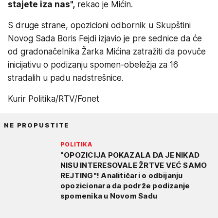
stajete iza nas",
rekao je Mićin.
S druge strane, opozicioni odbornik u Skupštini
Novog Sada Boris Fejdi izjavio je pre sednice da će
od gradonačelnika Žarka Mićina zatražiti da povuče
inicijativu o podizanju spomen-obeležja za 16
stradalih u padu nadstrešnice.
Kurir Politika/RTV/Fonet
NE PROPUSTITE
POLITIKA
"OPOZICIJA POKAZALA DA JE NIKAD
NISU INTERESOVALE ŽRTVE VEĆ SAMO
REJTING"! Analitičari o odbijanju
opozicionara da podrže podizanje
spomenika u Novom Sadu