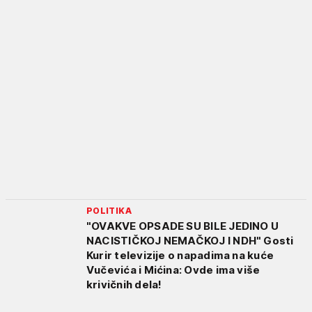
POLITIKA
"OVAKVE OPSADE SU BILE JEDINO U
NACISTIČKOJ NEMAČKOJ I NDH" Gosti
Kurir televizije o napadima na kuće
Vučevića i Mićina: Ovde ima više
krivičnih dela!