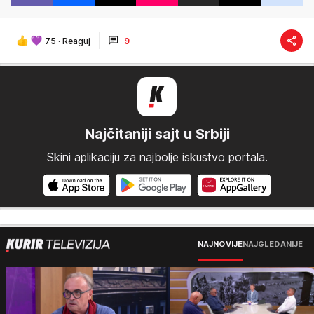
75
·
Reaguj
9
Najčitaniji sajt u Srbiji
Skini aplikaciju za najbolje iskustvo portala.
NAJNOVIJE
NAJGLEDANIJE