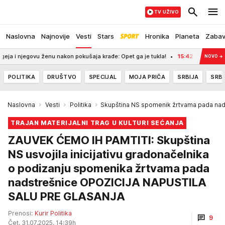
TV UŽIVO
Naslovna
Najnovije
Vesti
Stars
Hronika
Planeta
Zaba
vu ženu nakon pokušaja krađe: Opet ga je tukla!
15:42
UKRAJINCI UDARILI 
NOVO
→
POLITIKA
DRUŠTVO
SPECIJAL
MOJA PRIČA
SRBIJA
SRBI
Naslovna
Vesti
Politika
Skupština NS spomenik žrtvama pada nad
TRAJAN MATERIJALNI TRAG U KULTURI SEĆANJA
ZAUVEK ĆEMO IH PAMTITI: Skupština
NS usvojila inicijativu gradonačelnika
o podizanju spomenika žrtvama pada
nadstrešnice OPOZICIJA NAPUSTILA
SALU PRE GLASANJA
Prenosi:
Kurir Politika
9
Čet, 31.07.2025. 14:39h