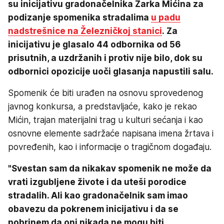
su inicijativu gradonačelnika Žarka Mićina za
podizanje spomenika stradalima
u padu
nadstrešnice na Železničkoj stanici
. Za
inicijativu je glasalo 44 odbornika od 56
prisutnih, a uzdržanih i protiv nije bilo, dok su
odbornici opozicije uoči glasanja napustili salu.
Spomenik će biti urađen na osnovu sprovedenog
javnog konkursa, a predstavljaće, kako je rekao
Mićin, trajan materijalni trag u kulturi sećanja i kao
osnovne elemente sadržaće napisana imena žrtava i
povređenih, kao i informacije o tragičnom događaju.
"Svestan sam da nikakav spomenik ne može da
vrati izgubljene živote i da uteši porodice
stradalih. Ali kao gradonačelnik sam imao
obavezu da pokrenem inicijativu i da se
pobrinem da oni nikada ne mogu biti