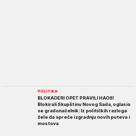
POLITIKA
BLOKADERI OPET PRAVILI HAOS!
Blokirali Skupštinu Novog Sada, oglasio
se gradonačelnik: Iz političkih razloga
žele da spreče izgradnju novih puteva i
mostova