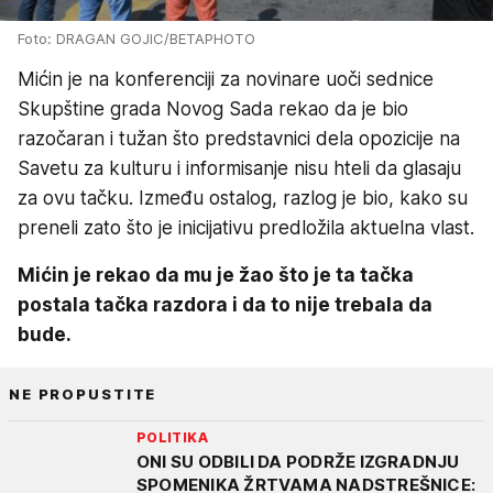
Foto: DRAGAN GOJIC/BETAPHOTO
Mićin je na konferenciji za novinare uoči sednice
Skupštine grada Novog Sada rekao da je bio
razočaran i tužan što predstavnici dela opozicije na
Savetu za kulturu i informisanje nisu hteli da glasaju
za ovu tačku. Između ostalog, razlog je bio, kako su
preneli zato što je inicijativu predložila aktuelna vlast.
Mićin je rekao da mu je žao što je ta tačka
postala tačka razdora i da to nije trebala da
bude.
NE PROPUSTITE
POLITIKA
ONI SU ODBILI DA PODRŽE IZGRADNJU
SPOMENIKA ŽRTVAMA NADSTREŠNICE: