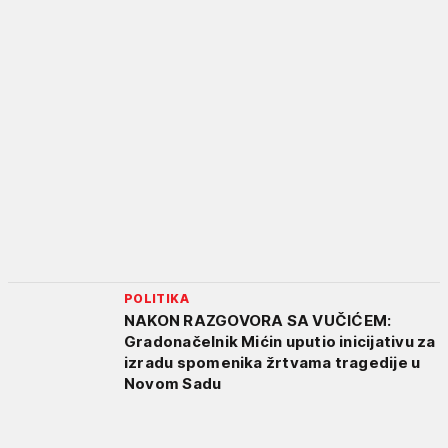
POLITIKA
NAKON RAZGOVORA SA VUČIĆEM:
Gradonačelnik Mićin uputio inicijativu za
izradu spomenika žrtvama tragedije u
Novom Sadu