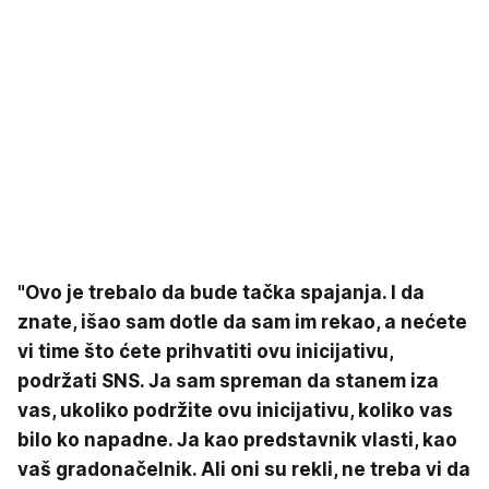
"Ovo je trebalo da bude tačka spajanja. I da
znate, išao sam dotle da sam im rekao, a nećete
vi time što ćete prihvatiti ovu inicijativu,
podržati SNS. Ja sam spreman da stanem iza
vas, ukoliko podržite ovu inicijativu, koliko vas
bilo ko napadne. Ja kao predstavnik vlasti, kao
vaš gradonačelnik. Ali oni su rekli, ne treba vi da