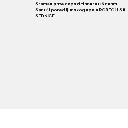
Sraman potez opozicionara u Novom
Sadu! I pored ljudskog apela POBEGLI SA
SEDNICE