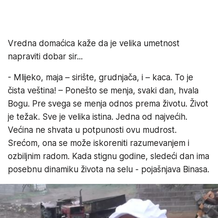
Vredna domaćica kaže da je velika umetnost
napraviti dobar sir...
- Mlijeko, maja – sirište, grudnjača, i – kaca. To je
čista veština! – Ponešto se menja, svaki dan, hvala
Bogu. Pre svega se menja odnos prema životu. Život
je težak. Sve je velika istina. Jedna od najvećih.
Većina ne shvata u potpunosti ovu mudrost.
Srećom, ona se može iskoreniti razumevanjem i
ozbiljnim radom. Kada stignu godine, sledeći dan ima
posebnu dinamiku života na selu - pojašnjava Binasa.