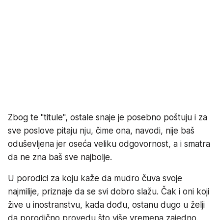
Zbog te "titule", ostale snaje je posebno poštuju i za
sve poslove pitaju nju, čime ona, navodi, nije baš
oduševljena jer oseća veliku odgovornost, a i smatra
da ne zna baš sve najbolje.
U porodici za koju kaže da mudro čuva svoje
najmilije, priznaje da se svi dobro slažu. Čak i oni koji
žive u inostranstvu, kada dođu, ostanu dugo u želji
da porodično provedu što više vremena zajedno.