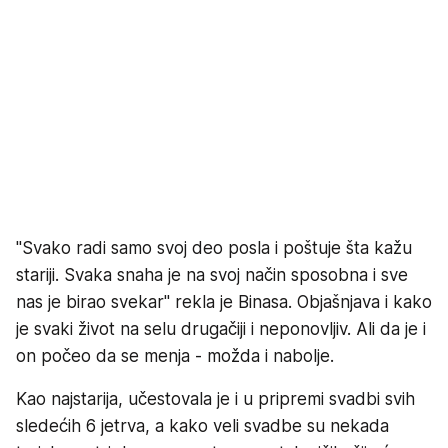
"Svako radi samo svoj deo posla i poštuje šta kažu
stariji. Svaka snaha je na svoj način sposobna i sve
nas je birao svekar" rekla je Binasa. Objašnjava i kako
je svaki život na selu drugačiji i neponovljiv. Ali da je i
on počeo da se menja - možda i nabolje.
Kao najstarija, učestovala je i u pripremi svadbi svih
sledećih 6 jetrva, a kako veli svadbe su nekada