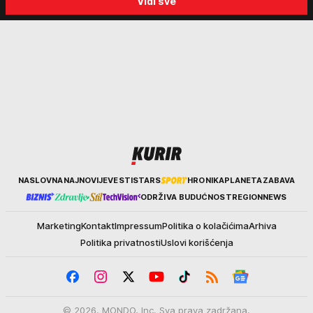
Vidi sve
Kurir
NASLOVNA
NAJNOVIJE
VESTI
STARS
HRONIKA
PLANETA
ZABAVA
ODRŽIVA BUDUĆNOST
REGION
NEWS
Marketing
Kontakt
Impressum
Politika o kolačićima
Arhiva
Politika privatnosti
Uslovi korišćenja
© 2026. MONDO, Inc. Sva prava zadržana.