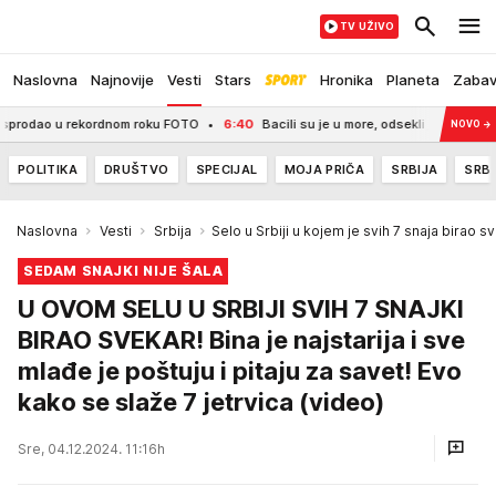
TV UŽIVO
Naslovna
Najnovije
Vesti
Stars
Hronika
Planeta
Zaba
rekordnom roku FOTO
6:40
Bacili su je u more, odsekli joj jezik i osudili na n
NOVO
→
POLITIKA
DRUŠTVO
SPECIJAL
MOJA PRIČA
SRBIJA
SRBI
Naslovna
Vesti
Srbija
Selo u Srbiji u kojem je svih 7 snaja birao s
SEDAM SNAJKI NIJE ŠALA
U OVOM SELU U SRBIJI SVIH 7 SNAJKI
BIRAO SVEKAR! Bina je najstarija i sve
mlađe je poštuju i pitaju za savet! Evo
kako se slaže 7 jetrvica (video)
Sre, 04.12.2024. 11:16h