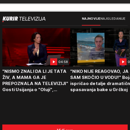
NAJNOVIJE
NAJGLEDANIJE
04:58
0
"NISMO ZNALI DA LI JE TATA
"NIKO NIJE REAGOVAO, JA
ŽIV, A MAMA GA JE
SAM SKOČIO U VODU!" Boj
PREPOZNALA NA TELEVIZIJI"
ispričao detalje dramatič
Gosti Usijanja o "Oluji",
spasavanja bake u Grčkoj
egzodusu Srba i stravičnim
svedočenjima