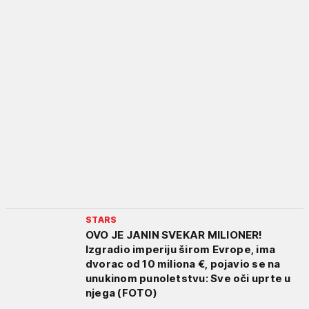
STARS
OVO JE JANIN SVEKAR MILIONER!
Izgradio imperiju širom Evrope, ima
dvorac od 10 miliona €, pojavio se na
unukinom punoletstvu: Sve oči uprte u
njega (FOTO)