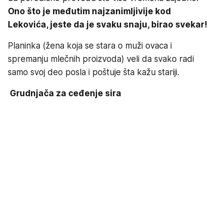
Ono što je međutim najzanimljivije kod
Lekovića, jeste da je svaku snaju, birao svekar!
Planinka (žena koja se stara o muži ovaca i
spremanju mlečnih proizvoda) veli da svako radi
samo svoj deo posla i poštuje šta kažu stariji.
Grudnjača za ceđenje sira