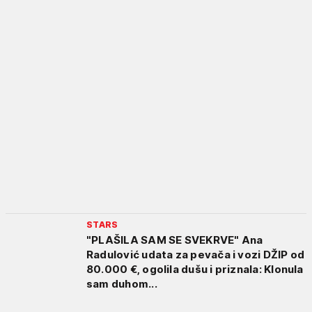
STARS
"PLAŠILA SAM SE SVEKRVE" Ana
Radulović udata za pevača i vozi DŽIP od
80.000 €, ogolila dušu i priznala: Klonula
sam duhom...