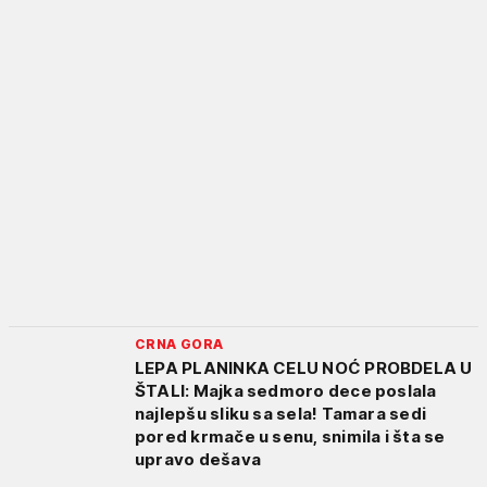
CRNA GORA
LEPA PLANINKA CELU NOĆ PROBDELA U
ŠTALI: Majka sedmoro dece poslala
najlepšu sliku sa sela! Tamara sedi
pored krmače u senu, snimila i šta se
upravo dešava