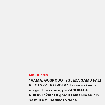
MOJ BIZNIS
"VAMA, GOSPOĐO, IZGLEDA SAMO FALI
PILOTSKA DOZVOLA" Tamara skinula
elegantne krpice, pa ZASUKALA
RUKAVE: Život u gradu zamenila selom
sa mužem i sedmoro dece