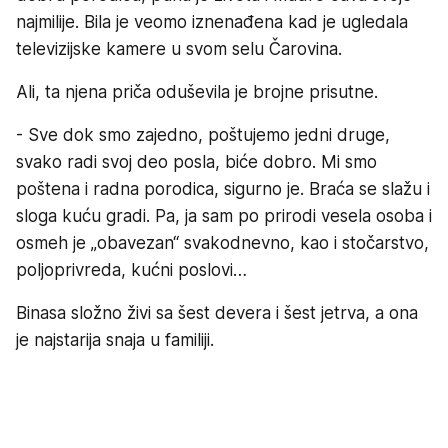
najmilije. Bila je veomo iznenađena kad je ugledala
televizijske kamere u svom selu Čarovina.
Ali, ta njena priča oduševila je brojne prisutne.
- Sve dok smo zajedno, poštujemo jedni druge,
svako radi svoj deo posla, biće dobro. Mi smo
poštena i radna porodica, sigurno je. Braća se slažu i
sloga kuću gradi. Pa, ja sam po prirodi vesela osoba i
osmeh je „obavezan“ svakodnevno, kao i stočarstvo,
poljoprivreda, kućni poslovi…
Binasa složno živi sa šest devera i šest jetrva, a ona
je najstarija snaja u familiji.