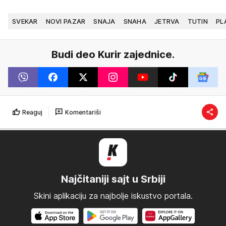
SVEKAR
NOVI PAZAR
SNAJA
SNAHA
JETRVA
TUTIN
PL
Budi deo Kurir zajednice.
Reaguj
Komentariši
Najčitaniji sajt u Srbiji
Skini aplikaciju za najbolje iskustvo portala.