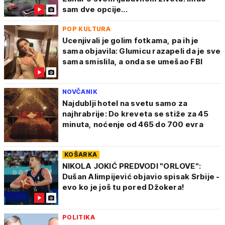
sam dve opcije...
POP KULTURA
Ucenjivali je golim fotkama, pa ih je
sama objavila: Glumicu razapeli da je sve
sama smislila, a onda se umešao FBI
NOVČANIK
Najdublji hotel na svetu samo za
najhrabrije: Do kreveta se stiže za 45
minuta, noćenje od 465 do 700 evra
KOŠARKA
NIKOLA JOKIĆ PREDVODI "ORLOVE":
Dušan Alimpijević objavio spisak Srbije -
evo ko je još tu pored Džokera!
POLITIKA