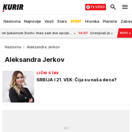
TV UŽIVO
Naslovna
Najnovije
Vesti
Stars
Hronika
Planeta
Zaba
m životu: Imao sam dve opcije...
14:47
Ucenjivali je golim fotkama, pa ih 
NOVO
→
Naslovna
Aleksandra Jerkov
Aleksandra Jerkov
LIČNI STAV
SRBIJA I 21. VEK: Čija su naša deca?