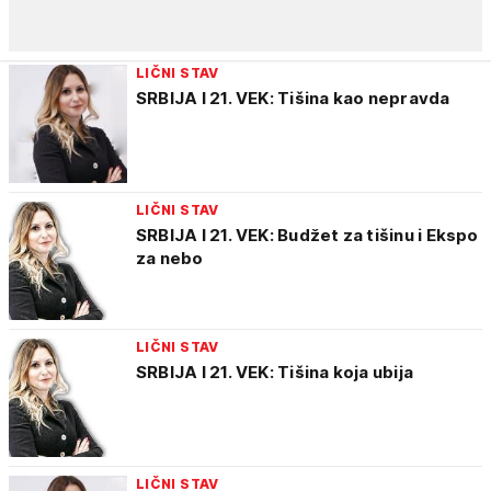
LIČNI STAV
SRBIJA I 21. VEK: Tišina kao nepravda
LIČNI STAV
SRBIJA I 21. VEK: Budžet za tišinu i Ekspo
za nebo
LIČNI STAV
SRBIJA I 21. VEK: Tišina koja ubija
LIČNI STAV