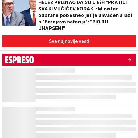
HELEZ PRIZNAO DA SU U BiH "PRATILI
SVAKI VUČIĆEV KORAK": Ministar
odbrane pobesneo jer je uhvaćen u laži
o "Sarajevo safariju": "BIO BI I
UHAPŠEN!"
Sve najnovije vesti