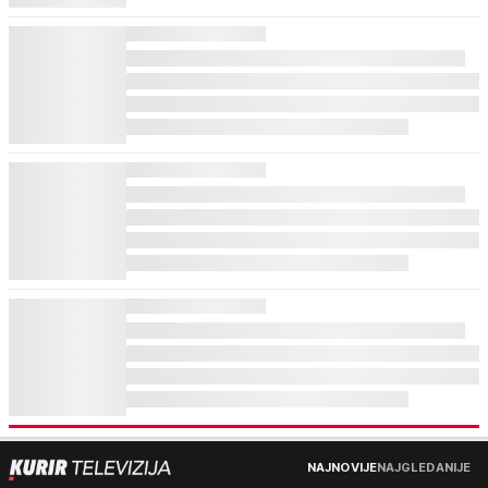
NAJNOVIJE
NAJGLEDANIJE