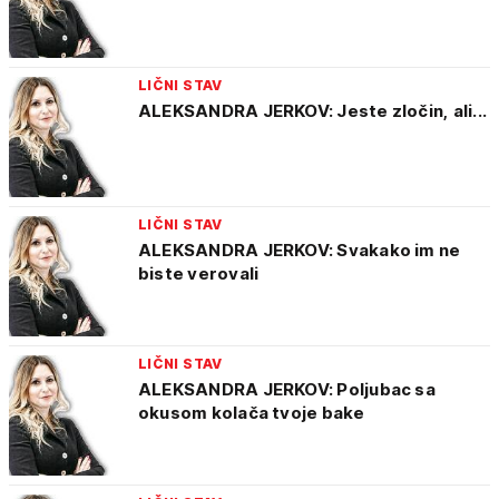
LIČNI STAV
ALEKSANDRA JERKOV: Jeste zločin, ali...
LIČNI STAV
ALEKSANDRA JERKOV: Svakako im ne
biste verovali
LIČNI STAV
ALEKSANDRA JERKOV: Poljubac sa
okusom kolača tvoje bake