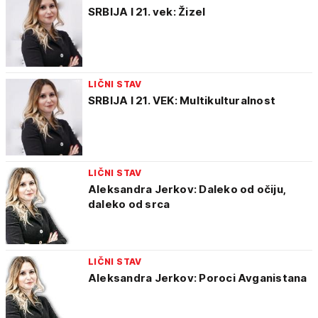
SRBIJA I 21. vek: Žizel
LIČNI STAV
SRBIJA I 21. VEK: Multikulturalnost
LIČNI STAV
Aleksandra Jerkov: Daleko od očiju,
daleko od srca
LIČNI STAV
Aleksandra Jerkov: Poroci Avganistana