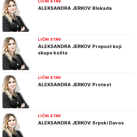
LIČNI STAV
ALEKSANDRA JERKOV: Blokada
LIČNI STAV
ALEKSANDRA JERKOV: Propust koji
skupo košta
LIČNI STAV
ALEKSANDRA JERKOV: Protest
LIČNI STAV
ALEKSANDRA JERKOV: Srpski Davos