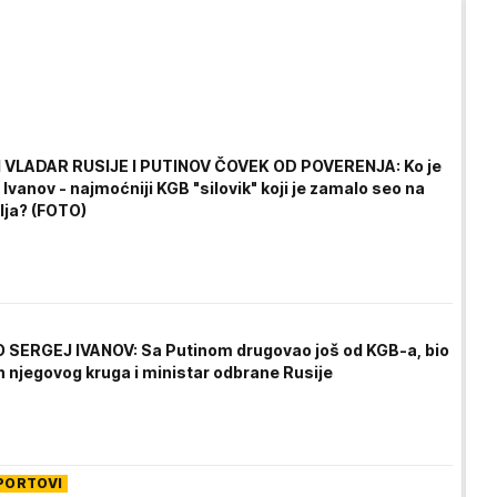
 VLADAR RUSIJE I PUTINOV ČOVEK OD POVERENJA: Ko je
 Ivanov - najmoćniji KGB "silovik" koji je zamalo seo na
lja? (FOTO)
SERGEJ IVANOV: Sa Putinom drugovao još od KGB-a, bio
n njegovog kruga i ministar odbrane Rusije
PORTOVI