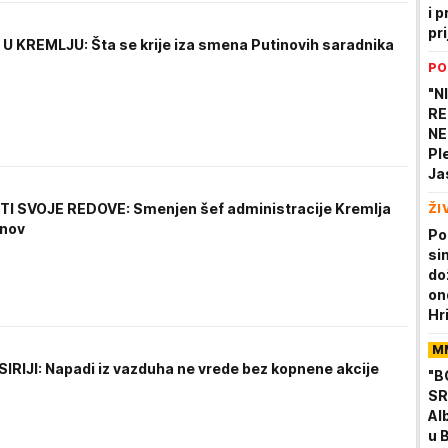
i p
pri
 KREMLJU: Šta se krije iza smena Putinovih saradnika
PO
"N
RE
NE
Pl
Ja
sa
TI SVOJE REDOVE: Smenjen šef administracije Kremlja
ŽI
sk
anov
Po
si
do
on
Hr
živ
M
SIRIJI: Napadi iz vazduha ne vrede bez kopnene akcije
"B
SR
Al
u 