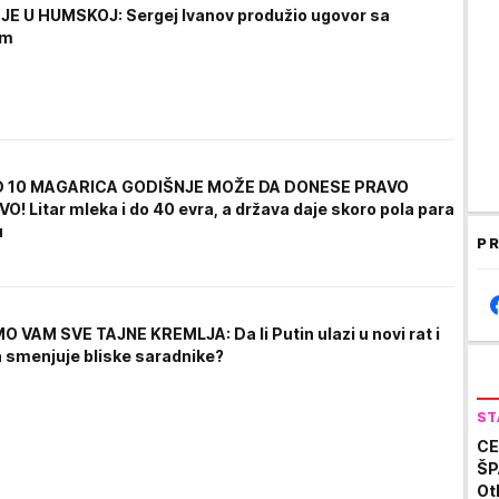
E U HUMSKOJ: Sergej Ivanov produžio ugovor sa
om
 10 MAGARICA GODIŠNJE MOŽE DA DONESE PRAVO
! Litar mleka i do 40 evra, a država daje skoro pola para
u
PR
 VAM SVE TAJNE KREMLJA: Da li Putin ulazi u novi rat i
 smenjuje bliske saradnike?
ST
CE
ŠP
Ot