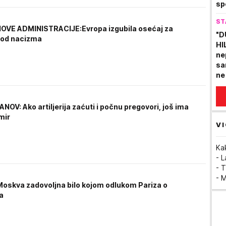
sp
nik
ST
OVE ADMINISTRACIJE:Evropa izgubila osećaj za
"D
 od nacizma
HI
ne
sa
ne
se
ANOV: Ako artiljerija zaćuti i počnu pregovori, još ima
mir
VI
Ka
- 
- T
- 
oskva zadovoljna bilo kojom odlukom Pariza o
a