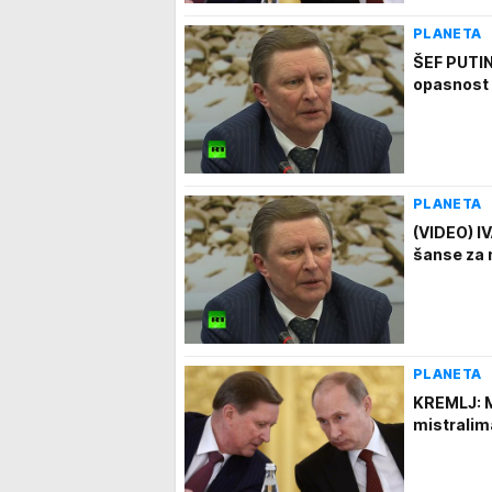
PLANETA
ŠEF PUTIN
opasnost
PLANETA
(VIDEO) IV
šanse za 
PLANETA
KREMLJ: M
mistralim