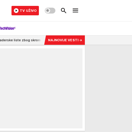
TV UŽIVO
skromne karijere
8:35
Pozlilo mu na sinovljevom venčanju, doživeo kliničku s
NAJNOVIJE VESTI
→