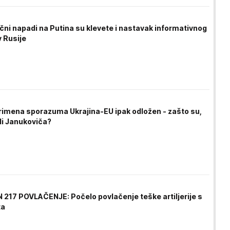
čni napadi na Putina su klevete i nastavak informativnog
v Rusije
rimena sporazuma Ukrajina-EU ipak odložen - zašto su,
li Janukoviča?
 217 POVLAČENJE: Počelo povlačenje teške artiljerije s
ta