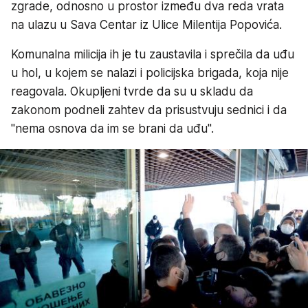
zgrade, odnosno u prostor između dva reda vrata
na ulazu u Sava Centar iz Ulice Milentija Popovića.
Komunalna milicija ih je tu zaustavila i sprečila da uđu
u hol, u kojem se nalazi i policijska brigada, koja nije
reagovala. Okupljeni tvrde da su u skladu da
zakonom podneli zahtev da prisustvuju sednici i da
"nema osnova da im se brani da uđu".