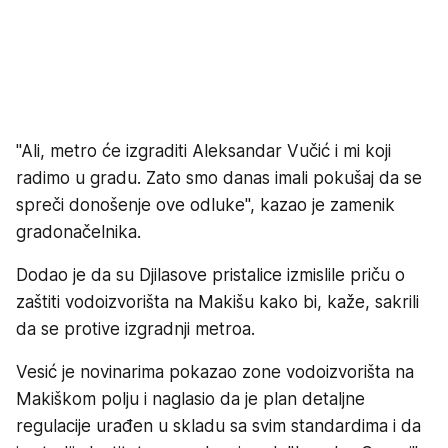
''Ali, metro će izgraditi Aleksandar Vučić i mi koji
radimo u gradu. Zato smo danas imali pokušaj da se
spreči donošenje ove odluke'', kazao je zamenik
gradonačelnika.
Dodao je da su Djilasove pristalice izmislile priču o
zaštiti vodoizvorišta na Makišu kako bi, kaže, sakrili
da se protive izgradnji metroa.
Vesić je novinarima pokazao zone vodoizvorišta na
Makiškom polju i naglasio da je plan detaljne
regulacije urađen u skladu sa svim standardima i da