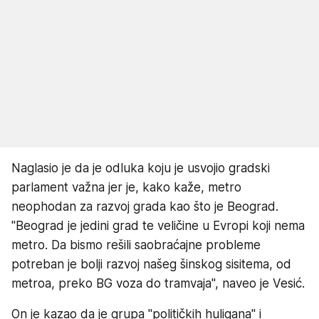
Naglasio je da je odluka koju je usvojio gradski
parlament važna jer je, kako kaže, metro
neophodan za razvoj grada kao što je Beograd.
"Beograd je jedini grad te veličine u Evropi koji nema
metro. Da bismo rešili saobraćajne probleme
potreban je bolji razvoj našeg šinskog sisitema, od
metroa, preko BG voza do tramvaja'', naveo je Vesić.
On je kazao da je grupa ''političkih huligana'' i