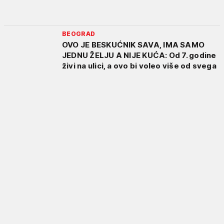
BEOGRAD
OVO JE BESKUĆNIK SAVA, IMA SAMO
JEDNU ŽELJU A NIJE KUĆA: Od 7. godine
živi na ulici, a ovo bi voleo više od svega