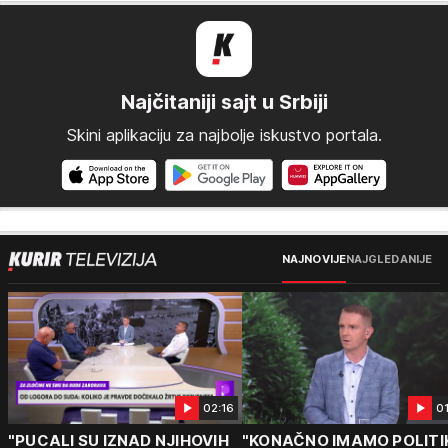
Najčitaniji sajt u Srbiji
Skini aplikaciju za najbolje iskustvo portala.
NAJNOVIJE
NAJGLEDANIJE
02:16
0
"PUCALI SU IZNAD NJIHOVIH
"KONAČNO IMAMO POLITI