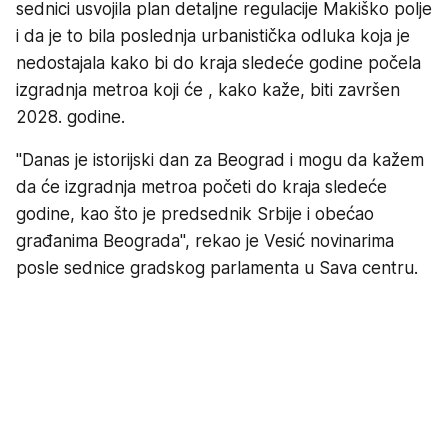
sednici usvojila plan detaljne regulacije Makiško polje
i da je to bila poslednja urbanistička odluka koja je
nedostajala kako bi do kraja sledeće godine počela
izgradnja metroa koji će , kako kaže, biti završen
2028. godine.
''Danas je istorijski dan za Beograd i mogu da kažem
da će izgradnja metroa početi do kraja sledeće
godine, kao što je predsednik Srbije i obećao
građanima Beograda'', rekao je Vesić novinarima
posle sednice gradskog parlamenta u Sava centru.