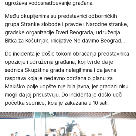
ugrožava vodosnadbevanje građana.
Među okupljenima su predstavnici odborničkih
grupa Stranke slobode i pravde i Narodne stranke,
gradske organizacije Dveri Beograda, udruženja
Bitka za Košutnjak, inicijative Ne davimo Beograd...
Do incidenta je došlo tokom obraćanja predstavnika
opozicije i udruženja građana, koji tvrde da je
sednica Skupštine grada nelegitimna i da javna
rasprava koja je nedavno održana o planu za
Makiško polje uopšte nije bila javna, jer građani nisu
mogli da joj prisustvuju. Do incidenta je došlo uoči
početka sednice, koja je zakazana u 10 sati.