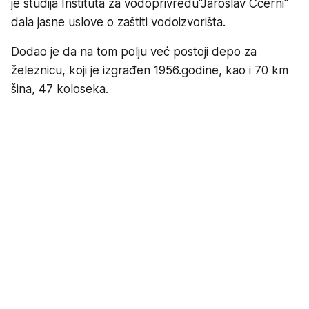
je studija Instituta za vodoprivredu''Jaroslav Ccerni''
dala jasne uslove o zaštiti vodoizvorišta.
Dodao je da na tom polju već postoji depo za
železnicu, koji je izgrađen 1956.godine, kao i 70 km
šina, 47 koloseka.