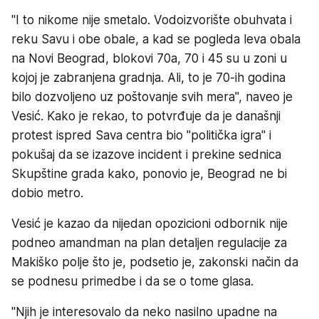
''I to nikome nije smetalo. Vodoizvorište obuhvata i
reku Savu i obe obale, a kad se pogleda leva obala
na Novi Beograd, blokovi 70a, 70 i 45 su u zoni u
kojoj je zabranjena gradnja. Ali, to je 70-ih godina
bilo dozvoljeno uz poštovanje svih mera'', naveo je
Vesić. Kako je rekao, to potvrđuje da je današnji
protest ispred Sava centra bio ''politička igra'' i
pokušaj da se izazove incident i prekine sednica
Skupštine grada kako, ponovio je, Beograd ne bi
dobio metro.
Vesić je kazao da nijedan opozicioni odbornik nije
podneo amandman na plan detaljen regulacije za
Makiško polje što je, podsetio je, zakonski način da
se podnesu primedbe i da se o tome glasa.
''Njih je interesovalo da neko nasilno upadne na