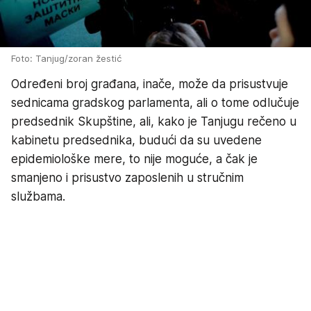
Foto: Tanjug/zoran žestić
Određeni broj građana, inače, može da prisustvuje
sednicama gradskog parlamenta, ali o tome odlučuje
predsednik Skupštine, ali, kako je Tanjugu rečeno u
kabinetu predsednika, budući da su uvedene
epidemiološke mere, to nije moguće, a čak je
smanjeno i prisustvo zaposlenih u stručnim
službama.