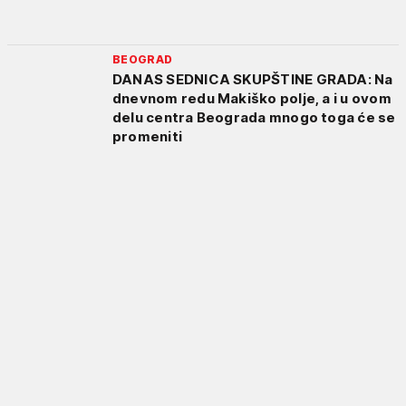
BEOGRAD
DANAS SEDNICA SKUPŠTINE GRADA: Na
dnevnom redu Makiško polje, a i u ovom
delu centra Beograda mnogo toga će se
promeniti