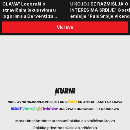
GLAVA" Logoraši o
U KOJOJ SE RAZMIŠLJA O
stravičnim iskustvima u
INTERESIMA SRBIJE" Gost
logorima u Derventi za
emisije "Puls Srbije vikend
emisiju "Puls Srbije vikend":
poseti Zelenskog Beograd
Vidi sve
"Tada je počela velika
"Otvaraju se nova vrata"
tortura..."
Kurir
NASLOVNA
NAJNOVIJE
VESTI
STARS
HRONIKA
PLANETA
ZABAVA
ODRŽIVA BUDUĆNOST
REGION
NEWS
Marketing
Kontakt
Impressum
Politika o kolačićima
Arhiva
Politika privatnosti
Uslovi korišćenja