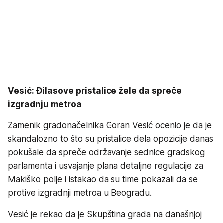
Vesić: Đilasove pristalice žele da spreče
izgradnju metroa
Zamenik gradonačelnika Goran Vesić ocenio je da je
skandalozno to što su pristalice dela opozicije danas
pokušale da spreče održavanje sednice gradskog
parlamenta i usvajanje plana detaljne regulacije za
Makiško polje i istakao da su time pokazali da se
protive izgradnji metroa u Beogradu.
Vesić je rekao da je Skupština grada na današnjoj