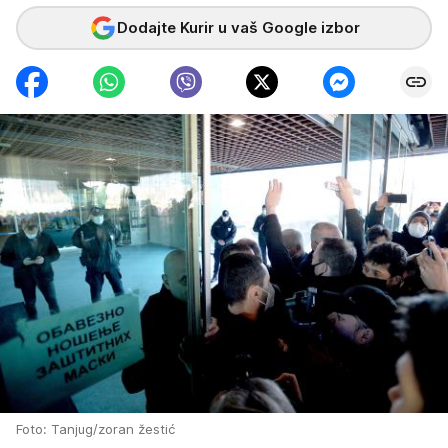
Dodajte Kurir u vaš Google izbor
Foto: Tanjug/zoran žestić