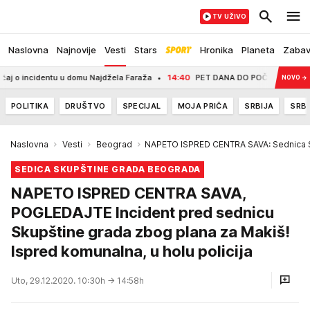
TV UŽIVO
Naslovna
Najnovije
Vesti
Stars
Hronika
Planeta
Zaba
tu u domu Najdžela Faraža
14:40
PET DANA DO POČETKA EVROPSKOG PRVENST
NOVO
→
POLITIKA
DRUŠTVO
SPECIJAL
MOJA PRIČA
SRBIJA
SRBI
Naslovna
Vesti
Beograd
NAPETO ISPRED CENTRA SAVA: Sednica Skup
SEDICA SKUPŠTINE GRADA BEOGRADA
NAPETO ISPRED CENTRA SAVA,
POGLEDAJTE Incident pred sednicu
Skupštine grada zbog plana za Makiš!
Ispred komunalna, u holu policija
Uto, 29.12.2020. 10:30h
→ 14:58h