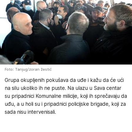
Foto: Tanjug/zoran žestić
Grupa okupljenih pokušava da uđe i kažu da će ući
na silu ukoliko ih ne puste. Na ulazu u Sava centar
su pripadnici Komunalne milicije, koji ih sprečavaju da
uđu, a u holi su i pripadnici policijske brigade, koji za
sada nisu intervenisali.