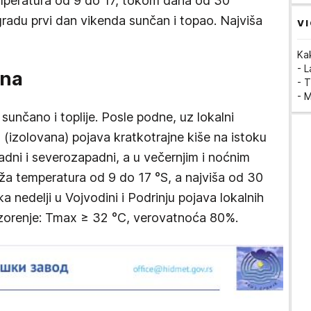
emperatura od 9 do 17, tokom dana od 30
radu prvi dan vikenda sunčan i topao. Najviša
VI
Ka
- 
ana
- T
- 
 sunčano i toplije. Posle podne, uz lokalni
 (izolovana) pojava kratkotrajne kiše na istoku
padni i severozapadni, a u večernjim i noćnim
niža temperatura od 9 do 17 °S, a najviša od 30
 nedelji u Vojvodini i Podrinju pojava lokalnih
zorenje: Tmax ≥ 32 °C, verovatnoća 80%.