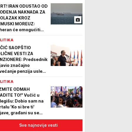
RT! IRAN ODUSTAO OD
OĐENJA NAKNADA ZA
OLAZAK KROZ
MUSKI MOREUZ:
heran će omogućiti
otok nafte i gasa iz
LITIKA
rsijskog zaliva
ČIĆ SAOPŠTIO
LIČNE VESTI ZA
NZIONERE: Predsednik
javio značajno
većanje penzija usled
ažnog privrednog
LITIKA
sta Srbije - RAŠĆE I
ATE
ZMITE ODMAH
ADITE TO!" Vučić u
legišu: Dobio sam na
talu 'Ko si bre ti'
ijave, građani su se
ili
Sve najnovije vesti