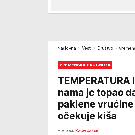
Naslovna
Vesti
Društvo
Vremens
VREMENSKA PROGNOZA
TEMPERATURA I
nama je topao da
paklene vrućine
očekuje kiša
Prenosi:
Rade Jakšić