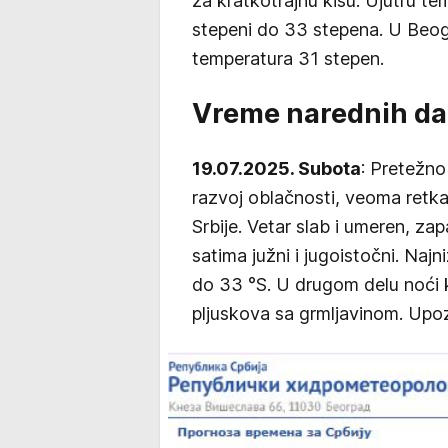
za kratkotrajnu kišu. Ujutru t
stepeni do 33 stepena. U Beog
temperatura 31 stepen.
Vreme narednih d
19.07.2025. Subota
: Pretežno
razvoj oblačnosti, veoma retka
Srbije. Vetar slab i umeren, za
satima južni i jugoistočni. Naj
do 33 °S. U drugom delu noći ka
pljuskova sa grmljavinom. Upo