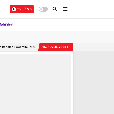
TV UŽIVO
 pred katedralom: Mislili su da je tu tajno venčanje, a onda se oglasila i crkva, 
NAJNOVIJE VESTI
→