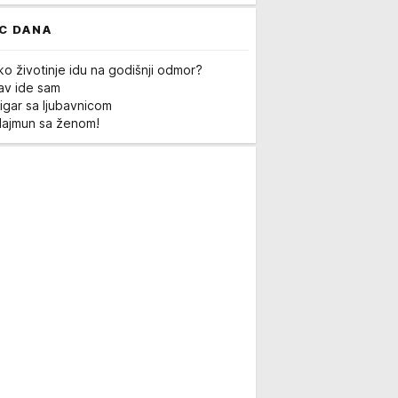
C DANA
ko životinje idu na godišnji odmor?
Lav ide sam
igar sa ljubavnicom
Majmun sa ženom!