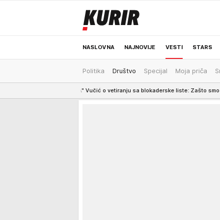
NASLOVNA
NAJNOVIJE
VESTI
STARS
Politika
Društvo
Specijal
Moja priča
S
ODRŽIVA BUDUĆNOST
REGION
NEWS
OJKA" Vučić o vetiranju sa blokaderske liste: Zašto smo dužni da komentari