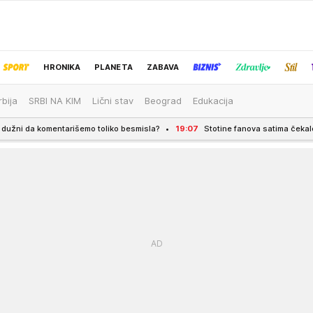
HRONIKA
PLANETA
ZABAVA
rbija
SRBI NA KIM
Lični stav
Beograd
Edukacija
IZBOR UREDNIKA
šemo toliko besmisla?
19:07
Stotine fanova satima čekalo Ronalda i Georginu