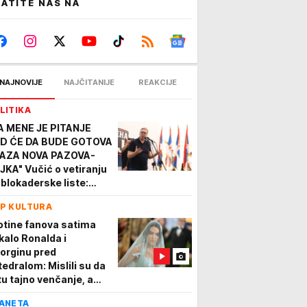
ATITE NAS NA
NAJNOVIJE
NAJČITANIJE
REAKCIJE
LITIKA
A MENE JE PITANJE
D ĆE DA BUDE GOTOVA
AZA NOVA PAZOVA-
JKA" Vučić o vetiranju
 blokaderske liste:
što smo dužni da
P KULTURA
mentarišemo toliko
smisla?
otine fanova satima
kalo Ronalda i
orginu pred
tedralom: Mislili su da
 tu tajno venčanje, a
da se oglasila i crkva,
ANETA
stao je haos