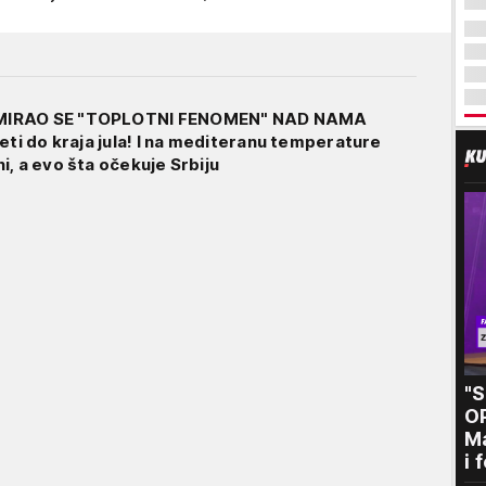
MIRAO SE "TOPLOTNI FENOMEN" NAD NAMA
eti do kraja jula! I na mediteranu temperature
, a evo šta očekuje Srbiju
"
O
Ma
i 
kr