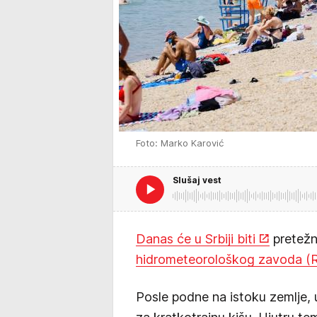
Foto: Marko Karović
Slušaj vest
Danas će u Srbiji biti
pretežn
hidrometeorološkog zavoda 
Posle podne na istoku zemlje, u