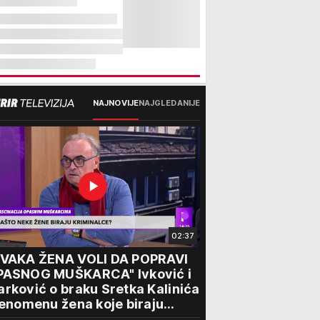
NAJNOVIJE
NAJGLEDANIJE
02:37
SVAKA ŽENA VOLI DA POPRAVI
PASNOG MUŠKARCA" Ivković i
rković o braku Sretka Kalinića
fenomenu žena koje biraju
iminalce: "Neće sa nekim ko