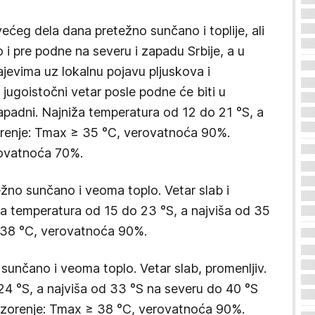
ećeg dela dana pretežno sunčano i toplije, ali
o i pre podne na severu i zapadu Srbije, a u
jevima uz lokalnu pojavu pljuskova i
i jugoistočni vetar posle podne će biti u
apadni. Najniža temperatura od 12 do 21 °S, a
orenje: Tmax ≥ 35 °C, verovatnoća 90%.
rovatnoća 70%.
ežno sunčano i veoma toplo. Vetar slab i
a temperatura od 15 do 23 °S, a najviša od 35
 38 °C, verovatnoća 90%.
 sunčano i veoma toplo. Vetar slab, promenljiv.
24 °S, a najviša od 33 °S na severu do 40 °S
pozorenje: Tmax ≥ 38 °C, verovatnoća 90%.