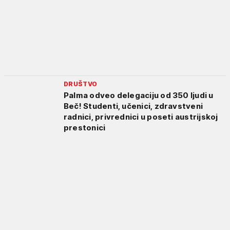
DRUŠTVO
Palma odveo delegaciju od 350 ljudi u
Beč! Studenti, učenici, zdravstveni
radnici, privrednici u poseti austrijskoj
prestonici