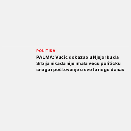
POLITIKA
PALMA: Vučić dokazao u Njujorku da
Srbija nikada nije imala veću političku
snagu i poštovanje u svetu nego danas