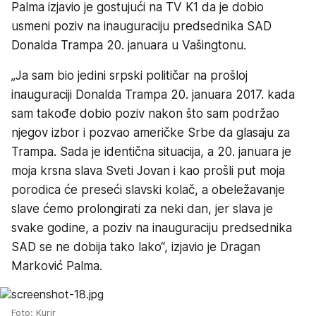
Palma izjavio je gostujući na TV K1 da je dobio
usmeni poziv na inauguraciju predsednika SAD
Donalda Trampa 20. januara u Vašingtonu.
„Ja sam bio jedini srpski političar na prošloj
inauguraciji Donalda Trampa 20. januara 2017. kada
sam takođe dobio poziv nakon što sam podržao
njegov izbor i pozvao američke Srbe da glasaju za
Trampa. Sada je identična situacija, a 20. januara je
moja krsna slava Sveti Jovan i kao prošli put moja
porodica će preseći slavski kolač, a obeležavanje
slave ćemo prolongirati za neki dan, jer slava je
svake godine, a poziv na inauguraciju predsednika
SAD se ne dobija tako lako“, izjavio je Dragan
Marković Palma.
Foto: Kurir