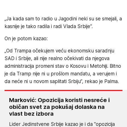
„Ja kada sam to radio u Jagodini neki su se smejali, a
kasnije je tako radila i radi Vlada Srbije“.
On je potom kazao:
„Od Trampa očekujem veću ekonomsku saradnju
SAD i Srbije, ali nije realno očekivati da njegova
administracija promeni stav o Kosovu i Metohiji. Bitno
je da Tramp nije ni u prošlom mandatu, a verujem i
da neće ni u novom saplitati Srbiju“, rekao je Palma.
Marković: Opozicija koristi nesreće i
običan svet za pokušaj dolaska na
vlast bez izbora
Lider Jedinstvene Srbije kazao je i da "opozicija