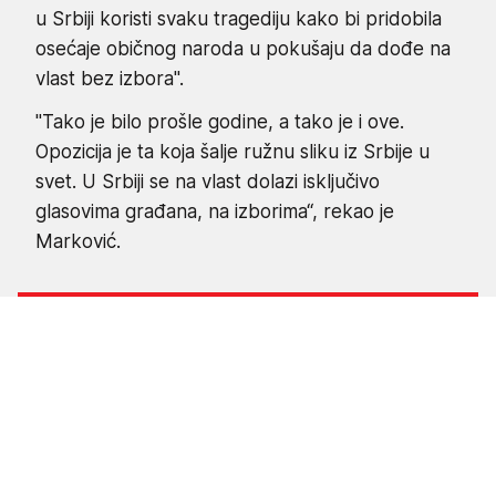
u Srbiji koristi svaku tragediju kako bi pridobila
osećaje običnog naroda u pokušaju da dođe na
vlast bez izbora".
"Tako je bilo prošle godine, a tako je i ove.
Opozicija je ta koja šalje ružnu sliku iz Srbije u
svet. U Srbiji se na vlast dolazi isključivo
glasovima građana, na izborima“, rekao je
Marković.