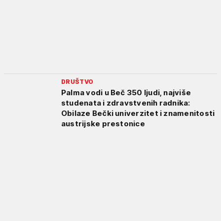
DRUŠTVO
Palma vodi u Beč 350 ljudi, najviše
studenata i zdravstvenih radnika:
Obilaze Bečki univerzitet i znamenitosti
austrijske prestonice