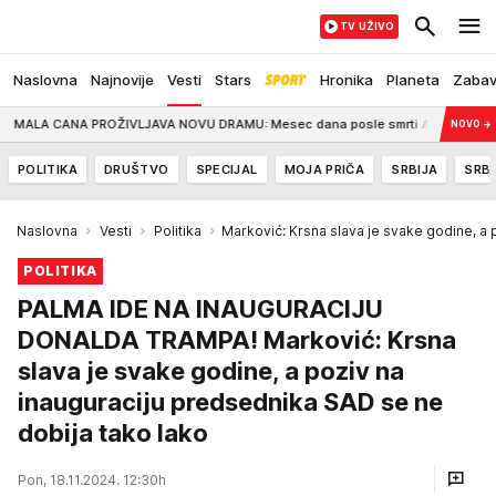
TV UŽIVO
Naslovna
Najnovije
Vesti
Stars
Hronika
Planeta
Zaba
NA PROŽIVLJAVA NOVU DRAMU: Mesec dana posle smrti Andrije Bajića, strepi od 
NOVO
→
POLITIKA
DRUŠTVO
SPECIJAL
MOJA PRIČA
SRBIJA
SRBI
Naslovna
Vesti
Politika
Marković: Krsna slava je svake godine, a 
POLITIKA
PALMA IDE NA INAUGURACIJU
DONALDA TRAMPA! Marković: Krsna
slava je svake godine, a poziv na
inauguraciju predsednika SAD se ne
dobija tako lako
Pon, 18.11.2024. 12:30h