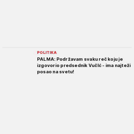
POLITIKA
PALMA: Podržavam svaku reč koju je
izgovorio predsednik VučIć - ima najteži
posao na svetu!