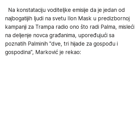
Na konstataciju voditeljke emisije da je jedan od
najbogatijih ljudi na svetu Ilon Mask u predizbornoj
kampanji za Trampa radio ono što radi Palma, misleći
na deljenje novca građanima, upoređujući sa
poznatih Palminih "dve, tri hijade za gospođu i
gospodina", Marković je rekao: