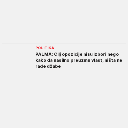
POLITIKA
PALMA: Cilj opozicije nisu izbori nego
kako da nasilno preuzmu vlast, ništa ne
rade džabe