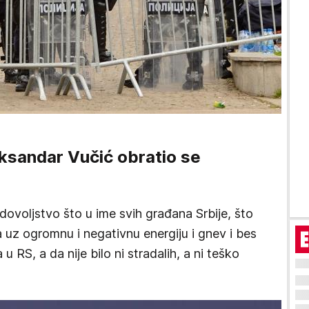
ksandar Vučić obratio se
dovoljstvo što u ime svih građana Srbije, što
 a uz ogromnu i negativnu energiju i gnev i bes
u RS, a da nije bilo ni stradalih, a ni teško