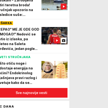
sukani - Zarobljena
tiri teretna broda!
ručnjak upozorio na
sledice suše:
lovidba kroz Srbiju je
OŠARKA
jmanji problem"
CEPAO" ME JE GDE GOD
 MOGAO!" Nedović se
tio iz izlaska, pa
leteo na Saleta
rđevića, jedan pogled
 je sve rekao: Samo je
VETI STRUČNJAKA
imnuo glavom, a sutra...
što otiču noge i
dostaje energija na
ućini? Endokrinolog
jašnjava pravi razlog i
vetuje kako da se
štitite
Sve najnovije vesti
C DANA