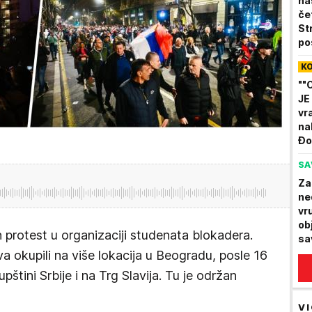
na
če
St
po
"P
K
na
""
JE
vra
na
Đo
mu
SA
kl
Za
ne
vr
ob
protest u organizaciji studenata blokadera.
sa
za
okupili na više lokacija u Beogradu, posle 16
štini Srbije i na Trg Slavija. Tu je održan
VI