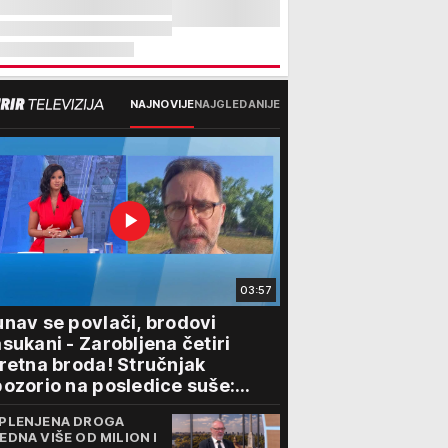
NAJNOVIJE
NAJGLEDANIJE
03:57
nav se povlači, brodovi
sukani - Zarobljena četiri
retna broda! Stručnjak
ozorio na posledice suše:
lovidba kroz Srbiju je najmanji
PLENJENA DROGA
roblem"
EDNA VIŠE OD MILION I