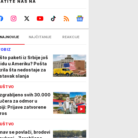
ATITE NAS NA
NAJNOVIJE
NAJČITANIJE
REAKCIJE
FOBIZ
što paketi iz Srbije još
 idu u Ameriku? Pošta
krila šta nedostaje za
stavak slanja
UŠTVO
zgrabljeno svih 30.000
učera za odmor u
biji: Prijave zatvorene
tros
UŠTVO
nav se povlači, brodovi