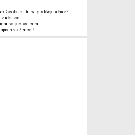
ko životinje idu na godišnji odmor?
Lav ide sam
igar sa ljubavnicom
Majmun sa ženom!