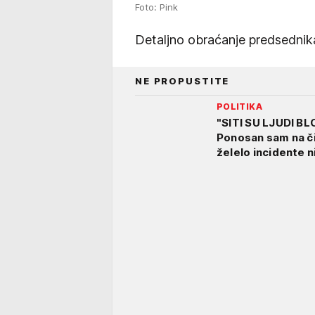
Foto: Pink
Detaljno obraćanje predsednika
NE PROPUSTITE
POLITIKA
"SITI SU LJUDI B
Ponosan sam na či
želelo incidente ni