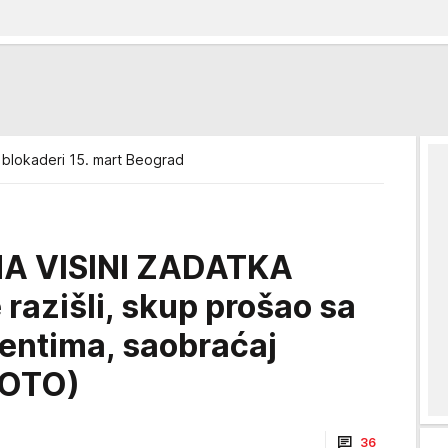
 blokaderi 15. mart Beograd
NA VISINI ZADATKA
razišli, skup prošao sa
dentima, saobraćaj
FOTO)
36