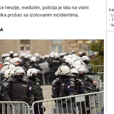
 tenzije, međutim, policija je bila na visini
Ka
zika prošao sa izolovanim incidentima.
- 
- T
- 
JA