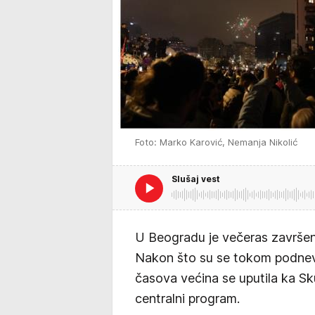
Foto: Marko Karović, Nemanja Nikolić
Slušaj vest
U Beogradu je večeras završen 
Nakon što su se tokom podneva 
časova većina se uputila ka Skup
centralni program.