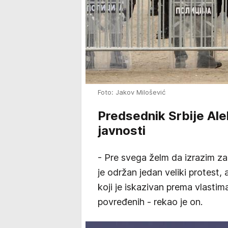
Foto: Jakov Milošević
Predsednik Srbije Ale
javnosti
- Pre svega želm da izrazim za
je održan jedan veliki protest,
koji je iskazivan prema vlastima 
povređenih - rekao je on.