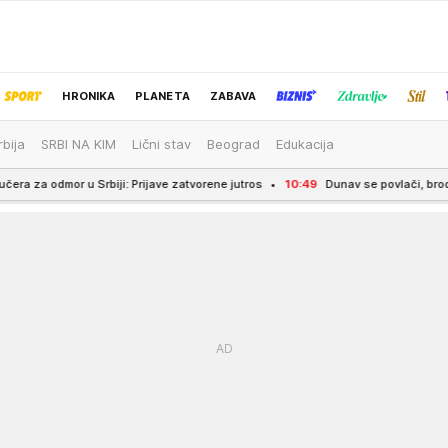
HRONIKA
PLANETA
ZABAVA
rbija
SRBI NA KIM
Lični stav
Beograd
Edukacija
IZBOR UREDNIKA
iji: Prijave zatvorene jutros
10:49
Dunav se povlači, brodovi nasukani - Zaro