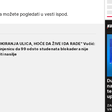
 možete pogledati u vesti ispod.
LOKIRANJA ULICA, HOĆE DA ŽIVE I DA RADE" Vučić:
njenicu da 99 odsto studenata blokadera nije
ti nasilje
Du
na
te
up
"P
ZA
p
VR