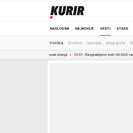
NASLOVNA
NAJNOVIJE
VESTI
STARS
Politika
Društvo
Specijal
Moja priča
S
ODRŽIVA BUDUĆNOST
REGION
NEWS
taje za nastavak slanja
10:51
Razgrabljeno svih 30.000 vaučera za odmor u Srb