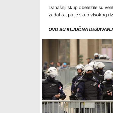
Današnji skup obeležile su velike
zadatka, pa je skup visokog ri
OVO SU KLJUČNA DEŠAVAN