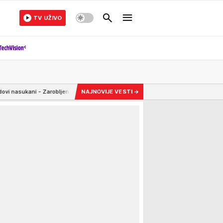
TV UŽIVO
bljena četiri teretna broda! Stručnjak upozorio na posledice suše: "Plovidba kroz
NAJNOVIJE VESTI
→