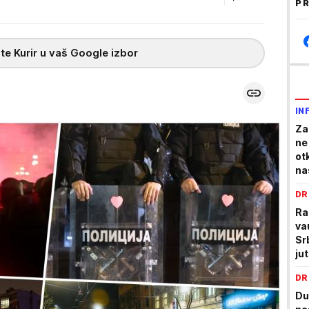
PR
te Kurir u vaš Google izbor
IN
Za
ne
ot
na
DR
Ra
va
Sr
ju
DR
Du