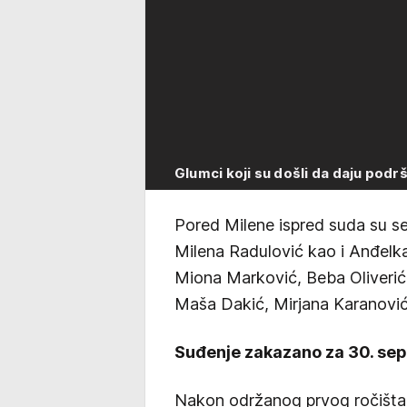
Glumci koji su došli da daju pod
Pored Milene ispred suda su se
Milena Radulović kao i Anđelk
Miona Marković, Beba Oliverić i
Maša Dakić, Mirjana Karanović
Suđenje zakazano za 30. se
Nakon održanog prvog ročišta