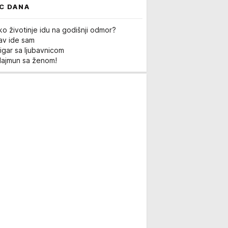
C DANA
ko životinje idu na godišnji odmor?
Lav ide sam
igar sa ljubavnicom
Majmun sa ženom!