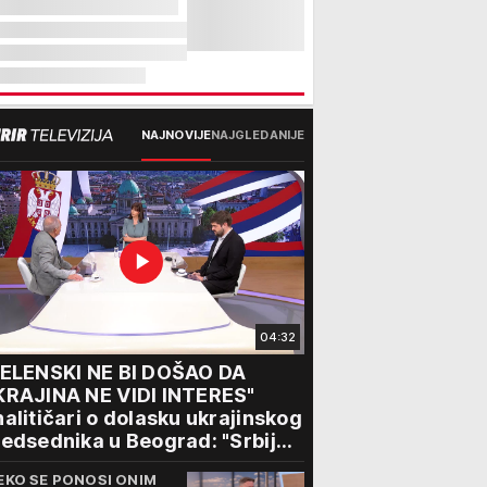
NAJNOVIJE
NAJGLEDANIJE
04:32
ZELENSKI NE BI DOŠAO DA
KRAJINA NE VIDI INTERES"
alitičari o dolasku ukrajinskog
edsednika u Beograd: "Srbija
ože da razgovara sa svima"
EKO SE PONOSI ONIM