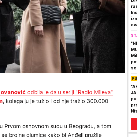
Dr
ra
In
iz
ov
ol
ST
"N
MU
Mi
po
sc
po
F
lev
"A
Jovanović
odbila je da u seriji "Radio Mileva"
JA
pu
m
, kolega ju je tužio i od nje tražio 300.000
pr
Ni
da
Pa
u Prvom osnovnom sudu u Beogradu, a tom
u se brojne glumice kako bi Anđeli pružile