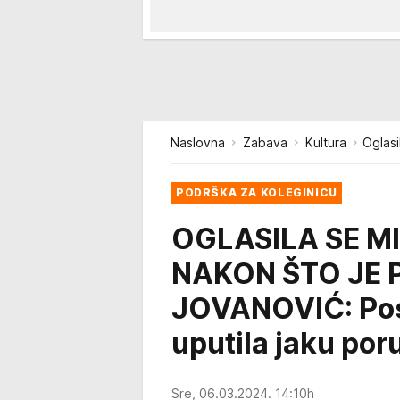
Naslovna
Zabava
Kultura
Oglasi
PODRŠKA ZA KOLEGINICU
OGLASILA SE M
NAKON ŠTO JE
JOVANOVIĆ: Pos
uputila jaku por
Sre, 06.03.2024. 14:10h