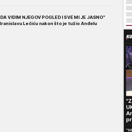
DA VIDIM NJEGOV POGLED I SVE MI JE JASNO"
ranislavu Lečiću nakon što je tužio Anđelu
"
U
An
pr
m
"N