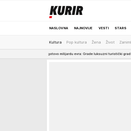
NASLOVNA
NAJNOVIJE
VESTI
STARS
Kultura
Pop kultura
Žena
Život
Zaniml
ODRŽIVA BUDUĆNOST
REGION
NEWS
eko ulažu gotovo milijardu evra: Grade luksuzni turistički grad nadomak Dubrovnik