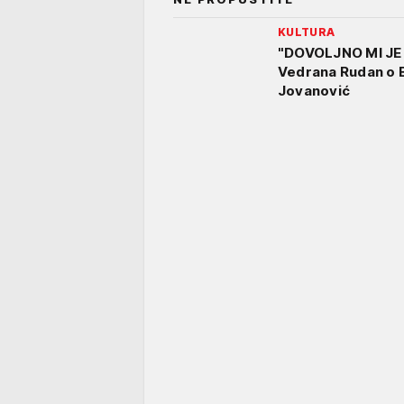
KULTURA
"DOVOLJNO MI JE 
Vedrana Rudan o B
Jovanović