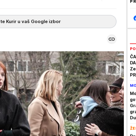
PR
te Kurir u vaš Google izbor
PO
ČA
DA
Ze
PR
MO
Mo
go
Gr
gr
Du
iz
ŽE