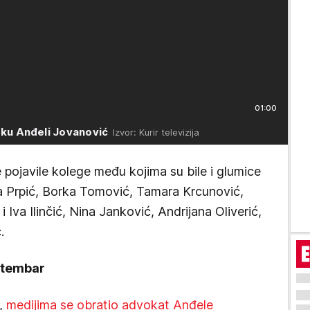
01:00
ršku Anđeli Jovanović
Izvor: Kurir televizija
 pojavile kolege među kojima su bile i glumice
a Prpić, Borka Tomović, Tamara Krcunović,
 Iva Ilinčić, Nina Janković, Andrijana Oliverić,
.
ptembar
,
medijima se obratio advokat Anđele