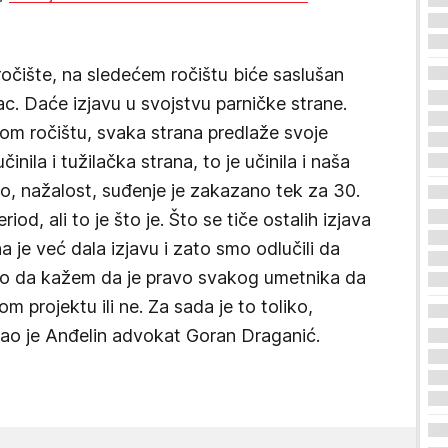
očište, na sledećem ročištu biće saslušan
ac. Daće izjavu u svojstvu parničke strane.
om ročištu, svaka strana predlaže svoje
inila i tužilačka strana, to je učinila i naša
 nažalost, suđenje je zakazano tek za 30.
iod, ali to je što je. Što se tiče ostalih izjava
je već dala izjavu i zato smo odlučili da
mo da kažem da je pravo svakog umetnika da
m projektu ili ne. Za sada je to toliko,
kao je Anđelin advokat Goran Draganić.