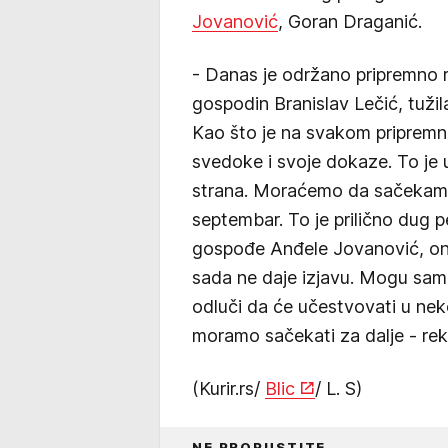
Jovanović
, Goran Draganić.
- Danas je održano pripremno r
gospodin Branislav Lečić, tužil
Kao što je na svakom pripremn
svedoke i svoje dokaze. To je uč
strana. Moraćemo da sačekamo,
septembar. To je prilično dug per
gospođe Anđele Jovanović, ona 
sada ne daje izjavu. Mogu sa
odluči da će učestvovati u neko
moramo sačekati za dalje - re
(Kurir.rs/
Blic
/ L. S)
NE PROPUSTITE