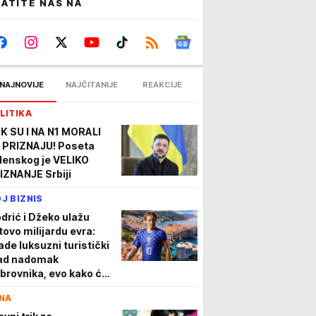
ATITE NAS NA
NAJNOVIJE
NAJČITANIJE
REAKCIJE
LITIKA
K SU I NA N1 MORALI
 PRIZNAJU! Poseta
lenskog je VELIKO
IZNANJE Srbiji
J BIZNIS
drić i Džeko ulažu
tovo milijardu evra:
ade luksuzni turistički
ad nadomak
brovnika, evo kako će
gledati
NA