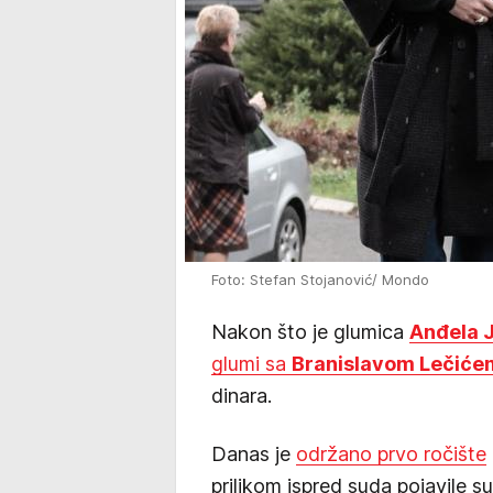
Foto: Stefan Stojanović/ Mondo
Nakon što je glumica
Anđela 
glumi sa
Branislavom Lečiće
dinara.
Danas je
održano prvo ročište
prilikom ispred suda pojavile s