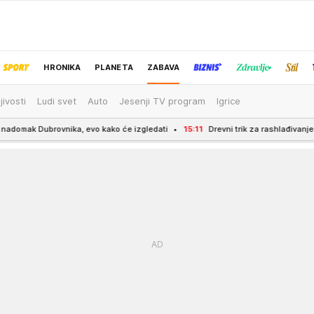
HRONIKA
PLANETA
ZABAVA
jivosti
Ludi svet
Auto
Jesenji TV program
Igrice
IZBOR UREDNIKA
a, evo kako će izgledati
15:11
Drevni trik za rashlađivanje kuće: U Indiji su 