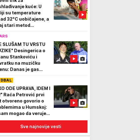
evni trik za
shlađivanje kuće: U
diji su temperature
nad 32°C uobičajene, a
aj stari metod
akšava vrele dane
ARS
E SLUŠAM TU VRSTU
ZIKE" Desingerica o
lanu Stankoviću i
vratku na muzičku
enu: Danas je gas
dignut na ozbiljan
UDBAL
el...
KO ODE UPRAVA, IDEM I
!" Raća Petrović prvi
t otvoreno govorio o
oblemima u Humskoj:
sam mogao da verujem
 se to dešava u
rtizanu!
Sve najnovije vesti