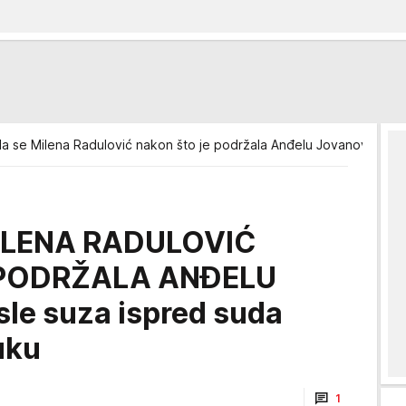
la se Milena Radulović nakon što je podržala Anđelu Jovanović isp
ILENA RADULOVIĆ
 PODRŽALA ANĐELU
le suza ispred suda
uku
1