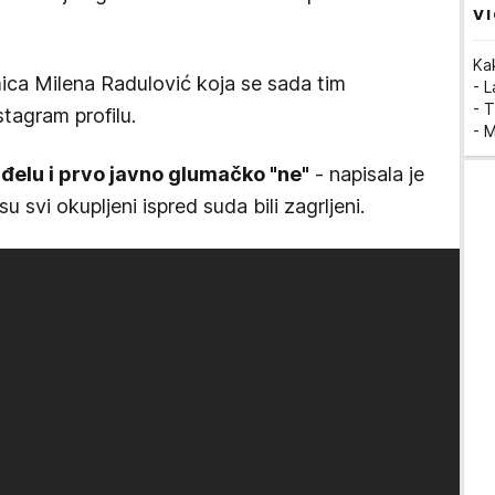
VI
Ka
mica Milena Radulović koja se sada tim
- 
- T
tagram profilu.
- 
đelu i prvo javno glumačko "ne"
- napisala je
u svi okupljeni ispred suda bili zagrljeni.