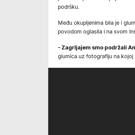
podršku.
Među okupljenima bila je i glu
povodom oglasila i na svom Ins
- Zagrljajem smo podržali An
glumica uz fotografiju na kojoj s