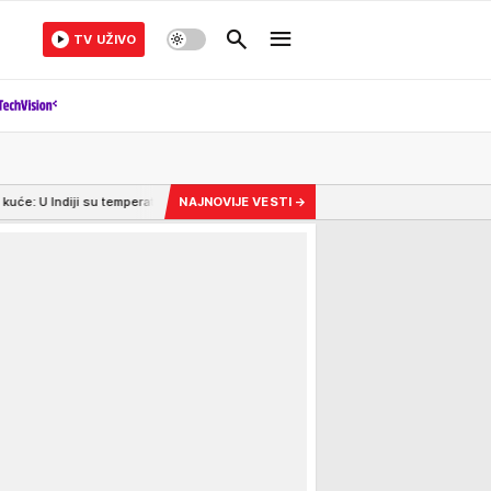
TV UŽIVO
temperature iznad 32°C uobičajene, a ovaj stari metod olakšava vrele dane
NAJNOVIJE VESTI
→
15:11