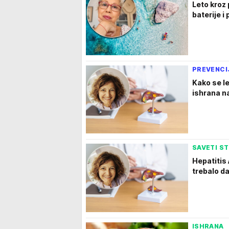
Leto kroz
baterije i
PREVENCI
Kako se le
ishrana na
SAVETI S
Hepatitis 
trebalo da
ISHRANA