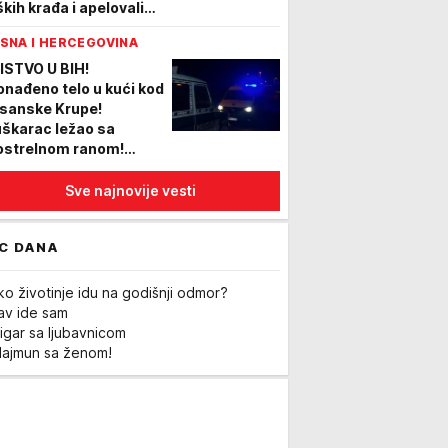
ških krađa i apelovali
 sve građane!
SNA I HERCEGOVINA
ISTVO U BIH!
onađeno telo u kući kod
sanske Krupe!
škarac ležao sa
ostrelnom ranom!
apšena osumnjičena
oba!
Sve najnovije vesti
C DANA
ko životinje idu na godišnji odmor?
Lav ide sam
igar sa ljubavnicom
Majmun sa ženom!