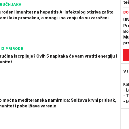
te
TRUČNJAKA
na
ođeni imunitet na hepatitis A: Infektolog otkriva zašto
BO
tomi lako promaknu, a mnogi i ne znaju da su zaraženi
UB
Pr
Bo
Mu
pr
Uh
 IZ PRIRODE
os
vrućina iscrpljuje? Ovih 5 napitaka će vam vratiti energiju i
unitet
VI
Ka
- 
- T
o moćna mediteranska namirnica: Snižava krvni pritisak,
- 
munitet i poboljšava varenje