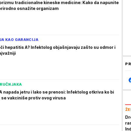
 prizmu tradicionalne kineske medicine: Kako da napunite
 prirodno osnažite organizam
JA KAO GARANCIJA
či hepatitis A? Infektolog objašnjavaju zašto su odmor i
jvažniji
PR
TRUČNJAKA
A napada jetru i lako se prenosi: Infektolog otkriva ko bi
 se vakciniše protiv ovog virusa
ŽE
Dr
ra
In