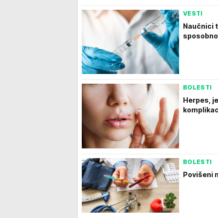
VESTI
Naučnici 
sposobnos
BOLESTI
Herpes, j
komplikac
BOLESTI
Povišeni m