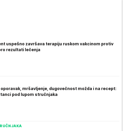
jent uspešno završava terapiju ruskom vakcinom protiv
ro rezultati lečenja
a oporavak, mršavljenje, dugovečnost možda i na recept:
tanci pod lupom stručnjaka
TRUČNJAKA