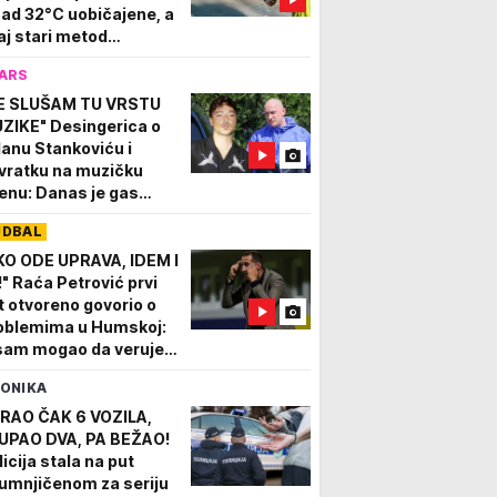
nad 32°C uobičajene, a
aj stari metod
akšava vrele dane
ARS
E SLUŠAM TU VRSTU
ZIKE" Desingerica o
lanu Stankoviću i
vratku na muzičku
enu: Danas je gas
dignut na ozbiljan
UDBAL
el...
KO ODE UPRAVA, IDEM I
!" Raća Petrović prvi
t otvoreno govorio o
oblemima u Humskoj:
sam mogao da verujem
 se to dešava u
ONIKA
rtizanu!
RAO ČAK 6 VOZILA,
UPAO DVA, PA BEŽAO!
licija stala na put
umnjičenom za seriju