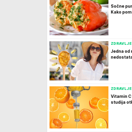
Sočne pun
Kako poma
ZDRAVLJE
Jedna od n
nedostata
ZDRAVLJE
Vitamin C
studija ot