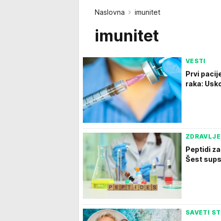
Naslovna
imunitet
imunitet
VESTI
Prvi paci
raka: Usko
ZDRAVLJE
Peptidi z
Šest sups
SAVETI S