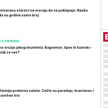
i stvarana starost ne moraju da se poklapaju: Nauka
 da su godine samo broj
 IZ PRIRODE
no oružje jakog imuniteta: Bagremov, lipov ili šumski –
bolji za vas?
tavnija prolećna salata: Zašto su paradajz, krastavac i
savršen trio