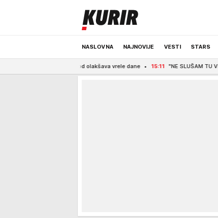
NASLOVNA
NAJNOVIJE
VESTI
STARS
i metod olakšava vrele dane
15:11
"NE SLUŠAM TU VRSTU MUZIKE" Desingerica o 
ODRŽIVA BUDUĆNOST
REGION
NEWS