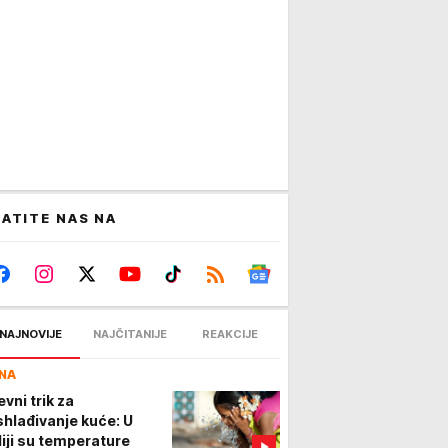
ATITE NAS NA
NAJNOVIJE
NAJČITANIJE
REAKCIJE
NA
evni trik za
shlađivanje kuće: U
diji su temperature