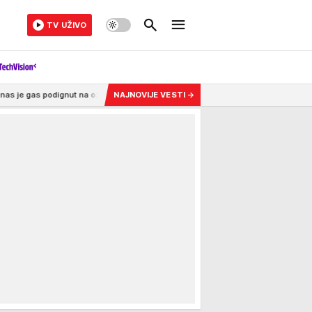
TV UŽIVO
jan level...
15:05
UKRAO ČAK 6 VOZILA, SLUPAO DVA, PA BEŽAO! Policija stal
NAJNOVIJE VESTI
→