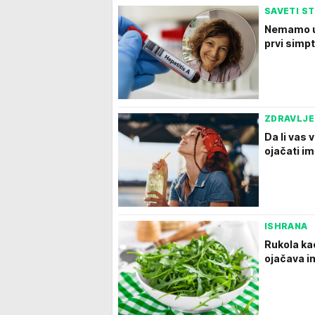
SAVETI S
Nemamo ur
prvi simp
ZDRAVLJE
Da li vas 
ojačati im
ISHRANA
Rukola ka
ojačava i