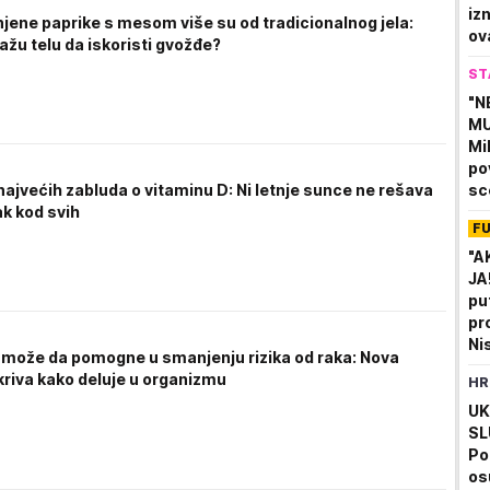
iz
jene paprike s mesom više su od tradicionalnog jela:
ov
žu telu da iskoristi gvožđe?
ol
ST
"N
MU
Mi
po
ajvećih zabluda o vitaminu D: Ni letnje sunce ne rešava
sc
k kod svih
po
F
lev
"A
JA
pu
pr
Ni
 može da pomogne u smanjenju rizika od raka: Nova
da
kriva kako deluje u organizmu
HR
Pa
UK
SL
Po
os