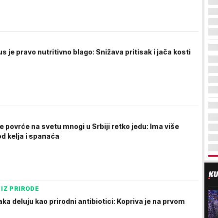
s je pravo nutritivno blago: Snižava pritisak i jača kosti
e povrće na svetu mnogi u Srbiji retko jedu: Ima više
d kelja i spanaća
 IZ PRIRODE
jaka deluju kao prirodni antibiotici: Kopriva je na prvom