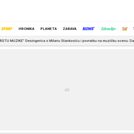
HRONIKA
PLANETA
ZABAVA
Milanu Stankoviću i povratku na muzičku scenu: Danas je gas podignut na ozbil
IZBOR UREDNIKA