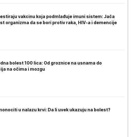
testiraju vakcinu koja podmlađuje imuni sistem: Jača
t organizma da se bori protiv raka, HIV-a i demencije
edna bolest 100 lica: Od groznice na usnama do
ija na očima i mozgu
onociti u nalazu krvi: Da li uvek ukazuju na bolest?