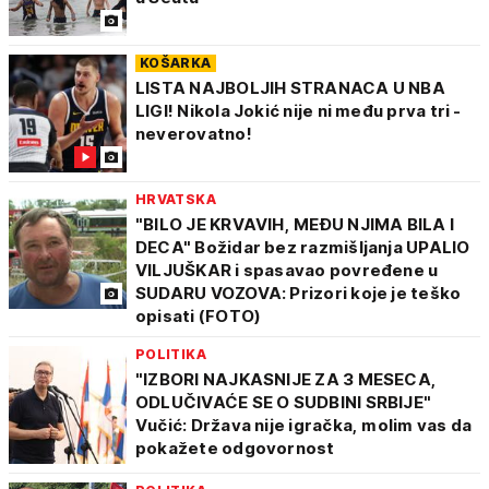
KOŠARKA
LISTA NAJBOLJIH STRANACA U NBA
LIGI! Nikola Jokić nije ni među prva tri -
neverovatno!
HRVATSKA
"BILO JE KRVAVIH, MEĐU NJIMA BILA I
DECA" Božidar bez razmišljanja UPALIO
VILJUŠKAR i spasavao povređene u
SUDARU VOZOVA: Prizori koje je teško
opisati (FOTO)
POLITIKA
"IZBORI NAJKASNIJE ZA 3 MESECA,
ODLUČIVAĆE SE O SUDBINI SRBIJE"
Vučić: Država nije igračka, molim vas da
pokažete odgovornost