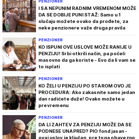
PENZIONER
I SA NEPUNIM RADNIM VREMENOM MOŽE
DA SE DOBIJE PUNI STAŽ: Samo u 1
slučaju možete ovako da prođete, za
neke penzionere važe druga pravila
PENZIONER
KO ISPUNI OVE USLOVE MOŽE RANIJE U
PENZIJU! Srbi otkrili način, pa počeli
masovno da ga koriste - Evo da li vam se
to isplati
PENZIONER
KO ŽELI U PENZIJU PO STAROM OVO JE
PROCEDURA: Ako zakasnite samo jedan
dan radićete duže! Ovako možete u
prevremenu
PENZIONER
DA LI ZAHTEV ZA PENZIJU MOŽE DA SE
PODNESE UNAPRED? PIO fond jasan -
ovaj uslov je ključan, pre toga obavezno