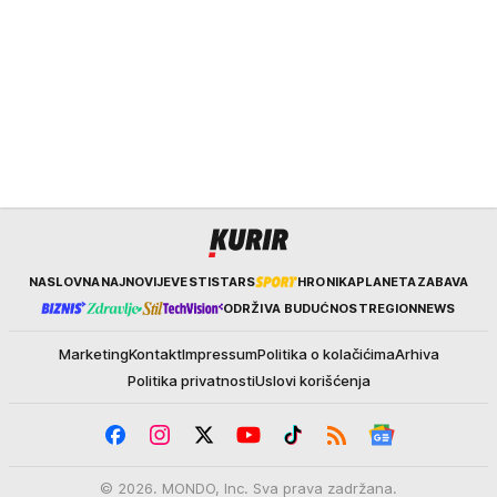
Kurir
NASLOVNA
NAJNOVIJE
VESTI
STARS
HRONIKA
PLANETA
ZABAVA
ODRŽIVA BUDUĆNOST
REGION
NEWS
Marketing
Kontakt
Impressum
Politika o kolačićima
Arhiva
Politika privatnosti
Uslovi korišćenja
© 2026. MONDO, Inc. Sva prava zadržana.