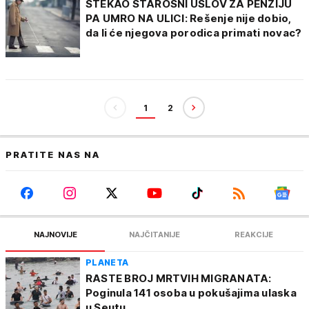
STEKAO STAROSNI USLOV ZA PENZIJU
PA UMRO NA ULICI: Rešenje nije dobio,
da li će njegova porodica primati novac?
1
2
PRATITE NAS NA
NAJNOVIJE
NAJČITANIJE
REAKCIJE
PLANETA
RASTE BROJ MRTVIH MIGRANATA:
Poginula 141 osoba u pokušajima ulaska
u Seutu