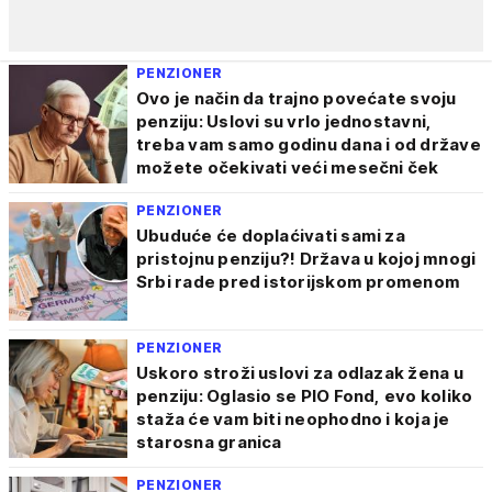
PENZIONER
Ovo je način da trajno povećate svoju
penziju: Uslovi su vrlo jednostavni,
treba vam samo godinu dana i od države
možete očekivati veći mesečni ček
PENZIONER
Ubuduće će doplaćivati sami za
pristojnu penziju?! Država u kojoj mnogi
Srbi rade pred istorijskom promenom
PENZIONER
Uskoro stroži uslovi za odlazak žena u
penziju: Oglasio se PIO Fond, evo koliko
staža će vam biti neophodno i koja je
starosna granica
PENZIONER