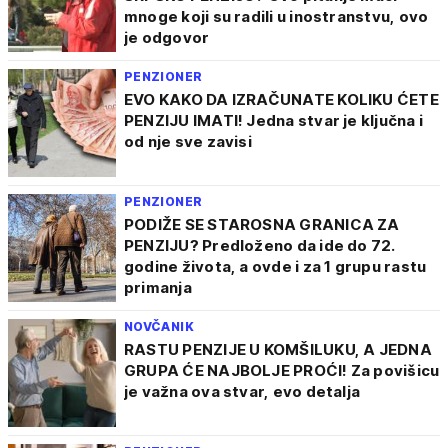
mnoge koji su radili u inostranstvu, ovo
je odgovor
PENZIONER
EVO KAKO DA IZRAČUNATE KOLIKU ĆETE
PENZIJU IMATI! Jedna stvar je ključna i
od nje sve zavisi
PENZIONER
PODIŽE SE STAROSNA GRANICA ZA
PENZIJU? Predloženo da ide do 72.
godine života, a ovde i za 1 grupu rastu
primanja
NOVČANIK
RASTU PENZIJE U KOMŠILUKU, A JEDNA
GRUPA ĆE NAJBOLJE PROĆI! Za povišicu
je važna ova stvar, evo detalja