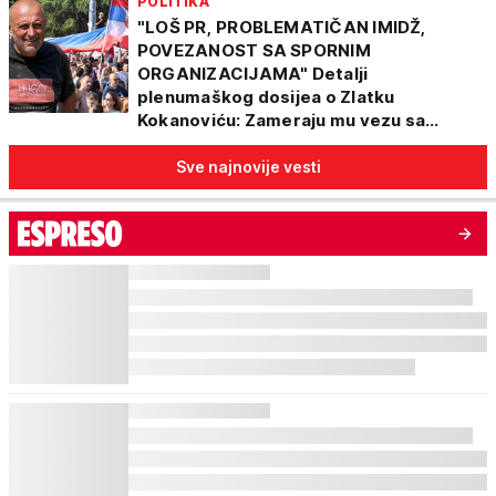
POLITIKA
"LOŠ PR, PROBLEMATIČAN IMIDŽ,
POVEZANOST SA SPORNIM
ORGANIZACIJAMA" Detalji
plenumaškog dosijea o Zlatku
Kokanoviću: Zameraju mu vezu sa
Demokratskom strankom
Sve najnovije vesti