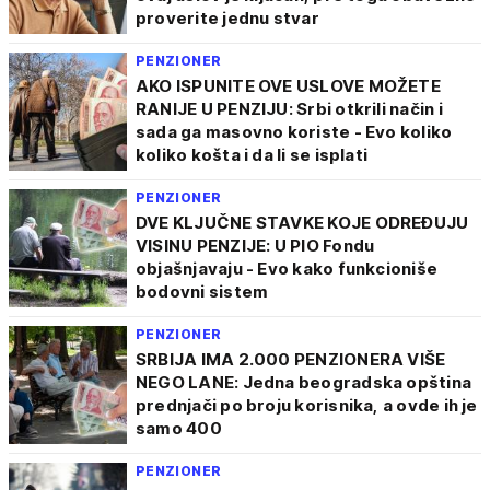
proverite jednu stvar
PENZIONER
AKO ISPUNITE OVE USLOVE MOŽETE
RANIJE U PENZIJU: Srbi otkrili način i
sada ga masovno koriste - Evo koliko
koliko košta i da li se isplati
PENZIONER
DVE KLJUČNE STAVKE KOJE ODREĐUJU
VISINU PENZIJE: U PIO Fondu
objašnjavaju - Evo kako funkcioniše
bodovni sistem
PENZIONER
SRBIJA IMA 2.000 PENZIONERA VIŠE
NEGO LANE: Jedna beogradska opština
prednjači po broju korisnika, a ovde ih je
samo 400
PENZIONER