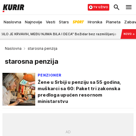
TV UŽIVO
Naslovna
Najnovije
Vesti
Stars
Hronika
Planeta
Zaba
RVAVIH, MEĐU NJIMA BILA I DECA" Božidar bez razmišljanja UPALIO VILJUŠKAR i s
NOVO
→
Naslovna
starosna penzija
starosna penzija
PENZIONER
Žene u Srbiji u penziju sa 55 godina,
muškarci sa 60: Paket tri zakonska
predloga upućen resornom
ministarstvu