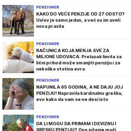
PENZIONER
KAKO DO VEĆE PENZIJE OD 27 ODSTO?
Uslov je samo jedan, a već su im uveli
nova pravila
PENZIONER
RAČUNICA KOJA MENJA SVE ZA
MILIONE UDOVACA: Prelazak limita za
lični prihod može smanjiti penziju i za
nekoliko stotina evra
PENZIONER
NAPUNILA 65 GODINA, A NE DAJU JOJ
PENZIJU! Napravila kardinalnu grešku,
evo kako da vam se ne desi isto
PENZIONER
DA LI MOGU DA PRIMAM I DEVIZNU I
SRPSKU PENZIJU? Ovo pitanje muči