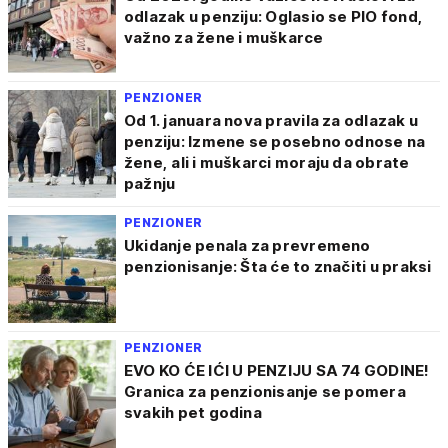
odlazak u penziju: Oglasio se PIO fond,
važno za žene i muškarce
PENZIONER
Od 1. januara nova pravila za odlazak u
penziju: Izmene se posebno odnose na
žene, ali i muškarci moraju da obrate
pažnju
PENZIONER
Ukidanje penala za prevremeno
penzionisanje: Šta će to značiti u praksi
PENZIONER
EVO KO ĆE IĆI U PENZIJU SA 74 GODINE!
Granica za penzionisanje se pomera
svakih pet godina