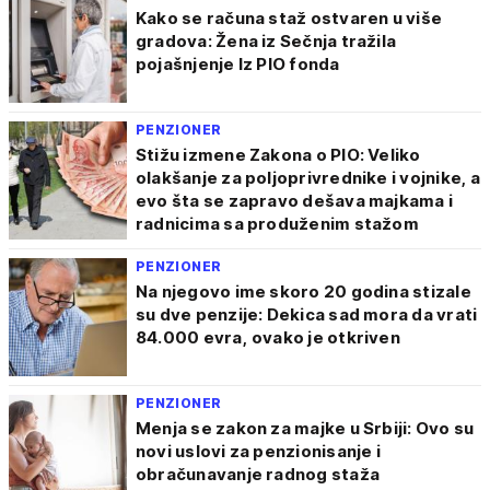
Kako se računa staž ostvaren u više
gradova: Žena iz Sečnja tražila
pojašnjenje Iz PIO fonda
PENZIONER
Stižu izmene Zakona o PIO: Veliko
olakšanje za poljoprivrednike i vojnike, a
evo šta se zapravo dešava majkama i
radnicima sa produženim stažom
PENZIONER
Na njegovo ime skoro 20 godina stizale
su dve penzije: Dekica sad mora da vrati
84.000 evra, ovako je otkriven
PENZIONER
Menja se zakon za majke u Srbiji: Ovo su
novi uslovi za penzionisanje i
obračunavanje radnog staža