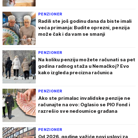
PENZIONER
Radili ste još godinu dana da biste imali
veća primanja: Budite oprezni, penzija
može čak i da vam se smanji
PENZIONER
Na koliku penziju možete računati sa pet
godina radnog staža u Nemačkoj? Evo
kako izgleda precizna računica
PENZIONER
Ako ste primalac invalidske penzije ne
računajte na ovo: Oglasio se PIO Fond i
razrešio sve nedoumice građana
PENZIONER
Od 2026. godine važiće novi uslovi za