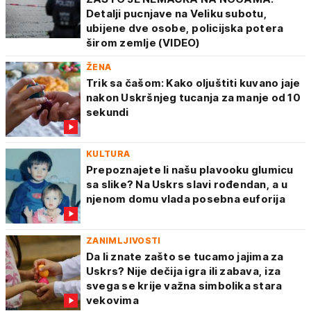
Detalji pucnjave na Veliku subotu,
ubijene dve osobe, policijska potera
širom zemlje (VIDEO)
ŽENA
Trik sa čašom: Kako oljuštiti kuvano jaje
nakon Uskršnjeg tucanja za manje od 10
sekundi
KULTURA
Prepoznajete li našu plavooku glumicu
sa slike? Na Uskrs slavi rođendan, a u
njenom domu vlada posebna euforija
ZANIMLJIVOSTI
Da li znate zašto se tucamo jajima za
Uskrs? Nije dečija igra ili zabava, iza
svega se krije važna simbolika stara
vekovima