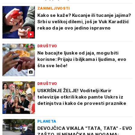
ZANIMLJIVOSTI
Kako se kaže? Kucanje ili tucanje jajima?
Srbi u velikoj dilemi, još je Vuk Karadžić
rekao da je ovo jedino ispravno
DRUŠTVO
Ne bacajte ljuske od jaja, mogu biti
korisne: Prijaju i biljkama i ljudima, evo
šta sve leče!
DRUŠTVO
USKRŠNJE ŽELJE! Voditelji Kurir
televizije otkrili kako pamte Uskrs iz
detinjstva i kako će provesti praznike
PLANETA
DEVOJČICA VIKALA "TATA, TATA" - EVO
ZAŠTO JE NEMAČKA NA NOGAMA: