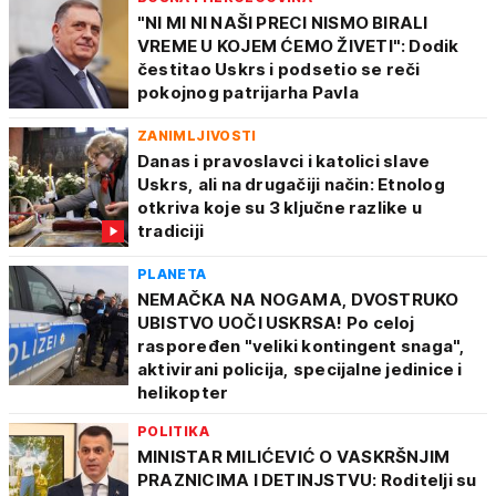
"NI MI NI NAŠI PRECI NISMO BIRALI
VREME U KOJEM ĆEMO ŽIVETI": Dodik
čestitao Uskrs i podsetio se reči
pokojnog patrijarha Pavla
ZANIMLJIVOSTI
Danas i pravoslavci i katolici slave
Uskrs, ali na drugačiji način: Etnolog
otkriva koje su 3 ključne razlike u
tradiciji
PLANETA
NEMAČKA NA NOGAMA, DVOSTRUKO
UBISTVO UOČI USKRSA! Po celoj
raspoređen "veliki kontingent snaga",
aktivirani policija, specijalne jedinice i
helikopter
POLITIKA
MINISTAR MILIĆEVIĆ O VASKRŠNJIM
PRAZNICIMA I DETINJSTVU: Roditelji su