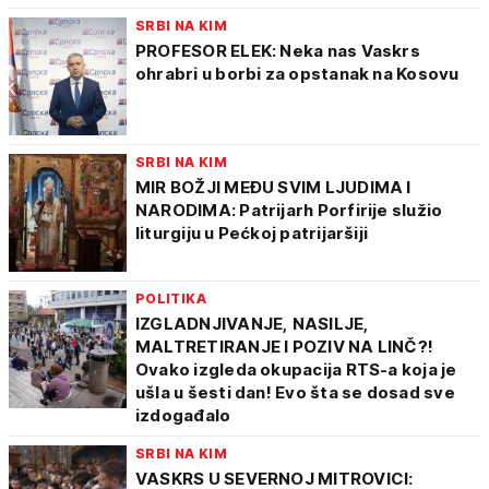
SRBI NA KIM
PROFESOR ELEK: Neka nas Vaskrs
ohrabri u borbi za opstanak na Kosovu
SRBI NA KIM
MIR BOŽJI MEĐU SVIM LJUDIMA I
NARODIMA: Patrijarh Porfirije služio
liturgiju u Pećkoj patrijaršiji
POLITIKA
IZGLADNJIVANJE, NASILJE,
MALTRETIRANJE I POZIV NA LINČ?!
Ovako izgleda okupacija RTS-a koja je
ušla u šesti dan! Evo šta se dosad sve
izdogađalo
SRBI NA KIM
VASKRS U SEVERNOJ MITROVICI: