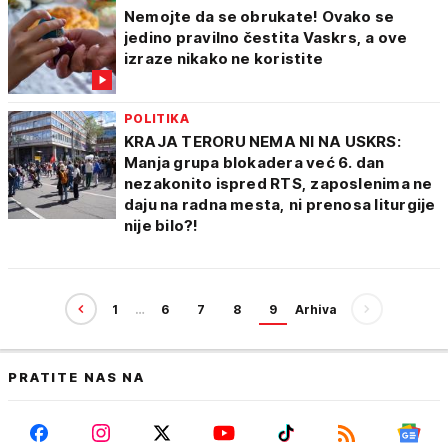
Nemojte da se obrukate! Ovako se
jedino pravilno čestita Vaskrs, a ove
izraze nikako ne koristite
POLITIKA
KRAJA TERORU NEMA NI NA USKRS:
Manja grupa blokadera već 6. dan
nezakonito ispred RTS, zaposlenima ne
daju na radna mesta, ni prenosa liturgije
nije bilo?!
1
…
6
7
8
9
Arhiva
PRATITE NAS NA