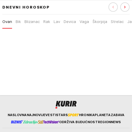
DNEVNI HOROSKOP
Ovan
Bik
Blizanac
Rak
Lav
Devica
Vaga
Škorpija
Strelac
Ja
Kurir
NASLOVNA
NAJNOVIJE
VESTI
STARS
HRONIKA
PLANETA
ZABAVA
ODRŽIVA BUDUĆNOST
REGION
NEWS