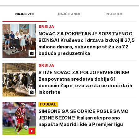
NAJNOVIJE
NAJČITANIJE
REAKCIJE
SRBIJA
NOVAC ZA POKRETANJE SOPSTVENOG
BIZNISA! Kruševac i država izdvojili 27,5
miliona dinara, subvencije stižu za 72
buduća preduzetnika
SRBIJA
STIŽE NOVAC ZA POLJOPRIVREDNIKE!
Bespovratna sredstva dobija 61
domaćin Župe, evo za šta će moći da ih
iskoriste
FUDBAL
SIMEONE GA SE ODRIČE POSLE SAMO
JEDNE SEZONE! Italijan ekspresno
napušta Madrid i ide u Premijer ligu