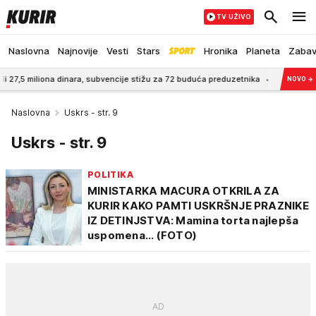
TV UŽIVO
Naslovna
Najnovije
Vesti
Stars
Hronika
Planeta
Zaba
iona dinara, subvencije stižu za 72 buduća preduzetnika
3:00
STIŽE NOVAC 
NOVO
→
Naslovna
Uskrs - str. 9
Uskrs - str. 9
POLITIKA
MINISTARKA MACURA OTKRILA ZA
KURIR KAKO PAMTI USKRŠNJE PRAZNIKE
IZ DETINJSTVA: Mamina torta najlepša
uspomena... (FOTO)