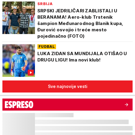
SRBIJA
SRPSKI JEDRILIČARI ZABLISTALI U
BERANAMA! Aero-klub Trstenik
šampion Međunarodnog Blanik kupa,
Đurović osvojio i treće mesto
pojedinačno (FOTO)
FUDBAL
LUKA ZIDAN SA MUNDIJALA OTIŠAO U
DRUGU LIGU! Ima novi klub!
Sve najnovije vesti