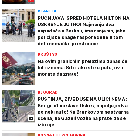
PLANETA
PUCNJAVA ISPRED HOTELA HILTON NA
USKRŠNJE JUTRO! Najmanje dva
napadača u Berlinu, ima ranjenih, jake
policijske snage raspoređene u tom
delu nemačke prestonice
DRUŠTVO
Na ovim graničnim prelazima danas će
biti izmena: Srbi, ako ste u putu, ovo
morate da znate!
BEOGRAD
PUSTINJA, ŽIVE DUŠE NA ULICI NEMA:
Beograđani slave Uskrs, napolju jedva
po neki auto! Na Brankovom nestvarna
scena, na Gazeli vozila na prste da se
izbroje
BOSNA I HERCEGOVINA