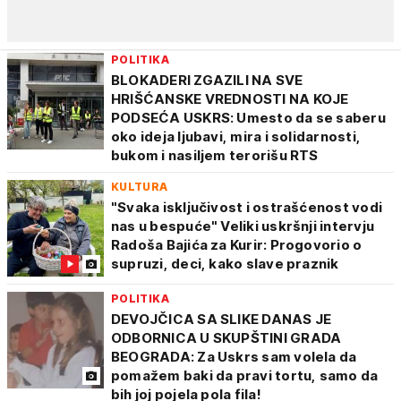
POLITIKA
BLOKADERI ZGAZILI NA SVE
HRIŠĆANSKE VREDNOSTI NA KOJE
PODSEĆA USKRS: Umesto da se saberu
oko ideja ljubavi, mira i solidarnosti,
bukom i nasiljem terorišu RTS
KULTURA
"Svaka isključivost i ostrašćenost vodi
nas u bespuće" Veliki uskršnji intervju
Radoša Bajića za Kurir: Progovorio o
supruzi, deci, kako slave praznik
POLITIKA
DEVOJČICA SA SLIKE DANAS JE
ODBORNICA U SKUPŠTINI GRADA
BEOGRADA: Za Uskrs sam volela da
pomažem baki da pravi tortu, samo da
bih joj pojela pola fila!