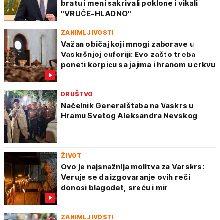
bratu i meni sakrivali poklone i vikali
"VRUĆE-HLADNO"
ZANIMLJIVOSTI
Važan običaj koji mnogi zaborave u
Vaskršnjoj euforiji: Evo zašto treba
poneti korpicu sa jajima i hranom u crkvu
DRUŠTVO
Načelnik Generalštaba na Vaskrs u
Hramu Svetog Aleksandra Nevskog
ŽIVOT
Ovo je najsnažnija molitva za Varskrs:
Veruje se da izgovaranje ovih reči
donosi blagodet, sreću i mir
ZANIMLJIVOSTI