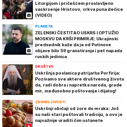
Liturgijom i pričešćem proslavljeno
vaskrsenje Hristovo, crkva puna dečice
(VIDEO)
PLANETA
ZELENSKI ČESTITAO USKRS I OPTUŽIO
MOSKVU DA KRŠI PRIMIRJE: Ukrajinski
predsednik kaže da je od Putinove
objave bilo 59 granatiranja i pet napada
ruskih jedinica
DRUŠTVO
Uskršnja poslanica patrijarha Porfirija:
Pozivamo sve aktere društvenog života
da, radi dobra i napretka naroda, grade
mir, međusobno poštovanje i dijalog!
ZANIMLJIVOSTI
Uskršnji običaji od zore do mraka: Još
su naši stari poštovali tradiciju, a ovo je
najvažnije uraditi čim ustanete