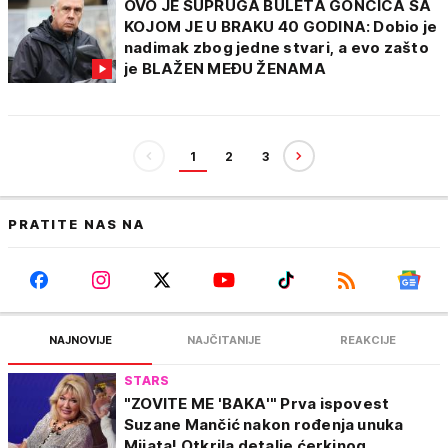
OVO JE SUPRUGA BULETA GONCIĆA SA
KOJOM JE U BRAKU 40 GODINA: Dobio je
nadimak zbog jedne stvari, a evo zašto
je BLAŽEN MEĐU ŽENAMA
1
2
3
PRATITE NAS NA
NAJNOVIJE
NAJČITANIJE
REAKCIJE
STARS
"ZOVITE ME 'BAKA'" Prva ispovest
Suzane Mančić nakon rođenja unuka
Mijata! Otkrila detalje ćerkinog