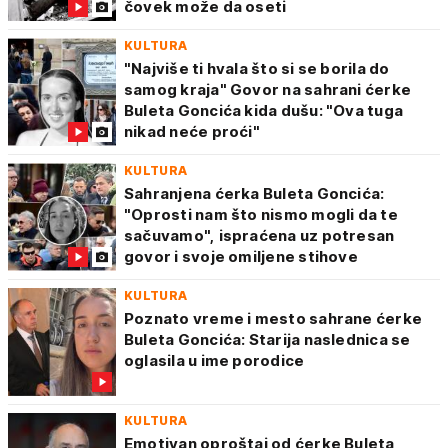
čovek može da oseti
KULTURA
"Najviše ti hvala što si se borila do
samog kraja" Govor na sahrani ćerke
Buleta Goncića kida dušu: "Ova tuga
nikad neće proći"
KULTURA
Sahranjena ćerka Buleta Goncića:
"Oprosti nam što nismo mogli da te
sačuvamo", ispraćena uz potresan
govor i svoje omiljene stihove
KULTURA
Poznato vreme i mesto sahrane ćerke
Buleta Goncića: Starija naslednica se
oglasila u ime porodice
KULTURA
Emotivan oproštaj od ćerke Buleta