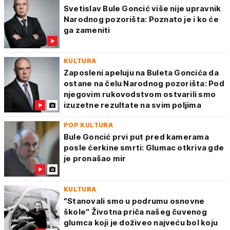
Svetislav Bule Goncić više nije upravnik
Narodnog pozorišta: Poznato je i ko će
ga zameniti
KULTURA
Zaposleni apeluju na Buleta Goncića da
ostane na čelu Narodnog pozorišta: Pod
njegovim rukovodstvom ostvarili smo
izuzetne rezultate na svim poljima
POP KULTURA
Bule Goncić prvi put pred kamerama
posle ćerkine smrti: Glumac otkriva gde
je pronašao mir
KULTURA
"Stanovali smo u podrumu osnovne
škole" Životna priča našeg čuvenog
glumca koji je doživeo najveću bol koju