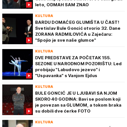
leto, ODMAH SAM ZNAO
KULTURA
BARDU DOMAĆEG GLUMIŠTA U ČAST!
Svetislav Bule Goncić otvorio 32. Dane
ZORANA RADMILOVIĆA u Zaječaru:
"Spojio je sve naše glumce"
KULTURA
DVE PREDSTAVE ZA POČETAK 155.
SEZONE U NARODNOM POZORIŠTU: Led
probijaju "Labudovo jezevo" i
"Uspavanka" s Vanjom Ejdus
KULTURA
BULE GONCIĆ JE U LJUBAVI SA NJOM
SKORO 40 GODINA: Bavi se poslom koji
je povezan sa GLUMOM, a tokom braka
su dobili dve ćerke FOTO
KULTURA