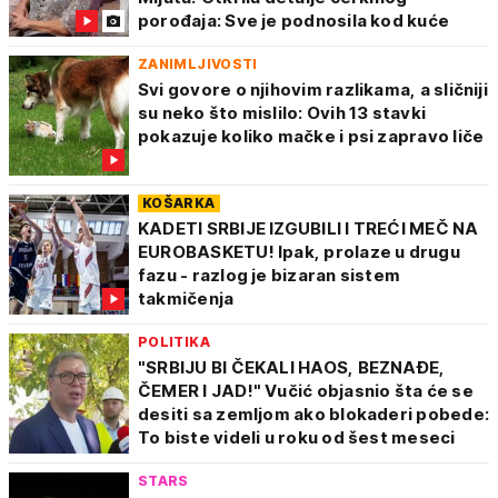
porođaja: Sve je podnosila kod kuće
ZANIMLJIVOSTI
Svi govore o njihovim razlikama, a sličniji
su neko što mislilo: Ovih 13 stavki
pokazuje koliko mačke i psi zapravo liče
KOŠARKA
KADETI SRBIJE IZGUBILI I TREĆI MEČ NA
EUROBASKETU! Ipak, prolaze u drugu
fazu - razlog je bizaran sistem
takmičenja
POLITIKA
"SRBIJU BI ČEKALI HAOS, BEZNAĐE,
ČEMER I JAD!" Vučić objasnio šta će se
desiti sa zemljom ako blokaderi pobede:
To biste videli u roku od šest meseci
STARS