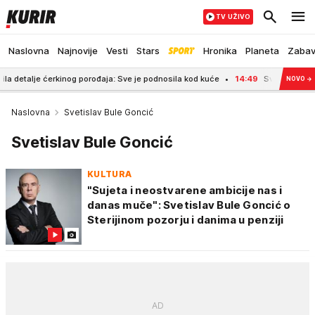
TV UŽIVO
Naslovna
Najnovije
Vesti
Stars
Hronika
Planeta
Zaba
 ćerkinog porođaja: Sve je podnosila kod kuće
14:49
Svi govore o njihovim ra
NOVO
→
Naslovna
Svetislav Bule Goncić
Svetislav Bule Goncić
KULTURA
"Sujeta i neostvarene ambicije nas i
danas muče": Svetislav Bule Goncić o
Sterijinom pozorju i danima u penziji