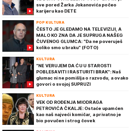
sve pored Žarka Jokanovića počeo
karijeru kao DETE
POP KULTURA
ČESTO JE GLEDAMO NA TELEVIZIJI, A
MALO KO ZNA DA JE SUPRUGA NAŠEG
ČUVENOG GLUMCA: "Da ne poveruješ
koliko smo u braku" (FOTO)
KULTURA
"NE VERUJEM DA ĆU U STAROSTI
POBLESAVITI I RASTURITI BRAK": Naš
glumac ni ne pomišlja o razvodu, a ovako
govori o svojoj SUPRUZI
KULTURA
VEK OD ROĐENJA MIODRAGA
PETROVIĆA ČKALJE: Ostaće upamćen
kao naš najveći komičar, a privatno je
bio povučen i strog čovek