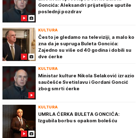
Goncića: Aleksandri prijateljice uputile
poslednji pozdrav
KULTURA
Često je gledamo na televiziji, a malo ko
zna da je supruga Buleta Goncića:
Zajedno su više od 40 godina i dobili su
dve ćerke
KULTURA
Ministar kulture Nikola Selaković izrazio
saučešće Svetislavu i Gordani Goncić
zbog smrti ćerke
KULTURA
UMRLA ĆERKA BULETA GONCIĆA:
Izgubila borbu s opakom bolešću