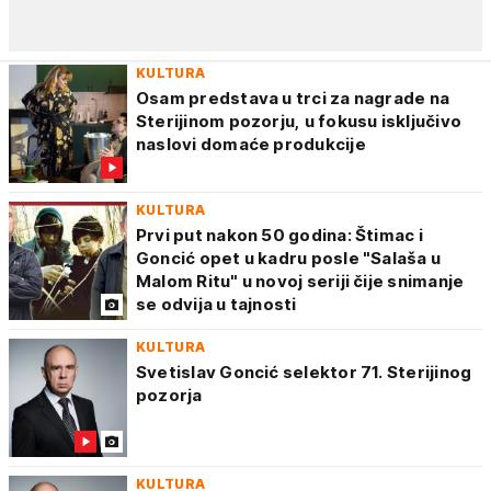
KULTURA
Osam predstava u trci za nagrade na
Sterijinom pozorju, u fokusu isključivo
naslovi domaće produkcije
KULTURA
Prvi put nakon 50 godina: Štimac i
Goncić opet u kadru posle "Salaša u
Malom Ritu" u novoj seriji čije snimanje
se odvija u tajnosti
KULTURA
Svetislav Goncić selektor 71. Sterijinog
pozorja
KULTURA