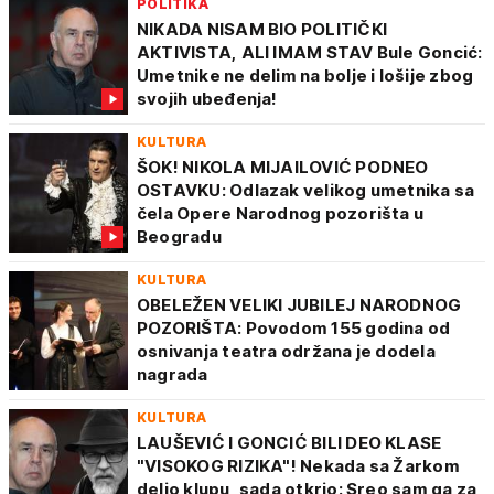
POLITIKA
NIKADA NISAM BIO POLITIČKI
AKTIVISTA, ALI IMAM STAV Bule Goncić:
Umetnike ne delim na bolje i lošije zbog
svojih ubeđenja!
KULTURA
ŠOK! NIKOLA MIJAILOVIĆ PODNEO
OSTAVKU: Odlazak velikog umetnika sa
čela Opere Narodnog pozorišta u
Beogradu
KULTURA
OBELEŽEN VELIKI JUBILEJ NARODNOG
POZORIŠTA: Povodom 155 godina od
osnivanja teatra održana je dodela
nagrada
KULTURA
LAUŠEVIĆ I GONCIĆ BILI DEO KLASE
"VISOKOG RIZIKA"! Nekada sa Žarkom
delio klupu, sada otkrio: Sreo sam ga za