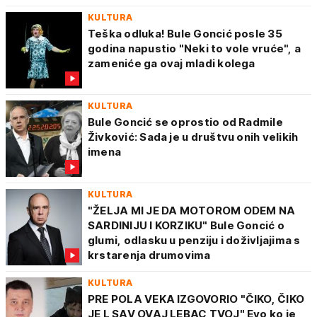
KULTURA
Teška odluka! Bule Goncić posle 35
godina napustio "Neki to vole vruće", a
zameniće ga ovaj mladi kolega
KULTURA
Bule Goncić se oprostio od Radmile
Živković: Sada je u društvu onih velikih
imena
KULTURA
"ŽELJA MI JE DA MOTOROM ODEM NA
SARDINIJU I KORZIKU" Bule Goncić o
glumi, odlasku u penziju i doživljajima s
krstarenja drumovima
KULTURA
PRE POLA VEKA IZGOVORIO "ČIKO, ČIKO
JE L SAV OVAJ LEBAC TVOJ" Evo ko je