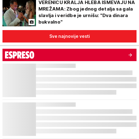
VERENICU KRALJA HLEBA ISMEVAJU NA
MREŽAMA: Zbog jednog detalja sa gala
slavlja i veridbe je urnišu: "Dva dinara
bukvalno"
Sve najnovije vesti