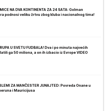
MICE NA DVA KONTINENTA ZA 24 SATA: Golman
a podnosi veliku žrtvu zbog kluba i nacionalnog tima!
UPA U SVETU FUDBALA! Dva i po minuta najvećih
latili ga 50 miliona, a on ih izbacio iz Evrope VIDEO
BLEMI ZA MANČESTER JUNAJTED: Povreda Onane u
eruna i Mauricijusa