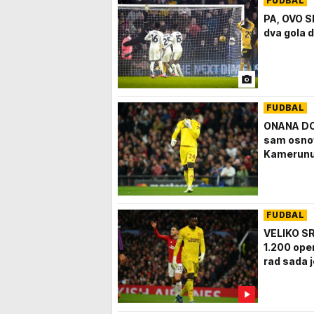
FUDBAL
PA, OVO S
dva gola d
FUDBAL
ONANA DO
sam osnov
Kamerunu
FUDBAL
VELIKO S
1.200 ope
rad sada j