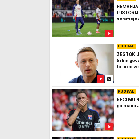
NEMANJA 
U ISTORIJ
se smeje 
FUDBAL
ŽESTOK U
Srbin govo
to pred v
FUDBAL
RECI MU N
golmana J