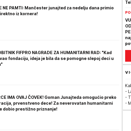
Te
E NE PAMTI: Mančester junajted za nedelju dana primio
pr
PO
irektno iz kornera!
Pe
VU
OD
PE
na
po
sn
BITNIK FIFPRO NAGRADE ZA HUMANITARNI RAD: "Kad
ra
ao fondaciju, ideja je bila da se pomogne slepoj deci u
PL
"
VI
Ka
- 
- T
RCE IMA OVAJ ČOVEK! Goman Junajteda omogućio preko
- 
racija, prvenstveno dece! Za neverovatan humanitarni
e dobio prestižno priznanje!