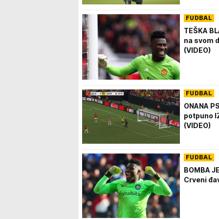
FUDBAL
TEŠKA B
na svom d
(VIDEO)
FUDBAL
ONANA PS
potpuno IZ
(VIDEO)
FUDBAL
BOMBA JE
Crveni đav