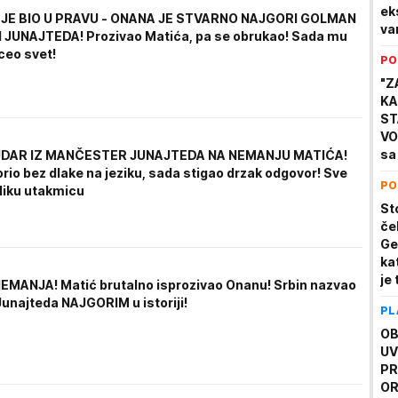
ek
JE BIO U PRAVU - ONANA JE STVARNO NAJGORI GOLMAN
va
I JUNAJTEDA! Prozivao Matića, pa se obrukao! Sada mu
i 
ceo svet!
PO
gl
"Z
KA
ST
VO
sa
DAR IZ MANČESTER JUNAJTEDA NA NEMANJU MATIĆA!
Za
rio bez dlake na jeziku, sada stigao drzak odgovor! Sve
PO
ko
eliku utakmicu
be
St
če
Ge
ka
je
EMANJA! Matić brutalno isprozivao Onanu! Srbin nazvao
on
unajteda NAJGORIM u istoriji!
PL
na
OB
UV
PR
OR