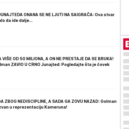
UNAJTEDA ONANA SE NE LJUTI NA SAIGRAČA: Ova stvar
lo da ide dalje...
A VIŠE OD 50 MILIONA, A ON NE PRESTAJE DA SE BRUKA!
lman ZAVIO U CRNO Junajted: Pogledajte šta je čovek
 GA ZBOG NEDISCIPLINE, A SADA GA ZOVU NAZAD: Golman
van u reprezentaciju Kameruna!