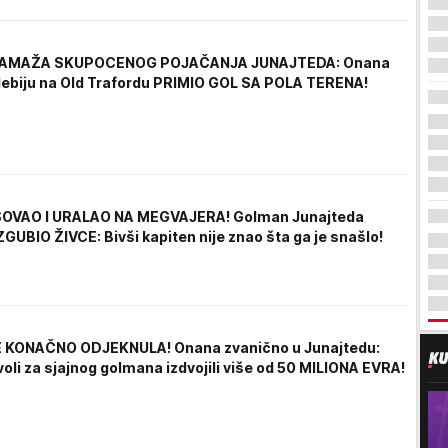
LAMAŽA SKUPOCENOG POJAČANJA JUNAJTEDA: Onana
ebiju na Old Trafordu PRIMIO GOL SA POLA TERENA!
OVAO I URALAO NA MEGVAJERA! Golman Junajteda
GUBIO ŽIVCE: Bivši kapiten nije znao šta ga je snašlo!
 KONAČNO ODJEKNULA! Onana zvanično u Junajtedu:
oli za sjajnog golmana izdvojili više od 50 MILIONA EVRA!