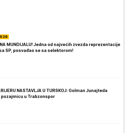
2026
A MUNDIJALU! Jedna od najvećih zvezda reprezentacije
sa SP, posvađao se sa selektorom!
RIJERU NASTAVLJA U TURSKOJ: Golman Junajteda
 pozajmicu u Trabzonspor