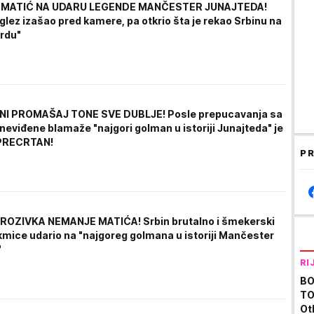
MATIĆ NA UDARU LEGENDE MANČESTER JUNAJTEDA!
lez izašao pred kamere, pa otkrio šta je rekao Srbinu na
ordu"
I PROMAŠAJ TONE SVE DUBLJE! Posle prepucavanja sa
neviđene blamaže "najgori golman u istoriji Junajteda" je
PRECRTAN!
PR
OZIVKA NEMANJE MATIĆA! Srbin brutalno i šmekerski
kmice udario na "najgoreg golmana u istoriji Mančester
"
RI
BO
TO
Ot