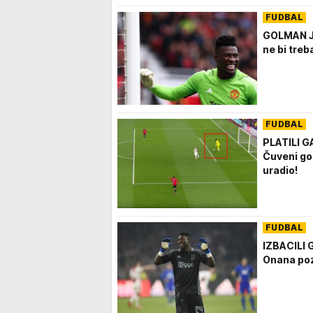
FUDBAL
GOLMAN J
ne bi treba
FUDBAL
PLATILI G
Čuveni go
uradio!
FUDBAL
IZBACILI
Onana poz