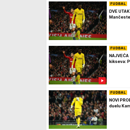
FUDBAL
DVE UTAK
Mančester
FUDBAL
NAJVEĆA R
kikseva: P
FUDBAL
NOVI PRO
duelu Kam