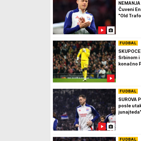
NEMANJA 
Čuveni Eng
"Old Traf
FUDBAL
SKUPOCEN
Srbinom i 
konačno 
FUDBAL
SUROVA PR
posle uta
junajteda
FUDBAL