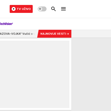
TV UŽIVO
iranju sa blokaderske liste: Zašto smo dužni da komentarišemo toliko besmi
NAJNOVIJE VESTI
→