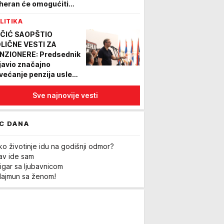
heran će omogućiti
otok nafte i gasa iz
LITIKA
rsijskog zaliva
ČIĆ SAOPŠTIO
LIČNE VESTI ZA
NZIONERE: Predsednik
javio značajno
većanje penzija usled
ažnog privrednog
sta Srbije - RAŠĆE I
Sve najnovije vesti
ATE
C DANA
ko životinje idu na godišnji odmor?
Lav ide sam
igar sa ljubavnicom
Majmun sa ženom!