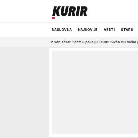
NASLOVNA
NAJNOVIJE
VESTI
STARS
e, on van sebe: "Idem u policiju i sud!" Bivša mu došla glave
19:08
"ZA M
ODRŽIVA BUDUĆNOST
REGION
NEWS