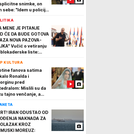
splicitne snimke, on
n sebe: "Idem u policiju
sud!" Bivša mu došla
LITIKA
ave
A MENE JE PITANJE
D ĆE DA BUDE GOTOVA
AZA NOVA PAZOVA-
JKA" Vučić o vetiranju
 blokaderske liste:
što smo dužni da
P KULTURA
mentarišemo toliko
smisla?
otine fanova satima
kalo Ronalda i
orginu pred
tedralom: Mislili su da
 tu tajno venčanje, a
da se oglasila i crkva,
ANETA
stao je haos
RT! IRAN ODUSTAO OD
OĐENJA NAKNADA ZA
OLAZAK KROZ
MUSKI MOREUZ: