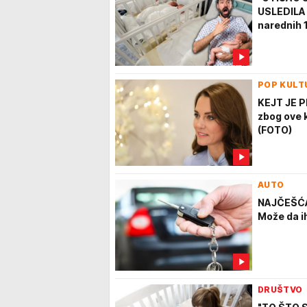
USLEDILA 
narednih 
POP KULT
KEJT JE 
zbog ove 
(FOTO)
AUTO
NAJČEŠĆA
Može da ih
DRUŠTVO