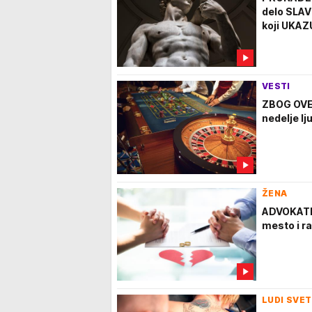
delo SLAV
koji UKAZ
VESTI
ZBOG OVE 
nedelje lj
ŽENA
ADVOKATI 
mesto i ra
LUDI SVET