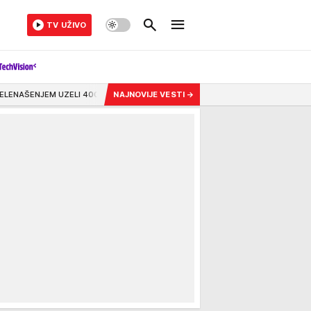
TV UŽIVO
400.000 EVRA: Uhapšena dvojica u Ulcinju - jednom oštećenom pretili zbog duga,
NAJNOVIJE VESTI
→