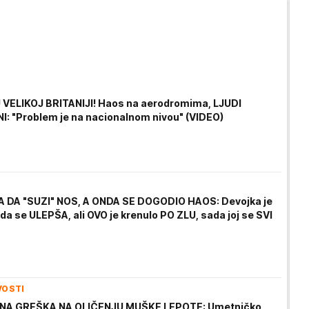
VELIKOJ BRITANIJI! Haos na aerodromima, LJUDI
: "Problem je na nacionalnom nivou" (VIDEO)
 DA "SUZI" NOS, A ONDA SE DOGODIO HAOS: Devojka je
a se ULEPŠA, ali OVO je krenulo PO ZLU, sada joj se SVI
VOSTI
A GREŠKA NA OLIČENJU MUŠKE LEPOTE: Umetničko