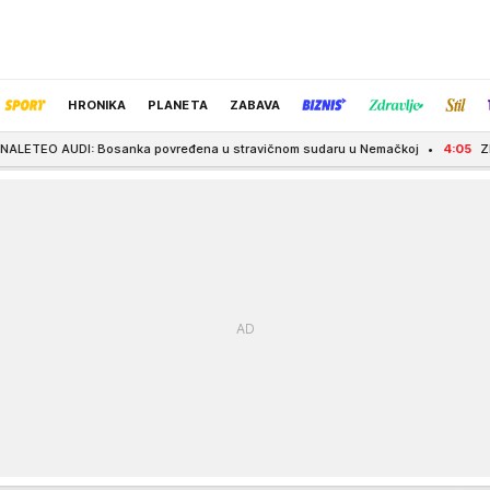
HRONIKA
PLANETA
ZABAVA
anka povređena u stravičnom sudaru u Nemačkoj
4:05
ZELENAŠENJEM UZELI 
IZBOR UREDNIKA