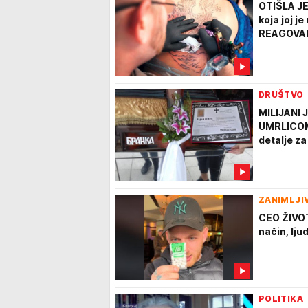
OTIŠLA JE
koja joj 
REAGOVA
DRUŠTVO
MILIJANI 
UMRLICOM
detalje za
ZANIMLJI
CEO ŽIVO
način, lju
POLITIKA