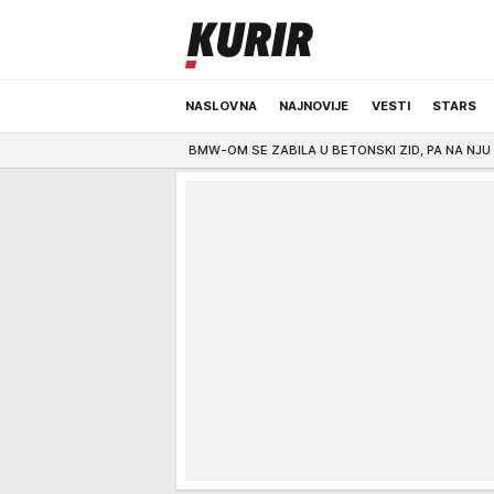
NASLOVNA
NAJNOVIJE
VESTI
STARS
AD
5:00
BMW-OM SE ZABILA U BETONSKI ZID, PA NA NJU NALETEO AUDI: Bos
ODRŽIVA BUDUĆNOST
REGION
NEWS