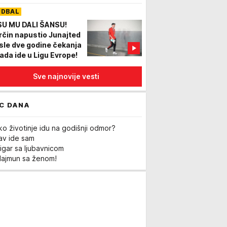
ga, policija zaplenila
UDBAL
ila i oružje
SU MU DALI ŠANSU!
rčin napustio Junajted
sle dve godine čekanja
sada ide u Ligu Evrope!
Sve najnovije vesti
C DANA
ko životinje idu na godišnji odmor?
Lav ide sam
igar sa ljubavnicom
Majmun sa ženom!