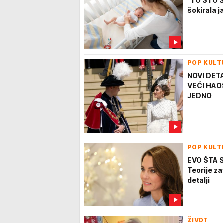
"TO ŠTO 
šokirala 
POP KULT
NOVI DET
VEĆI HAOS
JEDNO
POP KULT
EVO ŠTA 
Teorije z
detalji
ŽIVOT