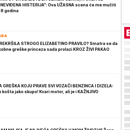
NEVIĐENA HISTERIJA": Ova UŽASNA scena će me mučiti
18 godina
URA
PREKRŠILA STROGO ELIZABETINO PRAVILO? Smatra se da
kobne greške princeza sada prolazi KROZ ŽIVI PAKAO
 GREŠKA KOJU PRAVE SVI VOZAČI BENZINCA I DIZELA:
 košta jako skupo! Kvari motor, ali je i KAŽNJIVO