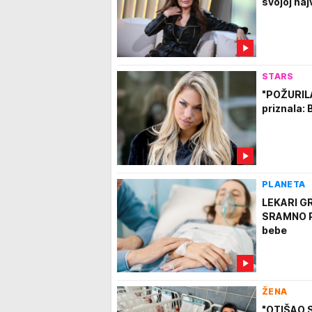
svojoj naj
STARS
"POŽURILA
priznala:
PLANETA
LEKARI G
SRAMNO PR
bebe
ŽENA
"OTIŠAO 