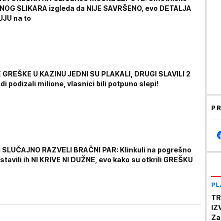
NOG SLIKARA izgleda da NIJE SAVRŠENO, evo DETALJA
UJU na to
GREŠKE U KAZINU JEDNI SU PLAKALI, DRUGI SLAVILI 2
udi podizali milione, vlasnici bili potpuno slepi!
PR
SLUČAJNO RAZVELI BRAČNI PAR: Klinkuli na pogrešno
stavili ih NI KRIVE NI DUŽNE, evo kako su otkrili GREŠKU
PL
TR
IZ
Za