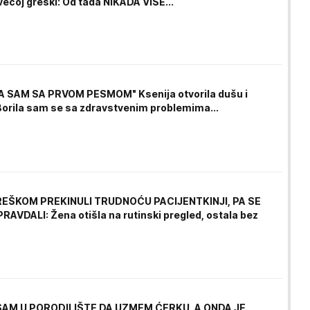
većoj greški: Od tada NIKADA VIŠE...
 SAM SA PRVOM PESMOM" Ksenija otvorila dušu i
 Borila sam se sa zdravstvenim problemima...
REŠKOM PREKINULI TRUDNOĆU PACIJENTKINJI, PA SE
AVDALI: Žena otišla na rutinski pregled, ostala bez
SAM U PORODILIŠTE DA UZMEM ĆERKU, A ONDA JE