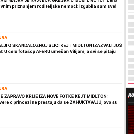
SAM MAJKA JE NAJVEĆA GREŠKA U MOM ŽIVOTU!" Žena
javnim priznanjem roditeljske nemoći: Izgubila sam sve!
URA
ALJI O SKANDALOZNOJ SLICI KEJT MIDLTON IZAZVALI JOŠ
: U celu fotošop AFERU umešan Vilijam, a svi se pitaju
URA
SE ZAPRAVO KRIJE IZA NOVE FOTKE KEJT MIDLTON:
avere o princezi ne prestaju da se ZAHUKTAVAJU, ovo su