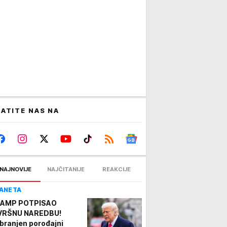
ATITE NAS NA
NAJNOVIJE
NAJČITANIJE
REAKCIJE
ANETA
AMP POTPISAO
VRŠNU NAREDBU!
branjen porođajni