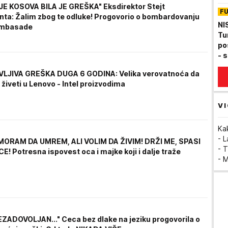
du
E KOSOVA BILA JE GREŠKA" Eksdirektor Stejt
F
voz
ta: Žalim zbog te odluke! Progovorio o bombardovanju
NI
ambasade
Tu
po
- 
LJIVA GREŠKA DUGA 6 GODINA: Velika verovatnoća da
živeti u Lenovo - Intel proizvodima
VI
Ka
- 
MORAM DA UMREM, ALI VOLIM DA ŽIVIM! DRŽI ME, SPASI
- T
! Potresna ispovest oca i majke koji i dalje traže
- 
EZADOVOLJAN..." Ceca bez dlake na jeziku progovorila o