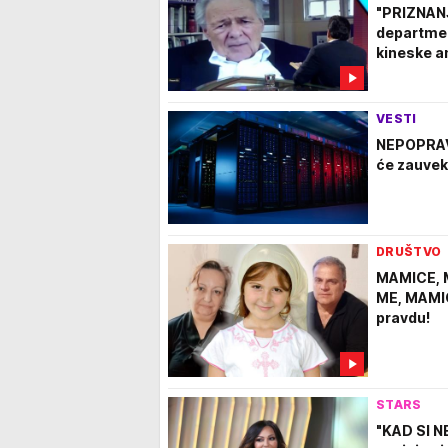
"PRIZNANJ
departmen
kineske 
VESTI
NEPOPRAV
će zauvek 
DRUŠTVO
MAMICE, 
ME, MAMICE
pravdu!
STARS
"KAD SI N