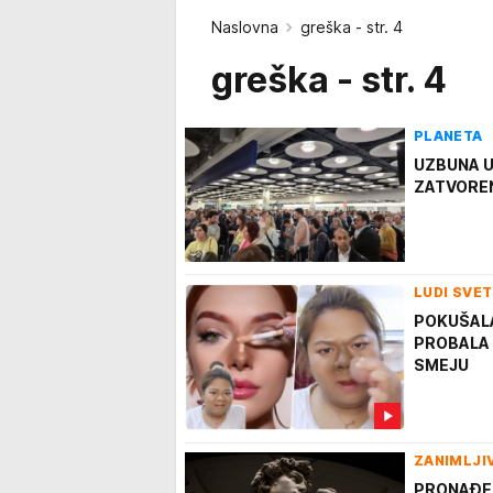
Naslovna
greška - str. 4
greška - str. 4
PLANETA
UZBUNA U 
ZATVORENI
LUDI SVET
POKUŠALA
PROBALA d
SMEJU
ZANIMLJI
PRONAĐEN