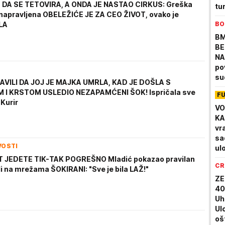
 DA SE TETOVIRA, A ONDA JE NASTAO CIRKUS: Greška
tu
je napravljena OBELEŽIĆE JE ZA CEO ŽIVOT, ovako je
BO
LA
BM
BE
NA
po
su
JAVILI DA JOJ JE MAJKA UMRLA, KAD JE DOŠLA S
 I KRSTOM USLEDIO NEZAPAMĆENI ŠOK! Ispričala sve
F
 Kurir
VO
KA
vr
sa
VOSTI
ul
T JEDETE TIK-TAK POGREŠNO Mladić pokazao pravilan
CR
di na mrežama ŠOKIRANI: "Sve je bila LAŽ!"
ZE
40
Uh
Ul
oš