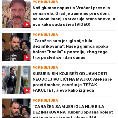
POP KULTURA
Naš glumac napustio Vračar i preselio
se na selo: Grad je zamenio prirodom,
na svom imanju ostvaruje stare snove, a
evo kako sada uživa (VIDEO)
POP KULTURA
"Zaražen sam jer igla nije bila
dezinfikovana": Našeg glumca opaka
bolest "bacila" u postelju, zbog toga
trpi posledice i dan danas
POP KULTURA
KUBURIN SIN KOJI BEŽI OD JAVNOSTI
NEODOLJIVO LIČI NA MAJKU: Aleksa je
pravi šmeker, završio je TEŽAK
FAKULTET, a evo kako izgleda
POP KULTURA
"ZARAŽEN SAM JER IGLA NIJE BILA
DEZINFIKOVANA" Kuburu opasna bolest
prikovala za krevet i danas IMA