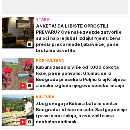
STARS
ANKETA! DA LI BISTE OPROSTILI
PREVARU? Ove naše zvezde zatvorile
su oči na preljubu i izdaju! Njemu žena
prešla preko mlađe ljubavnice, pa se
brutalno osvetila
POP KULTURA
Kubura zasadio više od 1.000 čokota
loze, pa se pohvalio: Glumac se iz
Beograda preselio u Poljnu kraj Kraljeva,
a ovako izgleda njegovo seosko imanje
KULTURA
Zbog ovoga je Kubura batalio centar
Beograda i otišao na selo: Sad gaji svinje
i pravi vino i rakiju, a evo zašto ima
neobičan nadimak