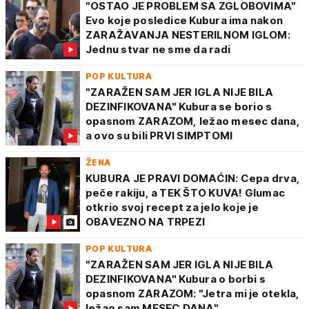
"OSTAO JE PROBLEM SA ZGLOBOVIMA"
Evo koje posledice Kubura ima nakon
ZARAŽAVANJA NESTERILNOM IGLOM:
Jednu stvar ne sme da radi
POP KULTURA
"ZARAŽEN SAM JER IGLA NIJE BILA
DEZINFIKOVANA" Kubura se borio s
opasnom ZARAZOM, ležao mesec dana,
a ovo su bili PRVI SIMPTOMI
ŽENA
KUBURA JE PRAVI DOMAĆIN: Cepa drva,
peče rakiju, a TEK ŠTO KUVA! Glumac
otkrio svoj recept za jelo koje je
OBAVEZNO NA TRPEZI
POP KULTURA
"ZARAŽEN SAM JER IGLA NIJE BILA
DEZINFIKOVANA" Kubura o borbi s
opasnom ZARAZOM: "Jetra mi je otekla,
ležao sam MESEC DANA"