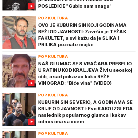
POSLEDICE "Gubio sam snagu"
POP KULTURA
OVO JE KUBURIN SIN KOJI GODINAMA
BEŽI OD JAVNOSTI: Završio je TEŽAK
FAKULTET, a svi kažu da je SLIKA I
PRILIKA poznate majke
POP KULTURA
NAŠ GLUMAC SE S VRAČARA PRESELIO
U RATINU KOD KRALJEVA Živi u seoskoj
idili, a sad pokazao kako REŽE
VINOGRAD: "Biće vina" (VIDEO)
POP KULTURA
KUBURIN SIN SE VERIO, A GODINAMA SE
KRIJE OD JAVNOSTI: Evo KAKO IZGLEDA
naslednik popularnog glumca i kakav
odnos ima sa ocem
POP KULTURA