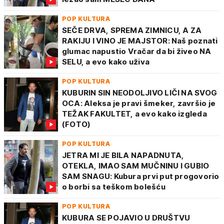
POP KULTURA
SEČE DRVA, SPREMA ZIMNICU, A ZA
RAKIJU I VINO JE MAJSTOR: Naš poznati
glumac napustio Vračar da bi živeo NA
SELU, a evo kako uživa
POP KULTURA
KUBURIN SIN NEODOLJIVO LIČI NA SVOG
OCA: Aleksa je pravi šmeker, završio je
TEŽAK FAKULTET, a evo kako izgleda
(FOTO)
POP KULTURA
JETRA MI JE BILA NAPADNUTA,
OTEKLA, IMAO SAM MUČNINU I GUBIO
SAM SNAGU: Kubura prvi put progovorio
o borbi sa teškom bolešću
POP KULTURA
KUBURA SE POJAVIO U DRUŠTVU