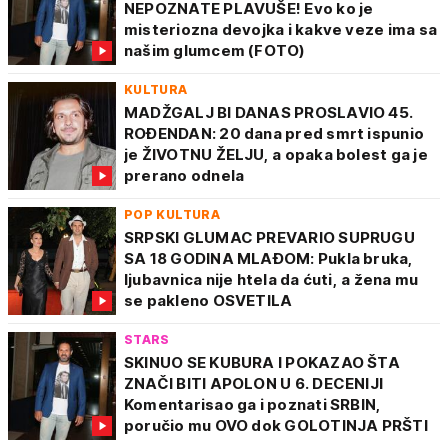
NEPOZNATE PLAVUŠE! Evo ko je
misteriozna devojka i kakve veze ima sa
našim glumcem (FOTO)
KULTURA
MADŽGALJ BI DANAS PROSLAVIO 45.
ROĐENDAN: 20 dana pred smrt ispunio
je ŽIVOTNU ŽELJU, a opaka bolest ga je
prerano odnela
POP KULTURA
SRPSKI GLUMAC PREVARIO SUPRUGU
SA 18 GODINA MLAĐOM: Pukla bruka,
ljubavnica nije htela da ćuti, a žena mu
se pakleno OSVETILA
STARS
SKINUO SE KUBURA I POKAZAO ŠTA
ZNAČI BITI APOLON U 6. DECENIJI
Komentarisao ga i poznati SRBIN,
poručio mu OVO dok GOLOTINJA PRŠTI