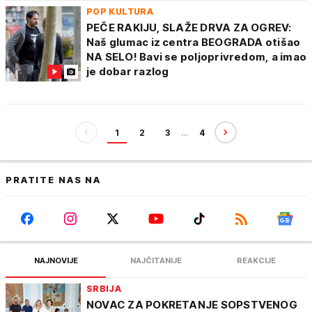
POP KULTURA
PEČE RAKIJU, SLAŽE DRVA ZA OGREV:
Naš glumac iz centra BEOGRADA otišao
NA SELO! Bavi se poljoprivredom, a imao
je dobar razlog
1
2
3
…
4
PRATITE NAS NA
NAJNOVIJE
NAJČITANIJE
REAKCIJE
SRBIJA
NOVAC ZA POKRETANJE SOPSTVENOG