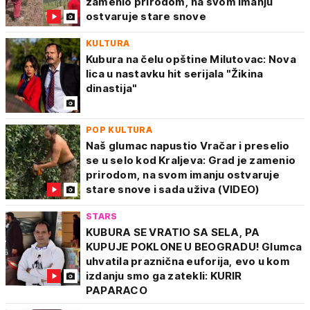
zamenio prirodom, na svom imanju
ostvaruje stare snove
KULTURA
Kubura na čelu opštine Milutovac: Nova
lica u nastavku hit serijala "Žikina
dinastija"
POP KULTURA
Naš glumac napustio Vračar i preselio
se u selo kod Kraljeva: Grad je zamenio
prirodom, na svom imanju ostvaruje
stare snove i sada uživa (VIDEO)
STARS
KUBURA SE VRATIO SA SELA, PA
KUPUJE POKLONE U BEOGRADU! Glumca
uhvatila praznična euforija, evo u kom
izdanju smo ga zatekli: KURIR
PAPARACO