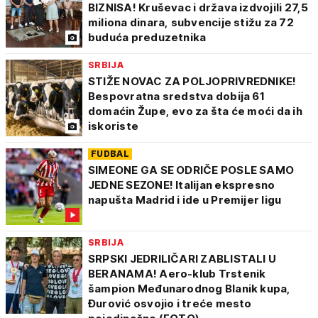
BIZNISA! Kruševac i država izdvojili 27,5
miliona dinara, subvencije stižu za 72
buduća preduzetnika
SRBIJA
STIŽE NOVAC ZA POLJOPRIVREDNIKE!
Bespovratna sredstva dobija 61
domaćin Župe, evo za šta će moći da ih
iskoriste
FUDBAL
SIMEONE GA SE ODRIČE POSLE SAMO
JEDNE SEZONE! Italijan ekspresno
napušta Madrid i ide u Premijer ligu
SRBIJA
SRPSKI JEDRILIČARI ZABLISTALI U
BERANAMA! Aero-klub Trstenik
šampion Međunarodnog Blanik kupa,
Đurović osvojio i treće mesto