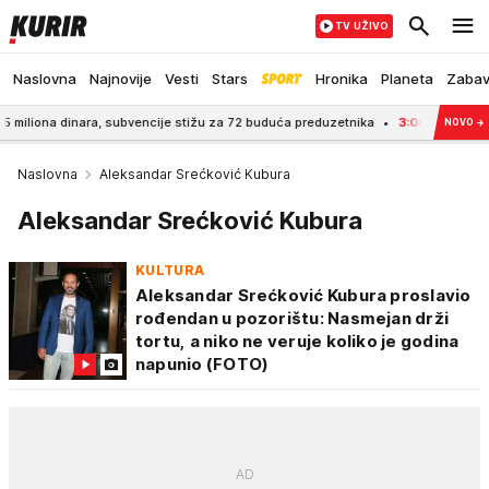
TV UŽIVO
Naslovna
Najnovije
Vesti
Stars
Hronika
Planeta
Zaba
inara, subvencije stižu za 72 buduća preduzetnika
3:00
STIŽE NOVAC ZA PO
NOVO
→
Naslovna
Aleksandar Srećković Kubura
Aleksandar Srećković Kubura
KULTURA
Aleksandar Srećković Kubura proslavio
rođendan u pozorištu: Nasmejan drži
tortu, a niko ne veruje koliko je godina
napunio (FOTO)