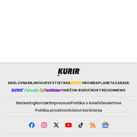
Kurir
NASLOVNA
NAJNOVIJE
VESTI
STARS
HRONIKA
PLANETA
ZABAVA
ODRŽIVA BUDUĆNOST
REGION
NEWS
Marketing
Kontakt
Impressum
Politika o kolačićima
Arhiva
Politika privatnosti
Uslovi korišćenja