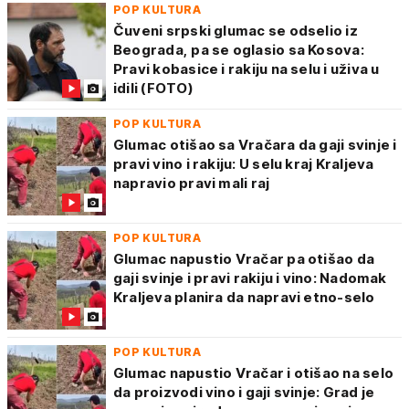
POP KULTURA
Čuveni srpski glumac se odselio iz
Beograda, pa se oglasio sa Kosova:
Pravi kobasice i rakiju na selu i uživa u
idili (FOTO)
POP KULTURA
Glumac otišao sa Vračara da gaji svinje i
pravi vino i rakiju: U selu kraj Kraljeva
napravio pravi mali raj
POP KULTURA
Glumac napustio Vračar pa otišao da
gaji svinje i pravi rakiju i vino: Nadomak
Kraljeva planira da napravi etno-selo
POP KULTURA
Glumac napustio Vračar i otišao na selo
da proizvodi vino i gaji svinje: Grad je