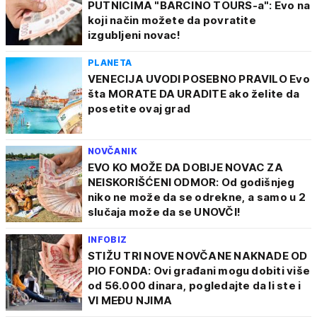
PUTNICIMA "BARCINO TOURS-a": Evo na
koji način možete da povratite
izgubljeni novac!
PLANETA
VENECIJA UVODI POSEBNO PRAVILO Evo
šta MORATE DA URADITE ako želite da
posetite ovaj grad
NOVČANIK
EVO KO MOŽE DA DOBIJE NOVAC ZA
NEISKORIŠĆENI ODMOR: Od godišnjeg
niko ne može da se odrekne, a samo u 2
slučaja može da se UNOVČI!
INFOBIZ
STIŽU TRI NOVE NOVČANE NAKNADE OD
PIO FONDA: Ovi građani mogu dobiti više
od 56.000 dinara, pogledajte da li ste i
VI MEĐU NJIMA