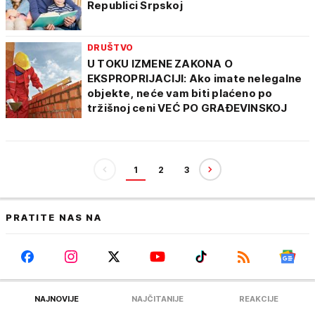
Republici Srpskoj
DRUŠTVO
U TOKU IZMENE ZAKONA O
EKSPROPRIJACIJI: Ako imate nelegalne
objekte, neće vam biti plaćeno po
tržišnoj ceni VEĆ PO GRAĐEVINSKOJ
1
2
3
PRATITE NAS NA
NAJNOVIJE
NAJČITANIJE
REAKCIJE