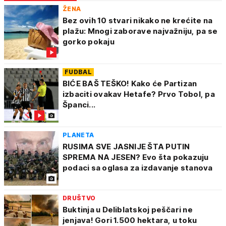
ŽENA
Bez ovih 10 stvari nikako ne krećite na
plažu: Mnogi zaborave najvažniju, pa se
gorko pokaju
FUDBAL
BIĆE BAŠ TEŠKO! Kako će Partizan
izbaciti ovakav Hetafe? Prvo Tobol, pa
Španci...
PLANETA
RUSIMA SVE JASNIJE ŠTA PUTIN
SPREMA NA JESEN? Evo šta pokazuju
podaci sa oglasa za izdavanje stanova
DRUŠTVO
Buktinja u Deliblatskoj peščari ne
jenjava! Gori 1.500 hektara, u toku