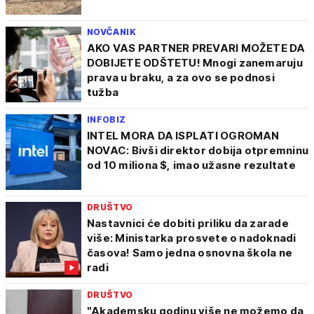
NOVČANIK
AKO VAS PARTNER PREVARI MOŽETE DA
DOBIJETE ODŠTETU! Mnogi zanemaruju
prava u braku, a za ovo se podnosi
tužba
INFOBIZ
INTEL MORA DA ISPLATI OGROMAN
NOVAC: Bivši direktor dobija otpremninu
od 10 miliona $, imao užasne rezultate
DRUŠTVO
Nastavnici će dobiti priliku da zarade
više: Ministarka prosvete o nadoknadi
časova! Samo jedna osnovna škola ne
radi
DRUŠTVO
"Akademsku godinu više ne možemo da