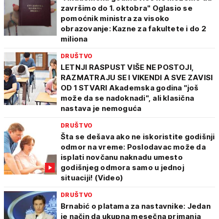
završimo do 1. oktobra" Oglasio se
pomoćnik ministra za visoko
obrazovanje: Kazne za fakultete i do 2
miliona
DRUŠTVO
LETNJI RASPUST VIŠE NE POSTOJI,
RAZMATRAJU SE I VIKENDI A SVE ZAVISI
OD 1 STVARI Akademska godina "još
može da se nadoknadi", ali klasična
nastava je nemoguća
DRUŠTVO
Šta se dešava ako ne iskoristite godišnji
odmor na vreme: Poslodavac može da
isplati novčanu naknadu umesto
godišnjeg odmora samo u jednoj
situaciji! (Video)
DRUŠTVO
Brnabić o platama za nastavnike: Jedan
je način da ukupna mesečna primanja