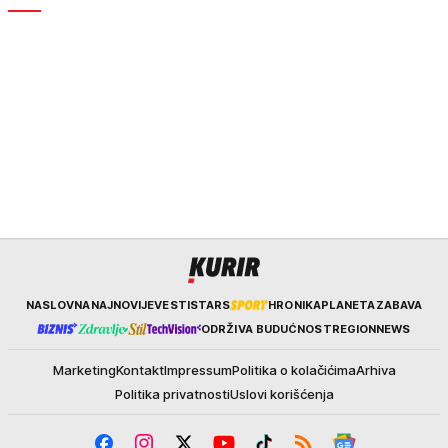
Kurir
NASLOVNA
NAJNOVIJE
VESTI
STARS
HRONIKA
PLANETA
ZABAVA
ODRŽIVA BUDUĆNOST
REGION
NEWS
Marketing
Kontakt
Impressum
Politika o kolačićima
Arhiva
Politika privatnosti
Uslovi korišćenja