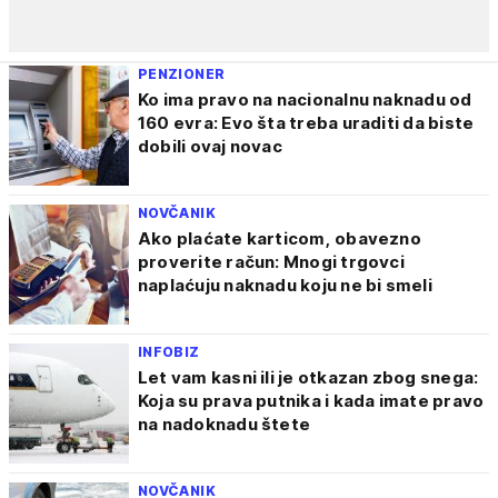
PENZIONER
Ko ima pravo na nacionalnu naknadu od
160 evra: Evo šta treba uraditi da biste
dobili ovaj novac
NOVČANIK
Ako plaćate karticom, obavezno
proverite račun: Mnogi trgovci
naplaćuju naknadu koju ne bi smeli
INFOBIZ
Let vam kasni ili je otkazan zbog snega:
Koja su prava putnika i kada imate pravo
na nadoknadu štete
NOVČANIK