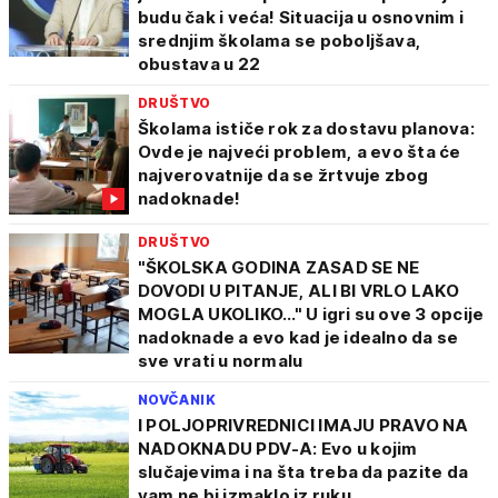
budu čak i veća! Situacija u osnovnim i
srednjim školama se poboljšava,
obustava u 22
DRUŠTVO
Školama ističe rok za dostavu planova:
Ovde je najveći problem, a evo šta će
najverovatnije da se žrtvuje zbog
nadoknade!
DRUŠTVO
"ŠKOLSKA GODINA ZASAD SE NE
DOVODI U PITANJE, ALI BI VRLO LAKO
MOGLA UKOLIKO..." U igri su ove 3 opcije
nadoknade a evo kad je idealno da se
sve vrati u normalu
NOVČANIK
I POLJOPRIVREDNICI IMAJU PRAVO NA
NADOKNADU PDV-A: Evo u kojim
slučajevima i na šta treba da pazite da
vam ne bi izmaklo iz ruku