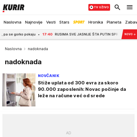
TV UŽIVO
Naslovna
Najnovije
Vesti
Stars
Hronika
Planeta
Zaba
 gorko pokaju
17:40
RUSIMA SVE JASNIJE ŠTA PUTIN SPREMA NA JESEN? Evo š
NOVO
→
Naslovna
nadoknada
nadoknada
NOVČANIK
Stiže uplata od 300 evra za skoro
90.000 zaposlenih: Novac počinje da
leže na račune već od srede