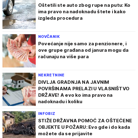
Oštetili ste auto zbog rupe na putu: Ko
ima pravo na nadoknadu štete i kako
izgleda procedura
NOVČANIK
Povećanje nije samo za penzionere, i
ove grupe građana od janura mogu da
računaju na više para
NEKRETNINE
DIVLJA GRADNJA NA JAVNIM
POVRŠINAMA PRELAZI U VLASNIŠTVO
DRŽAVE! A evo ko ima pravo na
nadoknadu i koliku
INFOBIZ
STIŽE DRŽAVNA POMOĆ ZA OŠTEĆENE
OBJEKTE U POŽARU: Evo gde i do kada
možete da se prijavite