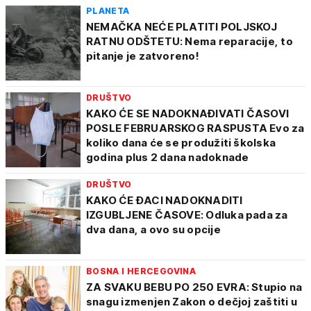
PLANETA
NEMAČKA NEĆE PLATITI POLJSKOJ
RATNU ODŠTETU: Nema reparacije, to
pitanje je zatvoreno!
DRUŠTVO
KAKO ĆE SE NADOKNAĐIVATI ČASOVI
POSLE FEBRUARSKOG RASPUSTA Evo za
koliko dana će se produžiti školska
godina plus 2 dana nadoknade
DRUŠTVO
KAKO ĆE ĐACI NADOKNADITI
IZGUBLJENE ČASOVE: Odluka pada za
dva dana, a ovo su opcije
BOSNA I HERCEGOVINA
ZA SVAKU BEBU PO 250 EVRA: Stupio na
snagu izmenjen Zakon o dečjoj zaštiti u