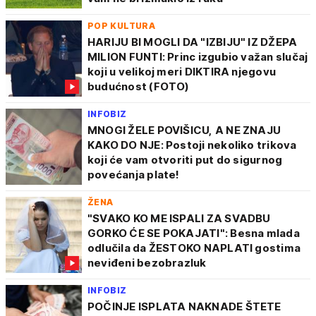
POP KULTURA
HARIJU BI MOGLI DA "IZBIJU" IZ DŽEPA
MILION FUNTI: Princ izgubio važan slučaj
koji u velikoj meri DIKTIRA njegovu
budućnost (FOTO)
INFOBIZ
MNOGI ŽELE POVIŠICU, A NE ZNAJU
KAKO DO NJE: Postoji nekoliko trikova
koji će vam otvoriti put do sigurnog
povećanja plate!
ŽENA
"SVAKO KO ME ISPALI ZA SVADBU
GORKO ĆE SE POKAJATI": Besna mlada
odlučila da ŽESTOKO NAPLATI gostima
neviđeni bezobrazluk
INFOBIZ
POČINJE ISPLATA NAKNADE ŠTETE