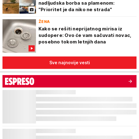
nadljudska borba sa plamenom:
"Prioritet je da niko ne strada"
ŽENA
Kako se rešiti neprijatnog mirisa iz
sudopere: Ovo će vam sačuvati novac,
posebno tokom letnjih dana
Sve najnovije vesti