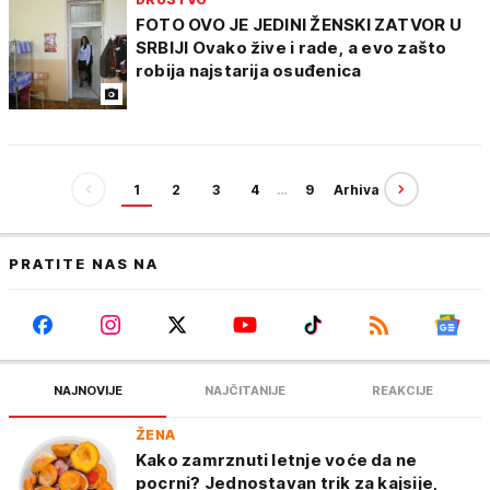
FOTO OVO JE JEDINI ŽENSKI ZATVOR U
SRBIJI Ovako žive i rade, a evo zašto
robija najstarija osuđenica
1
2
3
4
…
9
Arhiva
PRATITE NAS NA
NAJNOVIJE
NAJČITANIJE
REAKCIJE
ŽENA
Kako zamrznuti letnje voće da ne
pocrni? Jednostavan trik za kajsije,