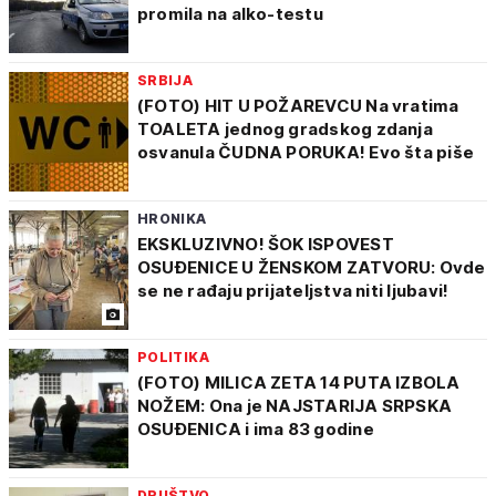
promila na alko-testu
SRBIJA
(FOTO) HIT U POŽAREVCU Na vratima
TOALETA jednog gradskog zdanja
osvanula ČUDNA PORUKA! Evo šta piše
HRONIKA
EKSKLUZIVNO! ŠOK ISPOVEST
OSUĐENICE U ŽENSKOM ZATVORU: Ovde
se ne rađaju prijateljstva niti ljubavi!
POLITIKA
(FOTO) MILICA ZETA 14 PUTA IZBOLA
NOŽEM: Ona je NAJSTARIJA SRPSKA
OSUĐENICA i ima 83 godine
DRUŠTVO