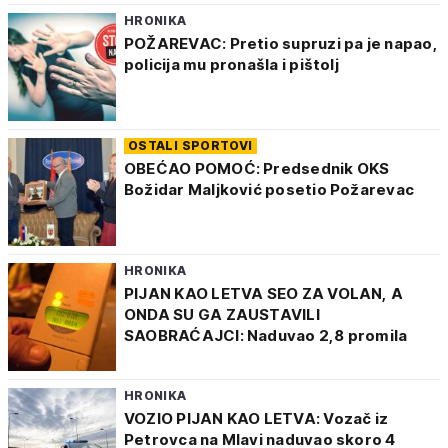
HRONIKA
POŽAREVAC: Pretio supruzi pa je napao,
policija mu pronašla i pištolj
OSTALI SPORTOVI
OBEĆAO POMOĆ: Predsednik OKS
Božidar Maljković posetio Požarevac
HRONIKA
PIJAN KAO LETVA SEO ZA VOLAN, A
ONDA SU GA ZAUSTAVILI
SAOBRAĆAJCI: Naduvao 2,8 promila
HRONIKA
VOZIO PIJAN KAO LETVA: Vozač iz
Petrovca na Mlavi naduvao skoro 4