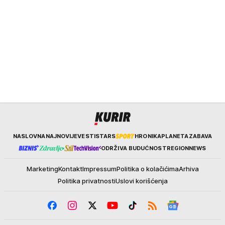
Kurir
NASLOVNA
NAJNOVIJE
VESTI
STARS
HRONIKA
PLANETA
ZABAVA
ODRŽIVA BUDUĆNOST
REGION
NEWS
Marketing
Kontakt
Impressum
Politika o kolačićima
Arhiva
Politika privatnosti
Uslovi korišćenja