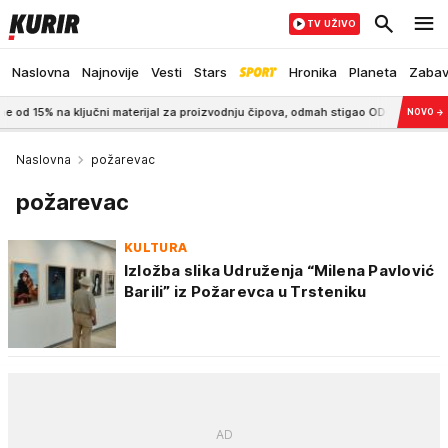
TV UŽIVO
Naslovna
Najnovije
Vesti
Stars
Hronika
Planeta
Zaba
ključni materijal za proizvodnju čipova, odmah stigao ODGOVOR
8:20
SVI 
NOVO
→
Naslovna
požarevac
požarevac
KULTURA
Izložba slika Udruženja “Milena Pavlović
Barili” iz Požarevca u Trsteniku