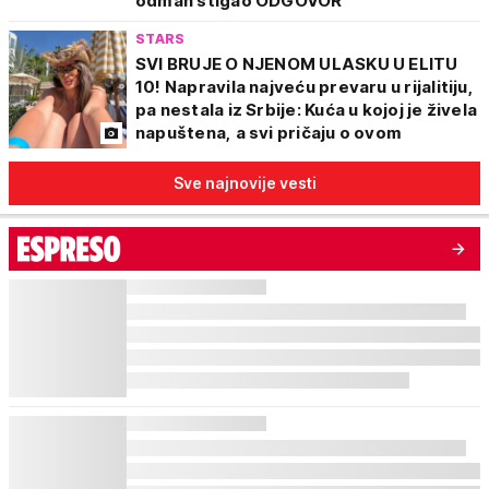
odmah stigao ODGOVOR
STARS
SVI BRUJE O NJENOM ULASKU U ELITU
10! Napravila najveću prevaru u rijalitiju,
pa nestala iz Srbije: Kuća u kojoj je živela
napuštena, a svi pričaju o ovom
Sve najnovije vesti