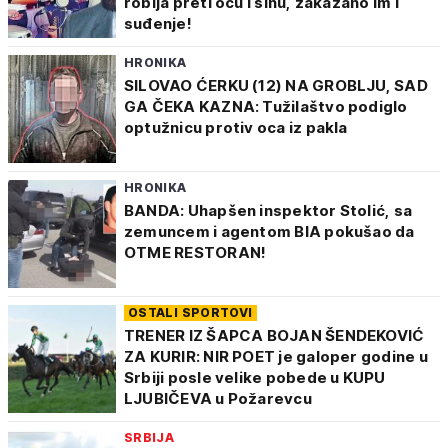
robija preti ocu i sinu, zakazano im i
suđenje!
HRONIKA
SILOVAO ĆERKU (12) NA GROBLJU, SAD
GA ČEKA KAZNA: Tužilaštvo podiglo
optužnicu protiv oca iz pakla
HRONIKA
BANDA: Uhapšen inspektor Stolić, sa
zemuncem i agentom BIA pokušao da
OTME RESTORAN!
OSTALI SPORTOVI
TRENER IZ ŠAPCA BOJAN ŠENDEKOVIĆ
ZA KURIR: NIR POET je galoper godine u
Srbiji posle velike pobede u KUPU
LJUBIČEVA u Požarevcu
SRBIJA