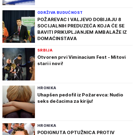
ODRŽIVA BUDUĆNOST
POŽAREVAC I VALJEVO DOBIJAJU 8
SOCIJALNIH PREDUZEĆA KOJA ĆE SE
BAVITI PRIKUPLJANJEM AMBALAŽE IZ
DOMAĆINSTAVA
SRBIJA
Otvoren prvi Viminacium Fest - Mitovi
stari i novi!
HRONIKA
Uhapšen pedofil iz Požarevca: Nudio
seks dečacima za kiriju!
HRONIKA
PODIGNUTA OPTUŽNICA PROTIV