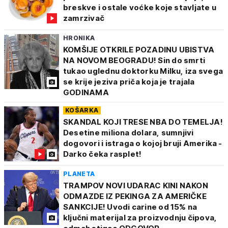
breskve i ostale voćke koje stavljate u
zamrzivač
HRONIKA
KOMŠIJE OTKRILE POZADINU UBISTVA
NA NOVOM BEOGRADU! Sin do smrti
tukao uglednu doktorku Milku, iza svega
se krije jeziva priča koja je trajala
GODINAMA
KOŠARKA
SKANDAL KOJI TRESE NBA DO TEMELJA!
Desetine miliona dolara, sumnjivi
dogovori i istraga o kojoj bruji Amerika -
Darko čeka rasplet!
PLANETA
TRAMPOV NOVI UDARAC KINI NAKON
ODMAZDE IZ PEKINGA ZA AMERIČKE
SANKCIJE! Uvodi carine od 15% na
ključni materijal za proizvodnju čipova,