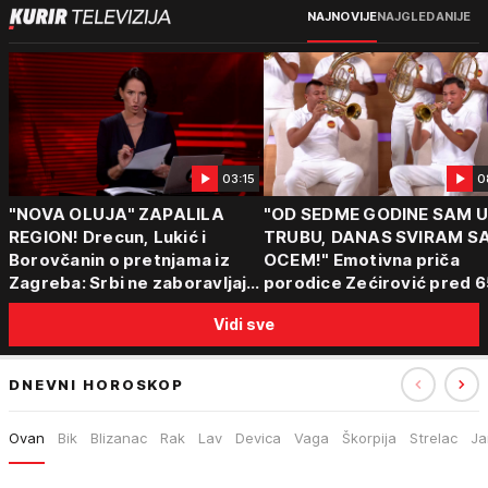
NAJNOVIJE
NAJGLEDANIJE
03:15
0
"NOVA OLUJA" ZAPALILA
"OD SEDME GODINE SAM 
REGION! Drecun, Lukić i
TRUBU, DANAS SVIRAM S
Borovčanin o pretnjama iz
OCEM!" Emotivna priča
Zagreba: Srbi ne zaboravljaju
porodice Zećirović pred 6
progon
Sabor trubača u Guči
Vidi sve
DNEVNI HOROSKOP
Ovan
Bik
Blizanac
Rak
Lav
Devica
Vaga
Škorpija
Strelac
Ja