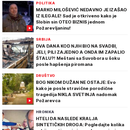
POLITIKA
MARKO MILOŠEVIĆ NEDAVNO JE IZAŠAO
IZ ILEGALE! Sad je otkriveno kako je
Slobin sin OTEO BIZNIS jednom
Požarevljaninu!
SRBIJA
DVA DANA KOD NJIH BIO NA SVADBI,
JELI, PILI ZAJEDNO A ONDA IM ZAPALIO
ŠTALU?! Meštani sa Suvobora u šoku
posle hapšenja piromana
DRUŠTVO
BOG NIKOM DUŽAN NE OSTAJE: Evo
kako je posle stravične porodične
tragedija NIKLA SVETINJA nadomak
Požarevca
HRONIKA
HTELI DA NASLEDE KRALJA
SINTETIČKIH DROGA: Pogledajte kolika