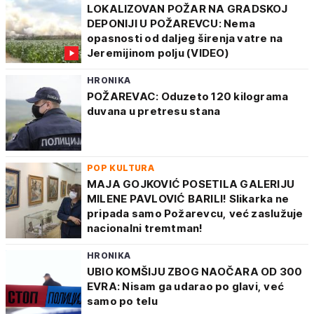
LOKALIZOVAN POŽAR NA GRADSKOJ
DEPONIJI U POŽAREVCU: Nema
opasnosti od daljeg širenja vatre na
Jeremijinom polju (VIDEO)
HRONIKA
POŽAREVAC: Oduzeto 120 kilograma
duvana u pretresu stana
POP KULTURA
MAJA GOJKOVIĆ POSETILA GALERIJU
MILENE PAVLOVIĆ BARILI! Slikarka ne
pripada samo Požarevcu, već zaslužuje
nacionalni tremtman!
HRONIKA
UBIO KOMŠIJU ZBOG NAOČARA OD 300
EVRA: Nisam ga udarao po glavi, već
samo po telu