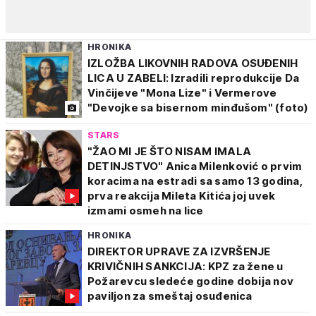
HRONIKA
IZLOŽBA LIKOVNIH RADOVA OSUĐENIH
LICA U ZABELI: Izradili reprodukcije Da
Vinčijeve "Mona Lize" i Vermerove
"Devojke sa bisernom minđušom" (foto)
STARS
"ŽAO MI JE ŠTO NISAM IMALA
DETINJSTVO" Anica Milenković o prvim
koracima na estradi sa samo 13 godina,
prva reakcija Mileta Kitića joj uvek
izmami osmeh na lice
HRONIKA
DIREKTOR UPRAVE ZA IZVRŠENJE
KRIVIČNIH SANKCIJA: KPZ za žene u
Požarevcu sledeće godine dobija nov
paviljon za smeštaj osuđenica