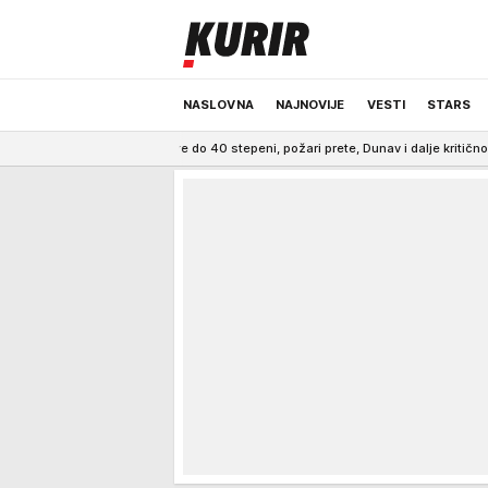
NASLOVNA
NAJNOVIJE
VESTI
STARS
ure do 40 stepeni, požari prete, Dunav i dalje kritično nizak
14:49
Šta se za
ODRŽIVA BUDUĆNOST
REGION
NEWS