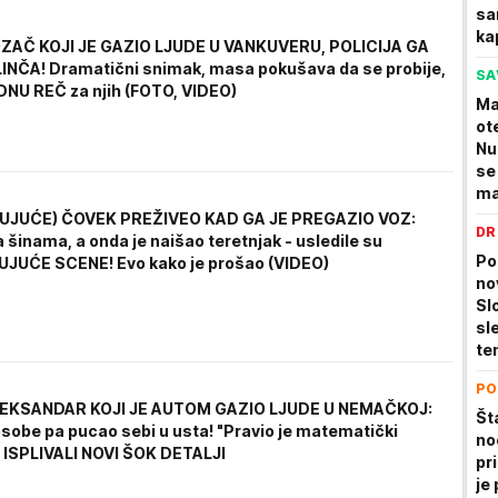
sa
ka
OZAČ KOJI JE GAZIO LJUDE U VANKUVERU, POLICIJA GA
LINČA! Dramatični snimak, masa pokušava da se probije,
SA
DNU REČ za njih (FOTO, VIDEO)
Ma
ot
Nu
se
ma
UJUĆE) ČOVEK PREŽIVEO KAD GA JE PREGAZIO VOZ:
DR
šinama, a onda je naišao teretnjak - usledile su
Po
UĆE SCENE! Evo kako je prošao (VIDEO)
no
Sl
sl
te
st
PO
Du
LEKSANDAR KOJI JE AUTOM GAZIO LJUDE U NEMAČKOJ:
ni
Št
osobe pa pucao sebi u usta! "Pravio je matematički
no
 ISPLIVALI NOVI ŠOK DETALJI
pr
je