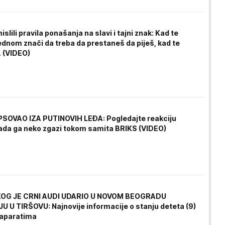
islili pravila ponašanja na slavi i tajni znak: Kad te
dnom znači da treba da prestaneš da piješ, kad te
. (VIDEO)
OVAO IZA PUTINOVIH LEĐA: Pogledajte reakciju
ada ga neko zgazi tokom samita BRIKS (VIDEO)
OG JE CRNI AUDI UDARIO U NOVOM BEOGRADU
 U TIRŠOVU: Najnovije informacije o stanju deteta (9)
a aparatima