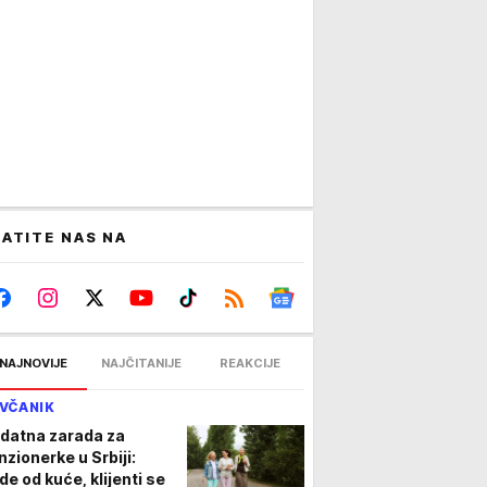
ATITE NAS NA
NAJNOVIJE
NAJČITANIJE
REAKCIJE
VČANIK
datna zarada za
nzionerke u Srbiji:
de od kuće, klijenti se