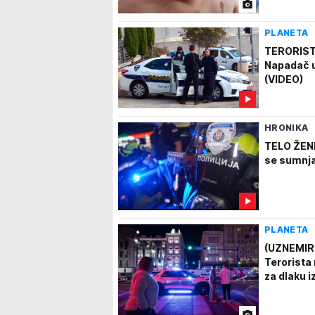
PLANETA
TERORIST
Napadač ul
(VIDEO)
HRONIKA
TELO ŽEN
se sumnj
PLANETA
(UZNEMIR
Terorista 
za dlaku i