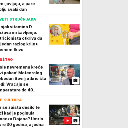
mi javljaju, a pare
plju svaki dan
VETI STRUČNJAKA
njak vitamina D
ežava mršavljenje:
tricionista otkriva da
 jedan razlog krije u
snom tkivu
UŠTVO
sle nevremena kreće
vi pakao! Meteorolog
obodan Sovilj otkrio šta
edi: Vraćaju se
mperature do 40
epeni, požari prete,
P KULTURA
nav i dalje kritično
zak
a se zaista desilo te
ći kad je poginula
inceza Dajana? Umrla
 pre 30 godina, a jedna