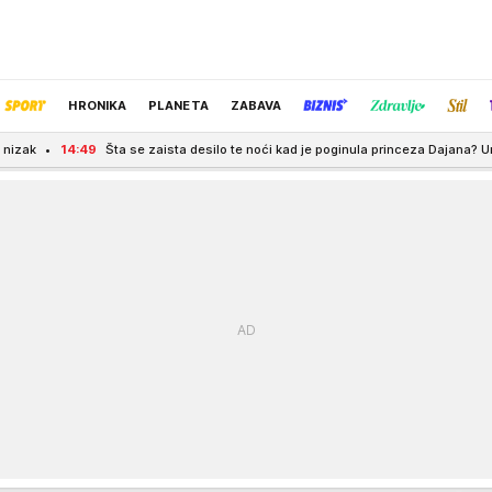
HRONIKA
PLANETA
ZABAVA
ista desilo te noći kad je poginula princeza Dajana? Umrla je pre 30 godina, a jedn
IZBOR UREDNIKA