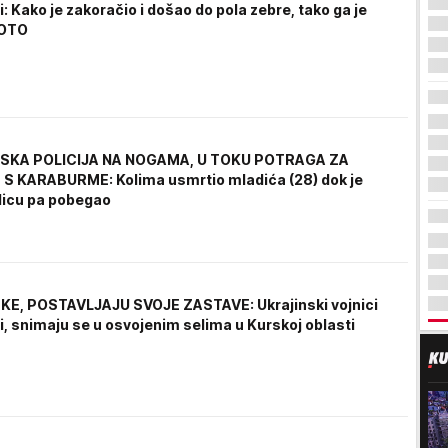
 Kako je zakoračio i došao do pola zebre, tako ga je
FOTO
KA POLICIJA NA NOGAMA, U TOKU POTRAGA ZA
 KARABURME: Kolima usmrtio mladića (28) dok je
ulicu pa pobegao
E, POSTAVLJAJU SVOJE ZASTAVE: Ukrajinski vojnici
, snimaju se u osvojenim selima u Kurskoj oblasti