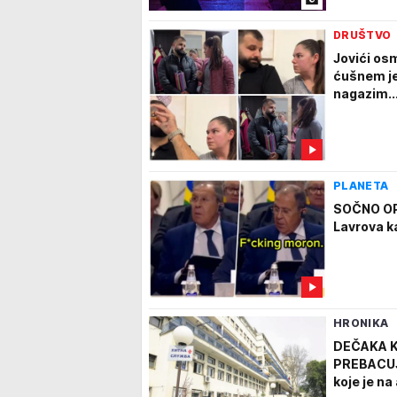
DRUŠTVO
Jovići osm
ćušnem je
nagazim..
PLANETA
SOČNO OPS
Lavrova k
HRONIKA
DEČAKA K
PREBACUJU
koje je n