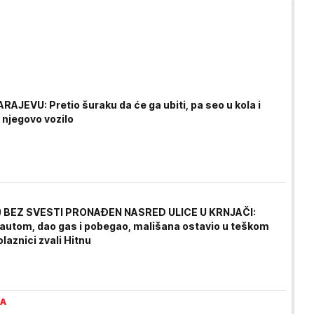
AJEVU: Pretio šuraku da će ga ubiti, pa seo u kola i
 njegovo vozilo
) BEZ SVESTI PRONAĐEN NASRED ULICE U KRNJAČI:
 autom, dao gas i pobegao, mališana ostavio u teškom
olaznici zvali Hitnu
RA