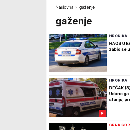
Naslovna
gaženje
gaženje
HRONIKA
HAOS U BAR
zabio se u
HRONIKA
DEČAK (8
Udario ga
stanju, pr
CRNA GO