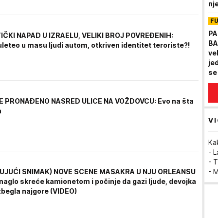
nj
dal
F
PA
IČKI NAPAD U IZRAELU, VELIKI BROJ POVREĐENIH:
BA
eteo u masu ljudi autom, otkriven identitet teroriste?!
ve
je
se
E PRONAĐENO NASRED ULICE NA VOŽDOVCU: Evo na šta
a
VI
Ka
- 
- T
UJUĆI SNIMAK) NOVE SCENE MASAKRA U NJU ORLEANSU
- 
naglo skreće kamionetom i počinje da gazi ljude, devojka
zbegla najgore (VIDEO)