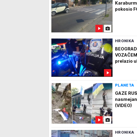
Karaburmi:
pokosio 
HRONIKA
BEOGRADS
VOZAČEM S
prelazio 
PLANETA
GAZE RUSK
nasmejani
(VIDEO)
HRONIKA