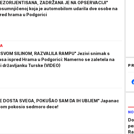
 DEZORIJENTISANA, ZADRŽANA JE NA OPSERVACIJI"
o osumnjičenoj koja je automobilom udarila dve osobe na
pred hrama u Podgorici
RA
SVOM SILINOM, RAZVALILA RAMPU" Jezivi snimak s
sa ispred Hrama u Podgorici: Namerno se zaletela na
 i državljanku Turske (VIDEO)
PR
 JE DOSTA SVEGA, POKUŠAO SAM DA IH UBIJEM" Japanac
lom pokosio sedmoro dece!
NO
Do
pe
Ra