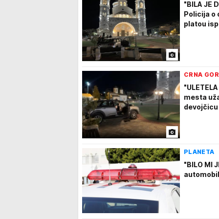
"BILA JE
Policija 
platou is
CRNA GO
"ULETELA 
mesta uža
devojčicu
PLANETA
"BILO MI
automobi