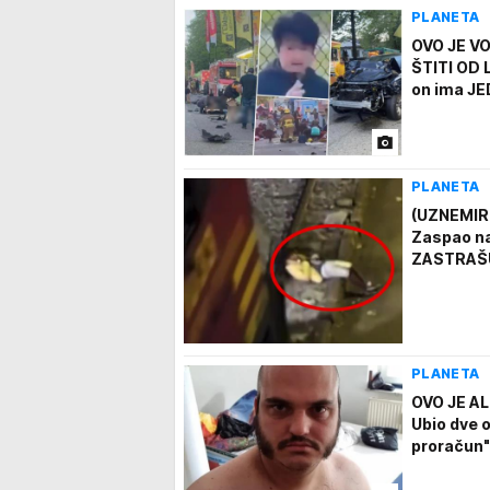
PLANETA
OVO JE V
ŠTITI OD 
on ima JE
PLANETA
(UZNEMIR
Zaspao na 
ZASTRAŠUJ
PLANETA
OVO JE A
Ubio dve 
proračun"