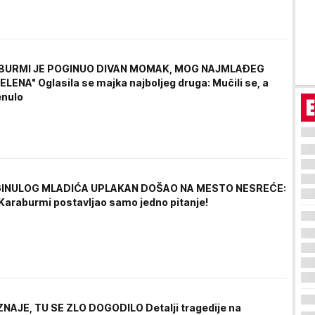
BURMI JE POGINUO DIVAN MOMAK, MOG NAJMLAĐEG
ELENA" Oglasila se majka najboljeg druga: Mučili se, a
enulo
INULOG MLADIĆA UPLAKAN DOŠAO NA MESTO NESREĆE:
Karaburmi postavljao samo jedno pitanje!
NAJE, TU SE ZLO DOGODILO Detalji tragedije na