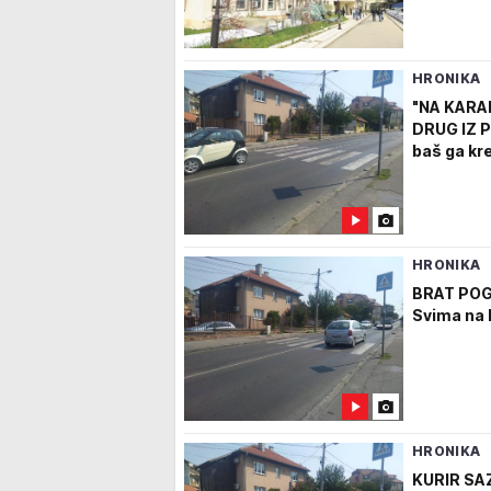
HRONIKA
"NA KARA
DRUG IZ P
baš ga kr
HRONIKA
BRAT POG
Svima na 
HRONIKA
KURIR SAZ