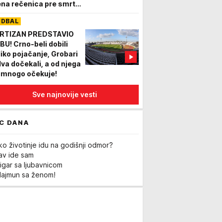
ena rečenica pre smrti i
je ledi krv
UDBAL
RTIZAN PREDSTAVIO
BU! Crno-beli dobili
liko pojačanje, Grobari
dva dočekali, a od njega
 mnogo očekuje!
Sve najnovije vesti
C DANA
ko životinje idu na godišnji odmor?
Lav ide sam
igar sa ljubavnicom
Majmun sa ženom!