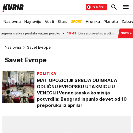
TV UŽIVO
Naslovna
Najnovije
Vesti
Stars
Hronika
Planeta
Zaba
ajka i poslala važnu poruku
16:41
Bivša provalnica otkriva: '"Jedna stvar bi 
NOVO
→
Naslovna
Savet Evrope
Savet Evrope
POLITIKA
MAT OPOZICIJI! SRBIJA ODIGRALA
ODLIČNU EVROPSKU UTAKMICU U
VENECIJI Venecijanska komisija
potvrdila: Beograd ispunio devet od 10
preporuka iz aprila!