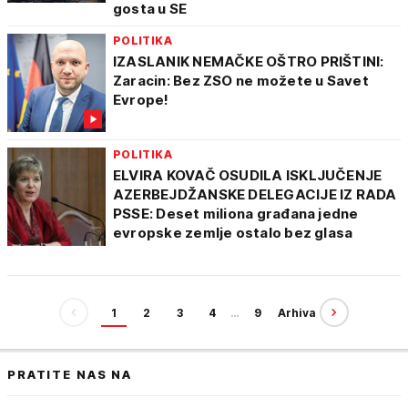
gosta u SE
POLITIKA
IZASLANIK NEMAČKE OŠTRO PRIŠTINI:
Zaracin: Bez ZSO ne možete u Savet
Evrope!
POLITIKA
ELVIRA KOVAČ OSUDILA ISKLJUČENJE
AZERBEJDŽANSKE DELEGACIJE IZ RADA
PSSE: Deset miliona građana jedne
evropske zemlje ostalo bez glasa
1
2
3
4
…
9
Arhiva
PRATITE NAS NA