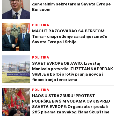
generalnim sekretarom Saveta Evrope
Berseom
POLITIKA
MACUT RAZGOVARAO SA BERSEOM:
Tema - unapređenje saradnje između
Saveta Evrope i Srbije
POLITIKA
SAVET EVROPE OBJAVIO: Izveštaj
Manivala potvrdio IZUZETAN NAPREDAK
SRBIJE u borbi protiv pranja novca i
finansiranja terorizma
POLITIKA
HAOS U STRAZBURU! PROTEST
PODRŠKE BIVŠIM VOĐAMA OVK ISPRED
SAVETA EVROPE: Organizatori poslali
285 pisama za svakog člana Skupštine