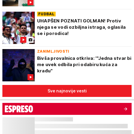
FUDBAL
UHAPŠEN POZNATI GOLMAN! Protiv
njega se vodi ozbiljna istraga, oglasila
se i porodica!
ZANIMLJIVOSTI
Bivša provalnica otkriva: '"Jedna stvar bi
me uvek odbila pri odabiru kuća za
krađu"
Sve najnovije vesti