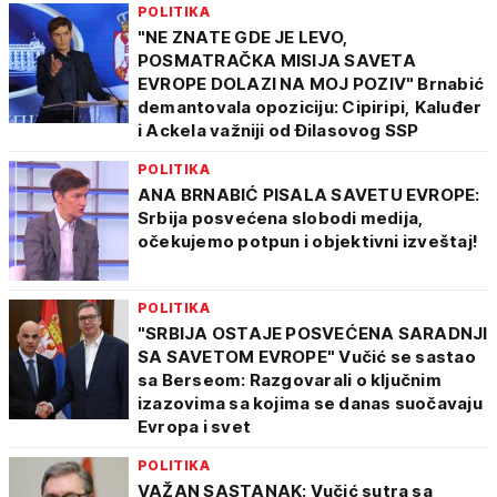
POLITIKA
"NE ZNATE GDE JE LEVO,
POSMATRAČKA MISIJA SAVETA
EVROPE DOLAZI NA MOJ POZIV" Brnabić
demantovala opoziciju: Cipiripi, Kaluđer
i Ackela važniji od Đilasovog SSP
POLITIKA
ANA BRNABIĆ PISALA SAVETU EVROPE:
Srbija posvećena slobodi medija,
očekujemo potpun i objektivni izveštaj!
POLITIKA
"SRBIJA OSTAJE POSVEĆENA SARADNJI
SA SAVETOM EVROPE" Vučić se sastao
sa Berseom: Razgovarali o ključnim
izazovima sa kojima se danas suočavaju
Evropa i svet
POLITIKA
VAŽAN SASTANAK: Vučić sutra sa