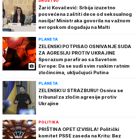
DRUŠTVO
Žarić Kovačević: Srbija izuzetno
posvećena zaštiti dece od seksualnog
nasilja! Ministraka govorila na važnom
evropskom događaju na Malti
PLANETA
ZELENSKI POTPISAO OSNIVANJE SUDA
ZA AGRESIJU PROTIV UKRAJINE
Sporazum parafirao sa Savetom
Evrope: Da se sudi svim ruskim ratnim
zločincima, uključujući Putina
PLANETA
ZELENSKI U STRAZBURU! Osniva se
tribunal za zločin agresije protiv
Ukrajine
POLITIKA
PRIŠTINA OPET IZVISILA! Politički
komitet PSSE zaseda na Kritu: Bez