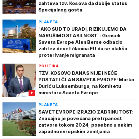
zahteva tzv. Kosova da dobije status
Specijalnog gosta
PLANETA
"AKO SUD TO URADI, RIZIKUJEMO DA
NARUŠIMO STABILNOST": Gensek
Saveta Evrope Alen Berse odbacio
zahtev devet članica EU da se olakša
proterivanje migranata
POLITIKA
TZV. KOSOVO DANAS NIJE I NEĆE
POSTATI ČLAN SAVETA EVROPE! Marko
Đurić u Luksemburgu, na Komitetu
ministara Saveta Evrope
PLANETA
SAVET EVROPE IZRAZIO ZABRINUTOST:
Značajno je povećana pretrpanost
zatvora tokom 2024, posebno u nekim
zapadnoevropskim zemljama