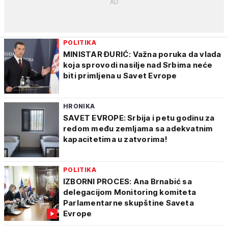
POLITIKA
MINISTAR ĐURIĆ: Važna poruka da vlada
koja sprovodi nasilje nad Srbima neće
biti primljena u Savet Evrope
HRONIKA
SAVET EVROPE: Srbija i petu godinu za
redom među zemljama sa adekvatnim
kapacitetima u zatvorima!
POLITIKA
IZBORNI PROCES: Ana Brnabić sa
delegacijom Monitoring komiteta
Parlamentarne skupštine Saveta
Evrope