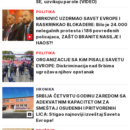
SE, uzvikuju parole (VIDEO)
POLITIKA
MIRKOVIĆ UZDRMAO SAVET EVROPE I
RASKRINKAO BLOKADERE: Bilo je 24.000
nelegalnih protesta i 186 povređenih
policajaca, ZAŠTO BRANITE NASILJE I
HAOS?!
POLITIKA
ORGANIZACIJE SA KiM PISALE SAVETU
EVROPE: Diskriminacija nad Srbima
ugrožava njihov opstanak
HRONIKA
SRBIJA ČETVRTU GODINU ZAREDOM SA
ADEKVATNIM KAPACITETOM ZA
SMEŠTAJ OSUĐENIH I PRITVORENIH
LICA: Stigao najnoviji izveštaj Saveta
Evrope!