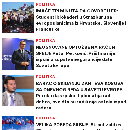
POLITIKA
IMAĆE TRI MINUTA DA GOVORE U EP:
Studenti blokaderi u Strazburu sa
evroposlanicima iz Hrvatske, Slovenije i
Francuske
POLITIKA
NEOSNOVANE OPTUŽBE NA RAČUN
SRBIJE Petar Petković: Priština nije
ispunila sopstvene garancije date
Savetu Evrope
POLITIKA
BARAC O SKIDANJU ZAHTEVA KOSOVA
SA DNEVNOG REDA U SAVETU EVROPE:
Poruka da srpska diplomatija radi
dobro, sve što su radili nije ostalo ispod
radara
POLITIKA
VELIKA POBEDA SRBIJE: Skinut zahtev