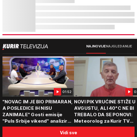
NAJNOVIJE
NAJGLEDANIJE
01:52
0
"NOVAC IM JE BIO PRIMARAN,
NOVI PIK VRUĆINE STIŽE U
A POSLEDICE IH NISU
AVGUSTU, ALI 40°C NE BI
ZANIMALE" Gosti emisije
TREBALO DA SE PONOVI:
"Puls Srbije vikend" analizirali
Meteorolog za Kurir TV
slučajeve koji su potresli
objasnio šta nas čeka: "Š
Vidi sve
Srbiju: Zločin se ne isplati
za ozbiljne padavine su ma