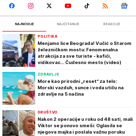
NAJNOVIJE
NAJČITANIJE
REAKCIJE
POLITIKA
Menjamo lice Beograda! Vučić o Starom
železničkom mostu: Fenomenalna
atrakcija za sve turiste - kafići,
vidikovac... Čudesno mesto (video)
ZDRAVLJE
More kao prirodni „reset“ za telo:
Morski vazduh, sunce i voda utiču na
zdravlje na 5 načina
DRUŠTVO
Nakon 2 operacije u roku od 48 sati, mali
Viktor se ponovo smeši: Oglasila se
njegova majka i poslala važnu poruku