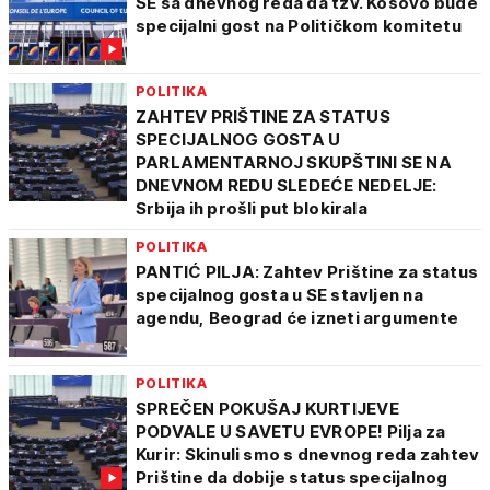
SE sa dnevnog reda da tzv. Kosovo bude
specijalni gost na Političkom komitetu
POLITIKA
ZAHTEV PRIŠTINE ZA STATUS
SPECIJALNOG GOSTA U
PARLAMENTARNOJ SKUPŠTINI SE NA
DNEVNOM REDU SLEDEĆE NEDELJE:
Srbija ih prošli put blokirala
POLITIKA
PANTIĆ PILJA: Zahtev Prištine za status
specijalnog gosta u SE stavljen na
agendu, Beograd će izneti argumente
POLITIKA
SPREČEN POKUŠAJ KURTIJEVE
PODVALE U SAVETU EVROPE! Pilja za
Kurir: Skinuli smo s dnevnog reda zahtev
Prištine da dobije status specijalnog