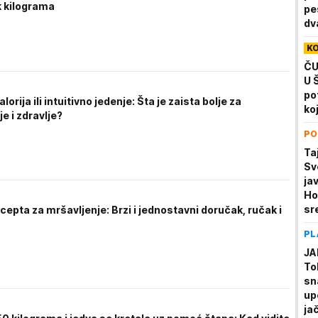
k kilograma
pe
dv
K
ČU
U 
po
lorija ili intuitivno jedenje: Šta je zaista bolje za
ko
e i zdravlje?
PO
Ta
Sv
ja
Ho
sr
ecepta za mršavljenje: Brzi i jednostavni doručak, ručak i
PL
JA
To
sn
up
ja