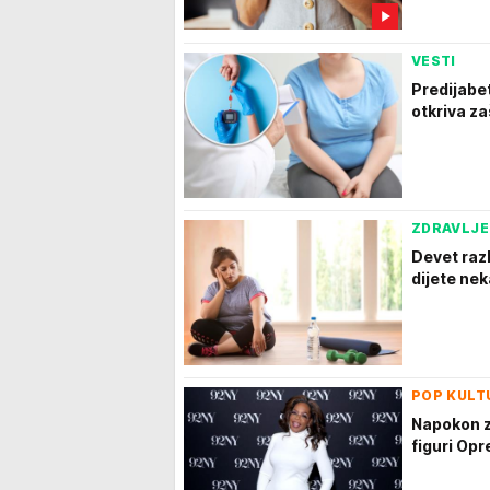
VESTI
Predijabe
otkriva za
ZDRAVLJE
Devet raz
dijete nek
POP KULT
Napokon z
figuri Opre