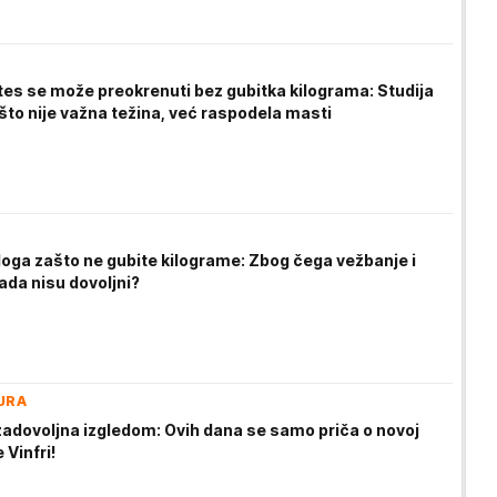
tes se može preokrenuti bez gubitka kilograma: Studija
što nije važna težina, već raspodela masti
loga zašto ne gubite kilograme: Zbog čega vežbanje i
ada nisu dovoljni?
URA
adovoljna izgledom: Ovih dana se samo priča o novoj
 Vinfri!