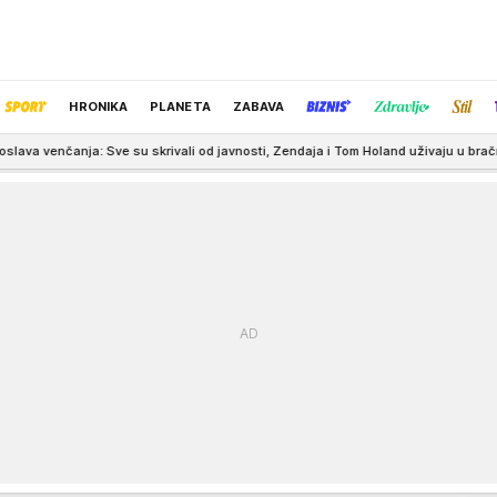
HRONIKA
PLANETA
ZABAVA
ve su skrivali od javnosti, Zendaja i Tom Holand uživaju u bračnoj sreći
18:22
IZBOR UREDNIKA