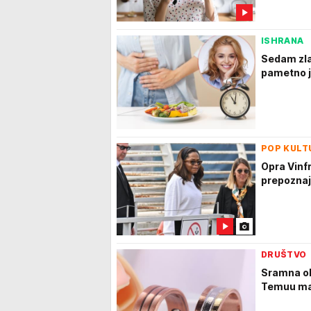
ISHRANA
Sedam zla
pametno je
POP KULT
Opra Vinfr
prepoznaj
DRUŠTVO
Sramna ob
Temuu man