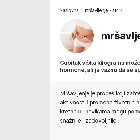
Naslovna
mršavljenje - str. 4
mršavlje
Gubitak viška kilograma može 
hormone, ali je važno da se sp
Mršavljenje je proces koji zaht
aktivnosti i promene životnih n
kretanju i navikama mogu pomoć
snažnije i zadovoljnije.