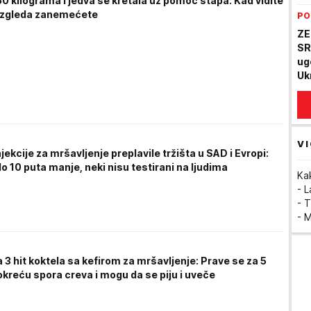
50 kilograma i jedva se kretala uz pomoć štapa: Kad vidite
izgleda zanemećete
PO
ZE
SR
ug
Uk
VI
jekcije za mršavljenje preplavile tržišta u SAD i Evropi:
do 10 puta manje, neki nisu testirani na ljudima
Ka
- 
- T
- 
 3 hit koktela sa kefirom za mršavljenje: Prave se za 5
okreću spora creva i mogu da se piju i uveče