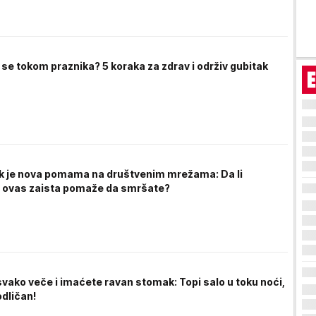
e se tokom praznika? 5 koraka za zdrav i održiv gubitak
 je nova pomama na društvenim mrežama: Da li
i ovas zaista pomaže da smršate?
svako veče i imaćete ravan stomak: Topi salo u toku noći,
odličan!