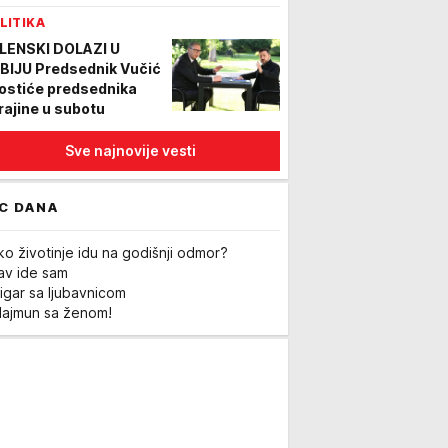
LITIKA
LENSKI DOLAZI U
BIJU Predsednik Vučić
ostiće predsednika
rajine u subotu
Sve najnovije vesti
C DANA
ko životinje idu na godišnji odmor?
Lav ide sam
igar sa ljubavnicom
Majmun sa ženom!