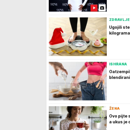
ZDRAVLJE
Ugojili st
kilograma
ISHRANA
Oatzempik
blendiran
ŽENA
Ovo pijte 
a ukus je 