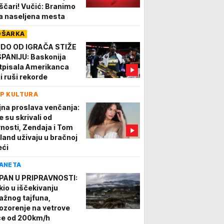
ščari! Vučić: Branimo
a naseljena mesta
OŠARKA
DO OD IGRAČA STIŽE
ŠPANIJU: Baskonija
tpisala Amerikanca
ji ruši rekorde
P KULTURA
jna proslava venčanja:
e su skrivali od
vnosti, Zendaja i Tom
land uživaju u bračnoj
eći
ANETA
PAN U PRIPRAVNOSTI:
kio u iščekivanju
ažnog tajfuna,
ozorenje na vetrove
če od 200km/h