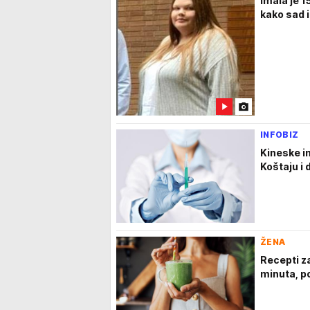
Imala je 1
kako sad 
INFOBIZ
Kineske in
Koštaju i 
ŽENA
Recepti za
minuta, p