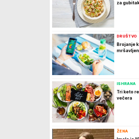
za gubita
DRUŠTVO
Brojanje ka
mršavljenj
ISHRANA
Tri keto r
večera
ŽENA