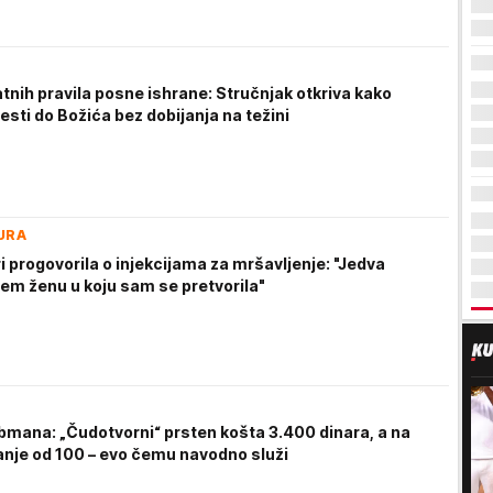
tnih pravila posne ishrane: Stručnjak otkriva kako
sti do Božića bez dobijanja na težini
URA
i progovorila o injekcijama za mršavljenje: "Jedva
em ženu u koju sam se pretvorila"
mana: „Čudotvorni“ prsten košta 3.400 dinara, a na
je od 100 – evo čemu navodno služi