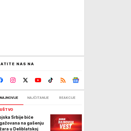
ATITE NAS NA
NAJNOVIJE
NAJČITANIJE
REAKCIJE
UŠTVO
Vojska Srbije biće
gažovana na gašenju
žara u Deliblatskoj