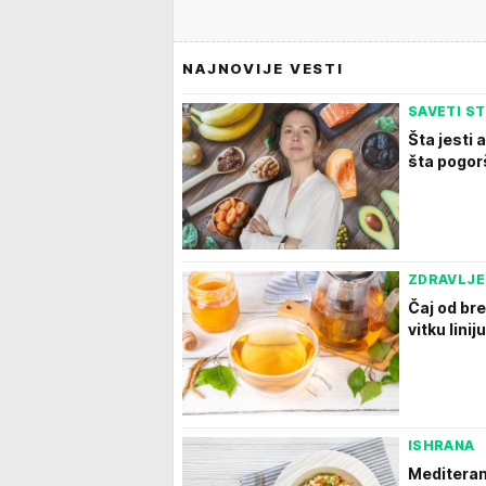
NAJNOVIJE VESTI
SAVETI S
Šta jesti 
šta pogor
ZDRAVLJE
Čaj od br
vitku liniju
ISHRANA
Mediteran