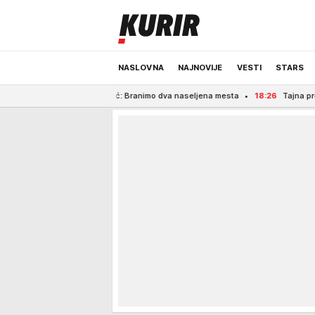
NASLOVNA
NAJNOVIJE
VESTI
STARS
peščari! Vučić: Branimo dva naseljena mesta
18:26
Tajna proslava venčanja: S
ODRŽIVA BUDUĆNOST
REGION
NEWS