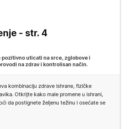
nje - str. 4
pozitivno uticati na srce, zglobove i
rovodi na zdrav i kontrolisan način.
eva kombinaciju zdrave ishrane, fizičke
avika. Otkrijte kako male promene u ishrani,
i da postignete željenu težinu i osećate se