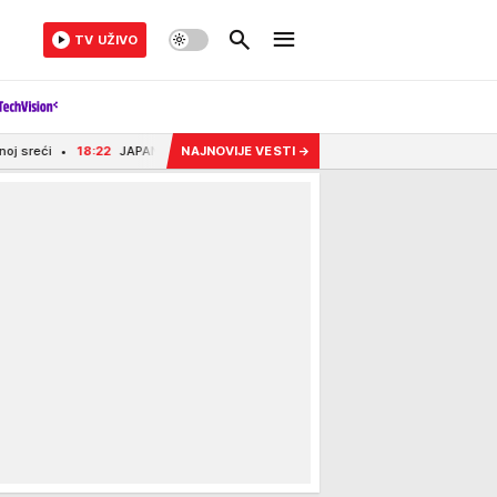
TV UŽIVO
JAPAN U PRIPRAVNOSTI: Tokio u iščekivanju snažnog tajfuna, upozorenje na ve
NAJNOVIJE VESTI
→