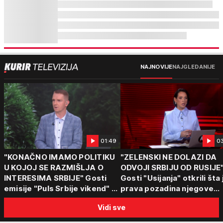
NAJNOVIJE
NAJGLEDANIJE
01:49
0
"KONAČNO IMAMO POLITIKU
"ZELENSKI NE DOLAZI DA
U KOJOJ SE RAZMIŠLJA O
ODVOJI SRBIJU OD RUSIJE
INTERESIMA SRBIJE" Gosti
Gosti "Usijanja" otkrili šta 
emisije "Puls Srbije vikend" o
prava pozadina njegove
poseti Zelenskog Beogradu:
posete Beogradu
Vidi sve
"Otvaraju se nova vrata"