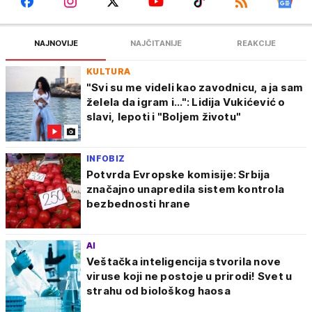
NAJNOVIJE
NAJČITANIJE
REAKCIJE
KULTURA
"Svi su me videli kao zavodnicu, a ja sam
želela da igram i...": Lidija Vukićević o
slavi, lepoti i "Boljem životu"
INFOBIZ
Potvrda Evropske komisije: Srbija
značajno unapredila sistem kontrola
bezbednosti hrane
AI
Veštačka inteligencija stvorila nove
viruse koji ne postoje u prirodi! Svet u
strahu od biološkog haosa