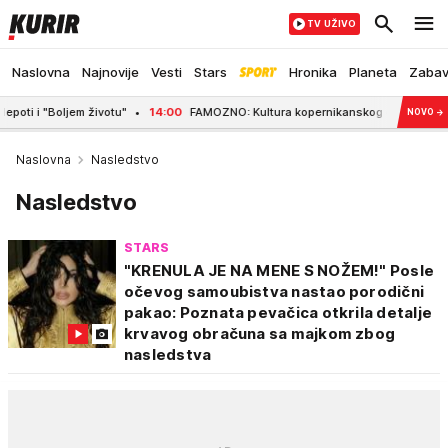
TV UŽIVO
Naslovna
Najnovije
Vesti
Stars
Hronika
Planeta
Zaba
Boljem životu"
14:00
FAMOZNO: Kultura kopernikanskog obrta
13:59
RUŽO
NOVO
→
Naslovna
Nasledstvo
Nasledstvo
STARS
"KRENULA JE NA MENE S NOŽEM!" Posle
očevog samoubistva nastao porodični
pakao: Poznata pevačica otkrila detalje
krvavog obračuna sa majkom zbog
nasledstva