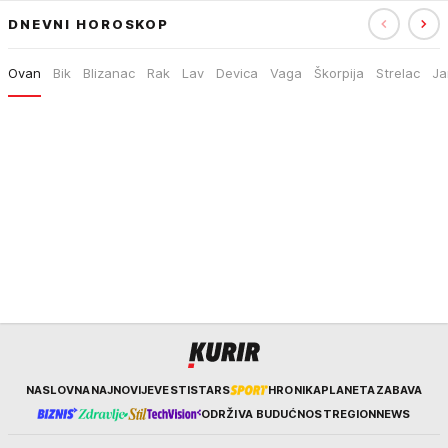
DNEVNI HOROSKOP
Ovan
Bik
Blizanac
Rak
Lav
Devica
Vaga
Škorpija
Strelac
Ja
Kurir
NASLOVNA
NAJNOVIJE
VESTI
STARS
HRONIKA
PLANETA
ZABAVA
ODRŽIVA BUDUĆNOST
REGION
NEWS