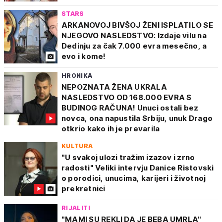
STARS
ARKANOVOJ BIVŠOJ ŽENI ISPLATILO SE
NJEGOVO NASLEDSTVO: Izdaje vilu na
Dedinju za čak 7.000 evra mesečno, a
evo i kome!
HRONIKA
NEPOZNATA ŽENA UKRALA
NASLEDSTVO OD 168.000 EVRA S
BUDINOG RAČUNA! Unuci ostali bez
novca, ona napustila Srbiju, unuk Drago
otkrio kako ih je prevarila
KULTURA
"U svakoj ulozi tražim izazov i zrno
radosti" Veliki intervju Danice Ristovski
o porodici, unucima, karijeri i životnoj
prekretnici
RIJALITI
"MAMI SU REKLI DA JE BEBA UMRLA"