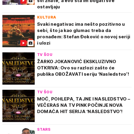
svi znate, a evo šta im bogati sve
ostavljaju
KULTURA
Svaki negativac ima nešto pozitivno u
sebi, što ja kao glumac treba da
pronađem: Stefan Đoković o novoj seriji
i ulozi
TV ŠOU
ŽARKO JOKANOVIĆ EKSKLUZIVNO
OTKRIVA: Ovo su razlozi zašto će
publika OBOŽAVATI seriju ‘Nasledstvo’!
TV ŠOU
MOĆ, POHLEPA, TAJNE I NASLEDSTVO –
VEČERAS NA TV PINK POČINJE NOVA
DOMAĆA HIT SERIJA ‘NASLEDSTVO’!
STARS