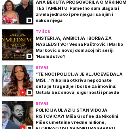
ANA BEKUTA PROGOVORILA O MRKINOM
TESTAMENTU: Pametno sam ulagala i
živela jednako i pre njega i sa njim i
nakon njega
TV ŠOU
MISTERIJA, AMBICIJA I BORBA ZA
NASLEDSTVO! Vesna Paštrović i Marko
Marković o novoj domaćoj hit seriji
‘Nasledstvo’!
STARS
"TE NOĆI POLICIJA JE KLJUČEVE DALA
MIŠI..." Nikolina otkriva nepoznate
detalje tragedije i borbe za imovinu:
Ostala bez snova, sigurnosti i pravde
STARS
POLICIJA ULAZI U STAN VIDOJA
RISTOVIĆA?! Miša Grof ne da Nikolini
Pišek umetnine vredne milione,
BLOKIRAO OSTAVINSKU RASPRAVU