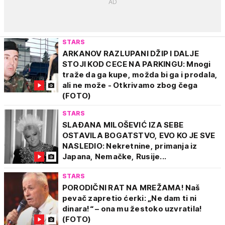
STARS
ARKANOV RAZLUPANI DŽIP I DALJE
STOJI KOD CECE NA PARKINGU: Mnogi
traže da ga kupe, možda bi ga i prodala,
ali ne može - Otkrivamo zbog čega
(FOTO)
STARS
SLAĐANA MILOŠEVIĆ IZA SEBE
OSTAVILA BOGATSTVO, EVO KO JE SVE
NASLEDIO: Nekretnine, primanja iz
Japana, Nemačke, Rusije...
STARS
PORODIČNI RAT NA MREŽAMA! Naš
pevač zapretio ćerki: „Ne dam ti ni
dinara!“ – ona mu žestoko uzvratila!
(FOTO)