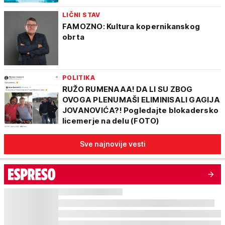
LIČNI STAV
FAMOZNO: Kultura kopernikanskog
obrta
POLITIKA
RUŽO RUMENAAA! DA LI SU ZBOG
OVOGA PLENUMAŠI ELIMINISALI GAGIJA
JOVANOVIĆA?! Pogledajte blokadersko
licemerje na delu (FOTO)
Sve najnovije vesti