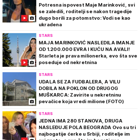
Potresna ispovest Maje Marinković, svi
se zaledili, roditelji se nakon tragedije
dugo borili za potomstvo: Vodi se kao
ukradena
STARS
MAJA MARINKOVIĆ NASLEDILA IMANJE
OD 1.200.000 EVRA I KUĆU NA AVALI!
Starleta je prava milionerka, evo šta sve
poseduje od nekretnina
STARS
UDALA SE ZA FUDBALERA, A VILU
DOBILA NA POKLON OD DRUGOG
MUŠKARCA: Zavirite u nekretninu
pevačice koja vredi milione (FOTO)
STARS
JEDNA IMA 280 STANOVA, DRUGA
NASLEĐUJE POLA BEOGRADA Ovo su tri
najbogatije ćerke u Srbiji, roditelje im