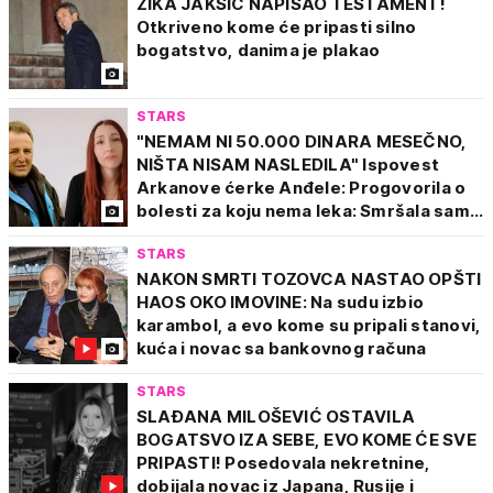
ŽIKA JAKŠIĆ NAPISAO TESTAMENT!
Otkriveno kome će pripasti silno
bogatstvo, danima je plakao
STARS
"NEMAM NI 50.000 DINARA MESEČNO,
NIŠTA NISAM NASLEDILA" Ispovest
Arkanove ćerke Anđele: Progovorila o
bolesti za koju nema leka: Smršala sam...
STARS
NAKON SMRTI TOZOVCA NASTAO OPŠTI
HAOS OKO IMOVINE: Na sudu izbio
karambol, a evo kome su pripali stanovi,
kuća i novac sa bankovnog računa
STARS
SLAĐANA MILOŠEVIĆ OSTAVILA
BOGATSVO IZA SEBE, EVO KOME ĆE SVE
PRIPASTI! Posedovala nekretnine,
dobijala novac iz Japana, Rusije i