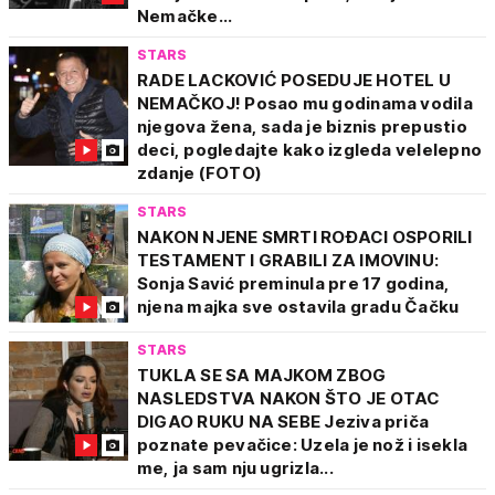
Nemačke...
STARS
RADE LACKOVIĆ POSEDUJE HOTEL U
NEMAČKOJ! Posao mu godinama vodila
njegova žena, sada je biznis prepustio
deci, pogledajte kako izgleda velelepno
zdanje (FOTO)
STARS
NAKON NJENE SMRTI ROĐACI OSPORILI
TESTAMENT I GRABILI ZA IMOVINU:
Sonja Savić preminula pre 17 godina,
njena majka sve ostavila gradu Čačku
STARS
TUKLA SE SA MAJKOM ZBOG
NASLEDSTVA NAKON ŠTO JE OTAC
DIGAO RUKU NA SEBE Jeziva priča
poznate pevačice: Uzela je nož i isekla
me, ja sam nju ugrizla...