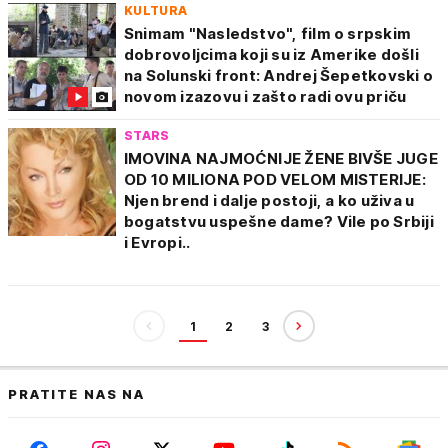
KULTURA
Snimam "Nasledstvo", film o srpskim
dobrovoljcima koji su iz Amerike došli
na Solunski front: Andrej Šepetkovski o
novom izazovu i zašto radi ovu priču
STARS
IMOVINA NAJMOĆNIJE ŽENE BIVŠE JUGE
OD 10 MILIONA POD VELOM MISTERIJE:
Njen brend i dalje postoji, a ko uživa u
bogatstvu uspešne dame? Vile po Srbiji
i Evropi..
1
2
3
PRATITE NAS NA