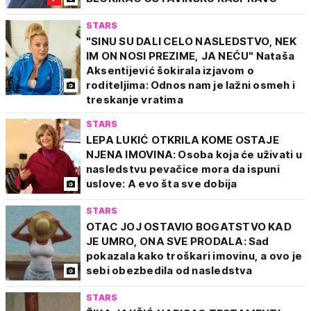
STARS
"SINU SU DALI CELO NASLEDSTVO, NEK
IM ON NOSI PREZIME, JA NEĆU" Nataša
Aksentijević šokirala izjavom o
roditeljima: Odnos nam je lažni osmeh i
treskanje vratima
STARS
LEPA LUKIĆ OTKRILA KOME OSTAJE
NJENA IMOVINA: Osoba koja će uživati u
nasledstvu pevačice mora da ispuni
uslove: A evo šta sve dobija
STARS
OTAC JOJ OSTAVIO BOGATSTVO KAD
JE UMRO, ONA SVE PRODALA: Sad
pokazala kako troškari imovinu, a ovo je
sebi obezbedila od nasledstva
STARS