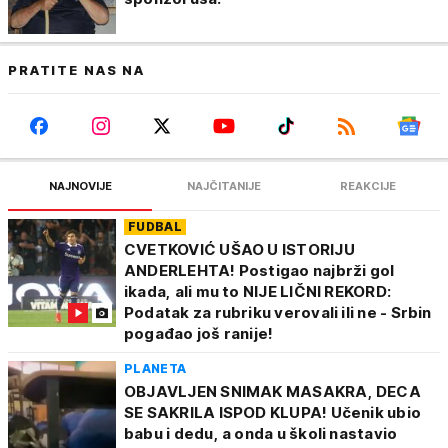
PRATITE NAS NA
NAJNOVIJE
NAJČITANIJE
REAKCIJE
FUDBAL
CVETKOVIĆ UŠAO U ISTORIJU
ANDERLEHTA! Postigao najbrži gol
ikada, ali mu to NIJE LIČNI REKORD:
Podatak za rubriku verovali ili ne - Srbin
pogađao još ranije!
PLANETA
OBJAVLJEN SNIMAK MASAKRA, DECA
SE SAKRILA ISPOD KLUPA! Učenik ubio
babu i dedu, a onda u školi nastavio