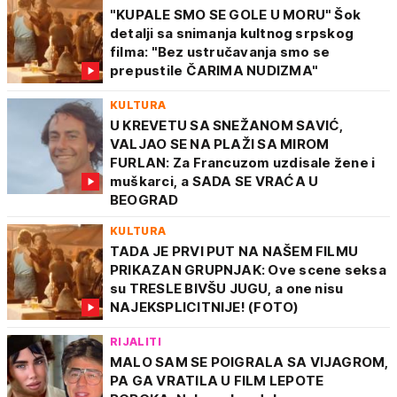
"KUPALE SMO SE GOLE U MORU" Šok
detalji sa snimanja kultnog srpskog
filma: "Bez ustručavanja smo se
prepustile ČARIMA NUDIZMA"
KULTURA
U KREVETU SA SNEŽANOM SAVIĆ,
VALJAO SE NA PLAŽI SA MIROM
FURLAN: Za Francuzom uzdisale žene i
muškarci, a SADA SE VRAĆA U
BEOGRAD
KULTURA
TADA JE PRVI PUT NA NAŠEM FILMU
PRIKAZAN GRUPNJAK: Ove scene seksa
su TRESLE BIVŠU JUGU, a one nisu
NAJEKSPLICITNIJE! (FOTO)
RIJALITI
MALO SAM SE POIGRALA SA VIJAGROM,
PA GA VRATILA U FILM LEPOTE