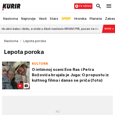
TV UŽIVO
Naslovna
Najnovije
Vesti
Stars
Hronika
Planeta
Zaba
abu i dedu, a onda u školi nastavio KRVAVI PIR, pucao na nastavnike i đake!
NOVO
→
Naslovna
Lepota poroka
Lepota poroka
KULTURA
O intimnoj sceni Eve Ras i Petra
Božovića brujala je Juga: O propustu iz
kultnog filma i danas se priča (foto)