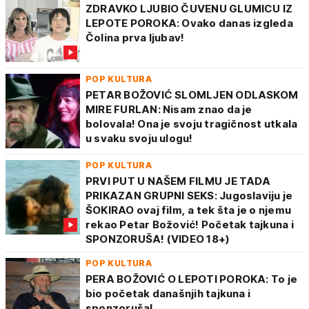
ZDRAVKO LJUBIO ČUVENU GLUMICU IZ
LEPOTE POROKA: Ovako danas izgleda
Čolina prva ljubav!
POP KULTURA
PETAR BOŽOVIĆ SLOMLJEN ODLASKOM
MIRE FURLAN: Nisam znao da je
bolovala! Ona je svoju tragičnost utkala
u svaku svoju ulogu!
POP KULTURA
PRVI PUT U NAŠEM FILMU JE TADA
PRIKAZAN GRUPNI SEKS: Jugoslaviju je
ŠOKIRAO ovaj film, a tek šta je o njemu
rekao Petar Božović! Početak tajkuna i
SPONZORUŠA! (VIDEO 18+)
POP KULTURA
PERA BOŽOVIĆ O LEPOTI POROKA: To je
bio početak današnjih tajkuna i
sponzoruša!