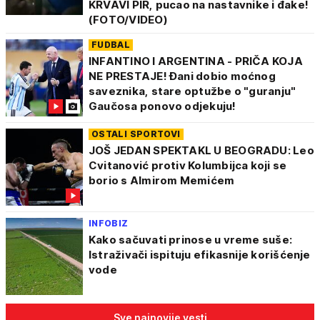
KRVAVI PIR, pucao na nastavnike i đake!
(FOTO/VIDEO)
FUDBAL
INFANTINO I ARGENTINA - PRIČA KOJA
NE PRESTAJE! Đani dobio moćnog
saveznika, stare optužbe o "guranju"
Gaučosa ponovo odjekuju!
OSTALI SPORTOVI
JOŠ JEDAN SPEKTAKL U BEOGRADU: Leo
Cvitanović protiv Kolumbijca koji se
borio s Almirom Memićem
INFOBIZ
Kako sačuvati prinose u vreme suše:
Istraživači ispituju efikasnije korišćenje
vode
Sve najnovije vesti