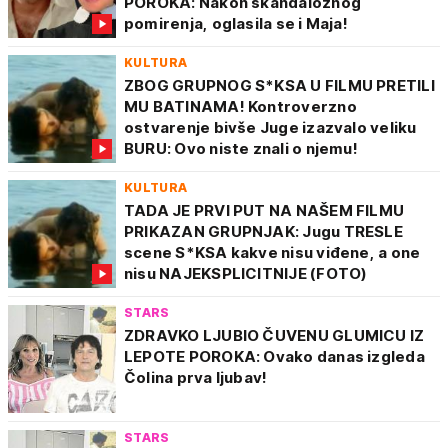
POROKA: Nakon skandaloznog
pomirenja, oglasila se i Maja!
KULTURA
ZBOG GRUPNOG S*KSA U FILMU PRETILI
MU BATINAMA! Kontroverzno
ostvarenje bivše Juge izazvalo veliku
BURU: Ovo niste znali o njemu!
KULTURA
TADA JE PRVI PUT NA NAŠEM FILMU
PRIKAZAN GRUPNJAK: Jugu TRESLE
scene S*KSA kakve nisu viđene, a one
nisu NAJEKSPLICITNIJE (FOTO)
STARS
ZDRAVKO LJUBIO ČUVENU GLUMICU IZ
LEPOTE POROKA: Ovako danas izgleda
Čolina prva ljubav!
STARS