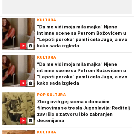
KULTURA
"Da me vidi moja mila majka" Njene
intimne scene sa Petrom Božovićem u
"Lepoti poroka" pamti cela Juga, a evo
kako sada izgleda
KULTURA
"Da me vidi moja mila majka" Njene
intimne scene sa Petrom Božovićem u
"Lepoti poroka" pamti cela Juga, a evo
kako sada izgleda
POP KULTURA
Zbog ovih gej scena u domaćim
filmovima se tresla Jugoslavija: Reditelj
završio u zatvoru i bio zabranjen
decenijama
KULTURA