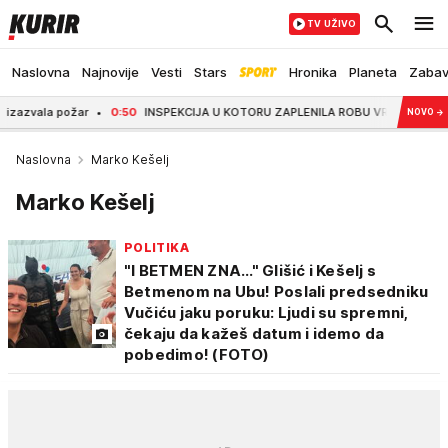
TV UŽIVO
Naslovna
Najnovije
Vesti
Stars
Hronika
Planeta
Zaba
a požar
0:50
INSPEKCIJA U KOTORU ZAPLENILA ROBU VREDNU 10.000 EVRA: Izd
NOVO
→
Naslovna
Marko Kešelj
Marko Kešelj
POLITIKA
"I BETMEN ZNA..." Glišić i Kešelj s
Betmenom na Ubu! Poslali predsedniku
Vučiću jaku poruku: Ljudi su spremni,
čekaju da kažeš datum i idemo da
pobedimo! (FOTO)