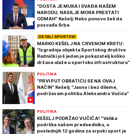
"DOSTA JE MUKA I SVAĐA NAŠEM
NARODU, NASILJE MORA PRESTATI
ODMAH" Kešelj: Neko ponovo želi da
posvađa Srbe
OSTALI SPORTOVI
MARKO KEŠELJ NA CRVENOM KRSTU:
"Izgradnja objekta Sportskog društva
Radnički još jedan je pokazatelj koliko
država ulaže u sportsku infrastrukturu"
POLITIKA
"PRVI PUT OBRATIĆU SE NA OVAJ
NAČIN" Kešelj: "Jasno i bez dileme,
podržavam politiku Aleksandra Vučića"
POLITIKA
KEŠELJ PODRŽAO VUČIČA! "Velika
podrška našem predsedniku, u
poslednjih 12 godina za srpski sport je