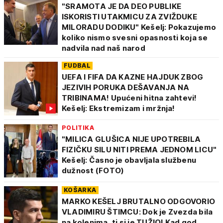
"SRAMOTA JE DA DEO PUBLIKE
ISKORISTI UTAKMICU ZA ZVIŽDUKE
MILORADU DODIKU" Kešelj: Pokazujemo
koliko nismo svesni opasnosti koja se
nadvila nad naš narod
FUDBAL
UEFA I FIFA DA KAZNE HAJDUK ZBOG
JEZIVIH PORUKA DEŠAVANJA NA
TRIBINAMA! Upućeni hitna zahtevi!
Kešelj: Ekstremizam i mržnja!
POLITIKA
"MILICA GLUŠICA NIJE UPOTREBILA
FIZIČKU SILU NITI PREMA JEDNOM LICU"
Kešelj: Časno je obavljala službenu
dužnost (FOTO)
KOŠARKA
MARKO KEŠELJ BRUTALNO ODGOVORIO
VLADIMIRU ŠTIMCU: Dok je Zvezda bila
na kolenima, ti si je TUŽIO! Kad god