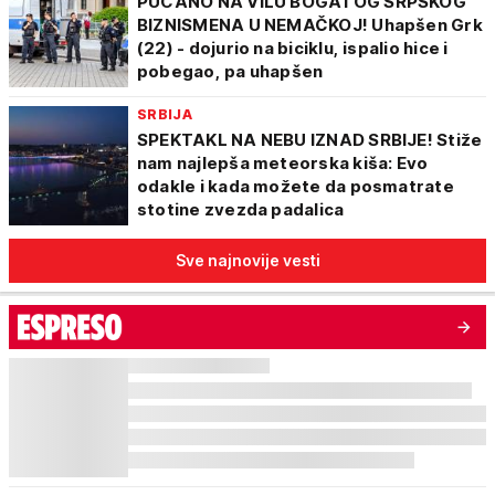
PUCANO NA VILU BOGATOG SRPSKOG
BIZNISMENA U NEMAČKOJ! Uhapšen Grk
(22) - dojurio na biciklu, ispalio hice i
pobegao, pa uhapšen
SRBIJA
SPEKTAKL NA NEBU IZNAD SRBIJE! Stiže
nam najlepša meteorska kiša: Evo
odakle i kada možete da posmatrate
stotine zvezda padalica
Sve najnovije vesti