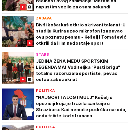
realnost ovog zanimanja: Moram da
napustim vozilo za osam sekundi
ZABAVA
Bivši košarkaš otkrio skriveni talenat: U
studiju Kurira uzeo mikrofon i zapevao
ovu poznatu pesmu - Kešelj i Tomašević
otkrili da li im nedostaje sport
STARS
JEDINA ŽENA MEĐU SPORTSKIM
LEGENDAMA! Voditeljka "Pusti brigu"
totalno razoružala sportiste, pevač
ostao zabezeknut
POLITIKA
"NAJGORI TALOG I MULJ" Kešelj o
opoziciji koja je tražila sankcije u
Strazburu: Kad nemate podršku naroda,
onda trčite kod stranaca
POLITIKA