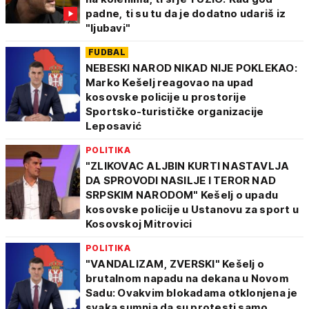
padne, ti su tu da je dodatno udariš iz
"ljubavi"
FUDBAL
NEBESKI NAROD NIKAD NIJE POKLEKAO:
Marko Kešelj reagovao na upad
kosovske policije u prostorije
Sportsko-turističke organizacije
Leposavić
POLITIKA
"ZLIKOVAC ALJBIN KURTI NASTAVLJA
DA SPROVODI NASILJE I TEROR NAD
SRPSKIM NARODOM" Kešelj o upadu
kosovske policije u Ustanovu za sport u
Kosovskoj Mitrovici
POLITIKA
"VANDALIZAM, ZVERSKI" Kešelj o
brutalnom napadu na dekana u Novom
Sadu: Ovakvim blokadama otklonjena je
svaka sumnja da su protesti samo