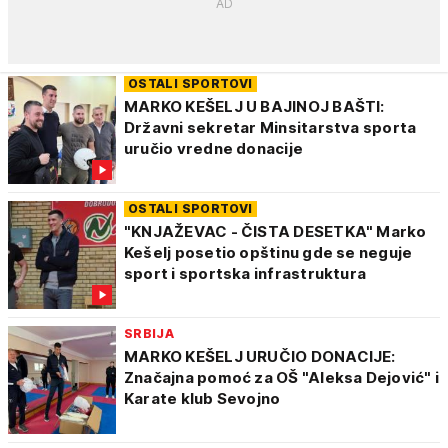
OSTALI SPORTOVI
MARKO KEŠELJ U BAJINOJ BAŠTI:
Državni sekretar Minsitarstva sporta
uručio vredne donacije
OSTALI SPORTOVI
"KNJAŽEVAC - ČISTA DESETKA" Marko
Kešelj posetio opštinu gde se neguje
sport i sportska infrastruktura
SRBIJA
MARKO KEŠELJ URUČIO DONACIJE:
Značajna pomoć za OŠ "Aleksa Dejović" i
Karate klub Sevojno