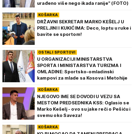
urađeno više nego ikada ranije" (FOTO)
KOŠARKA
DRŽAVNI SEKRETAR MARKO KEŠELJ U
PRELJINI I KUKIĆIMA: Deco, loptu u ruke i
bavite se sportom!
OSTALI SPORTOVI
U ORGANIZACIJI MINISTARSTVA
SPORTA I MINISTARSTVA TURIZMA I
OMLADINE: Sportsko-omladinski
kampovi za mlade sa Kosova i Metohije
KOŠARKA
NJEGOVO IME SE DOVODI U VEZU SA
MESTOM PREDSEDNIKA KSS: Oglasio se
Marko Kešelj - ovo su jake reči o Pešiću i
svemu oko Saveza!
KOŠARKA
KO BI MOGAO DA ZAMENI PREDRAGA