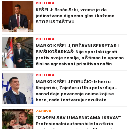
POLITIKA
KEŠELJ: Braćo Srbi, vreme je da
jedinstveno dignemo glas i kažemo
STOP USTAŠTVU
POLITIKA
MARKO KEŠELJ, DRŽAVNI SEKRETAR I
BIVŠI KOŠARKAŠ: Nije sportski igrati
protiv svoje zemlje, a Štimac to uporno
čini na agresivan i primitivan način
POLITIKA
MARKO KEŠELJ PORUČIO: Izbori u
Kosjeriću, Zaječaru i Ubu potvrđuju –
narod daje poverenje onima koji se
bore, rade i ostvaruju rezultate
ZABAVA
"IZAĐEM SAV U MASNICAMA I KRVAV"
Profesionalni automobilista otkrio