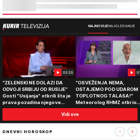
NAJNOVIJE
NAJGLEDANIJE
03:20
0
"ZELENSKI NE DOLAZI DA
"OSVEŽENJA NEMA,
ODVOJI SRBIJU OD RUSIJE"
OSTAJEMO POD UDAROM
Gosti "Usijanja" otkrili šta je
TOPLOTNOG TALASA!"
prava pozadina njegove
Meteorolog RHMZ otkrio
posete Beogradu
kakvo vreme nas čeka do
Vidi sve
kraja avgusta
DNEVNI HOROSKOP