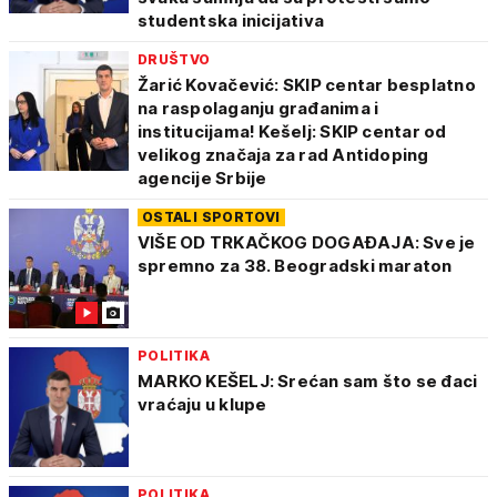
studentska inicijativa
DRUŠTVO
Žarić Kovačević: SKIP centar besplatno
na raspolaganju građanima i
institucijama! Kešelj: SKIP centar od
velikog značaja za rad Antidoping
agencije Srbije
OSTALI SPORTOVI
VIŠE OD TRKAČKOG DOGAĐAJA: Sve je
spremno za 38. Beogradski maraton
POLITIKA
MARKO KEŠELJ: Srećan sam što se đaci
vraćaju u klupe
POLITIKA