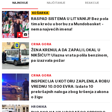
NAJNOVIJE
NAJČITANIJE
REAKCIJE
KOŠARKA
RASPAD SISTEMA U LITVANIJI! Bez pola
tima kreću u borbu za Mundobasket -
nema najvećih imena!
CRNA GORA
ŽENA KRENULA DA ZAPALI LOKAL U
NIKŠIĆU?! Ulazna vrata polila benzinom,
pa izazvala požar
CRNA GORA
INSPEKCIJA U KOTORU ZAPLENILA ROBU
VREDNU 10.000 EVRA: Izdato 10
prekršajnih naloga zbog kršenja zakona
o žigu
HRONIKA