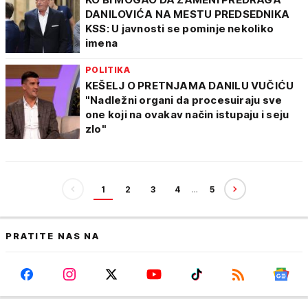
DANILOVIĆA NA MESTU PREDSEDNIKA
KSS: U javnosti se pominje nekoliko
imena
POLITIKA
KEŠELJ O PRETNJAMA DANILU VUČIĆU
"Nadležni organi da procesuiraju sve
one koji na ovakav način istupaju i seju
zlo"
1
2
3
4
…
5
PRATITE NAS NA