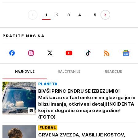
1
2
3
4
…
5
PRATITE NAS NA
NAJNOVIJE
NAJČITANIJE
REAKCIJE
PLANETA
BIVŠI PRINC ENDRU SE IZBEZUMIO!
Muškarac sa fantomkom na glavi ga jurio
blizu imanja, otkriveni detalji INCIDENTA
koji se dogodio u maju ove godine!
(FOTO)
FUDBAL
CRVENA ZVEZDA, VASILIJE KOSTOV,