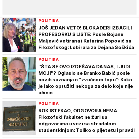
POLITIKA
JOŠ JEDAN VETO! BLOKADERI IZBACILI
PROFESORKU S LISTE: Posle Bojane
Maljević vetirana i Katarina Popović sa
Filozofskog: Lobirala za Dejana Šoškića
POLITIKA
''ŠTA SE OVO IZDEŠAVA DANAS, LJUDI
MOJI''? Oglasio se Branko Babić posle
novih saznanja o "zvučnom topu": Kako
je lako optužiti nekoga za delo koje nije
učinio
POLITIKA
ROK ISTEKAO, ODGOVORA NEMA
Filozofski fakultet ne žuri sa
odgovorima u vezi sa stradalom
studentkinjom: Toliko o pijetetu i pravdi