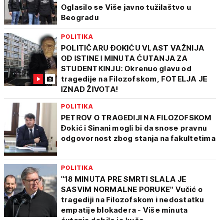
Oglasilo se Više javno tužilaštvo u
Beogradu
POLITIKA
POLITIČARU ĐOKIĆU VLAST VAŽNIJA
OD ISTINE I MINUTA ĆUTANJA ZA
STUDENTKINJU: Okrenuo glavu od
tragedije na Filozofskom, FOTELJA JE
IZNAD ŽIVOTA!
POLITIKA
PETROV O TRAGEDIJI NA FILOZOFSKOM
Đokić i Sinani mogli bi da snose pravnu
odgovornost zbog stanja na fakultetima
POLITIKA
"18 MINUTA PRE SMRTI SLALA JE
SASVIM NORMALNE PORUKE" Vučić o
tragediji na Filozofskom i nedostatku
empatije blokadera - Više minuta