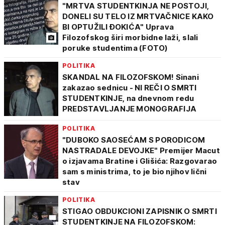
"MRTVA STUDENTKINJA NE POSTOJI,
DONELI SU TELO IZ MRTVAČNICE KAKO
BI OPTUŽILI ĐOKIĆA" Uprava
Filozofskog širi morbidne laži, slali
poruke studentima (FOTO)
POLITIKA
SKANDAL NA FILOZOFSKOM! Sinani
zakazao sednicu - NI REČI O SMRTI
STUDENTKINJE, na dnevnom redu
PREDSTAVLJANJE MONOGRAFIJA
POLITIKA
"DUBOKO SAOSEĆAM S PORODICOM
NASTRADALE DEVOJKE" Premijer Macut
o izjavama Bratine i Glišića: Razgovarao
sam s ministrima, to je bio njihov lični
stav
POLITIKA
STIGAO OBDUKCIONI ZAPISNIK O SMRTI
STUDENTKINJE NA FILOZOFSKOM: