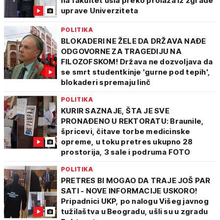
na fakultet ušla preko prolaza iz zgrade
uprave Univerziteta
POLITIKA
BLOKADERI NE ŽELE DA DRŽAVA NAĐE
ODGOVORNE ZA TRAGEDIJU NA
FILOZOFSKOM! Država ne dozvoljava da
se smrt studentkinje 'gurne pod tepih',
blokaderi spremaju linč
POLITIKA
KURIR SAZNAJE, ŠTA JE SVE
PRONAĐENO U REKTORATU: Braunile,
špricevi, čitave torbe medicinske
opreme, u toku pretres ukupno 28
prostorija, 3 sale i podruma FOTO
POLITIKA
PRETRES BI MOGAO DA TRAJE JOŠ PAR
SATI - NOVE INFORMACIJE USKORO!
Pripadnici UKP, po nalogu Višeg javnog
tužilaštva u Beogradu, ušli su u zgradu