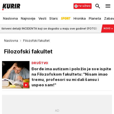
TV UŽIVO
Naslovna
Najnovije
Vesti
Stars
Hronika
Planeta
Zaba
alji INCIDENTA koji se dogodio u maju ove godine! (FOTO)
14:26
Svi ga pamte
NOVO
→
Naslovna
Filozofski fakultet
Filozofski fakultet
DRUŠTVO
Đorđe ima autizam i položio je sve ispite
na Filozofskom fakultetu: "Nisam imao
tremu, profesori su mi dali šansu i
uspeo sam!"