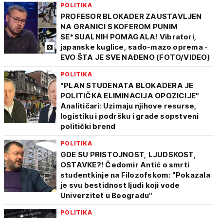
POLITIKA
PROFESOR BLOKADER ZAUSTAVLJEN
NA GRANICI S KOFEROM PUNIM
SE*SUALNIH POMAGALA! Vibratori,
japanske kuglice, sado-mazo oprema -
EVO ŠTA JE SVE NAĐENO (FOTO/VIDEO)
POLITIKA
"PLAN STUDENATA BLOKADERA JE
POLITIČKA ELIMINACIJA OPOZICIJE"
Analitičari: Uzimaju njihove resurse,
logistiku i podršku i grade sopstveni
politički brend
POLITIKA
GDE SU PRISTOJNOST, LJUDSKOST,
OSTAVKE?! Čedomir Antić o smrti
studentkinje na Filozofskom: "Pokazala
je svu bestidnost ljudi koji vode
Univerzitet u Beogradu"
POLITIKA