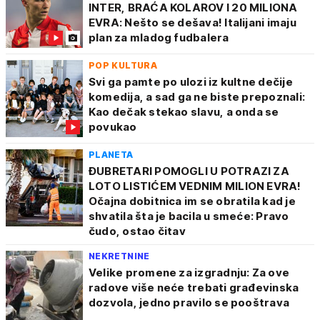
INTER, BRAĆA KOLAROV I 20 MILIONA
EVRA: Nešto se dešava! Italijani imaju
plan za mladog fudbalera
POP KULTURA
Svi ga pamte po ulozi iz kultne dečije
komedija, a sad ga ne biste prepoznali:
Kao dečak stekao slavu, a onda se
povukao
PLANETA
ĐUBRETARI POMOGLI U POTRAZI ZA
LOTO LISTIĆEM VEDNIM MILION EVRA!
Očajna dobitnica im se obratila kad je
shvatila šta je bacila u smeće: Pravo
čudo, ostao čitav
NEKRETNINE
Velike promene za izgradnju: Za ove
radove više neće trebati građevinska
dozvola, jedno pravilo se pooštrava