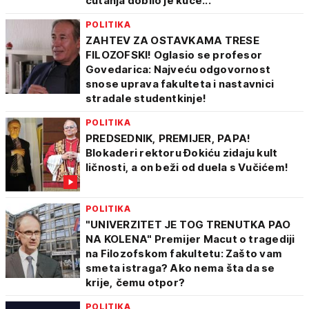
ćutanja dobilo je kuče...
POLITIKA
ZAHTEV ZA OSTAVKAMA TRESE
FILOZOFSKI! Oglasio se profesor
Govedarica: Najveću odgovornost
snose uprava fakulteta i nastavnici
stradale studentkinje!
POLITIKA
PREDSEDNIK, PREMIJER, PAPA!
Blokaderi rektoru Đokiću zidaju kult
ličnosti, a on beži od duela s Vučićem!
POLITIKA
"UNIVERZITET JE TOG TRENUTKA PAO
NA KOLENA" Premijer Macut o tragediji
na Filozofskom fakultetu: Zašto vam
smeta istraga? Ako nema šta da se
krije, čemu otpor?
POLITIKA