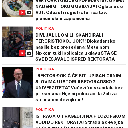
REKTORATU BIĆE UPOREĐENI SA ONIMA
NAĐENIM TOKOM UVIĐAJA! Oglasilo se
VJT: Oduzeti registratori sa tzv.
plenumskim zapisnicima
POLITIKA
DIVLJALI, LOMILI, SKANDIRALI
TERORISTIČKOJ UČK?! Blokadersko
nasilje bez presedana: Metalnom
šipkom tukli policajca u glavu ŠTA SE
SVE DEŠAVALO ISPRED REKTORATA
POLITIKA
"REKTOR ĐOKIĆ ĆE BITI UPISAN CRNIM
SLOVIMA U ISTORIJI BEOGRADSKOG
UNIVERZITETA" Vučević o skandalu bez
presedana: Nije ni pokazao da žali za
stradalom devojkom!
POLITIKA
ISTRAGA O TRAGEDIJI NA FILOZOFSKOM
VODI DO REKTORATA! Stradala devojka