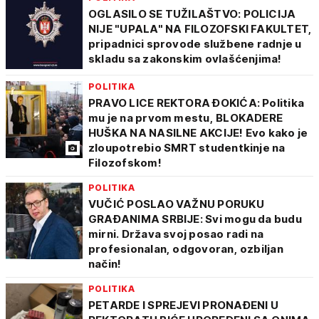
OGLASILO SE TUŽILAŠTVO: POLICIJA
NIJE "UPALA" NA FILOZOFSKI FAKULTET,
pripadnici sprovode službene radnje u
skladu sa zakonskim ovlašćenjima!
POLITIKA
PRAVO LICE REKTORA ĐOKIĆA: Politika
mu je na prvom mestu, BLOKADERE
HUŠKA NA NASILNE AKCIJE! Evo kako je
zloupotrebio SMRT studentkinje na
Filozofskom!
POLITIKA
VUČIĆ POSLAO VAŽNU PORUKU
GRAĐANIMA SRBIJE: Svi mogu da budu
mirni. Država svoj posao radi na
profesionalan, odgovoran, ozbiljan
način!
POLITIKA
PETARDE I SPREJEVI PRONAĐENI U