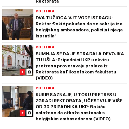
Rektorata
POLITIKA
DVA TUŽIOCA VJT VODE ISTRAGU:
Rektor Đokić pokušao da se sakrije iza
belgijskog ambasadora, policija i njega
ispratila!
POLITIKA
SUMNJA SE DA JE STRADALA DEVOJKA
TU UŠLA: Pripadnici UKP u okviru
pretresa proveravaju prolaze iz
Rektorata ka Filozofskom fakultetu
(VIDEO)
POLITIKA
KURIR SAZNAJE, U TOKU PRETRES U
ZGRADI REKTORATA, UČESTVUJE VIŠE
OD 30 PRIPADNIKA UKP: Đokiću
naloženo da otkaže sastanak s
belgijskim ambasadorom (VIDEO)