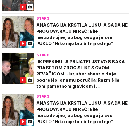
STARS
ANASTASIJA KRSTILA LUNU, A SADA NE
PROGOVARAJU NI REČ: Bile
nerazdvojne, a zbog ovoga je sve
PUKLO "Niko nije bio bitniji od nje"
STARS
JK PREKINULA PRIJATELJSTVO S BAKA
PRASETOM ZBOG SLIKE S OVOM
PEVAČICOM! Jutjuber shvatio da je
pogrešio, ona mu poručila: Razmišljaj
tom pametnom glavicom i ...
STARS
ANASTASIJA KRSTILA LUNU, A SADA NE
PROGOVARAJU NI REČ: Bile
nerazdvojne, a zbog ovoga je sve
PUKLO "Niko nije bio bitniji od nje"