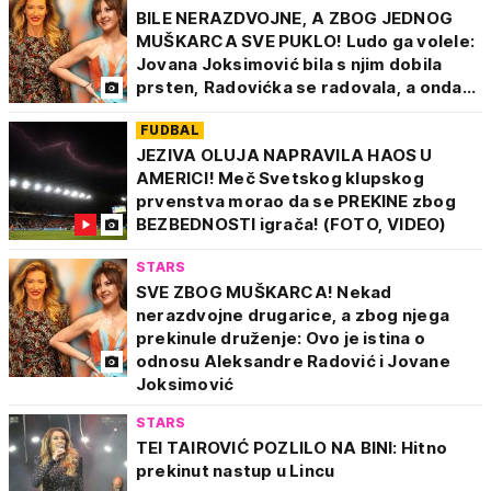
BILE NERAZDVOJNE, A ZBOG JEDNOG
MUŠKARCA SVE PUKLO! Ludo ga volele:
Jovana Joksimović bila s njim dobila
prsten, Radovićka se radovala, a onda...
FUDBAL
JEZIVA OLUJA NAPRAVILA HAOS U
AMERICI! Meč Svetskog klupskog
prvenstva morao da se PREKINE zbog
BEZBEDNOSTI igrača! (FOTO, VIDEO)
STARS
SVE ZBOG MUŠKARCA! Nekad
nerazdvojne drugarice, a zbog njega
prekinule druženje: Ovo je istina o
odnosu Aleksandre Radović i Jovane
Joksimović
STARS
TEI TAIROVIĆ POZLILO NA BINI: Hitno
prekinut nastup u Lincu