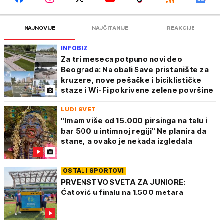
NAJNOVIJE
NAJČITANIJE
REAKCIJE
INFOBIZ
Za tri meseca potpuno novi deo
Beograda: Na obali Save pristanište za
kruzere, nove pešačke i biciklističke
staze i Wi-Fi pokrivene zelene površine
LUDI SVET
"Imam više od 15.000 pirsinga na telu i
bar 500 u intimnoj regiji" Ne planira da
stane, a ovako je nekada izgledala
OSTALI SPORTOVI
PRVENSTVO SVETA ZA JUNIORE:
Ćatović u finalu na 1.500 metara