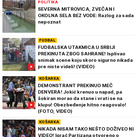
POLITIKA
SEVERNA MITROVICA, ZVEČAN I
OKOLNA SELA BEZ VODE: Razlog za sada
nepoznat
FUDBAL
FUDBALSKA UTAKMICA U SRBIJI
PREKINUTA ZBOG SAHRANE! Isplivao
snimak scene koju skoro sigurno nikada
pre niste videli! (VIDEO)
KOŠARKA
DEMONSTRANT PREKINUO MEČ
DENVERA! Jokić krenuo u napad, pa
šokiran morao da stane i vrati se na
klupu! Obezbeđenje hitno reagovalo!
(FOTO, VIDEO)
KOŠARKA
NIKADA NISAM TAKO NEŠTO DOŽIVEO NI
VIDEO! Igrač Partizana otvoreno o