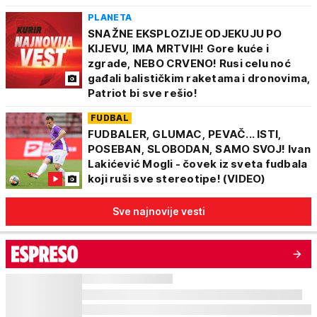
PLANETA
SNAŽNE EKSPLOZIJE ODJEKUJU PO
KIJEVU, IMA MRTVIH! Gore kuće i
zgrade, NEBO CRVENO! Rusi celu noć
gađali balističkim raketama i dronovima,
Patriot bi sve rešio!
FUDBAL
FUDBALER, GLUMAC, PEVAČ... ISTI,
POSEBAN, SLOBODAN, SAMO SVOJ! Ivan
Lakićević Mogli - čovek iz sveta fudbala
koji ruši sve stereotipe! (VIDEO)
Sve najnovije vesti