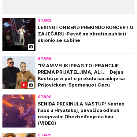
STARS
LEXINGTON BEND PREKINUO KONCERT U
ZAJEČARU: Pevač se obratio publici i
sklonio se sa bine
STARS
"IMAM VELIKI PRAG TOLERANCIJE
PREMA PRIJATELJIMA, ALI... " Dejan
Kostić prvi put o prekidu saradnje sa
Prijovićkom: Spomenuo i Cecu
STARS
SENIDA PREKINULA NASTUP! Nastao
haos u Hrvatskoj, pevačica odmah
reagovala: Obezbeđenje na bini...
(VIDEO)
STARS