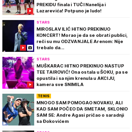
PREKIDU finala i TUČI Nanelija i
Lazarevića! Potpuno je ludo!
STARS
MIROSLAV ILIĆ HITNO PREKINUO
KONCERT! Morao je da se obrati publici,
reči su mu ODZVANJALE Arenom: Nije
trebalo da...
STARS
MUŠKARAC HITNO PREKINUO NASTUP
TEE TAIROVIĆ! Ona ostala u ŠOKU, pa se
opustila i sa njim krenula u AKCIJU,
kamera sve SNIMILA
TENIS
MNOGO SAM POMOGAO NOVAKU, ALI
KAD SAM POČEO DA SMETAM, SKLONIO
SAM SE: Andre Agasi pričao o saradnji
sa Đokovićem