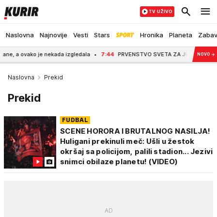
TV UŽIVO
Naslovna
Najnovije
Vesti
Stars
Hronika
Planeta
Zaba
 a ovako je nekada izgledala
7:44
PRVENSTVO SVETA ZA JUNIORE: Ćatović u fi
NOVO
→
Naslovna
Prekid
Prekid
FUDBAL
SCENE HORORA I BRUTALNOG NASILJA!
Huligani prekinuli meč: Ušli u žestok
okršaj sa policijom, palili stadion... Jezivi
snimci obilaze planetu! (VIDEO)