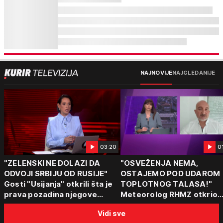
NAJNOVIJE
NAJGLEDANIJE
03:20
0
"ZELENSKI NE DOLAZI DA
"OSVEŽENJA NEMA,
ODVOJI SRBIJU OD RUSIJE"
OSTAJEMO POD UDAROM
Gosti "Usijanja" otkrili šta je
TOPLOTNOG TALASA!"
prava pozadina njegove
Meteorolog RHMZ otkrio
posete Beogradu
kakvo vreme nas čeka do
Vidi sve
kraja avgusta