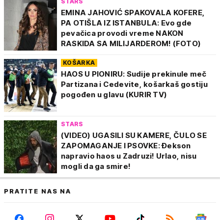
STARS
EMINA JAHOVIĆ SPAKOVALA KOFERE,
PA OTIŠLA IZ ISTANBULA: Evo gde
pevačica provodi vreme NAKON
RASKIDA SA MILIJARDEROM! (FOTO)
KOŠARKA
HAOS U PIONIRU: Sudije prekinule meč
Partizana i Cedevite, košarkaš gostiju
pogođen u glavu (KURIR TV)
STARS
(VIDEO) UGASILI SU KAMERE, ČULO SE
ZAPOMAGANJE I PSOVKE: Đekson
napravio haos u Zadruzi! Urlao, nisu
mogli da ga smire!
PRATITE NAS NA