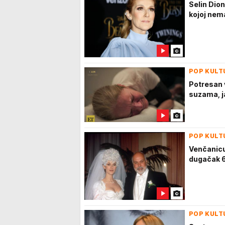
Selin Dio
kojoj nem
POP KULT
Potresan 
suzama, j
POP KULT
Venčanicu 
dugačak 6 
POP KULT