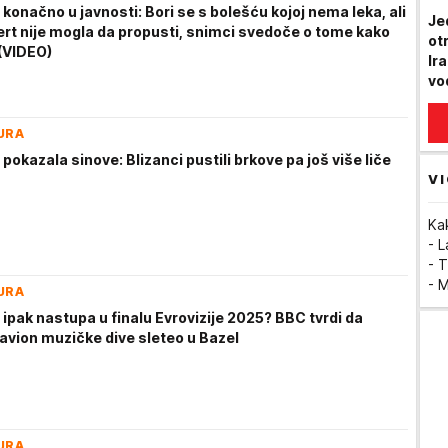
 konačno u javnosti: Bori se s bolešću kojoj nema leka, ali
Je
ert nije mogla da propusti, snimci svedoče o tome kako
ot
(VIDEO)
Ira
vo
URA
 pokazala sinove: Blizanci pustili brkove pa još više liče
VI
Ka
- 
- T
- 
URA
 ipak nastupa u finalu Evrovizije 2025? BBC tvrdi da
 avion muzičke dive sleteo u Bazel
URA