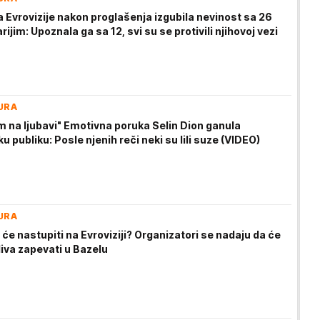
 Evrovizije nakon proglašenja izgubila nevinost sa 26
rijim: Upoznala ga sa 12, svi su se protivili njihovoj vezi
URA
m na ljubavi" Emotivna poruka Selin Dion ganula
ku publiku: Posle njenih reči neki su lili suze (VIDEO)
URA
 će nastupiti na Evroviziji? Organizatori se nadaju da će
iva zapevati u Bazelu