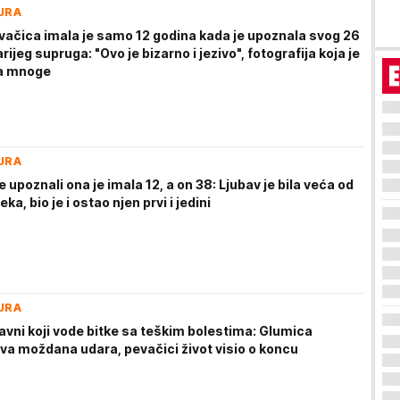
URA
vačica imala je samo 12 godina kada je upoznala svog 26
rijeg supruga: "Ovo je bizarno i jezivo", fotografija koja je
la mnoge
URA
 upoznali ona je imala 12, a on 38: Ljubav je bila veća od
ka, bio je i ostao njen prvi i jedini
URA
lavni koji vode bitke sa teškim bolestima: Glumica
dva moždana udara, pevačici život visio o koncu