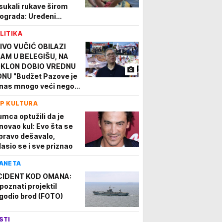
sukali rukave širom
ograda: Uređeni
kovi i igrališta,
LITIKA
gledajte kako sada
gledaju! (VIDEO)
IVO VUČIĆ OBILAZI
AM U BELEGIŠU, NA
KLON DOBIO VREDNU
ONU "Budžet Pazove je
nas mnogo veći nego
nije"
P KULTURA
umca optužili da je
novao kul: Evo šta se
pravo dešavalo,
lasio se i sve priznao
ANETA
CIDENT KOD OMANA:
poznati projektil
godio brod (FOTO)
STI