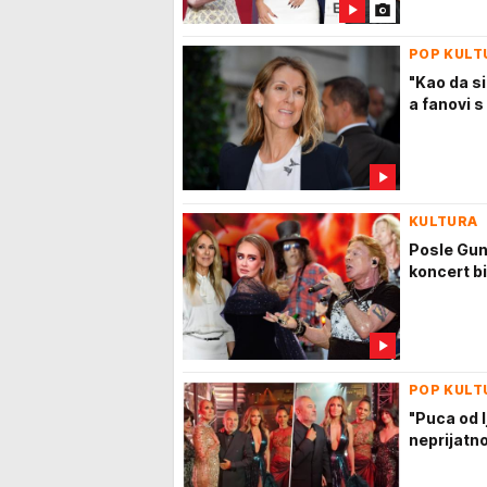
POP KULT
"Kao da si
a fanovi s
KULTURA
Posle Guns
koncert b
POP KULT
"Puca od 
neprijatno