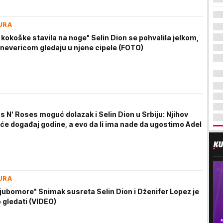
URA
 kokoške stavila na noge" Selin Dion se pohvalila jelkom,
 nevericom gledaju u njene cipele (FOTO)
 N' Roses moguć dolazak i Selin Dion u Srbiju: Njihov
iće događaj godine, a evo da li ima nade da ugostimo Adel
URA
ljubomore" Snimak susreta Selin Dion i Dženifer Lopez je
 gledati (VIDEO)