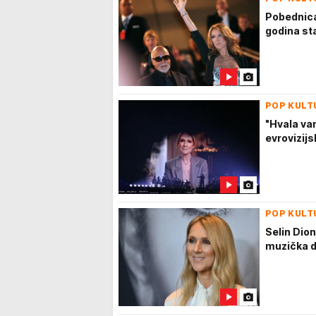
Pobednica
godina sta
POP KULT
"Hvala va
evrovizijs
POP KULT
Selin Dion
muzička d