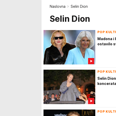
Naslovna
Selin Dion
Selin Dion
POP KULT
Madona i 
ostavilo s
POP KULT
Selin Dion
koncerata
POP KULT