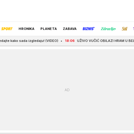
HRONIKA
PLANETA
ZABAVA
zgledaju! (VIDEO)
18:06
UŽIVO VUČIĆ OBILAZI HRAM U BELEGIŠU, NA POKLON
IZBOR UREDNIKA