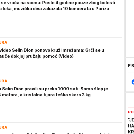
n se vraća na scenu: Posle 4 godine pauze zbog bolesti
a leka, muzička diva zakazala 10 koncerata u Parizu
URA
video Selin Dion ponovo kruži mrežama: Grči se u
auče dok joj pružaju pomoć (Video)
PR
URA
Selin Dion pravili su preko 1000 sati: Samo šlep je
metara, a kristalna tijara teška skoro 3 kg
PO
"J
HA
URA
KR