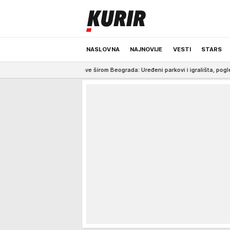
NASLOVNA
NAJNOVIJE
VESTI
STARS
ali rukave širom Beograda: Uređeni parkovi i igrališta, pogledajte kako sada i
ODRŽIVA BUDUĆNOST
REGION
NEWS