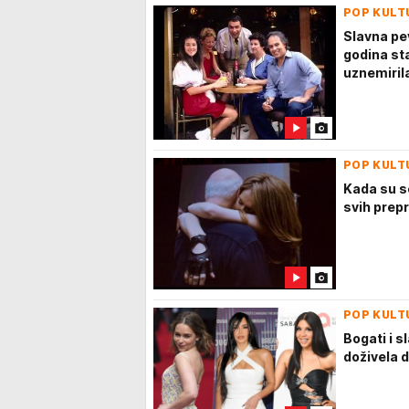
POP KULT
Slavna pe
godina sta
uznemiri
POP KULT
Kada su se
svih prepre
POP KULT
Bogati i s
doživela 