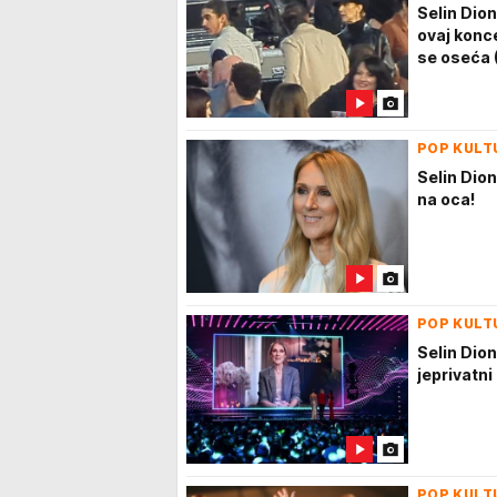
Selin Dion
ovaj konc
se oseća 
POP KULT
Selin Dion
na oca!
POP KULT
Selin Dion
jeprivatni
POP KULT