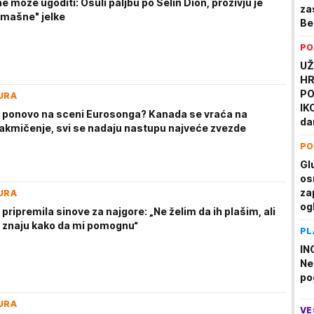
e može ugoditi: Osuli paljbu po Selin Dion, prozivju je
za
omašne" jelke
Be
par
PO
po
iz
UŽ
HR
PO
URA
IK
n ponovo na sceni Eurosonga? Kanada se vraća na
da
akmičenje, svi se nadaju nastupu najveće zvezde
ra
PO
Gl
os
za
URA
og
 pripremila sinove za najgore: „Ne želim da ih plašim, ali
 znaju kako da mi pomognu“
PL
IN
Ne
po
URA
VE