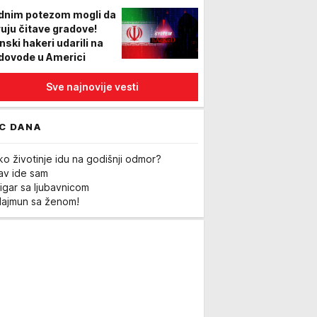
dnim potezom mogli da
ruju čitave gradove!
nski hakeri udarili na
dovode u Americi
Sve najnovije vesti
C DANA
ko životinje idu na godišnji odmor?
Lav ide sam
igar sa ljubavnicom
Majmun sa ženom!