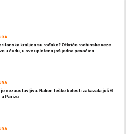
URA
britanska kraljica su rođake? Otkriće rodbinske veze
ve u čudu, u sve upletena još jedna pevačica
URA
 je nezaustavljiva: Nakon teške bolesti zakazala još 6
 u Parizu
URA