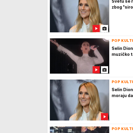
Svetu se n
zbog "sir
POP KULT
Selin Dio
muzičko t
POP KULT
Selin Dion
moraju da
POP KULT