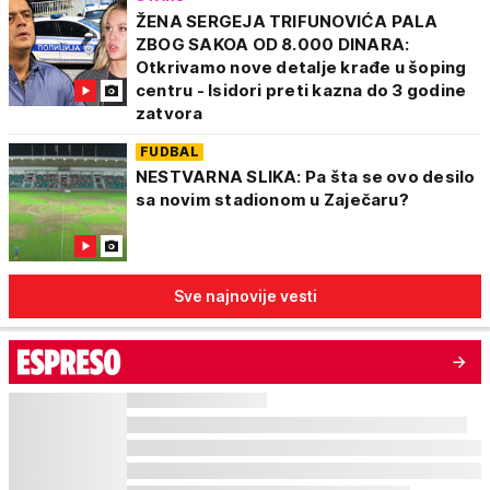
ŽENA SERGEJA TRIFUNOVIĆA PALA
ZBOG SAKOA OD 8.000 DINARA:
Otkrivamo nove detalje krađe u šoping
centru - Isidori preti kazna do 3 godine
zatvora
FUDBAL
NESTVARNA SLIKA: Pa šta se ovo desilo
sa novim stadionom u Zaječaru?
Sve najnovije vesti