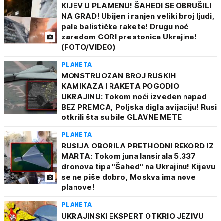
KIJEV U PLAMENU! ŠAHEDI SE OBRUŠILI
NA GRAD! Ubijen i ranjen veliki broj ljudi,
pale balističke rakete! Drugu noć
zaredom GORI prestonica Ukrajine!
(FOTO/VIDEO)
PLANETA
MONSTRUOZAN BROJ RUSKIH
KAMIKAZA I RAKETA POGODIO
UKRAJINU: Tokom noći izveden napad
BEZ PREMCA, Poljska digla avijaciju! Rusi
otkrili šta su bile GLAVNE METE
PLANETA
RUSIJA OBORILA PRETHODNI REKORD IZ
MARTA: Tokom juna lansirala 5.337
dronova tipa "Šahed" na Ukrajinu! Kijevu
se ne piše dobro, Moskva ima nove
planove!
PLANETA
UKRAJINSKI EKSPERT OTKRIO JEZIVU