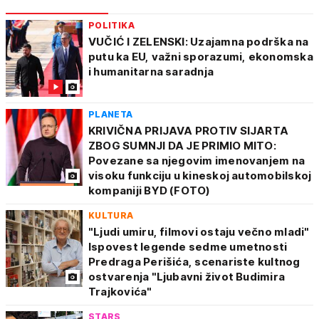
POLITIKA
VUČIĆ I ZELENSKI: Uzajamna podrška na
putu ka EU, važni sporazumi, ekonomska
i humanitarna saradnja
PLANETA
KRIVIČNA PRIJAVA PROTIV SIJARTA
ZBOG SUMNJI DA JE PRIMIO MITO:
Povezane sa njegovim imenovanjem na
visoku funkciju u kineskoj automobilskoj
kompaniji BYD (FOTO)
KULTURA
"Ljudi umiru, filmovi ostaju večno mladi"
Ispovest legende sedme umetnosti
Predraga Perišića, scenariste kultnog
ostvarenja "Ljubavni život Budimira
Trajkovića"
STARS