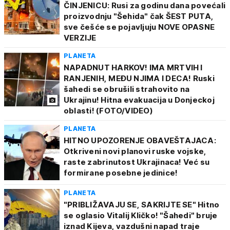
ČINJENICU: Rusi za godinu dana povećali
proizvodnju "Šehida" čak ŠEST PUTA,
sve češće se pojavljuju NOVE OPASNE
VERZIJE
PLANETA
NAPADNUT HARKOV! IMA MRTVIH I
RANJENIH, MEĐU NJIMA I DECA! Ruski
šahedi se obrušili strahovito na
Ukrajinu! Hitna evakuacija u Donjeckoj
oblasti! (FOTO/VIDEO)
PLANETA
HITNO UPOZORENJE OBAVEŠTAJACA:
Otkriveni novi planovi ruske vojske,
raste zabrinutost Ukrajinaca! Već su
formirane posebne jedinice!
PLANETA
"PRIBLIŽAVAJU SE, SAKRIJTE SE" Hitno
se oglasio Vitalij Kličko! "Šahedi" bruje
iznad Kijeva, vazdušni napad traje