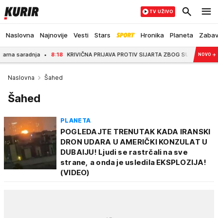
TV UŽIVO
Naslovna
Najnovije
Vesti
Stars
Hronika
Planeta
Zaba
adnja
8:18
KRIVIČNA PRIJAVA PROTIV SIJARTA ZBOG SUMNJI DA JE PRIMIO MIT
NOVO
→
Naslovna
Šahed
Šahed
PLANETA
POGLEDAJTE TRENUTAK KADA IRANSKI
DRON UDARA U AMERIČKI KONZULAT U
DUBAIJU! Ljudi se rastrčali na sve
strane, a onda je usledila EKSPLOZIJA!
(VIDEO)