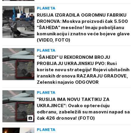
PLANETA
RUSIJA IZGRADILA OGROMNU FABRIKU
DRONOVA: Moskva proizvodi čak 5.500
"ŠAHEDA" mesečno! Imaju poboljšanu
komunikaciju i znatno veće bojeve glave
(VIDEO, FOTO)
PLANETA
"ŠAHEDI" U REKORDNOM BROJU
PROBIJAJU UKRAJINSKU PVO: Rusi
koriste novu strategiju! Rojevi ubitačnih
iranskih dronova RAZARAJU GRADOVE,
Zelenski najavio ODGOVOR
PLANETA
"RUSIJA IMA NOVU TAKTIKU ZA
UKRAJINCE": Ovako opterećuju
odbranu, zabeležili su masovni napad sa
čak 426 dronova! (FOTO)
PLANETA