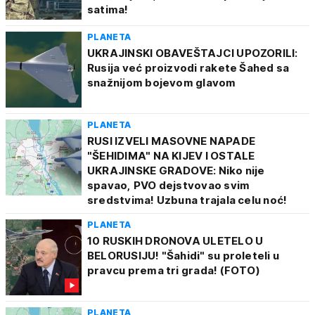
satima!
PLANETA
UKRAJINSKI OBAVEŠTAJCI UPOZORILI:
Rusija već proizvodi rakete Šahed sa
snažnijom bojevom glavom
PLANETA
RUSI IZVELI MASOVNE NAPADE
"ŠEHIDIMA" NA KIJEV I OSTALE
UKRAJINSKE GRADOVE: Niko nije
spavao, PVO dejstvovao svim
sredstvima! Uzbuna trajala celu noć!
PLANETA
10 RUSKIH DRONOVA ULETELO U
BELORUSIJU! "Šahidi" su proleteli u
pravcu prema tri grada! (FOTO)
PLANETA