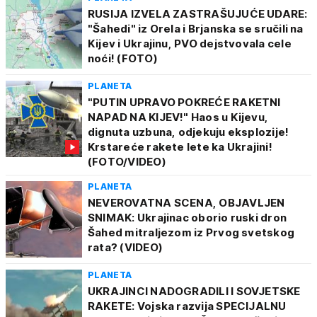
RUSIJA IZVELA ZASTRAŠUJUĆE UDARE:
"Šahedi" iz Orela i Brjanska se sručili na
Kijev i Ukrajinu, PVO dejstvovala cele
noći! (FOTO)
PLANETA
"PUTIN UPRAVO POKREĆE RAKETNI
NAPAD NA KIJEV!" Haos u Kijevu,
dignuta uzbuna, odjekuju eksplozije!
Krstareće rakete lete ka Ukrajini!
(FOTO/VIDEO)
PLANETA
NEVEROVATNA SCENA, OBJAVLJEN
SNIMAK: Ukrajinac oborio ruski dron
Šahed mitraljezom iz Prvog svetskog
rata? (VIDEO)
PLANETA
UKRAJINCI NADOGRADILI I SOVJETSKE
RAKETE: Vojska razvija SPECIJALNU