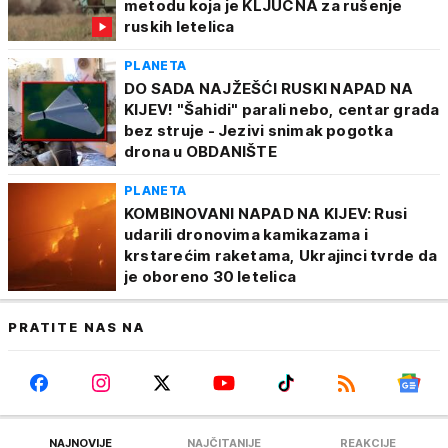
metodu koja je KLJUČNA za rušenje
ruskih letelica
PLANETA
DO SADA NAJŽEŠĆI RUSKI NAPAD NA
KIJEV! "Šahidi" parali nebo, centar grada
bez struje - Jezivi snimak pogotka
drona u OBDANIŠTE
PLANETA
KOMBINOVANI NAPAD NA KIJEV: Rusi
udarili dronovima kamikazama i
krstarećim raketama, Ukrajinci tvrde da
je oboreno 30 letelica
PRATITE NAS NA
NAJNOVIJE
NAJČITANIJE
REAKCIJE