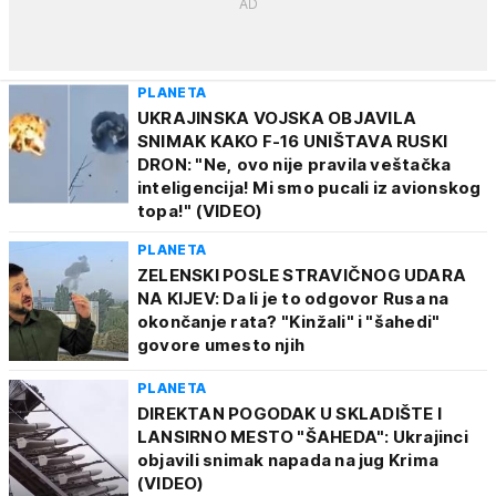
PLANETA
UKRAJINSKA VOJSKA OBJAVILA
SNIMAK KAKO F-16 UNIŠTAVA RUSKI
DRON: "Ne, ovo nije pravila veštačka
inteligencija! Mi smo pucali iz avionskog
topa!" (VIDEO)
PLANETA
ZELENSKI POSLE STRAVIČNOG UDARA
NA KIJEV: Da li je to odgovor Rusa na
okončanje rata? "Kinžali" i "šahedi"
govore umesto njih
PLANETA
DIREKTAN POGODAK U SKLADIŠTE I
LANSIRNO MESTO "ŠAHEDA": Ukrajinci
objavili snimak napada na jug Krima
(VIDEO)