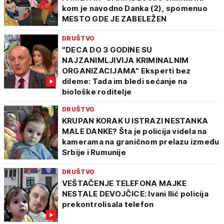
kom je navodno Danka (2), spomenuo
MESTO GDE JE ZABELEŽEN
DRUŠTVO
"DECA DO 3 GODINE SU
NAJZANIMLJIVIJA KRIMINALNIM
ORGANIZACIJAMA" Eksperti bez
dileme: Tada im bledi sećanje na
biološke roditelje
DRUŠTVO
KRUPAN KORAK U ISTRAZI NESTANKA
MALE DANKE? Šta je policija videla na
kamerama na graničnom prelazu između
Srbije i Rumunije
DRUŠTVO
VEŠTAČENJE TELEFONA MAJKE
NESTALE DEVOJČICE: Ivani Ilić policija
prekontrolisala telefon