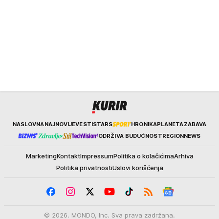
Kurir
NASLOVNA
NAJNOVIJE
VESTI
STARS
HRONIKA
PLANETA
ZABAVA
ODRŽIVA BUDUĆNOST
REGION
NEWS
Marketing
Kontakt
Impressum
Politika o kolačićima
Arhiva
Politika privatnosti
Uslovi korišćenja
© 2026. MONDO, Inc. Sva prava zadržana.