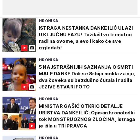
HRONIKA
ISTRAGA NESTANKA DANKE ILIĆ ULAZI
U KLJUČNU FAZU! Tužilaštvo trenutno
radi na ovome, a evo i kako će sve
izgledati!
HRONIKA
5 NAJSTRAŠNIJIH SAZNANJA O SMRTI
MALE DANKE Dok se Srbija molila za nju,
dva čoveka su bezdušno ćutala i radila
JEZIVE STVARI FOTO
HRONIKA
MINISTAR GAŠIĆ OTKRIO DETALJE
UBISTVA DANKE ILIĆ: Opisan hronološki
tok MONSTRUOZNOG ZLOČINA, istraga
je išla u TRI PRAVCA
HRONIKA