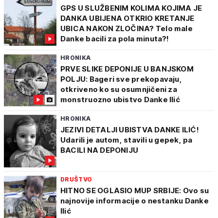
GPS U SLUŽBENIM KOLIMA KOJIMA JE
DANKA UBIJENA OTKRIO KRETANJE
UBICA NAKON ZLOČINA? Telo male
Danke bacili za pola minuta?!
HRONIKA
PRVE SLIKE DEPONIJE U BANJSKOM
POLJU: Bageri sve prekopavaju,
otkriveno ko su osumnjičeni za
monstruozno ubistvo Danke Ilić
HRONIKA
JEZIVI DETALJI UBISTVA DANKE ILIĆ!
Udarili je autom, stavili u gepek, pa
BACILI NA DEPONIJU
DRUŠTVO
HITNO SE OGLASIO MUP SRBIJE: Ovo su
najnovije informacije o nestanku Danke
Ilić