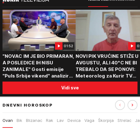
01:52
0
"NOVAC IM JE BIO PRIMARAN,
NOVI PIK VRUĆINE STIŽE U
A POSLEDICE IH NISU
AVGUSTU, ALI 40°C NE BI
ZANIMALE" Gosti emisije
TREBALO DA SE PONOVI:
"Puls Srbije vikend" analizirali
Meteorolog za Kurir TV
slučajeve koji su potresli
objasnio šta nas čeka: "Š
Vidi sve
Srbiju: Zločin se ne isplati
za ozbiljne padavine su ma
DNEVNI HOROSKOP
Ovan
Bik
Blizanac
Rak
Lav
Devica
Vaga
Škorpija
Strelac
Ja