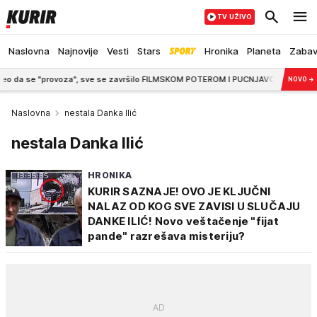
TV UŽIVO
Naslovna
Najnovije
Vesti
Stars
Hronika
Planeta
Zaba
se "provoza", sve se završilo FILMSKOM POTEROM I PUCNJAVOM
4:00
VAŽNO 
NOVO
→
Naslovna
nestala Danka Ilić
nestala Danka Ilić
HRONIKA
KURIR SAZNAJE! OVO JE KLJUČNI
NALAZ OD KOG SVE ZAVISI U SLUČAJU
DANKE ILIĆ! Novo veštačenje "fijat
pande" razrešava misteriju?