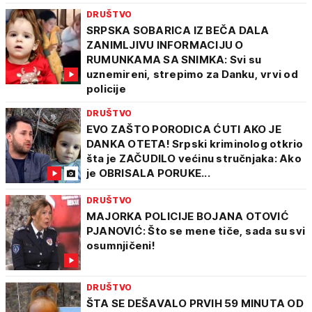
DRUŠTVO
SRPSKA SOBARICA IZ BEČA DALA
ZANIMLJIVU INFORMACIJU O
RUMUNKAMA SA SNIMKA: Svi su
uznemireni, strepimo za Danku, vrvi od
policije
DRUŠTVO
EVO ZAŠTO PORODICA ĆUTI AKO JE
DANKA OTETA! Srpski kriminolog otkrio
šta je ZAČUDILO većinu stručnjaka: Ako
je OBRISALA PORUKE...
DRUŠTVO
MAJORKA POLICIJE BOJANA OTOVIĆ
PJANOVIĆ: Što se mene tiče, sada su svi
osumnjičeni!
DRUŠTVO
ŠTA SE DEŠAVALO PRVIH 59 MINUTA OD