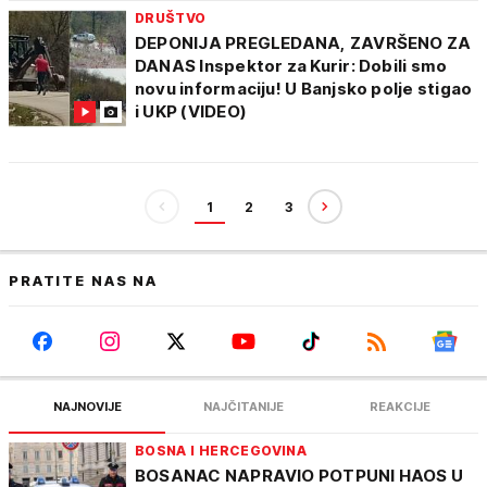
DRUŠTVO
DEPONIJA PREGLEDANA, ZAVRŠENO ZA
DANAS Inspektor za Kurir: Dobili smo
novu informaciju! U Banjsko polje stigao
i UKP (VIDEO)
1
2
3
PRATITE NAS NA
NAJNOVIJE
NAJČITANIJE
REAKCIJE
BOSNA I HERCEGOVINA
BOSANAC NAPRAVIO POTPUNI HAOS U