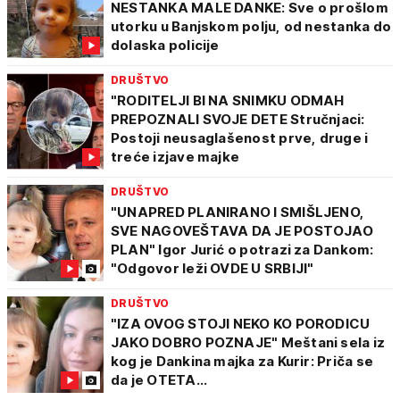
NESTANKA MALE DANKE: Sve o prošlom
utorku u Banjskom polju, od nestanka do
dolaska policije
DRUŠTVO
"RODITELJI BI NA SNIMKU ODMAH
PREPOZNALI SVOJE DETE Stručnjaci:
Postoji neusaglašenost prve, druge i
treće izjave majke
DRUŠTVO
"UNAPRED PLANIRANO I SMIŠLJENO,
SVE NAGOVEŠTAVA DA JE POSTOJAO
PLAN" Igor Jurić o potrazi za Dankom:
"Odgovor leži OVDE U SRBIJI"
DRUŠTVO
"IZA OVOG STOJI NEKO KO PORODICU
JAKO DOBRO POZNAJE" Meštani sela iz
kog je Dankina majka za Kurir: Priča se
da je OTETA...