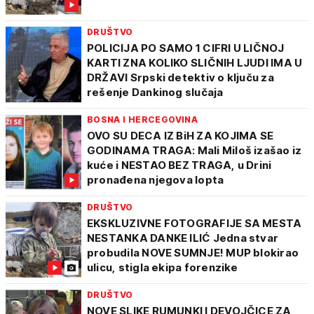
DRUŠTVO
POLICIJA PO SAMO 1 CIFRI U LIČNOJ
KARTI ZNA KOLIKO SLIČNIH LJUDI IMA U
DRŽAVI Srpski detektiv o ključu za
rešenje Dankinog slučaja
BOSNA I HERCEGOVINA
OVO SU DECA IZ BiH ZA KOJIMA SE
GODINAMA TRAGA: Mali Miloš izašao iz
kuće i NESTAO BEZ TRAGA, u Drini
pronađena njegova lopta
DRUŠTVO
EKSKLUZIVNE FOTOGRAFIJE SA MESTA
NESTANKA DANKE ILIĆ Jedna stvar
probudila NOVE SUMNJE! MUP blokirao
ulicu, stigla ekipa forenzike
DRUŠTVO
NOVE SLIKE RUMUNKI I DEVOJČICE ZA