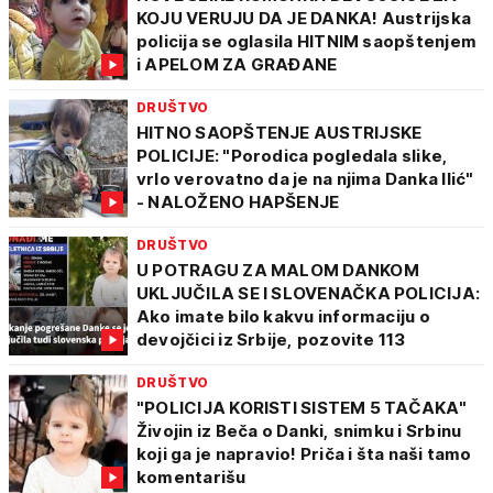
KOJU VERUJU DA JE DANKA! Austrijska
policija se oglasila HITNIM saopštenjem
i APELOM ZA GRAĐANE
DRUŠTVO
HITNO SAOPŠTENJE AUSTRIJSKE
POLICIJE: "Porodica pogledala slike,
vrlo verovatno da je na njima Danka Ilić"
- NALOŽENO HAPŠENJE
DRUŠTVO
U POTRAGU ZA MALOM DANKOM
UKLJUČILA SE I SLOVENAČKA POLICIJA:
Ako imate bilo kakvu informaciju o
devojčici iz Srbije, pozovite 113
DRUŠTVO
"POLICIJA KORISTI SISTEM 5 TAČAKA"
Živojin iz Beča o Danki, snimku i Srbinu
koji ga je napravio! Priča i šta naši tamo
komentarišu