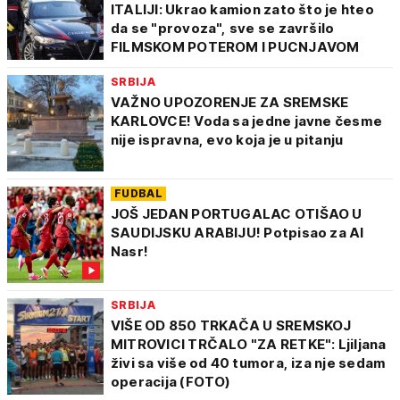
ITALIJI: Ukrao kamion zato što je hteo
da se "provoza", sve se završilo
FILMSKOM POTEROM I PUCNJAVOM
SRBIJA
VAŽNO UPOZORENJE ZA SREMSKE
KARLOVCE! Voda sa jedne javne česme
nije ispravna, evo koja je u pitanju
FUDBAL
JOŠ JEDAN PORTUGALAC OTIŠAO U
SAUDIJSKU ARABIJU! Potpisao za Al
Nasr!
SRBIJA
VIŠE OD 850 TRKAČA U SREMSKOJ
MITROVICI TRČALO "ZA RETKE": Ljiljana
živi sa više od 40 tumora, iza nje sedam
operacija (FOTO)