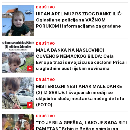
DRUŠTVO
HITAN APEL MUP RS ZBOG DANKE ILIĆ:
Oglasila se policija sa VAŽNOM
PORUKOM i informacijama za građane
DRUŠTVO
MALA DANKA NA NASLOVNICI
ČUVENOG NEMAČKOG BILDA: Cela
Evropa traži devojčicu sa cuclom! Priča i
u uglednim austrijskim novinama
DRUŠTVO
MISTERIOZNI NESTANAK MALE DANKE
(2) IZ SRBIJE: I švajcarski mediji se
uključili u slučaj nestanka našeg deteta
(FOTO)
DRUŠTVO
"TO JE BILA GREŠKA, LAKO JE SADA BITI
PAMETAN" Srbin iz Beča o snimku na