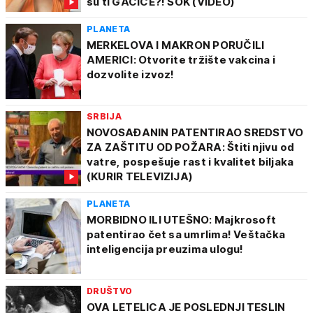
su ti GAĆICE?! ŠOK (VIDEO)
PLANETA
MERKELOVA I MAKRON PORUČILI
AMERICI: Otvorite tržište vakcina i
dozvolite izvoz!
SRBIJA
NOVOSAĐANIN PATENTIRAO SREDSTVO
ZA ZAŠTITU OD POŽARA: Štiti njivu od
vatre, pospešuje rast i kvalitet biljaka
(KURIR TELEVIZIJA)
PLANETA
MORBIDNO ILI UTEŠNO: Majkrosoft
patentirao čet sa umrlima! Veštačka
inteligencija preuzima ulogu!
DRUŠTVO
OVA LETELICA JE POSLEDNJI TESLIN