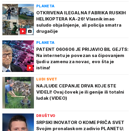
PLANETA
OTKRIVENA ILEGALNA FABRIKA RUSKIH
HELIKOPTERA KA-26! Vlasnik imao
suludo objašnjenje, ali policija smatra
drugačije
PLANETA
PATENT 060606 JE PRIJAVIO BIL GEJTS:
Na internetu je povezan sa čipovanjem
ljudi u zamenu za novac, evo šta je
istina!
LUDI SVET
NAJLUĐE CEPANJE DRVA KOJE STE
VIDELI! Ovaj čovek je ili genije ili totalni
ludak (VIDEO)
DRUŠTVO
SRPSKI INOVATOR O KOME PRIČA SVET
Svojim pronalaskom zadivio PLANETU: