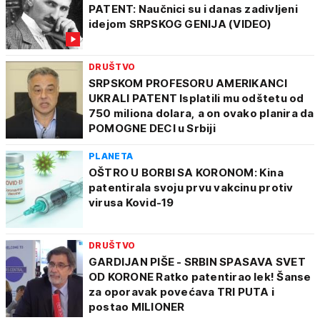
PATENT: Naučnici su i danas zadivljeni
idejom SRPSKOG GENIJA (VIDEO)
DRUŠTVO
SRPSKOM PROFESORU AMERIKANCI
UKRALI PATENT Isplatili mu odštetu od
750 miliona dolara, a on ovako planira da
POMOGNE DECI u Srbiji
PLANETA
OŠTRO U BORBI SA KORONOM: Kina
patentirala svoju prvu vakcinu protiv
virusa Kovid-19
DRUŠTVO
GARDIJAN PIŠE - SRBIN SPASAVA SVET
OD KORONE Ratko patentirao lek! Šanse
za oporavak povećava TRI PUTA i
postao MILIONER