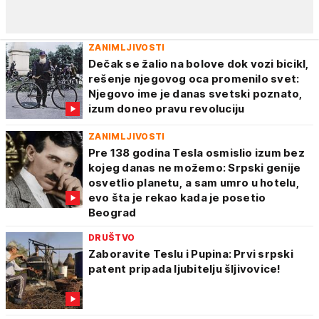
ZANIMLJIVOSTI
Dečak se žalio na bolove dok vozi bicikl,
rešenje njegovog oca promenilo svet:
Njegovo ime je danas svetski poznato,
izum doneo pravu revoluciju
ZANIMLJIVOSTI
Pre 138 godina Tesla osmislio izum bez
kojeg danas ne možemo: Srpski genije
osvetlio planetu, a sam umro u hotelu,
evo šta je rekao kada je posetio
Beograd
DRUŠTVO
Zaboravite Teslu i Pupina: Prvi srpski
patent pripada ljubitelju šljivovice!