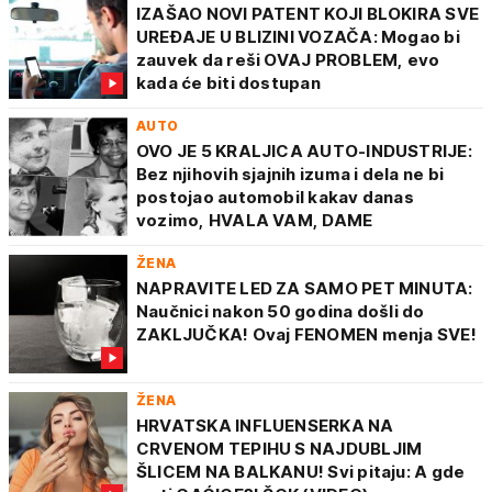
IZAŠAO NOVI PATENT KOJI BLOKIRA SVE
UREĐAJE U BLIZINI VOZAČA: Mogao bi
zauvek da reši OVAJ PROBLEM, evo
kada će biti dostupan
AUTO
OVO JE 5 KRALJICA AUTO-INDUSTRIJE:
Bez njihovih sjajnih izuma i dela ne bi
postojao automobil kakav danas
vozimo, HVALA VAM, DAME
ŽENA
NAPRAVITE LED ZA SAMO PET MINUTA:
Naučnici nakon 50 godina došli do
ZAKLJUČKA! Ovaj FENOMEN menja SVE!
ŽENA
HRVATSKA INFLUENSERKA NA
CRVENOM TEPIHU S NAJDUBLJIM
ŠLICEM NA BALKANU! Svi pitaju: A gde