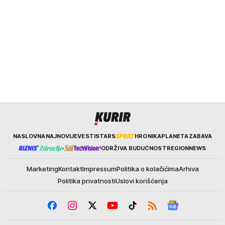
Kurir
NASLOVNA
NAJNOVIJE
VESTI
STARS
HRONIKA
PLANETA
ZABAVA
ODRŽIVA BUDUĆNOST
REGION
NEWS
Marketing
Kontakt
Impressum
Politika o kolačićima
Arhiva
Politika privatnosti
Uslovi korišćenja