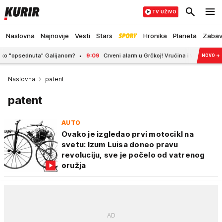
TV UŽIVO
Naslovna
Najnovije
Vesti
Stars
Hronika
Planeta
Zaba
dnuta" Galijanom?
9:09
Crveni alarm u Grčkoj! Vrućina i vetar prete da raspla
NOVO
→
Naslovna
patent
patent
AUTO
Ovako je izgledao prvi motocikl na
svetu: Izum Luisa doneo pravu
revoluciju, sve je počelo od vatrenog
oružja