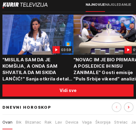
NAJNOVIJE
NAJGLEDANIJE
03:59
0
"MISLILA SAM DA JE
"NOVAC IM JE BIO PRIMAR
KOMŠIJA, A ONDA SAM
A POSLEDICE IH NISU
SHVATILA DA MI SKIDA
ZANIMALE" Gosti emisije
LANČIĆ!" Sanja otkrila detalje
"Puls Srbije vikend" analizi
napada u Novom Sadu
slučajeve koji su potresli
Vidi sve
Srbiju: Zločin se ne isplati
DNEVNI HOROSKOP
Ovan
Bik
Blizanac
Rak
Lav
Devica
Vaga
Škorpija
Strelac
Ja