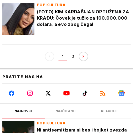
POP KULTURA
(FOTO) KIM KARDAŠIJAN OPTUŽENA ZA
KRAĐU: Čovek je tužio za 100.000.000
dolara, a evo zbog čega!
1
2
PRATITE NAS NA
NAJNOVIJE
NAJČITANIJE
REAKCIJE
POP KULTURA
Ni antisemitizam ni bes i bojkot zvezda