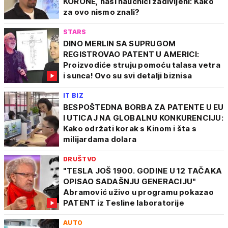
KORONE, naši naučnici zadivljeni: Kako
za ovo nismo znali?
STARS
DINO MERLIN SA SUPRUGOM
REGISTROVAO PATENT U AMERICI:
Proizvodiće struju pomoću talasa vetra
i sunca! Ovo su svi detalji biznisa
IT BIZ
BESPOŠTEDNA BORBA ZA PATENTE U EU
I UTICAJ NA GLOBALNU KONKURENCIJU:
Kako održati korak s Kinom i šta s
milijardama dolara
DRUŠTVO
"TESLA JOŠ 1900. GODINE U 12 TAČAKA
OPISAO SADAŠNJU GENERACIJU"
Abramović uživo u programu pokazao
PATENT iz Tesline laboratorije
AUTO