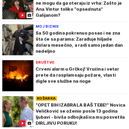
ne mogu da ga oteraju iz vrha: Zašto je
Ana Vintur toliko "opsednuta"
Galijanom?
MOJ BIZNIS
Sa 50 godina pokrenuo posao i ne zna
šta će sa parama: Zarađuje hiljade
dolara mesečno, a radi samo jedan dan
nedeljno
DRUŠTVO
Crveni alarm u Grčkoj! Vrućina i vetar
prete da rasplamsaju požare, vlasti
digle sve službe na noge
KOŠARKA
"OPET BIH IZABRALA BAŠ TEBE!" Novica
Veličković se oženio posle 13 godina
ljubavi - bivša odbojkašica mu posvetila
DIRLJIVU PORUKU!