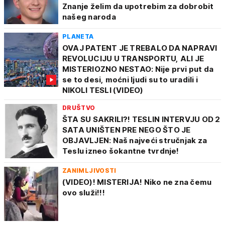
Znanje želim da upotrebim za dobrobit
našeg naroda
PLANETA
OVAJ PATENT JE TREBALO DA NAPRAVI
REVOLUCIJU U TRANSPORTU, ALI JE
MISTERIOZNO NESTAO: Nije prvi put da
se to desi, moćni ljudi su to uradili i
NIKOLI TESLI (VIDEO)
DRUŠTVO
ŠTA SU SAKRILI?! TESLIN INTERVJU OD 2
SATA UNIŠTEN PRE NEGO ŠTO JE
OBJAVLJEN: Naš najveći stručnjak za
Teslu izneo šokantne tvrdnje!
ZANIMLJIVOSTI
(VIDEO)! MISTERIJA! Niko ne zna čemu
ovo služi!!!