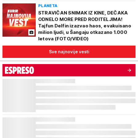
PLANETA
STRAVIČAN SNIMAK IZ KINE, DEČAKA
ODNELO MORE PRED RODITELJIMA!
Tajfun Delfin izazvao haos, evakuisano
milion ljudi, u Šangaju otkazano 1.000
letova (FOTO/VIDEO)
Sve najnovije vesti