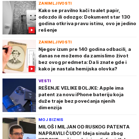
ZANIMLJIVOSTI
Kako se pravilno kači toalet papir,
odozdo ili odozgo: Dokument star 130
godina otkriva pravu istinu, ovo je jedino
rešenje
ZANIMLJIVOSTI
Njegov izum pre 140 godina odbacili, a
danas ne možemo da zamislimo život
bez ovog predmeta: Da li znate gde i
kako je nastala hemijska olovka?
VESTI
REŠENJE VELIKE BOLJKE: Apple ima
patent za novu iPhone bateriju koja
duže traje bez povećanja njenih
dimenzija
MOJ BIZNIS
MILOŠ I MILJAN OD RUSKOG PATENTA
NAPRAVILI ČUDO! Ideja sinula zbog