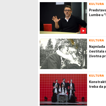
KULTURA
Predstava 
Lumbe u "
KULTURA
Najmlađa g
čestitala 
životna pr
KULTURA
Konstrakt
treba da 