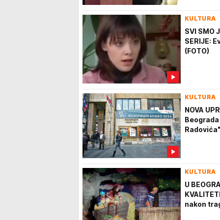
KULTURA
SVI SMO J
SERIJE: Ev
(FOTO)
KULTURA
NOVA UPR
Beograda 
Radovića
KULTURA
U BEOGRA
KVALITETN
nakon tra