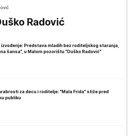
ović
Duško Radović
 izvođenje: Predstava mladih bez roditeljskog staranja,
na šansa", u Malom pozorištu "Duško Radović"
hrabrosti za decu i roditelje: "Mala Frida" stiže pred
u publiku