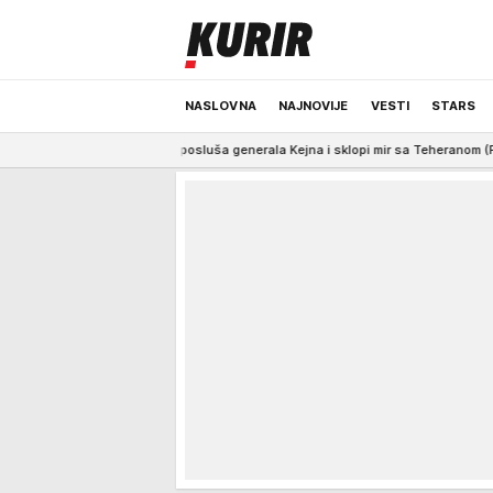
NASLOVNA
NAJNOVIJE
VESTI
STARS
Tramp posluša generala Kejna i sklopi mir sa Teheranom (FOTO)
7:52
TAČN
ODRŽIVA BUDUĆNOST
REGION
NEWS