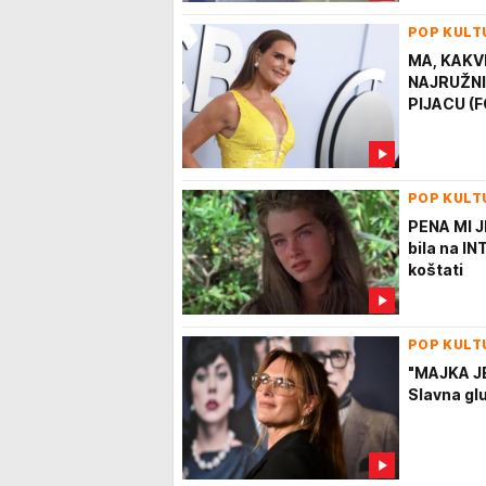
POP KULT
MA, KAKVE
NAJRUŽNIJ
PIJACU (
POP KULT
PENA MI 
bila na I
koštati
POP KULT
"MAJKA J
Slavna glu