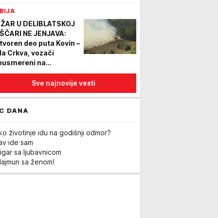
ižu mesečne isporuke
BIJA
ćnih raketa
ŽAR U DELIBLATSKOJ
ŠČARI NE JENJAVA:
tvoren deo puta Kovin –
la Crkva, vozači
eusmereni na
ternativne pravce
Sve najnovije vesti
C DANA
ko životinje idu na godišnji odmor?
Lav ide sam
igar sa ljubavnicom
Majmun sa ženom!