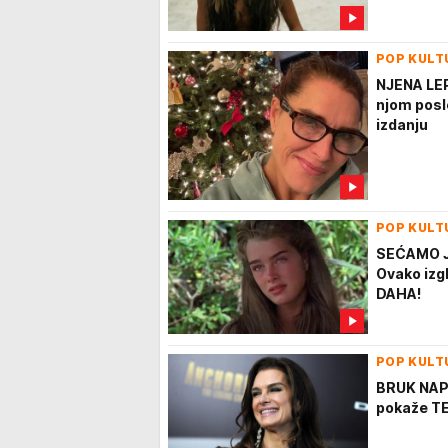
POP KULT
NJENA LEP
njom pos
izdanju
POP KULT
SEĆAMO JE
Ovako izg
DAHA!
POP KULT
BRUK NAPU
pokaže TE