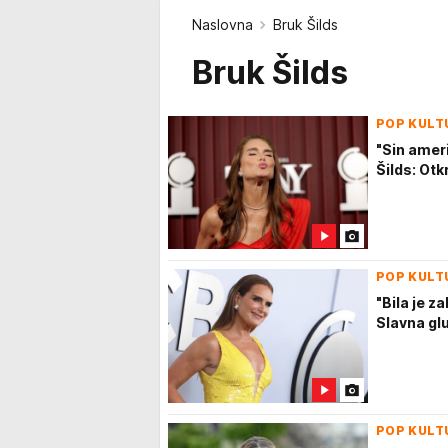
Naslovna
Bruk Šilds
Bruk Šilds
POP KULT
"Sin ameri
Šilds: Otk
POP KULT
"Bila je z
Slavna gl
POP KULT