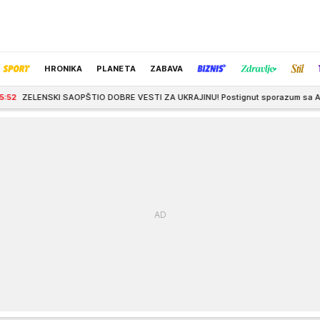
HRONIKA
PLANETA
ZABAVA
IO DOBRE VESTI ZA UKRAJINU! Postignut sporazum sa Amerikancima, Kijevu st
IZBOR UREDNIKA