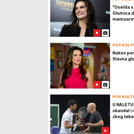
"Osetila s
Glumica d
memoari
POP KULT
Nakon poro
Slavna gl
POP KULT
U NALETU 
skandal i
zbog tebe