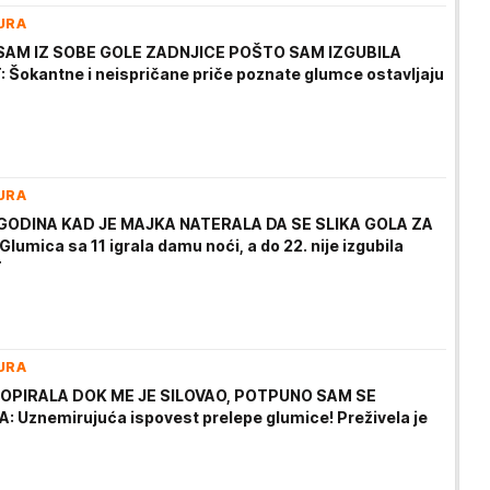
URA
 SAM IZ SOBE GOLE ZADNJICE POŠTO SAM IZGUBILA
 Šokantne i neispričane priče poznate glumce ostavljaju
URA
 GODINA KAD JE MAJKA NATERALA DA SE SLIKA GOLA ZA
lumica sa 11 igrala damu noći, a do 22. nije izgubila
T
URA
 OPIRALA DOK ME JE SILOVAO, POTPUNO SAM SE
 Uznemirujuća ispovest prelepe glumice! Preživela je