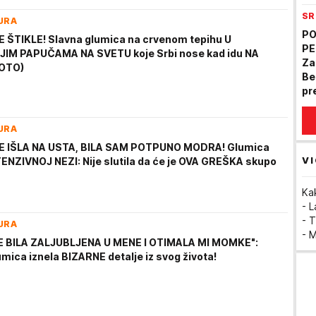
st
SR
mo
URA
PO
 ŠTIKLE! Slavna glumica na crvenom tepihu U
PE
IM PAPUČAMA NA SVETU koje Srbi nose kad idu NA
Za
FOTO)
Be
pr
al
URA
JE IŠLA NA USTA, BILA SAM POTPUNO MODRA! Glumica
VI
NTENZIVNOJ NEZI: Nije slutila da će je OVA GREŠKA skupo
Ka
- 
- T
URA
- 
E BILA ZALJUBLJENA U MENE I OTIMALA MI MOMKE":
mica iznela BIZARNE detalje iz svog života!