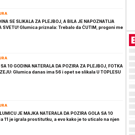
URA
INA SE SLIKALA ZA PLEJBOJ, A BILA JE NAPOZNATIJA
 SVETU! Glumica priznala: Trebalo da ĆUTIM, progoni me
URA
 SA 10 GODINA NATERALA DA POZIRA ZA PLEJBOJ, FOTKA
ZEJU: Glumica danas ima 56 i opet se slikala U TOPLESU
URA
LUMICU JE MAJKA NATERALA DA POZIRA GOLA SA 10
 11 je igrala prostitutku, a evo kako je to uticalo na njen