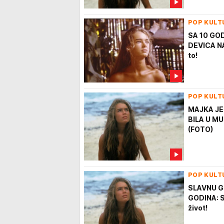
POP KULT
SA 10 GOD
DEVICA NA
to!
POP KULT
MAJKA JE
BILA U MU
(FOTO)
POP KULT
SLAVNU G
GODINA: Sa
život!