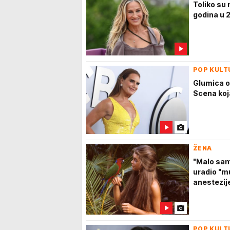
Toliko su 
godina u 
POP KULT
Glumica o
Scena koja
ŽENA
"Malo sam
uradio "mu
anestezij
POP KULT