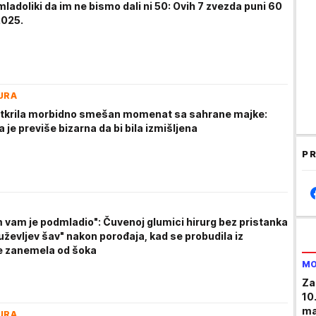
mladoliki da im ne bismo dali ni 50: Ovih 7 zvezda puni 60
2025.
URA
tkrila morbidno smešan momenat sa sahrane majke:
 je previše bizarna da bi bila izmišljena
PR
 vam je podmladio": Čuvenoj glumici hirurg bez pristanka
ževljev šav" nakon porođaja, kad se probudila iz
e zanemela od šoka
MO
Za
10
ma
URA