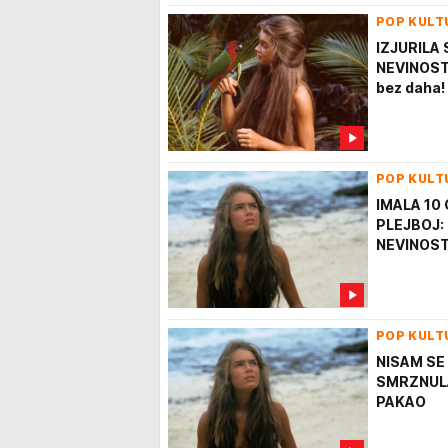
POP KULT
IZJURILA
NEVINOST:
bez daha!
POP KULT
IMALA 10
PLEJBOJ: G
NEVINOS
POP KULT
NISAM SE
SMRZNULA:
PAKAO