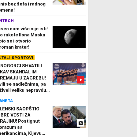
znis bez šefa i radnog
emena!
NTECH
sec nam više nije isti!
o rakete Ilona Maska
bio se i otvorio
roman krater!
STALI SPORTOVI
NOGORCI SHVATILI
KAV SKANDAL IM
REMAJU U ZAGREBU!
vili se nadležnima, pa
živeli veliku nepravdu,
onda šokirali sve!
ANETA
LENSKI SAOPŠTIO
BRE VESTI ZA
RAJINU! Postignut
orazum sa
erikancima, Kijevu