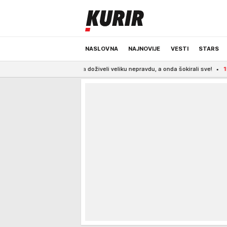
NASLOVNA
NAJNOVIJE
VESTI
STARS
 pa doživeli veliku nepravdu, a onda šokirali sve!
15:52
ZELENSKI SAOPŠT
ODRŽIVA BUDUĆNOST
REGION
NEWS