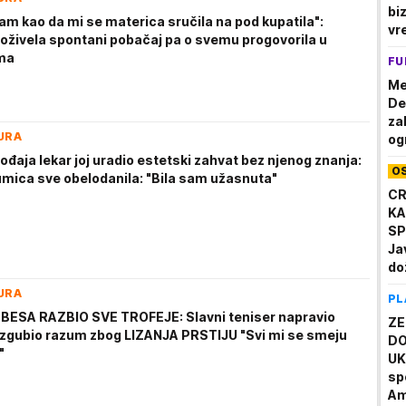
bi
am kao da mi se materica sručila na pod kupatila":
vr
oživela spontani pobačaj pa o svemu progovorila u
ma
FU
Me
De
za
URA
og
đaja lekar joj uradio estetski zahvat bez njenog znanja:
O
umica sve obelodanila: "Bila sam užasnuta"
CR
KA
SP
Ja
do
a 
URA
PL
BESA RAZBIO SVE TROFEJE: Slavni teniser napravio
ZE
 izgubio razum zbog LIZANJA PRSTIJU "Svi mi se smeju
DO
"
UK
sp
Am