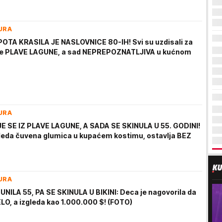
URA
OTA KRASILA JE NASLOVNICE 80-IH! Svi su uzdisali za
le PLAVE LAGUNE, a sad NEPREPOZNATLJIVA u kućnom
URA
 SE IZ PLAVE LAGUNE, A SADA SE SKINULA U 55. GODINI!
leda čuvena glumica u kupaćem kostimu, ostavlja BEZ
URA
NILA 55, PA SE SKINULA U BIKINI: Deca je nagovorila da
LO, a izgleda kao 1.000.000 $! (FOTO)