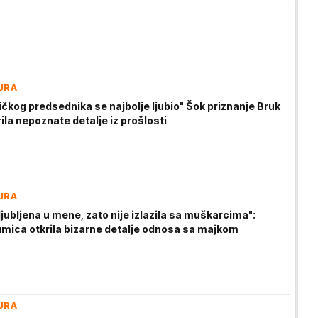
URA
čkog predsednika se najbolje ljubio" Šok priznanje Bruk
rila nepoznate detalje iz prošlosti
URA
aljubljena u mene, zato nije izlazila sa muškarcima":
umica otkrila bizarne detalje odnosa sa majkom
URA