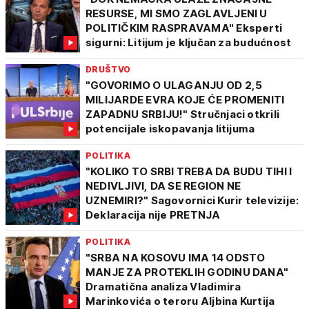
RESURSE, MI SMO ZAGLAVLJENI U
POLITIČKIM RASPRAVAMA" Eksperti
sigurni: Litijum je ključan za budućnost
DRUŠTVO
"GOVORIMO O ULAGANJU OD 2,5
MILIJARDE EVRA KOJE ĆE PROMENITI
ZAPADNU SRBIJU!" Stručnjaci otkrili
potencijale iskopavanja litijuma
POLITIKA
"KOLIKO TO SRBI TREBA DA BUDU TIHI I
NEDIVLJIVI, DA SE REGION NE
UZNEMIRI?" Sagovornici Kurir televizije:
Deklaracija nije PRETNJA
POLITIKA
"SRBA NA KOSOVU IMA 14 ODSTO
MANJE ZA PROTEKLIH GODINU DANA"
Dramatična analiza Vladimira
Marinkovića o teroru Aljbina Kurtija