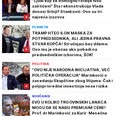
"Ljudi koji se domognu fotelje nisu
zaštićeni" Šta rekonstrukcija Vlade
donosi Srbiji? Stanković: Ovo su tri
najveća izazova
PLANETA
TRAMP HTEO ILON MASKA ZA
POTPREDSEDNIKA, ALI JEDNA PRAVNA
STVAR KOPČA! Stručnjaci bez dileme:
Ovo mu je obećao ako pobedi na
predsedničkim izborima, ŠOK!
POLITIKA
"OVO NIJE NARODNA INICIJATIVA, VEĆ
POLITIČKA OPERACIJA" Marinković o
zasedanju Skupštine zbog litijuma: Čak i
poljoprivredne investicije nose rizike
NOVČANIK
EVO U KOLIKO TRGOVINSKIH LANACA
MOGU DA SE NAĐU PREMIJUM CENE!
Prof. dr Marinković za Kurir: Mesečna