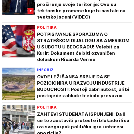
proširenju svoje teritorije: Ovo su
tektonske promene koje bi nastale na
svetskoj sceni (VIDEO)
POLITIKA
POTPISIVANJE SPORAZUMA O
STRATEŠKOM DIJALOGU SA AMERIKOM
U SUBOTU U BEOGRADU! Velebit za
Kurir: Dokument će biti ozvaničen
dolaskom Ričarda Verme
INFOBIZ
OVDE LEŽI ŠANSA SRBIJE DA SE
POZICIONIRA U RAZVOJU INDUSTRIJE
BUDUĆNOSTI: Postoji zabrinutost, ali bi
postojeće zablude trebalo prevazići
POLITIKA
ZAHTEVI STUDENATA ISPUNJENI: Da li
će to zaustaviti proteste i blokade ili su
iza svega ipak politička igra i interesi
opozicije?