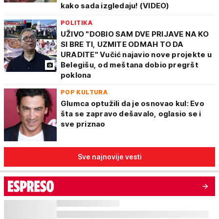
kako sada izgledaju! (VIDEO)
POLITIKA
UŽIVO "DOBIO SAM DVE PRIJAVE NA KO
SI BRE TI, UZMITE ODMAH TO DA
URADITE" Vučić najavio nove projekte u
Belegišu, od meštana dobio pregršt
poklona
POP KULTURA
Glumca optužili da je osnovao kul: Evo
šta se zapravo dešavalo, oglasio se i
sve priznao
Sve najnovije vesti