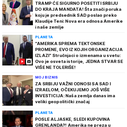
TRAMP ĆE SIGURNO POSETITI SRBIJU
DO KRAJA MANDATA! Šta znači poruka
koju je predsednik SAD poslao preko
Klaudije Teni: Nova era odnosa Amerike
i naše zemlje
PLANETA
"AMERIKA SPREMA TEKTONSKE
PROMENE, EVO IZ KOJIH ORGANIZACIJA
IZLAZI" Stručnjaci o izmenama u svetu:
Ovo je osveta istorije, JEDNA STVAR SE
VIŠE NE TOLERIŠE!
MOJ BIZNIS
ZA SRBIJU VAŽNI ODNOSI SA SAD I
IZRAELOM, OČEKUJEMO JOŠ VIŠE
INVESTICIJA: Naša zemlja danas ima
veliki geopolitički značaj
PLANETA
POSLE ALJASKE, SLEDI KUPOVINA
GRENLANDA?! Amerika ne preza u