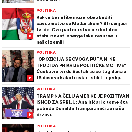
POLITIKA
Kakve benefite može obezbediti
savezništvo sa Mađarskom? Stručnjaci
tvrde: Ovo partnerstvo će dodatno
stabilizovati energetske resurse u
našoj zemlji
POLITIKA
"OPOZICIJA SE OVOGA PUTA NI NE
TRUDI DA PRIKRIJE POLITIČKE MOTIVE"
Čučković tvrdi: Sastali su se tog dana u
16 časova kako bi iskoristili tragediju
POLITIKA
TRAMP NA ČELU AMERIKE JE POZITIVAN
ISHOD ZA SRBIJU: Analitičari o tome šta
pobeda Donalda Trampa znači za našu
državu
POLITIKA