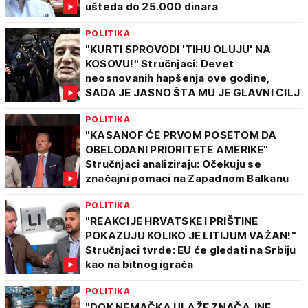
ušteda do 25.000 dinara
POLITIKA
"KURTI SPROVODI 'TIHU OLUJU' NA
KOSOVU!" Stručnjaci: Devet
neosnovanih hapšenja ove godine,
SADA JE JASNO ŠTA MU JE GLAVNI CILJ
POLITIKA
"KASANOF ĆE PRVOM POSETOM DA
OBELODANI PRIORITETE AMERIKE"
Stručnjaci analiziraju: Očekuju se
značajni pomaci na Zapadnom Balkanu
POLITIKA
"REAKCIJE HRVATSKE I PRIŠTINE
POKAZUJU KOLIKO JE LITIJUM VAŽAN!"
Stručnjaci tvrde: EU će gledati na Srbiju
kao na bitnog igrača
POLITIKA
"DOK NEMAČKA ULAŽE ZNAČAJNE