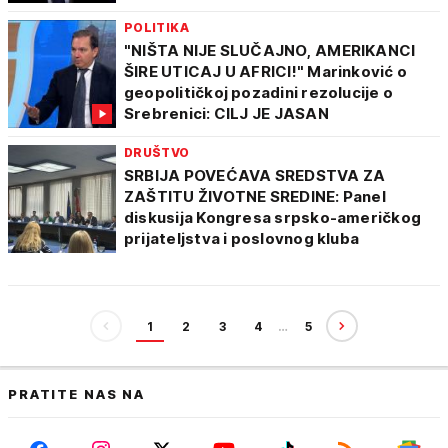
POLITIKA
"NIŠTA NIJE SLUČAJNO, AMERIKANCI
ŠIRE UTICAJ U AFRICI!" Marinković o
geopolitičkoj pozadini rezolucije o
Srebrenici: CILJ JE JASAN
DRUŠTVO
SRBIJA POVEĆAVA SREDSTVA ZA
ZAŠTITU ŽIVOTNE SREDINE: Panel
diskusija Kongresa srpsko-američkog
prijateljstva i poslovnog kluba
1
2
3
4
…
5
PRATITE NAS NA