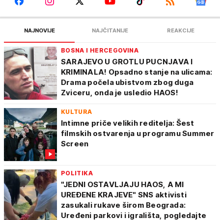
NAJNOVIJE
NAJČITANIJE
REAKCIJE
BOSNA I HERCEGOVINA
SARAJEVO U GROTLU PUCNJAVA I
KRIMINALA! Opsadno stanje na ulicama:
Drama počela ubistvom zbog duga
Zviceru, onda je usledio HAOS!
KULTURA
Intimne priče velikih reditelja: Šest
filmskih ostvarenja u programu Summer
Screen
POLITIKA
"JEDNI OSTAVLJAJU HAOS, A MI
UREĐENE KRAJEVE" SNS aktivisti
zasukali rukave širom Beograda:
Uređeni parkovi i igrališta, pogledajte