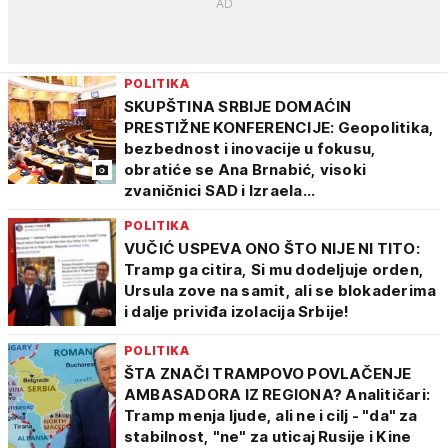
POLITIKA
SKUPŠTINA SRBIJE DOMAĆIN
PRESTIŽNE KONFERENCIJE: Geopolitika,
bezbednost i inovacije u fokusu,
obratiće se Ana Brnabić, visoki
zvaničnici SAD i Izraela...
POLITIKA
VUČIĆ USPEVA ONO ŠTO NIJE NI TITO:
Tramp ga citira, Si mu dodeljuje orden,
Ursula zove na samit, ali se blokaderima
i dalje priviđa izolacija Srbije!
POLITIKA
ŠTA ZNAČI TRAMPOVO POVLAČENJE
AMBASADORA IZ REGIONA? Analitičari:
Tramp menja ljude, ali ne i cilj - "da" za
stabilnost, "ne" za uticaj Rusije i Kine