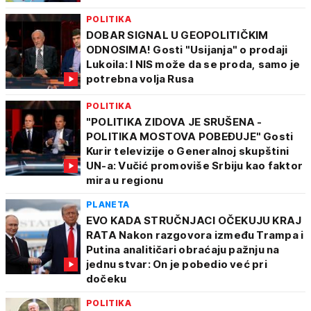
POLITIKA
DOBAR SIGNAL U GEOPOLITIČKIM
ODNOSIMA! Gosti "Usijanja" o prodaji
Lukoila: I NIS može da se proda, samo je
potrebna volja Rusa
POLITIKA
"POLITIKA ZIDOVA JE SRUŠENA -
POLITIKA MOSTOVA POBEĐUJE" Gosti
Kurir televizije o Generalnoj skupštini
UN-a: Vučić promoviše Srbiju kao faktor
mira u regionu
PLANETA
EVO KADA STRUČNJACI OČEKUJU KRAJ
RATA Nakon razgovora između Trampa i
Putina analitičari obraćaju pažnju na
jednu stvar: On je pobedio već pri
dočeku
POLITIKA