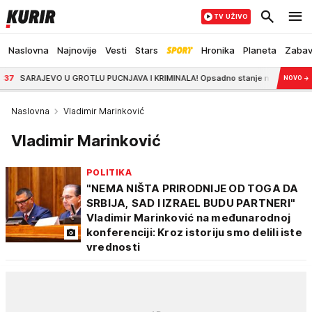
TV UŽIVO
Naslovna
Najnovije
Vesti
Stars
Hronika
Planeta
Zaba
JEVO U GROTLU PUCNJAVA I KRIMINALA! Opsadno stanje na ulicama: Drama počel
NOVO
→
Naslovna
Vladimir Marinković
Vladimir Marinković
POLITIKA
"NEMA NIŠTA PRIRODNIJE OD TOGA DA
SRBIJA, SAD I IZRAEL BUDU PARTNERI"
Vladimir Marinković na međunarodnoj
konferenciji: Kroz istoriju smo delili iste
vrednosti