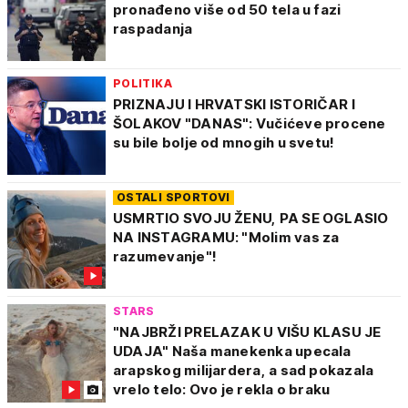
pronađeno više od 50 tela u fazi
raspadanja
POLITIKA
PRIZNAJU I HRVATSKI ISTORIČAR I
ŠOLAKOV "DANAS": Vučićeve procene
su bile bolje od mnogih u svetu!
OSTALI SPORTOVI
USMRTIO SVOJU ŽENU, PA SE OGLASIO
NA INSTAGRAMU: "Molim vas za
razumevanje"!
STARS
"NAJBRŽI PRELAZAK U VIŠU KLASU JE
UDAJA" Naša manekenka upecala
arapskog milijardera, a sad pokazala
vrelo telo: Ovo je rekla o braku