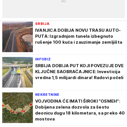
SRBIJA
IVANJICA DOBIJA NOVU TRASU AUTO-
PUTA: Izgradnjom tunela izbegnuto
rušenje 100 kuća i zauzimanje zemljišta
INFOBIZ
SRBIJA DOBIJA PUT KOJI POVEZUJE DVE
KLJUČNE SAOBRAĆAJNICE: Investicija
vredna 1,5 milijardi dinara! Radovi počeli
NEKRETNINE
VOJVODINA ĆE IMATI ŠIROKI "OSMEH":
Dobijena zelena dozvola za šestu
deonicu dugu 18 kilometara, sa preko 40
mostova