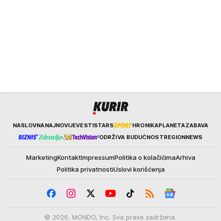
Kurir
NASLOVNA
NAJNOVIJE
VESTI
STARS
HRONIKA
PLANETA
ZABAVA
ODRŽIVA BUDUĆNOST
REGION
NEWS
Marketing
Kontakt
Impressum
Politika o kolačićima
Arhiva
Politika privatnosti
Uslovi korišćenja
© 2026. MONDO, Inc. Sva prava zadržana.