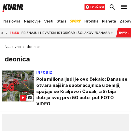
TV UŽIVO
Naslovna
Najnovije
Vesti
Stars
Hronika
Planeta
Zaba
58
PRIZNAJU I HRVATSKI ISTORIČAR I ŠOLAKOV "DANAS": Vučićeve procene su bil
NOVO
→
Naslovna
deonica
deonica
INFOBIZ
Pola miliona ljudi je ovo čekalo: Danas se
otvara najšira saobraćajnica u zemlji,
spajaju se Kraljevo i Čačak, a Srbija
dobija svoj prvi 5G auto-put FOTO
VIDEO