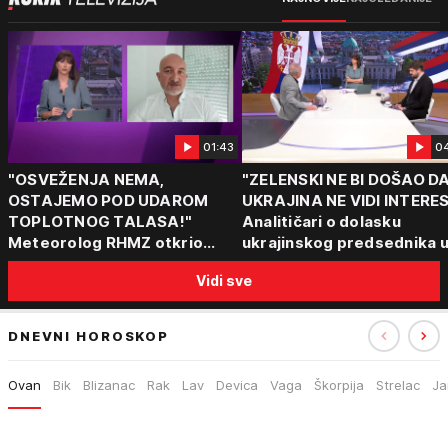
01:43
0
"OSVEŽENJA NEMA,
"ZELENSKI NE BI DOŠAO D
OSTAJEMO POD UDAROM
UKRAJINA NE VIDI INTERE
TOPLOTNOG TALASA!"
Analitičari o dolasku
Meteorolog RHMZ otkrio
ukrajinskog predsednika 
kakvo vreme nas čeka do
Beograd: "Srbija može da
Vidi sve
kraja avgusta
razgovara sa svima"
DNEVNI HOROSKOP
Ovan
Bik
Blizanac
Rak
Lav
Devica
Vaga
Škorpija
Strelac
Ja