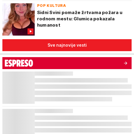
POP KULTURA
Sidni Svini pomaže žrtvama požara u
rodnom mestu: Glumica pokazala
humanost
Sve najnovije vesti