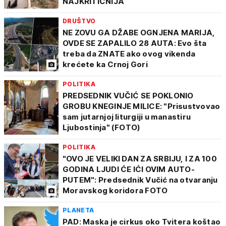
NAJKRITIČNIJA
DRUŠTVO
NE ZOVU GA DŽABE OGNJENA MARIJA,
OVDE SE ZAPALILO 28 AUTA: Evo šta
treba da ZNATE ako ovog vikenda
krećete ka Crnoj Gori
POLITIKA
PREDSEDNIK VUČIĆ SE POKLONIO
GROBU KNEGINJE MILICE: "Prisustvovao
sam jutarnjoj liturgiji u manastiru
Ljubostinja" (FOTO)
POLITIKA
"OVO JE VELIKI DAN ZA SRBIJU, I ZA 100
GODINA LJUDI ĆE IĆI OVIM AUTO-
PUTEM": Predsednik Vučić na otvaranju
Moravskog koridora FOTO
PLANETA
PAD: Maska je cirkus oko Tvitera koštao