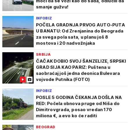
moći da se vozi kao do sada, odlučili da
smanje gužvu!
INFOBIZ
POČELA GRADNJA PRVOG AUTO-PUTA
U BANATU: Od Zrenjanina do Beograda
za svega pola sata, u planu još 8
mostova i 20 nadvožnjaka
SRBIJA
ČAČAK DOBIO SVOJ ŠANZELIZE, SRPSKI
GRAD SIJA KAO PARIZ: Puštena u
saobraćaj još jedna deonica Bulevara
vojvode Putnika (FOTO)
INFOBIZ
POSLE 5 GODINA ČEKANJA DOŠLA NA
RED: Počela obnova pruge od Niša do
Dimitrovgrada, posao vredan 170
miliona €, a evo ko će raditi
BEOGRAD