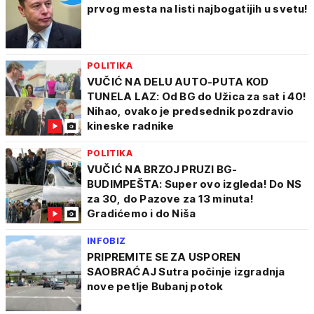
prvog mesta na listi najbogatijih u svetu!
POLITIKA
VUČIĆ NA DELU AUTO-PUTA KOD
TUNELA LAZ: Od BG do Užica za sat i 40!
Nihao, ovako je predsednik pozdravio
kineske radnike
POLITIKA
VUČIĆ NA BRZOJ PRUZI BG-
BUDIMPEŠTA: Super ovo izgleda! Do NS
za 30, do Pazove za 13 minuta!
Gradićemo i do Niša
INFOBIZ
PRIPREMITE SE ZA USPOREN
SAOBRAĆAJ Sutra počinje izgradnja
nove petlje Bubanj potok