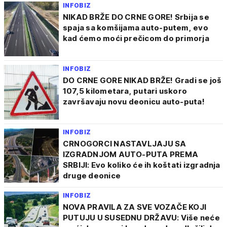
INFOBIZ
NIKAD BRŽE DO CRNE GORE! Srbija se
spaja sa komšijama auto-putem, evo
kad ćemo moći prečicom do primorja
INFOBIZ
DO CRNE GORE NIKAD BRŽE! Gradi se još
107,5 kilometara, putari uskoro
završavaju novu deonicu auto-puta!
INFOBIZ
CRNOGORCI NASTAVLJAJU SA
IZGRADNJOM AUTO-PUTA PREMA
SRBIJI: Evo koliko će ih koštati izgradnja
druge deonice
INFOBIZ
NOVA PRAVILA ZA SVE VOZAČE KOJI
PUTUJU U SUSEDNU DRŽAVU: Više neće