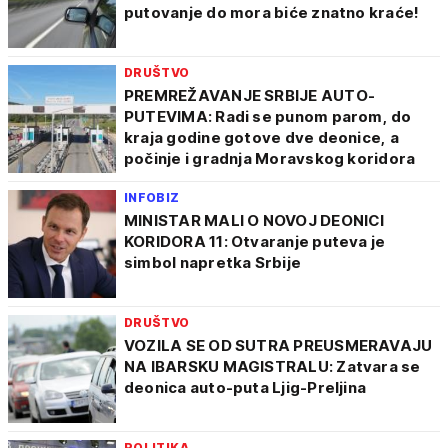
putovanje do mora biće znatno kraće!
DRUŠTVO
PREMREŽAVANJE SRBIJE AUTO-
PUTEVIMA: Radi se punom parom, do
kraja godine gotove dve deonice, a
počinje i gradnja Moravskog koridora
INFOBIZ
MINISTAR MALI O NOVOJ DEONICI
KORIDORA 11: Otvaranje puteva je
simbol napretka Srbije
DRUŠTVO
VOZILA SE OD SUTRA PREUSMERAVAJU
NA IBARSKU MAGISTRALU: Zatvara se
deonica auto-puta Ljig-Preljina
POLITIKA