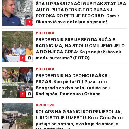
ŠTA U PRAKSI ZNAČI GUBITAK STATUSA
AUTO-PUTA DEONICE OD BUBANJ
POTOKA DO PETLJE BEOGRAD: Damir
Okanović sve detaljno objasnio!
POLITIKA
PREDSEDNIK SRBIJE SEO DA RUČA S
RADNICIMA, NA STOLU OMILJENO JELO
A DO NJEGA GRBA: Ko je najbrži čovek
među putarima? (FOTO)
POLITIKA
PREDSEDNIK NA DEONICI RAŠKA -
PAZAR: Kao pista! Od Pazara do
Beograda za dva sata, radiće se i
Kadinjača! Pomenuo i Orbana
DRUŠTVO
KOLAPS NA GRANICI KOD PRIJEPOLJA,
LJUDI STOJE U MESTU: Kroz Crnu Goru
putuje se satima, evo koja deonica je