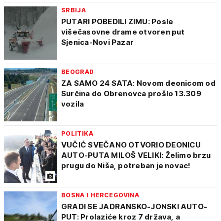
SRBIJA
PUTARI POBEDILI ZIMU: Posle
višečasovne drame otvoren put
Sjenica-Novi Pazar
BEOGRAD
ZA SAMO 24 SATA: Novom deonicom od
Surčina do Obrenovca prošlo 13.309
vozila
POLITIKA
VUČIĆ SVEČANO OTVORIO DEONICU
AUTO-PUTA MILOŠ VELIKI: Želimo brzu
prugu do Niša, potreban je novac!
BOSNA I HERCEGOVINA
GRADI SE JADRANSKO-JONSKI AUTO-
PUT: Prolaziće kroz 7 država, a