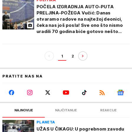
POČELA IZGRADNJA AUTO-PUTA
PRELJINA-POŽEGA Vučić: Danas
otvaramo radove na najtežoj deonici,
čeka nas još posla! Sve ono što nismo
uradili 70 godina biće gotovo nešto
sada, nešto za 2 godine
1
2
PRATITE NAS NA
NAJNOVIJE
NAJČITANIJE
REAKCIJE
PLANETA
UŽAS U ČIKAGU: U pogrebnom zavodu