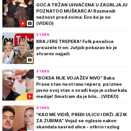
GOCA TRŽAN UHVAĆENA U ZAGRLJAJU
POZNATOG MUŠKARCA! Razmenili
nežnost pred svima: Evo ko je on
(VIDEO)
STARS
KRAJ ERE TREPERA! Folk pevačice
preuzele tron: Jutjub pokazao ko je
stvarno najjači
STARS
"ĐOKSA NIJE VOJAŽEV NIVO" Baka
Prase stao na stranu repera, pa izneo
javno svoj stav o svađi koja je uzburkala
medije! Smatram da je bilo... (VIDEO)
STARS
"KAD ME VIDIŠ, PREĐI ULICU I DRŽI JEZIK
ZA ZUBIMA" Vojaž se oglasio nakon
skandala nasred ulice - otkrio razlog