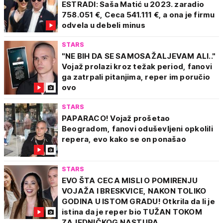
ESTRADI: Saša Matić u 2023. zaradio
758.051 €, Ceca 541.111 €, a ona je firmu
odvela u debeli minus
STARS
"NE BIH DA SE SAMOSAŽALJEVAM ALI.."
Vojaž prolazi kroz težak period, fanovi
ga zatrpali pitanjima, reper im poručio
ovo
STARS
PAPARACO! Vojaž prošetao
Beogradom, fanovi oduševljeni opkolili
repera, evo kako se on ponašao
STARS
EVO ŠTA CECA MISLI O POMIRENJU
VOJAŽA I BRESKVICE, NAKON TOLIKO
GODINA U ISTOM GRADU! Otkrila da li je
istina da je reper bio TUŽAN TOKOM
ZAJEDNIČKOG NASTUPA