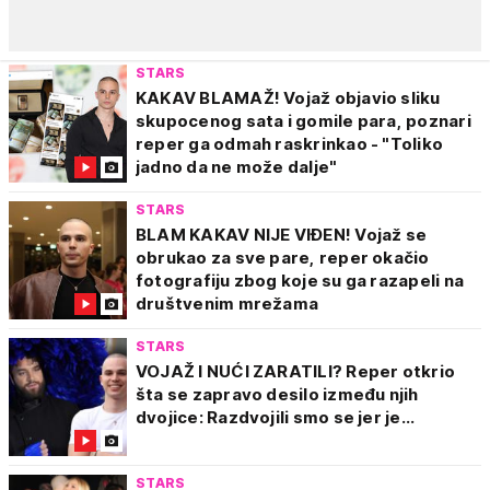
STARS
KAKAV BLAMAŽ! Vojaž objavio sliku
skupocenog sata i gomile para, poznari
reper ga odmah raskrinkao - "Toliko
jadno da ne može dalje"
STARS
BLAM KAKAV NIJE VIĐEN! Vojaž se
obrukao za sve pare, reper okačio
fotografiju zbog koje su ga razapeli na
društvenim mrežama
STARS
VOJAŽ I NUĆI ZARATILI? Reper otkrio
šta se zapravo desilo između njih
dvojice: Razdvojili smo se jer je...
STARS