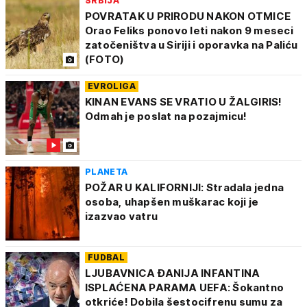
SRBIJA
POVRATAK U PRIRODU NAKON OTMICE
Orao Feliks ponovo leti nakon 9 meseci
zatočeništva u Siriji i oporavka na Paliću
(FOTO)
EVROLIGA
KINAN EVANS SE VRATIO U ŽALGIRIS!
Odmah je poslat na pozajmicu!
PLANETA
POŽAR U KALIFORNIJI: Stradala jedna
osoba, uhapšen muškarac koji je
izazvao vatru
FUDBAL
LJUBAVNICA ĐANIJA INFANTINA
ISPLAĆENA PARAMA UEFA: Šokantno
otkriće! Dobila šestocifrenu sumu za