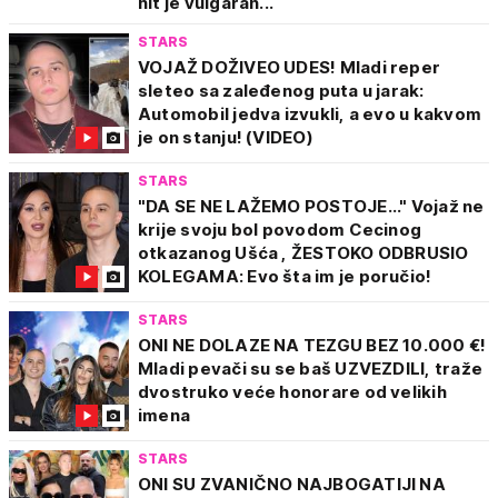
hit je vulgaran...
STARS
VOJAŽ DOŽIVEO UDES! Mladi reper
sleteo sa zaleđenog puta u jarak:
Automobil jedva izvukli, a evo u kakvom
je on stanju! (VIDEO)
STARS
"DA SE NE LAŽEMO POSTOJE..." Vojaž ne
krije svoju bol povodom Cecinog
otkazanog Ušća , ŽESTOKO ODBRUSIO
KOLEGAMA: Evo šta im je poručio!
STARS
ONI NE DOLAZE NA TEZGU BEZ 10.000 €!
Mladi pevači su se baš UZVEZDILI, traže
dvostruko veće honorare od velikih
imena
STARS
ONI SU ZVANIČNO NAJBOGATIJI NA