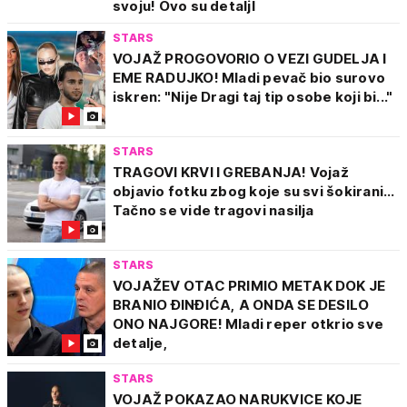
svoju! Ovo su detaljI
STARS
VOJAŽ PROGOVORIO O VEZI GUDELJA I
EME RADUJKO! Mladi pevač bio surovo
iskren: "Nije Dragi taj tip osobe koji bi..."
STARS
TRAGOVI KRVI I GREBANJA! Vojaž
objavio fotku zbog koje su svi šokirani...
Tačno se vide tragovi nasilja
STARS
VOJAŽEV OTAC PRIMIO METAK DOK JE
BRANIO ĐINĐIĆA, A ONDA SE DESILO
ONO NAJGORE! Mladi reper otkrio sve
detalje,
STARS
VOJAŽ POKAZAO NARUKVICE KOJE