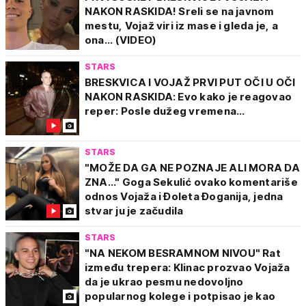
NAKON RASKIDA! Sreli se na javnom
mestu, Vojaž viri iz mase i gleda je, a
ona... (VIDEO)
STARS
BRESKVICA I VOJAŽ PRVI PUT OČI U OČI
NAKON RASKIDA: Evo kako je reagovao
reper: Posle dužeg vremena...
STARS
"MOŽE DA GA NE POZNAJE ALI MORA DA
ZNA..." Goga Sekulić ovako komentariše
odnos Vojaža i Đoleta Đoganija, jedna
stvar ju je začudila
STARS
"NA NEKOM BESRAMNOM NIVOU" Rat
između trepera: Klinac prozvao Vojaža
da je ukrao pesmu nedovoljno
popularnog kolege i potpisao je kao