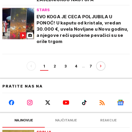
STARS
EVO KOGA JE CECA POLJUBILA U
PONOĆ! U kaputu od kristala, vredan
30.000 €, uvela Novljane u Novu godinu,
a njegove reči upućene pevačici su se
orile trgom
1
2
3
4
…
7
PRATITE NAS NA
NAJNOVIJE
NAJČITANIJE
REAKCIJE