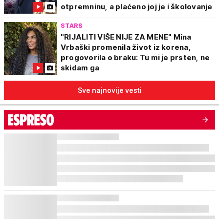
otpremninu, a plaćeno joj je i školovanje
STARS
"RIJALITI VIŠE NIJE ZA MENE" Mina
Vrbaški promenila život iz korena,
progovorila o braku: Tu mi je prsten, ne
skidam ga
Sve najnovije vesti