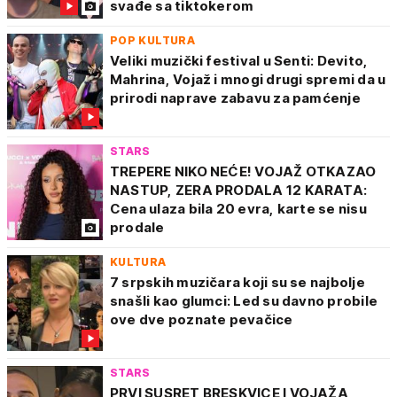
svađe sa tiktokerom
POP KULTURA
Veliki muzički festival u Senti: Devito,
Mahrina, Vojaž i mnogi drugi spremi da u
prirodi naprave zabavu za pamćenje
STARS
TREPERE NIKO NEĆE! VOJAŽ OTKAZAO
NASTUP, ZERA PRODALA 12 KARATA:
Cena ulaza bila 20 evra, karte se nisu
prodale
KULTURA
7 srpskih muzičara koji su se najbolje
snašli kao glumci: Led su davno probile
ove dve poznate pevačice
STARS
PRVI SUSRET BRESKVICE I VOJAŽA