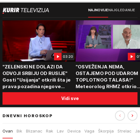
NAJNOVIJE
NAJGLEDANIJE
03:20
0
"ZELENSKI NE DOLAZI DA
"OSVEŽENJA NEMA,
ODVOJI SRBIJU OD RUSIJE"
OSTAJEMO POD UDAROM
Gosti "Usijanja" otkrili šta je
TOPLOTNOG TALASA!"
prava pozadina njegove
Meteorolog RHMZ otkrio
posete Beogradu
kakvo vreme nas čeka do
Vidi sve
kraja avgusta
DNEVNI HOROSKOP
Ovan
Bik
Blizanac
Rak
Lav
Devica
Vaga
Škorpija
Strelac
Ja