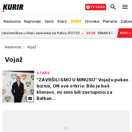
TV UŽIVO
Naslovna
Najnovije
Vesti
Stars
Hronika
Planeta
Zaba
a u Siriji i oporavka na Paliću (FOTO)
23:29
KINAN EVANS SE VRATIO U ŽAL
NOVO
→
Naslovna
Vojaž
Vojaž
STARS
"ZAVRŠILI SMO U MINUSU" Vojažu pukao
biznis, ON sve otkrio: Bilo je baš
klimavo, mi smo bili zastupnici za
Balkan...