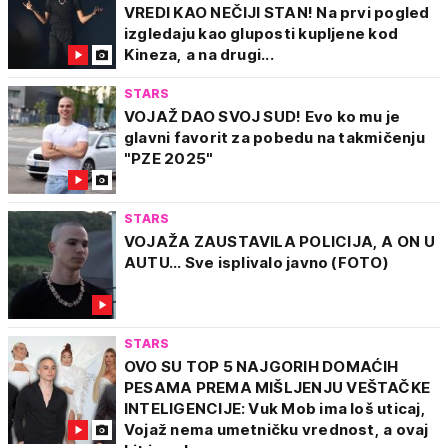
VREDI KAO NEČIJI STAN! Na prvi pogled
izgledaju kao gluposti kupljene kod
Kineza, a na drugi...
STARS
VOJAŽ DAO SVOJ SUD! Evo ko mu je
glavni favorit za pobedu na takmičenju
"PZE 2025"
STARS
VOJAŽA ZAUSTAVILA POLICIJA, A ON U
AUTU... Sve isplivalo javno (FOTO)
STARS
OVO SU TOP 5 NAJGORIH DOMAĆIH
PESAMA PREMA MIŠLJENJU VEŠTAČKE
INTELIGENCIJE: Vuk Mob ima loš uticaj,
Vojaž nema umetničku vrednost, a ovaj