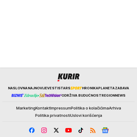
Kurir
NASLOVNA
NAJNOVIJE
VESTI
STARS
HRONIKA
PLANETA
ZABAVA
ODRŽIVA BUDUĆNOST
REGION
NEWS
Marketing
Kontakt
Impressum
Politika o kolačićima
Arhiva
Politika privatnosti
Uslovi korišćenja