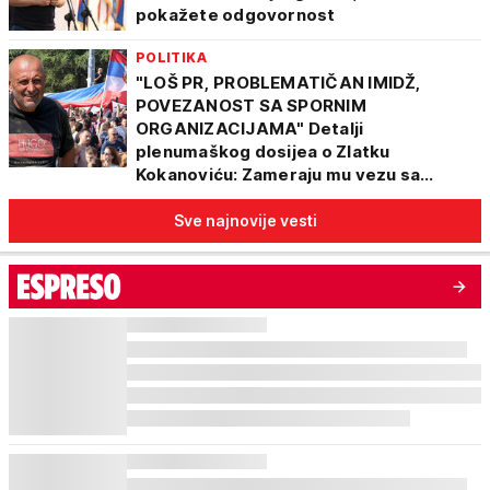
pokažete odgovornost
POLITIKA
"LOŠ PR, PROBLEMATIČAN IMIDŽ,
POVEZANOST SA SPORNIM
ORGANIZACIJAMA" Detalji
plenumaškog dosijea o Zlatku
Kokanoviću: Zameraju mu vezu sa
Demokratskom strankom
Sve najnovije vesti