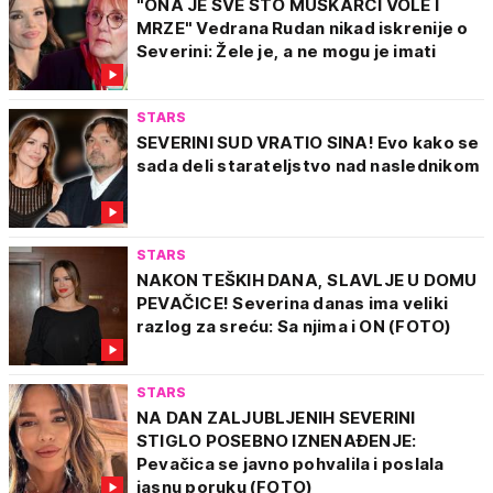
"ONA JE SVE ŠTO MUŠKARCI VOLE I
MRZE" Vedrana Rudan nikad iskrenije o
Severini: Žele je, a ne mogu je imati
STARS
SEVERINI SUD VRATIO SINA! Evo kako se
sada deli starateljstvo nad naslednikom
STARS
NAKON TEŠKIH DANA, SLAVLJE U DOMU
PEVAČICE! Severina danas ima veliki
razlog za sreću: Sa njima i ON (FOTO)
STARS
NA DAN ZALJUBLJENIH SEVERINI
STIGLO POSEBNO IZNENAĐENJE:
Pevačica se javno pohvalila i poslala
jasnu poruku (FOTO)