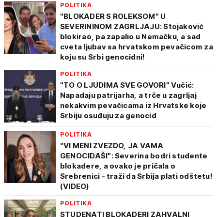
POLITIKA
"BLOKADER S ROLEKSOM" U
SEVERININOM ZAGRLJAJU: Stojaković
blokirao, pa zapalio u Nemačku, a sad
cveta ljubav sa hrvatskom pevačicom za
koju su Srbi genocidni!
POLITIKA
"TO O LJUDIMA SVE GOVORI" Vučić:
Napadaju patrijarha, a trče u zagrljaj
nekakvim pevačicama iz Hrvatske koje
Srbiju osuđuju za genocid
POLITIKA
"VI MENI ZVEZDO, JA VAMA
GENOCIDAŠI": Severina bodri studente
blokadere, a ovako je pričala o
Srebrenici - traži da Srbija plati odštetu!
(VIDEO)
POLITIKA
STUDENATI BLOKADERI ZAHVALNI