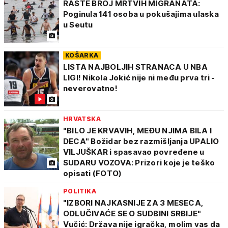
RASTE BROJ MRTVIH MIGRANATA:
Poginula 141 osoba u pokušajima ulaska
u Seutu
KOŠARKA
LISTA NAJBOLJIH STRANACA U NBA
LIGI! Nikola Jokić nije ni među prva tri -
neverovatno!
HRVATSKA
"BILO JE KRVAVIH, MEĐU NJIMA BILA I
DECA" Božidar bez razmišljanja UPALIO
VILJUŠKAR i spasavao povređene u
SUDARU VOZOVA: Prizori koje je teško
opisati (FOTO)
POLITIKA
"IZBORI NAJKASNIJE ZA 3 MESECA,
ODLUČIVAĆE SE O SUDBINI SRBIJE"
Vučić: Država nije igračka, molim vas da