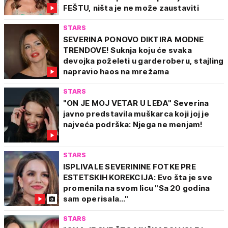
FEŠTU, ništa je ne može zaustaviti
STARS
SEVERINA PONOVO DIKTIRA MODNE
TRENDOVE! Suknja koju će svaka
devojka poželeti u garderoberu, stajling
napravio haos na mrežama
STARS
"ON JE MOJ VETAR U LEĐA" Severina
javno predstavila muškarca koji joj je
najveća podrška: Njega ne menjam!
STARS
ISPLIVALE SEVERININE FOTKE PRE
ESTETSKIH KOREKCIJA: Evo šta je sve
promenila na svom licu "Sa 20 godina
sam operisala..."
STARS