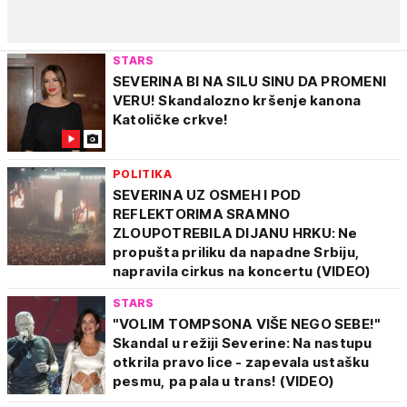
STARS
SEVERINA BI NA SILU SINU DA PROMENI
VERU! Skandalozno kršenje kanona
Katoličke crkve!
POLITIKA
SEVERINA UZ OSMEH I POD
REFLEKTORIMA SRAMNO
ZLOUPOTREBILA DIJANU HRKU: Ne
propušta priliku da napadne Srbiju,
napravila cirkus na koncertu (VIDEO)
STARS
"VOLIM TOMPSONA VIŠE NEGO SEBE!"
Skandal u režiji Severine: Na nastupu
otkrila pravo lice - zapevala ustašku
pesmu, pa pala u trans! (VIDEO)