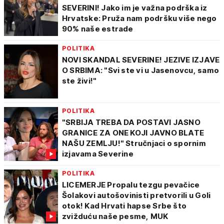
SEVERINI! Jako im je važna podrška iz
Hrvatske: Pruža nam podršku više nego
90% naše estrade
POLITIKA
NOVI SKANDAL SEVERINE! JEZIVE IZJAVE
O SRBIMA: "Svi ste vi u Jasenovcu, samo
ste živi!"
POLITIKA
"SRBIJA TREBA DA POSTAVI JASNO
GRANICE ZA ONE KOJI JAVNO BLATE
NAŠU ZEMLJU!" Stručnjaci o spornim
izjavama Severine
POLITIKA
LICEMERJE Propalu tezgu pevačice
Šolakovi autošovinisti pretvorili u Goli
otok! Kad Hrvati hapse Srbe što
zvižduću naše pesme, MUK