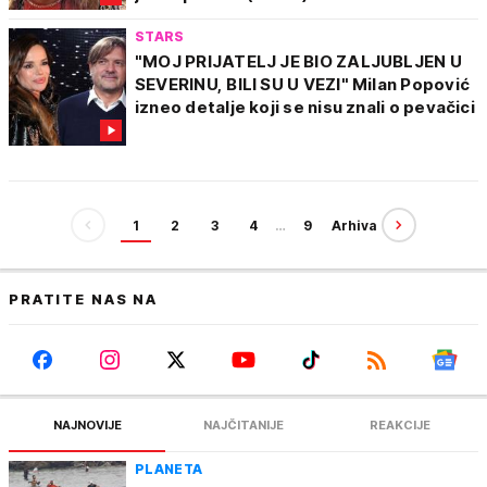
STARS
"MOJ PRIJATELJ JE BIO ZALJUBLJEN U
SEVERINU, BILI SU U VEZI" Milan Popović
izneo detalje koji se nisu znali o pevačici
1
2
3
4
…
9
Arhiva
PRATITE NAS NA
NAJNOVIJE
NAJČITANIJE
REAKCIJE
PLANETA