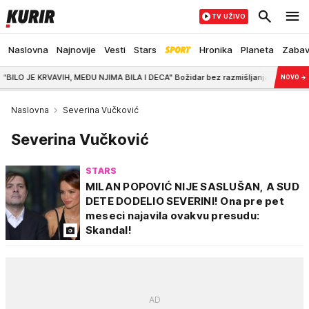
TV UŽIVO
Naslovna
Najnovije
Vesti
Stars
Hronika
Planeta
Zaba
KRVAVIH, MEĐU NJIMA BILA I DECA" Božidar bez razmišljanja UPALIO VILJUŠKAR i
NOVO
→
Naslovna
Severina Vučković
Severina Vučković
STARS
MILAN POPOVIĆ NIJE SASLUŠAN, A SUD
DETE DODELIO SEVERINI! Ona pre pet
meseci najavila ovakvu presudu:
Skandal!