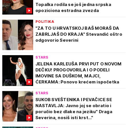
Topalka rodila se još jedna srpska
opoziciona estradna zvezda
POLITIKA
"ZA TO U HRVATSKOJ BAŠ MORAŠ DA
ZABRLJAŠ DO KRAJA" Stevandić oštro
odgovorio Severini
STARS
JELENA KARLEUŠA PRVI PUT O NOVOM
DEČKU! PROGOVORILA I O PODELI
IMOVINE SA DUŠKOM, MAJCI,
ĆERKAMA: Ponovo krećem ispočetka
STARS
SUKOB SVEŠTENIKA I PEVAČICE SE
NASTAVLJA: Javno joj se obratio i
poručio bez dlake na jeziku" Draga
Severina, nosiš isti krst..."