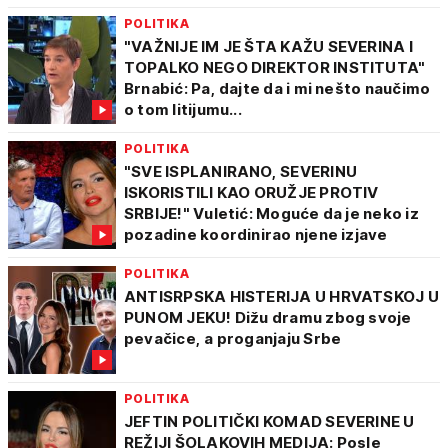
POLITIKA
"VAŽNIJE IM JE ŠTA KAŽU SEVERINA I
TOPALKO NEGO DIREKTOR INSTITUTA"
Brnabić: Pa, dajte da i mi nešto naučimo
o tom litijumu...
POLITIKA
"SVE ISPLANIRANO, SEVERINU
ISKORISTILI KAO ORUŽJE PROTIV
SRBIJE!" Vuletić: Moguće da je neko iz
pozadine koordinirao njene izjave
POLITIKA
ANTISRPSKA HISTERIJA U HRVATSKOJ U
PUNOM JEKU! Dižu dramu zbog svoje
pevačice, a proganjaju Srbe
POLITIKA
JEFTIN POLITIČKI KOMAD SEVERINE U
REŽIJI ŠOLAKOVIH MEDIJA: Posle