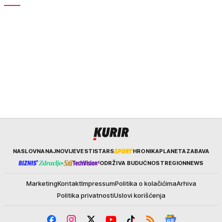
Kurir
NASLOVNA
NAJNOVIJE
VESTI
STARS
HRONIKA
PLANETA
ZABAVA
ODRŽIVA BUDUĆNOST
REGION
NEWS
Marketing
Kontakt
Impressum
Politika o kolačićima
Arhiva
Politika privatnosti
Uslovi korišćenja