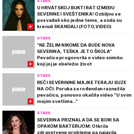
STARS
U HRVATSKOJ BUKTI RAT IZMEĐU
SEVERINE I SVEŠTENIKA! Ozbiljno se
posvađali oko jedne teme, a onda su
krenuli SKANDALI (FOTO,VIDEO)
STARS
"NE ŽELIM NIKOME DA BUDE NOVA
SEVERINA, TEŠKA JE TO ŠKOLA"
Pevačica progovorila o video snimku
koji joj je obeležio život
STARS
REČI SEVERININE MAJKE TERAJU SUZE
NA OČI: Poruka za rođendan raznežila
pevačicu, ponosno okačila video "U svim
mojim svetlima..."
STARS
SEVERINA PRIZNALA DA SE BORI SA
OPAKOM BAKTERIJOM: Otkrila
zdravstvene probleme pa najavila