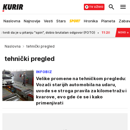
TV UŽIVO
Naslovna
Najnovije
Vesti
Stars
Hronika
Planeta
Zaba
pitanju "spin", dobio brutalan odgovor (FOTO)
11:28
OSAM SATI NA OPERACI
NOVO
→
Naslovna
tehnički pregled
tehnički pregled
INFOBIZ
Velike promene na tehničkom pregledu:
Vozači starijih automobila na udaru,
uvode se stroga pravila za kilometražu i
kvarove, evo gde će se i kako
primenjivati