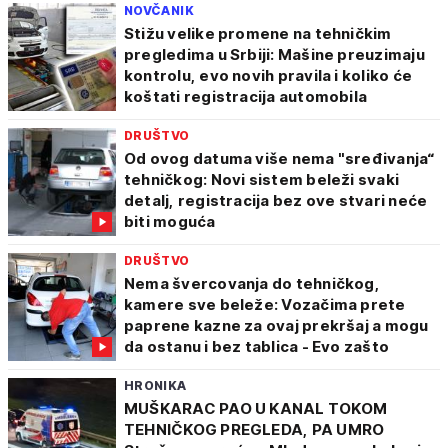
NOVČANIK
Stižu velike promene na tehničkim
pregledima u Srbiji: Mašine preuzimaju
kontrolu, evo novih pravila i koliko će
koštati registracija automobila
DRUŠTVO
Od ovog datuma više nema "sređivanja“
tehničkog: Novi sistem beleži svaki
detalj, registracija bez ove stvari neće
biti moguća
DRUŠTVO
Nema švercovanja do tehničkog,
kamere sve beleže: Vozačima prete
paprene kazne za ovaj prekršaj a mogu
da ostanu i bez tablica - Evo zašto
HRONIKA
MUŠKARAC PAO U KANAL TOKOM
TEHNIČKOG PREGLEDA, PA UMRO