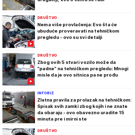
DRUŠTVO
Nema više provlačenja: Evo šta će
ubuduće proveravati na tehničkom
pregledu - ovo su svi detalji
DRUŠTVO
Zbog ovih 5 stvari vozilo može da
"padne" na tehničkom pregledu: Mnogi
misle da je ovo sitnica pa ne prođu
INFOBIZ
Zlatna pravila za prolazak na tehničkom:
Spisak svih zamki zbog kojih i ne znate
da obaraju - ovo obavezno uradite 15
minuta pre i mirni ste
DRUŠTVO