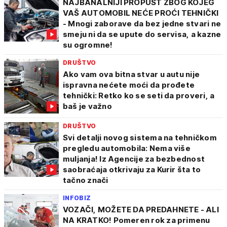
NAJBANALNIJI PROPUST ZBOG KOJEG
VAŠ AUTOMOBIL NEĆE PROĆI TEHNIČKI
- Mnogi zaborave da bez jedne stvari ne
smeju ni da se upute do servisa, a kazne
su ogromne!
DRUŠTVO
Ako vam ova bitna stvar u autu nije
ispravna nećete moći da prođete
tehnički: Retko ko se seti da proveri, a
baš je važno
DRUŠTVO
Svi detalji novog sistema na tehničkom
pregledu automobila: Nema više
muljanja! Iz Agencije za bezbednost
saobraćaja otkrivaju za Kurir šta to
tačno znači
INFOBIZ
VOZAČI, MOŽETE DA PREDAHNETE - ALI
NA KRATKO! Pomeren rok za primenu