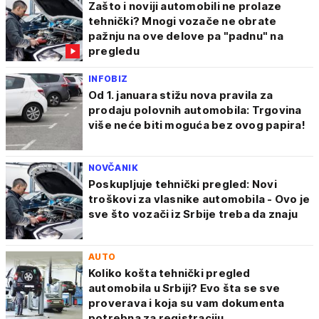
Zašto i noviji automobili ne prolaze
tehnički? Mnogi vozače ne obrate
pažnju na ove delove pa "padnu" na
pregledu
INFOBIZ
Od 1. januara stižu nova pravila za
prodaju polovnih automobila: Trgovina
više neće biti moguća bez ovog papira!
NOVČANIK
Poskupljuje tehnički pregled: Novi
troškovi za vlasnike automobila - Ovo je
sve što vozači iz Srbije treba da znaju
AUTO
Koliko košta tehnički pregled
automobila u Srbiji? Evo šta se sve
proverava i koja su vam dokumenta
potrebna za registraciju