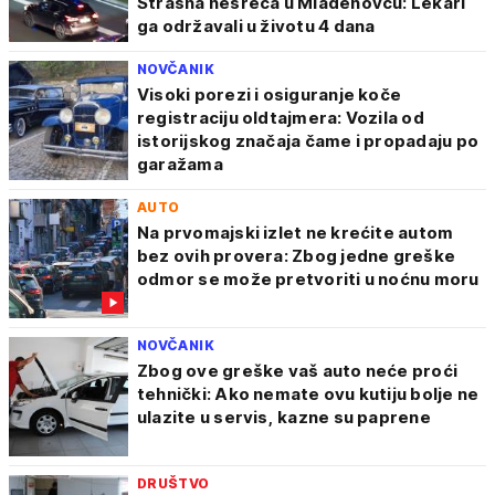
Strašna nesreća u Mladenovcu: Lekari
ga održavali u životu 4 dana
NOVČANIK
Visoki porezi i osiguranje koče
registraciju oldtajmera: Vozila od
istorijskog značaja čame i propadaju po
garažama
AUTO
Na prvomajski izlet ne krećite autom
bez ovih provera: Zbog jedne greške
odmor se može pretvoriti u noćnu moru
NOVČANIK
Zbog ove greške vaš auto neće proći
tehnički: Ako nemate ovu kutiju bolje ne
ulazite u servis, kazne su paprene
DRUŠTVO