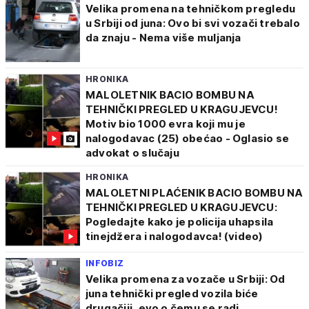
Velika promena na tehničkom pregledu
u Srbiji od juna: Ovo bi svi vozači trebalo
da znaju - Nema više muljanja
HRONIKA
MALOLETNIK BACIO BOMBU NA
TEHNIČKI PREGLED U KRAGUJEVCU!
Motiv bio 1000 evra koji mu je
nalogodavac (25) obećao - Oglasio se
advokat o slučaju
HRONIKA
MALOLETNI PLAĆENIK BACIO BOMBU NA
TEHNIČKI PREGLED U KRAGUJEVCU:
Pogledajte kako je policija uhapsila
tinejdžera i nalogodavca! (video)
INFOBIZ
Velika promena za vozače u Srbiji: Od
juna tehnički pregled vozila biće
drugačiji, evo o čemu se radi