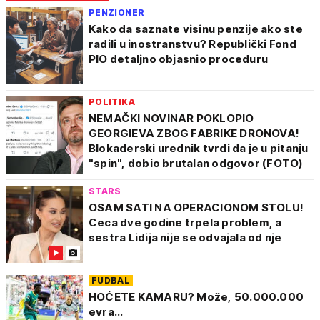
PENZIONER
Kako da saznate visinu penzije ako ste
radili u inostranstvu? Republički Fond
PIO detaljno objasnio proceduru
POLITIKA
NEMAČKI NOVINAR POKLOPIO
GEORGIEVA ZBOG FABRIKE DRONOVA!
Blokaderski urednik tvrdi da je u pitanju
"spin", dobio brutalan odgovor (FOTO)
STARS
OSAM SATI NA OPERACIONOM STOLU!
Ceca dve godine trpela problem, a
sestra Lidija nije se odvajala od nje
FUDBAL
HOĆETE KAMARU? Može, 50.000.000
evra...