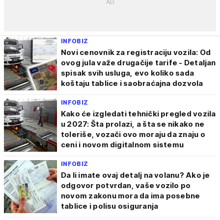
INFOBIZ
Novi cenovnik za registraciju vozila: Od
ovog jula važe drugačije tarife - Detaljan
spisak svih usluga, evo koliko sada
koštaju tablice i saobraćajna dozvola
INFOBIZ
Kako će izgledati tehnički pregled vozila
u 2027: Šta prolazi, a šta se nikako ne
toleriše, vozači ovo moraju da znaju o
ceni i novom digitalnom sistemu
INFOBIZ
Da li imate ovaj detalj na volanu? Ako je
odgovor potvrdan, vaše vozilo po
novom zakonu mora da ima posebne
tablice i polisu osiguranja