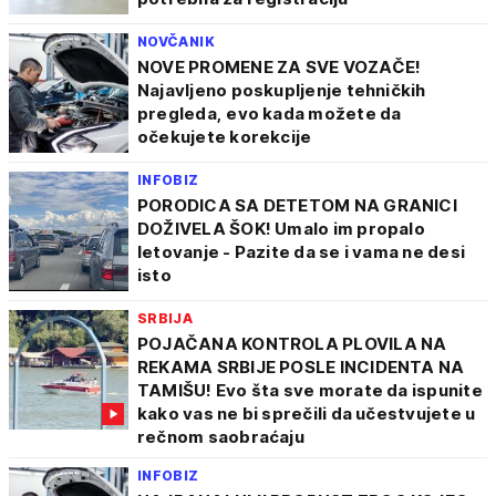
NOVČANIK
NOVE PROMENE ZA SVE VOZAČE!
Najavljeno poskupljenje tehničkih
pregleda, evo kada možete da
očekujete korekcije
INFOBIZ
PORODICA SA DETETOM NA GRANICI
DOŽIVELA ŠOK! Umalo im propalo
letovanje - Pazite da se i vama ne desi
isto
SRBIJA
POJAČANA KONTROLA PLOVILA NA
REKAMA SRBIJE POSLE INCIDENTA NA
TAMIŠU! Evo šta sve morate da ispunite
kako vas ne bi sprečili da učestvujete u
rečnom saobraćaju
INFOBIZ