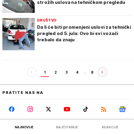
strožih uslova na tehničkom pregledu
DRUŠTVO
Da li će biti promenjeni uslovi za tehnički
pregled od 5. jula: Ovo bi svi vozači
trebalo da znaju
1
2
3
4
…
8
PRATITE NAS NA
NAJNOVIJE
NAJČITANIJE
REAKCIJE