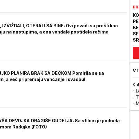
DR
KO
PE
 IZVIŽDALI, OTERALI SA BINE: Ovi pevači su prošli kao
BE
rnju na nastupima, a ona vandale postidela rečima
SE
SR
VI
JKO PLANIRA BRAK SA DEČKOM Pomirila se sa
m, a već pripremaju venčanje i svadbu!
Ka
- 
- T
- 
VŠA DEVOJKA DRAGIŠE GUDELJA: Sa stilom je podnela
Emom Radujko (FOTO)