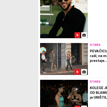
STARS
PEVAČICU
radi, ne m
prestaje..
STARS
KOLEGE J
OD BLAMIRA
je UNIŠTIL