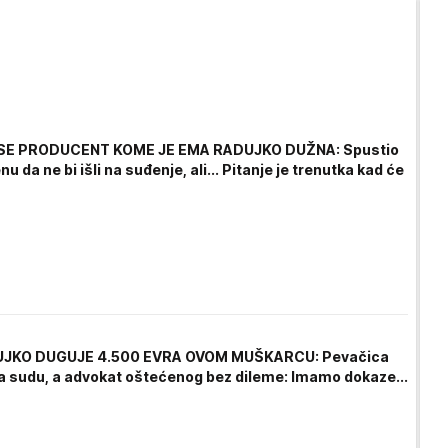
SE PRODUCENT KOME JE EMA RADUJKO DUŽNA: Spustio
nu da ne bi išli na suđenje, ali... Pitanje je trenutka kad će
JKO DUGUJE 4.500 EVRA OVOM MUŠKARCU: Pevačica
na sudu, a advokat oštećenog bez dileme: Imamo dokaze...