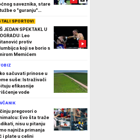
ćnog saveznika, stare
tužbe o "guranju"
učosa ponovo
STALI SPORTOVI
jekuju!
Š JEDAN SPEKTAKL U
OGRADU: Leo
itanović protiv
lumbijca koji se borio s
mirom Memićem
FOBIZ
ko sačuvati prinose u
eme suše: Istraživači
pituju efikasnije
rišćenje vode
VČANIK
činju pregovori o
nimalcu: Evo šta traže
dikati, nisu u pitanju
mo najniža primanja
 i plate u celini