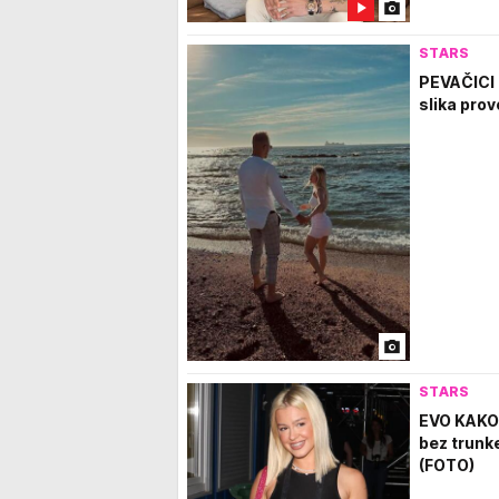
STARS
PEVAČICI
slika prov
STARS
EVO KAKO
bez trunk
(FOTO)