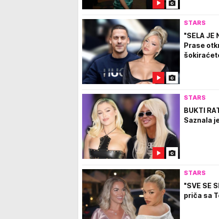
STARS
"SELA JE 
Prase otk
šokiraćete
STARS
BUKTI RA
Saznala j
STARS
"SVE SE S
priča sa 