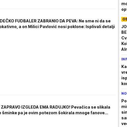
mo
op
Ga
O
od
 DEČKO FUDBALER ZABRANIO DA PEVA: Ne sme ni da se
JO
okativno, a on Milici Pavlović nosi poklone: Isplivali detalji
BE
Cv
Ko
Al
IN
Ka
vr
is
ko
NO
Po
mi
 ZAPRAVO IZGLEDA EMA RADUJKO! Pevačica se slikala
sin
e šminke pa je ovim potezom šokirala mnoge fanove...
sa
već