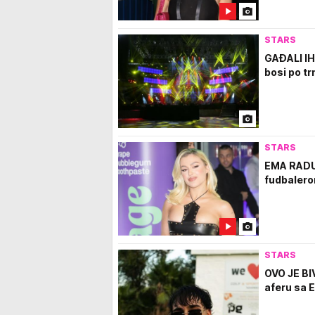
STARS
GAĐALI IH,
bosi po t
STARS
EMA RADU
fudbalero
STARS
OVO JE BI
aferu sa 