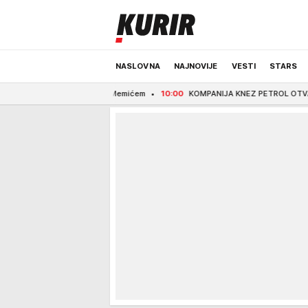
NASLOVNA
NAJNOVIJE
VESTI
STARS
o s Almirom Memićem
10:00
KOMPANIJA KNEZ PETROL OTVARA BENZISKE ST
ODRŽIVA BUDUĆNOST
REGION
NEWS