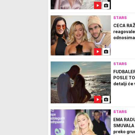
STARS
CECA RAŽ
reagovale
odnosima
STARS
FUDBALER
POSLE TOG
detalji će
STARS
EMA RADU
SMUVALA G
preko grud