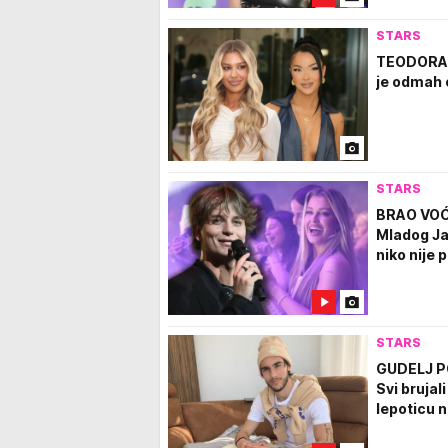
STARS
TEODORA 
je odmah 
STARS
BRAO VOĆ
Mladog Ja
niko nije 
STARS
GUDELJ P
Svi brujal
lepoticu 