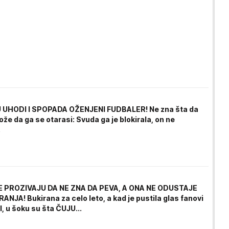
 UHODI I SPOPADA OŽENJENI FUDBALER! Ne zna šta da
ože da ga se otarasi: Svuda ga je blokirala, on ne
.
E PROZIVAJU DA NE ZNA DA PEVA, A ONA NE ODUSTAJE
NJA! Bukirana za celo leto, a kad je pustila glas fanovi
I, u šoku su šta ČUJU...