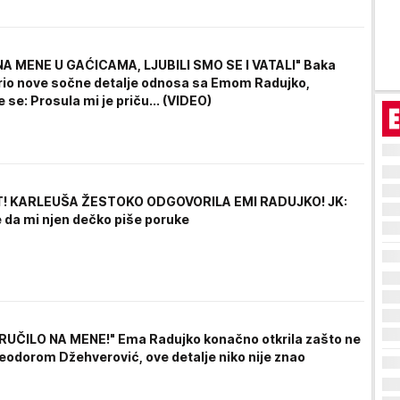
NA MENE U GAĆICAMA, LJUBILI SMO SE I VATALI" Baka
rio nove sočne detalje odnosa sa Emom Radujko,
 se: Prosula mi je priču... (VIDEO)
T! KARLEUŠA ŽESTOKO ODGOVORILA EMI RADUJKO! JK:
e da mi njen dečko piše poruke
RUČILO NA MENE!" Ema Radujko konačno otkrila zašto ne
Teodorom Džehverović, ove detalje niko nije znao