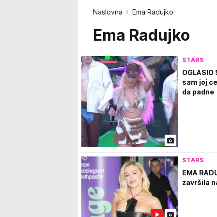
Naslovna
Ema Radujko
Ema Radujko
STARS
OGLASIO 
sam joj ce
da padne
STARS
EMA RADU
završila 