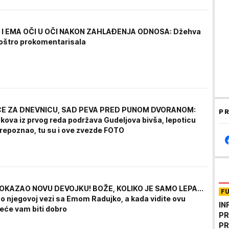
I EMA OČI U OČI NAKON ZAHLAĐENJA ODNOSA: Džehva
oštro prokomentarisala
E ZA DNEVNICU, SAD PEVA PRED PUNOM DVORANOM:
PR
kova iz prvog reda podržava Gudeljova bivša, lepoticu
prepoznao, tu su i ove zvezde FOTO
OKAZAO NOVU DEVOJKU! BOŽE, KOLIKO JE SAMO LEPA...
F
i o njegovoj vezi sa Emom Radujko, a kada vidite ovu
IN
neće vam biti dobro
PR
PR