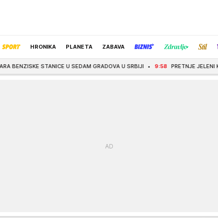
HRONIKA
PLANETA
ZABAVA
ANICE U SEDAM GRADOVA U SRBIJI
9:58
PRETNJE JELENI KARLEUŠI U HRVATS
IZBOR UREDNIKA