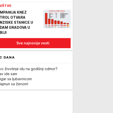
UŠTVO
MPANIJA KNEZ
TROL OTVARA
NZISKE STANICE U
DAM GRADOVA U
BIJI
Sve najnovije vesti
C DANA
ko životinje idu na godišnji odmor?
Lav ide sam
igar sa ljubavnicom
Majmun sa ženom!