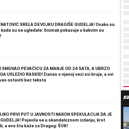
NATOVIĆ SRELA DEVOJKU DRAGIŠE GUDELJA! Ovako su
 kada su se ugledale: Snimak pokazuje u kakvim su
!
 SMUVAO PEVAČICU ZA MANJE OD 24 SATA, A UBRZO
A USLEDIO RASKID! Danas o njenoj vezi svi bruje, a ovi
 vas ostaviti bez teksta
JKO PRVI PUT U JAVNOSTI NAKON SPEKULACIJA DA JE
UDELJA! Pojavila se u skandaloznom izdanju, krst
i, a evo šta kaže za Dragog: ŠOK!