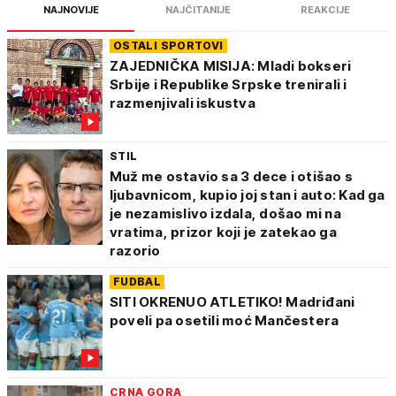
NAJNOVIJE
NAJČITANIJE
REAKCIJE
OSTALI SPORTOVI
ZAJEDNIČKA MISIJA: Mladi bokseri
Srbije i Republike Srpske trenirali i
razmenjivali iskustva
STIL
Muž me ostavio sa 3 dece i otišao s
ljubavnicom, kupio joj stan i auto: Kad ga
je nezamislivo izdala, došao mi na
vratima, prizor koji je zatekao ga
razorio
FUDBAL
SITI OKRENUO ATLETIKO! Madriđani
poveli pa osetili moć Mančestera
CRNA GORA