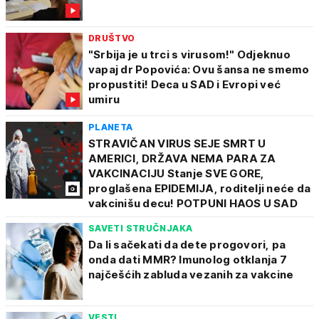
DRUŠTVO
"Srbija je u trci s virusom!" Odjeknuo
vapaj dr Popovića: Ovu šansa ne smemo
propustiti! Deca u SAD i Evropi već
umiru
PLANETA
STRAVIČAN VIRUS SEJE SMRT U
AMERICI, DRŽAVA NEMA PARA ZA
VAKCINACIJU Stanje SVE GORE,
proglašena EPIDEMIJA, roditelji neće da
vakcinišu decu! POTPUNI HAOS U SAD
SAVETI STRUČNJAKA
Da li sačekati da dete progovori, pa
onda dati MMR? Imunolog otklanja 7
najčešćih zabluda vezanih za vakcine
VESTI