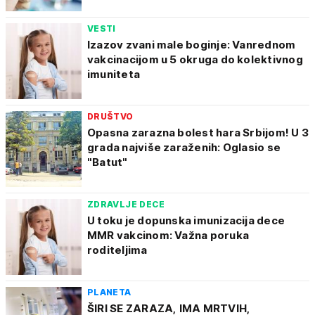
VESTI
Izazov zvani male boginje: Vanrednom
vakcinacijom u 5 okruga do kolektivnog
imuniteta
DRUŠTVO
Opasna zarazna bolest hara Srbijom! U 3
grada najviše zaraženih: Oglasio se
"Batut"
ZDRAVLJE DECE
U toku je dopunska imunizacija dece
MMR vakcinom: Važna poruka
roditeljima
PLANETA
ŠIRI SE ZARAZA, IMA MRTVIH,