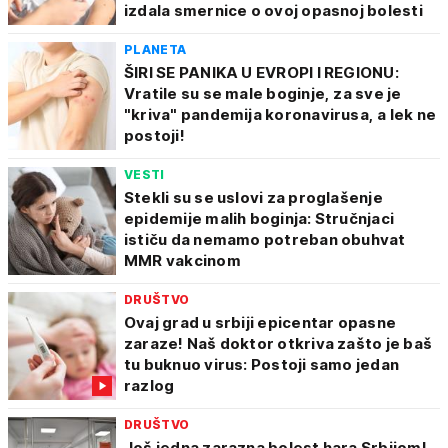
izdala smernice o ovoj opasnoj bolesti
PLANETA
ŠIRI SE PANIKA U EVROPI I REGIONU:
Vratile su se male boginje, za sve je
"kriva" pandemija koronavirusa, a lek ne
postoji!
VESTI
Stekli su se uslovi za proglašenje
epidemije malih boginja: Stručnjaci
ističu da nemamo potreban obuhvat
MMR vakcinom
DRUŠTVO
Ovaj grad u srbiji epicentar opasne
zaraze! Naš doktor otkriva zašto je baš
tu buknuo virus: Postoji samo jedan
razlog
DRUŠTVO
Još jedna zarazna bolest hara Srbijom!