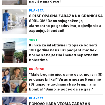
najviše ima dece!
PLANETA
ŠIRI SE OPASNA ZARAZA NA GRANICI SA
SRBIJOM! Deca najugroženija,
alarmantno po gradovima, objavljeni su
zapanjujući podaci!
VESTI
Klinika za infektivne i tropske bolesti
100 godina na usluzi pacijentima: Vek
borbe sa najtežim i nekad nepoznatim
bolestima
DRUŠTVO
"Male boginje nisu samo osip, moj sin (8)
je danas biljka!" Virus u mozgu Nemanje
(8) tinjao je godinama kao tempirana
bomba! "Samo je počeo da se gasi"
PLANETA
PONOVO HARA VEOMA ZARAZAN