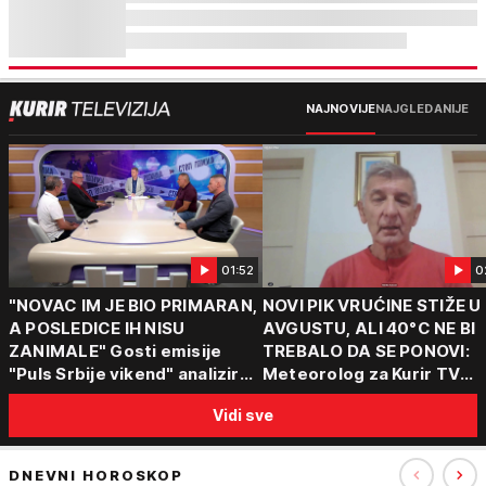
NAJNOVIJE
NAJGLEDANIJE
01:52
0
"NOVAC IM JE BIO PRIMARAN,
NOVI PIK VRUĆINE STIŽE U
A POSLEDICE IH NISU
AVGUSTU, ALI 40°C NE BI
ZANIMALE" Gosti emisije
TREBALO DA SE PONOVI:
"Puls Srbije vikend" analizirali
Meteorolog za Kurir TV
slučajeve koji su potresli
objasnio šta nas čeka: "Š
Vidi sve
Srbiju: Zločin se ne isplati
za ozbiljne padavine su ma
DNEVNI HOROSKOP