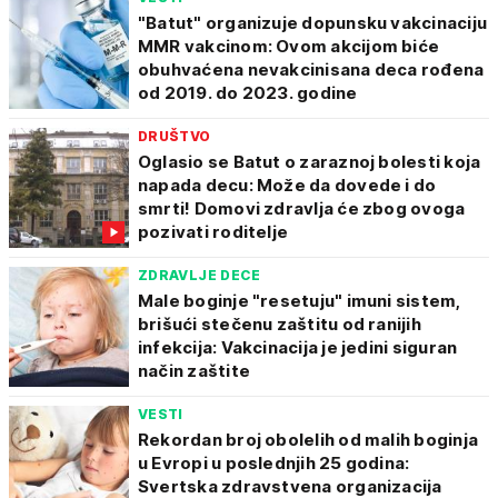
"Batut" organizuje dopunsku vakcinaciju
MMR vakcinom: Ovom akcijom biće
obuhvaćena nevakcinisana deca rođena
od 2019. do 2023. godine
DRUŠTVO
Oglasio se Batut o zaraznoj bolesti koja
napada decu: Može da dovede i do
smrti! Domovi zdravlja će zbog ovoga
pozivati roditelje
ZDRAVLJE DECE
Male boginje "resetuju" imuni sistem,
brišući stečenu zaštitu od ranijih
infekcija: Vakcinacija je jedini siguran
način zaštite
VESTI
Rekordan broj obolelih od malih boginja
u Evropi u poslednjih 25 godina:
Svertska zdravstvena organizacija