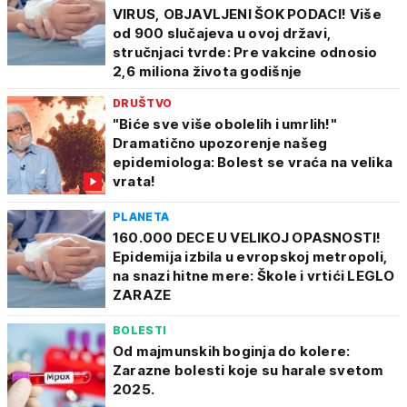
VIRUS, OBJAVLJENI ŠOK PODACI! Više
od 900 slučajeva u ovoj državi,
stručnjaci tvrde: Pre vakcine odnosio
2,6 miliona života godišnje
DRUŠTVO
"Biće sve više obolelih i umrlih!"
Dramatično upozorenje našeg
epidemiologa: Bolest se vraća na velika
vrata!
PLANETA
160.000 DECE U VELIKOJ OPASNOSTI!
Epidemija izbila u evropskoj metropoli,
na snazi hitne mere: Škole i vrtići LEGLO
ZARAZE
BOLESTI
Od majmunskih boginja do kolere:
Zarazne bolesti koje su harale svetom
2025.