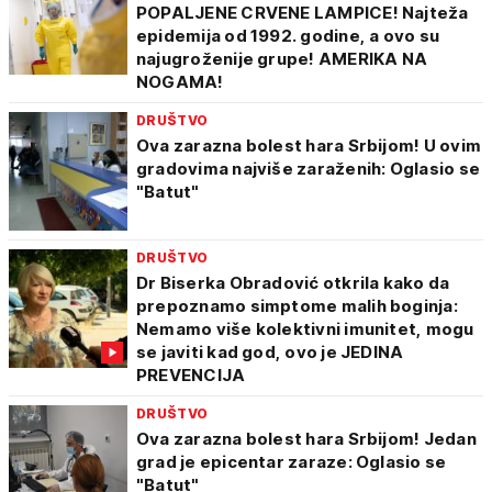
POPALJENE CRVENE LAMPICE! Najteža
epidemija od 1992. godine, a ovo su
najugroženije grupe! AMERIKA NA
NOGAMA!
DRUŠTVO
Ova zarazna bolest hara Srbijom! U ovim
gradovima najviše zaraženih: Oglasio se
"Batut"
DRUŠTVO
Dr Biserka Obradović otkrila kako da
prepoznamo simptome malih boginja:
Nemamo više kolektivni imunitet, mogu
se javiti kad god, ovo je JEDINA
PREVENCIJA
DRUŠTVO
Ova zarazna bolest hara Srbijom! Jedan
grad je epicentar zaraze: Oglasio se
"Batut"