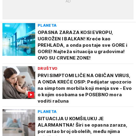
PLANETA
OPASNA ZARAZA KOSI EVROPU,
UGROŽEN I BALKAN! Kreće kao
PREHLADA, a onda postaje sve GORE i
GORE! Najteža situacija u gradovima!
OVO SU CRVENE ZONE!
DRUŠTVO
PRVI SIMPTOMI LIČE NA OBIČAN VIRUS,
A ONDA KREĆE OSIP: Pedijatar upozorio
na simptom morbila koji menja sve - Evo
o kojim osobama se POSEBNO mora
voditi računa
PLANETA
SITUACIJA U KOMŠILUKU JE
ALARMANTNA! Širi se opasna zaraza,
porastao broj obolelih, među njima