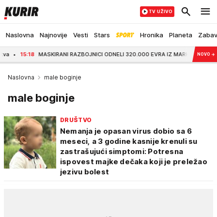
TV UŽIVO
Naslovna
Najnovije
Vesti
Stars
Hronika
Planeta
Zaba
:18
MASKIRANI RAZBOJNICI ODNELI 320.000 EVRA IZ MARKETA U BUDVI! Pištoljem z
NOVO
→
Naslovna
male boginje
male boginje
DRUŠTVO
Nemanja je opasan virus dobio sa 6
meseci, a 3 godine kasnije krenuli su
zastrašujući simptomi: Potresna
ispovest majke dečaka koji je preležao
jezivu bolest