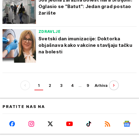
Oglasio se "Batut": Jedan grad postao
žarište
ZDRAVLJE
Svetski dan imunizacije: Doktorka
objašnava kako vakcine stavljaju tačku
na bolesti
1
2
3
4
…
9
Arhiva
PRATITE NAS NA