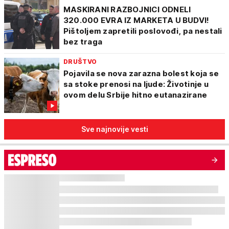
MASKIRANI RAZBOJNICI ODNELI
320.000 EVRA IZ MARKETA U BUDVI!
Pištoljem zapretili poslovođi, pa nestali
bez traga
DRUŠTVO
Pojavila se nova zarazna bolest koja se
sa stoke prenosi na ljude: Životinje u
ovom delu Srbije hitno eutanazirane
Sve najnovije vesti