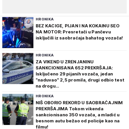
HRONIKA
BEZ KACIGE, PIJAN I NA KOKAINU SEO
NA MOTOR: Presretači u Pančevu
isključili iz saobraćaja bahatog vozača!
HRONIKA
ZA VIKEND U ZRENJANINU
SANKCIONISANA 652 PREKRŠAJA:
Isključeno 29 pijanih vozača, jedan
"naduvao" 2,5 promila, drugi odbio test
na drogu...
HRONIKA
NIŠ OBORIO REKORD U SAOBRAĆAJNIM
PREKRŠAJIMA Tokom vikenda
sankcionisano 350 vozača, a mladić u
besnom autu bežao od policije kao na
filmu!