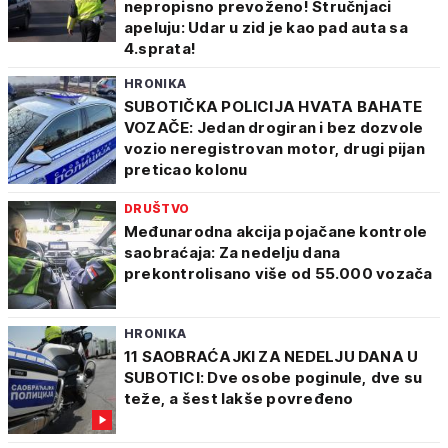
nepropisno prevoženo! Stručnjaci
apeluju: Udar u zid je kao pad auta sa
4.sprata!
HRONIKA
SUBOTIČKA POLICIJA HVATA BAHATE
VOZAČE: Jedan drogiran i bez dozvole
vozio neregistrovan motor, drugi pijan
preticao kolonu
DRUŠTVO
Međunarodna akcija pojačane kontrole
saobraćaja: Za nedelju dana
prekontrolisano više od 55.000 vozača
HRONIKA
11 SAOBRAĆAJKI ZA NEDELJU DANA U
SUBOTICI: Dve osobe poginule, dve su
teže, a šest lakše povređeno