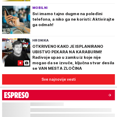
MOBILNI
Svi imamo tajno dugme na poleđini
telefona, a niko ga ne koristi: Aktivirajte
ga odmah!
HRONIKA
OTKRIVENO KAKO JE ISPLANIRANO
UBISTVO PEKARA NA KARABURMI!
Radivoje upao u zamku iz koje nije
mogao da se izvuče, ključna stvar desila
se VAN MESTA ZLOČINA
Sve najnovije vesti