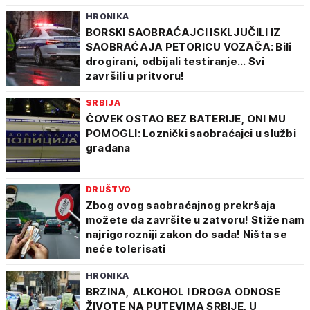
HRONIKA
BORSKI SAOBRAĆAJCI ISKLJUČILI IZ
SAOBRAĆAJA PETORICU VOZAČA: Bili
drogirani, odbijali testiranje... Svi
završili u pritvoru!
SRBIJA
ČOVEK OSTAO BEZ BATERIJE, ONI MU
POMOGLI: Loznički saobraćajci u službi
građana
DRUŠTVO
Zbog ovog saobraćajnog prekršaja
možete da završite u zatvoru! Stiže nam
najrigorozniji zakon do sada! Ništa se
neće tolerisati
HRONIKA
BRZINA, ALKOHOL I DROGA ODNOSE
ŽIVOTE NA PUTEVIMA SRBIJE, U