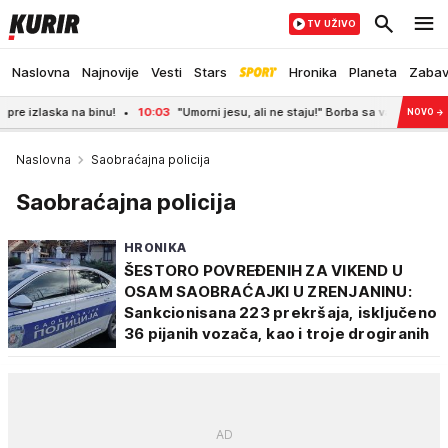
TV UŽIVO
Naslovna
Najnovije
Vesti
Stars
Hronika
Planeta
Zaba
ka na binu!
10:03
"Umorni jesu, ali ne staju!" Borba sa vatrenom stihijom u 
NOVO
→
Naslovna
Saobraćajna policija
Saobraćajna policija
HRONIKA
ŠESTORO POVREĐENIH ZA VIKEND U
OSAM SAOBRAĆAJKI U ZRENJANINU:
Sankcionisana 223 prekršaja, isključeno
36 pijanih vozača, kao i troje drogiranih