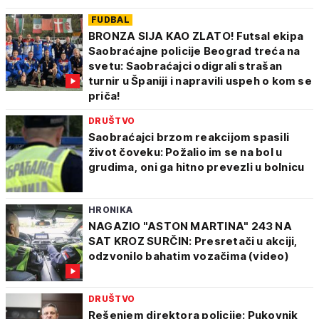
FUDBAL
BRONZA SIJA KAO ZLATO! Futsal ekipa
Saobraćajne policije Beograd treća na
svetu: Saobraćajci odigrali strašan
turnir u Španiji i napravili uspeh o kom se
priča!
DRUŠTVO
Saobraćajci brzom reakcijom spasili
život čoveku: Požalio im se na bol u
grudima, oni ga hitno prevezli u bolnicu
HRONIKA
NAGAZIO "ASTON MARTINA" 243 NA
SAT KROZ SURČIN: Presretači u akciji,
odzvonilo bahatim vozačima (video)
DRUŠTVO
Rešenjem direktora policije: Pukovnik