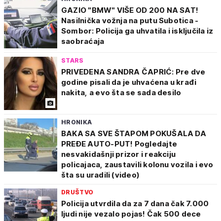
GAZIO "BMW" VIŠE OD 200 NA SAT!
Nasilnička vožnja na putu Subotica -
Sombor: Policija ga uhvatila i isključila iz
saobraćaja
STARS
PRIVEDENA SANDRA ČAPRIĆ: Pre dve
godine pisali da je uhvaćena u krađi
nakita, a evo šta se sada desilo
HRONIKA
BAKA SA SVE ŠTAPOM POKUŠALA DA
PREĐE AUTO-PUT! Pogledajte
nesvakidašnji prizor i reakciju
policajaca, zaustavili kolonu vozila i evo
šta su uradili (video)
DRUŠTVO
Policija utvrdila da za 7 dana čak 7.000
ljudi nije vezalo pojas! Čak 500 dece