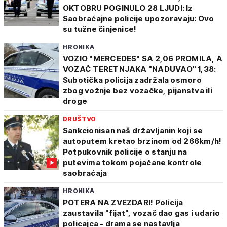
OKTOBRU POGINULO 28 LJUDI: Iz
Saobraćajne policije upozoravaju: Ovo
su tužne činjenice!
HRONIKA
VOZIO "MERCEDES" SA 2,06 PROMILA, A
VOZAČ TERETNJAKA "NADUVAO" 1,38:
Subotička policija zadržala osmoro
zbog vožnje bez vozačke, pijanstva ili
droge
DRUŠTVO
Sankcionisan naš državljanin koji se
autoputem kretao brzinom od 266km/h!
Potpukovnik policije o stanju na
putevima tokom pojačane kontrole
saobraćaja
HRONIKA
POTERA NA ZVEZDARI! Policija
zaustavila "fijat", vozač dao gas i udario
policajca - drama se nastavlja