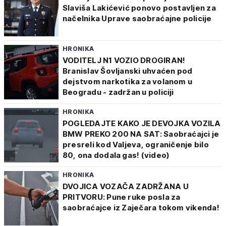
Slaviša Lakićević ponovo postavljen za
načelnika Uprave saobraćajne policije
HRONIKA
VODITELJ N1 VOZIO DROGIRAN!
Branislav Šovljanski uhvaćen pod
dejstvom narkotika za volanom u
Beogradu - zadržan u policiji
HRONIKA
POGLEDAJTE KAKO JE DEVOJKA VOZILA
BMW PREKO 200 NA SAT: Saobraćajci je
presreli kod Valjeva, ograničenje bilo
80, ona dodala gas! (video)
HRONIKA
DVOJICA VOZAČA ZADRŽANA U
PRITVORU: Pune ruke posla za
saobraćajce iz Zaječara tokom vikenda!