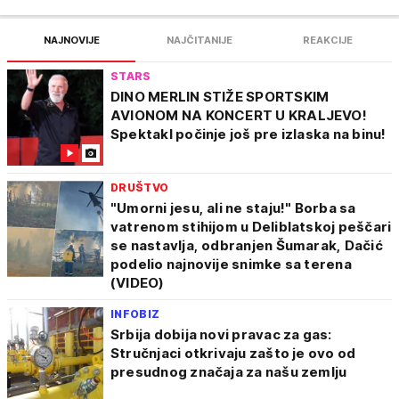
NAJNOVIJE
NAJČITANIJE
REAKCIJE
STARS
DINO MERLIN STIŽE SPORTSKIM
AVIONOM NA KONCERT U KRALJEVO!
Spektakl počinje još pre izlaska na binu!
DRUŠTVO
"Umorni jesu, ali ne staju!" Borba sa
vatrenom stihijom u Deliblatskoj peščari
se nastavlja, odbranjen Šumarak, Dačić
podelio najnovije snimke sa terena
(VIDEO)
INFOBIZ
Srbija dobija novi pravac za gas:
Stručnjaci otkrivaju zašto je ovo od
presudnog značaja za našu zemlju