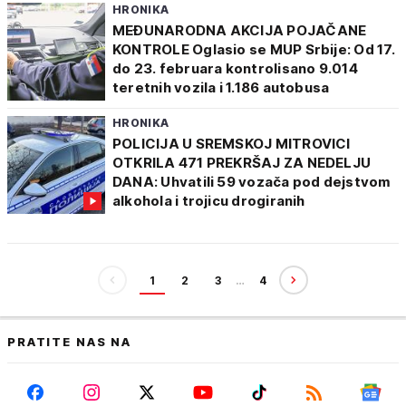
HRONIKA
MEĐUNARODNA AKCIJA POJAČANE
KONTROLE Oglasio se MUP Srbije: Od 17.
do 23. februara kontrolisano 9.014
teretnih vozila i 1.186 autobusa
HRONIKA
POLICIJA U SREMSKOJ MITROVICI
OTKRILA 471 PREKRŠAJ ZA NEDELJU
DANA: Uhvatili 59 vozača pod dejstvom
alkohola i trojicu drogiranih
1
2
3
…
4
PRATITE NAS NA