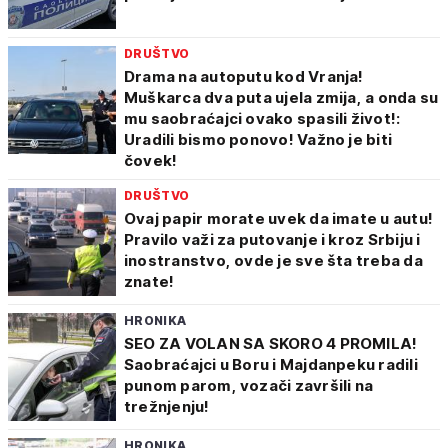
DRUŠTVO
Drama na autoputu kod Vranja!
Muškarca dva puta ujela zmija, a onda su
mu saobraćajci ovako spasili život!:
Uradili bismo ponovo! Važno je biti
čovek!
DRUŠTVO
Ovaj papir morate uvek da imate u autu!
Pravilo važi za putovanje i kroz Srbiju i
inostranstvo, ovde je sve šta treba da
znate!
HRONIKA
SEO ZA VOLAN SA SKORO 4 PROMILA!
Saobraćajci u Boru i Majdanpeku radili
punom parom, vozači završili na
trežnjenju!
HRONIKA