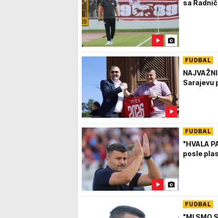
sa Radnič
FUDBAL
NAJVAŽNIJ
Sarajevu 
FUDBAL
"HVALA P
posle pla
FUDBAL
"MI SMO S