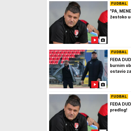
FUDBAL
"PA, MEN
žestoko u
FUDBAL
FEĐA DUDI
burnim ob
ostavio za
FUDBAL
FEĐA DUDI
predlog!