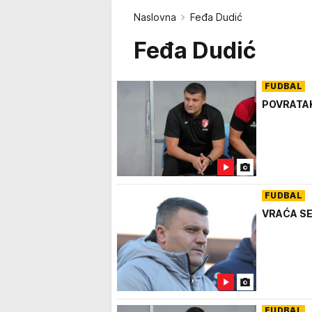
Naslovna
Feđa Dudić
Feđa Dudić
FUDBAL
POVRATAK
FUDBAL
VRAĆA SE F
FUDBAL