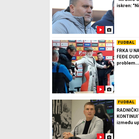
iskren: "
FUDBAL
FRKA U NA
FEĐE DUDIĆ
problem...
FUDBAL
RADNIČKI
KONTINUIT
između up