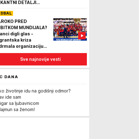
KANTNI DETALJI
jveće transfer sage
UDBAL
og leta!
ROKO PRED
BITKOM MUNDIJALA?
anci digli glas -
grantska kriza
drmala organizaciju
ndijala 2030!
Sve najnovije vesti
C DANA
ko životinje idu na godišnji odmor?
Lav ide sam
igar sa ljubavnicom
Majmun sa ženom!