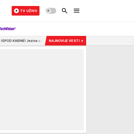
TV UŽIVO
aobraćajna nesreća u Zemunu, nesrećnom muškarcu nije bilo spasa
NAJNOVIJE VESTI
→
12:36