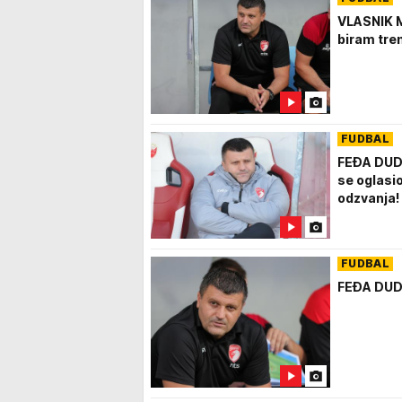
VLASNIK 
biram tren
FUDBAL
FEĐA DUD
se oglasio
odzvanja!
FUDBAL
FEĐA DUDI