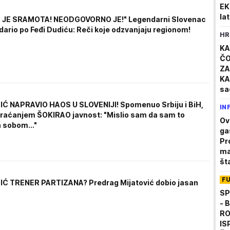
EK
la
E JE SRAMOTA! NEODGOVORNO JE!" Legendarni Slovenac
za
dario po Feđi Dudiću: Reči koje odzvanjaju regionom!
HR
lo
soc
KA
ČO
ZA
KA
sa
Ze
Ć NAPRAVIO HAOS U SLOVENIJI! Spomenuo Srbiju i BiH,
IN
mu
raćanjem ŠOKIRAO javnost: "Mislio sam da sam to
Ov
 sobom..."
ga
Pr
ma
št
F
Ć TRENER PARTIZANA? Predrag Mijatović dobio jasan
SP
- 
RO
IS