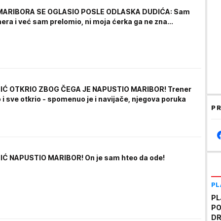
MARIBORA SE OGLASIO POSLE ODLASKA DUDIĆA: Sam
era i već sam prelomio, ni moja ćerka ga ne zna...
IĆ OTKRIO ZBOG ČEGA JE NAPUSTIO MARIBOR! Trener
 i sve otkrio - spomenuo je i navijače, njegova poruka
PR
Ć NAPUSTIO MARIBOR! On je sam hteo da ode!
PL
PL
PO
DR