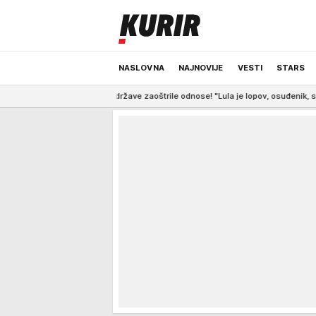
NASLOVNA
NAJNOVIJE
VESTI
STARS
 države zaoštrile odnose! "Lula je lopov, osuđenik, socijalistički ološ"
ODRŽIVA BUDUĆNOST
REGION
NEWS