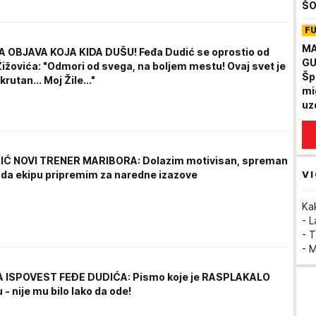
ŠO
na
F
ov
MA
OBJAVA KOJA KIDA DUŠU! Feđa Dudić se oprostio od
GU
ižovića: "Odmori od svega, na boljem mestu! Ovaj svet je
Šp
rutan... Moj Žile..."
mi
uz
Mu
IĆ NOVI TRENER MARIBORA: Dolazim motivisan, spreman
VI
i da ekipu pripremim za naredne izazove
Ka
- 
- T
- 
 ISPOVEST FEĐE DUDIĆA: Pismo koje je RASPLAKALO
u - nije mu bilo lako da ode!