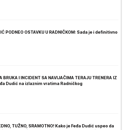
Ć PODNEO OSTAVKU U RADNIČKOM: Sada je i definitivno
 BRUKA I INCIDENT SA NAVIJAČIMA TERAJU TRENERA IZ
đa Dudić na izlaznim vratima Radničkog
EDNO, TUŽNO, SRAMOTNO! Kako je Feđa Dudić uspeo da