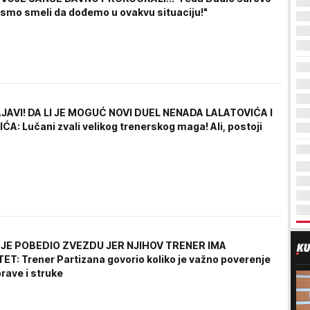
Nismo smeli da dođemo u ovakvu situaciju!"
JAVI! DA LI JE MOGUĆ NOVI DUEL NENADA LALATOVIĆA I
A: Lučani zvali velikog trenerskog maga! Ali, postoji
 JE POBEDIO ZVEZDU JER NJIHOV TRENER IMA
ET: Trener Partizana govorio koliko je važno poverenje
rave i struke