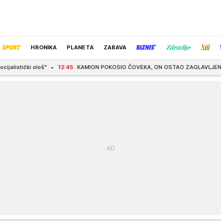
HRONIKA
PLANETA
ZABAVA
12:45
KAMION POKOSIO ČOVEKA, ON OSTAO ZAGLAVLJEN ISPOD KABINE! Jeziva s
IZBOR UREDNIKA