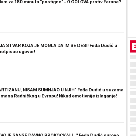
kim za 180 minuta "postigne" - 0 GOLOVA protiv Farana?
A STVAR KOJA JE MOGLA DA IM SE DESI! Feđa Dudić u
potpisao ugovor!
ARTIZANU, NISAM SUMNJAO U NJIH" Feđa Dudić u suzama
smana Radničkog u Evropu! Nikad emotivnije izlaganje!
VOJE ŠANSE DAVNO PROKOCKALI..." Feđa Dudić surovo