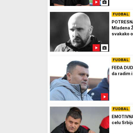
FUDBAL
POTRESNA 
Mladena Ž
svakako ok
FUDBAL
FEĐA DUD
da radim 
FUDBAL
EMOTIVNA
celu Srbij