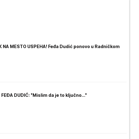
 NA MESTO USPEHA! Feđa Dudić ponovo u Radničkom
EĐA DUDIĆ: "Mislim da je to ključno..."