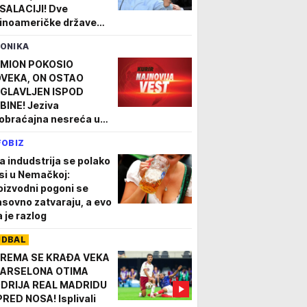
SALACIJI! Dve
tinoameričke države
oštrile odnose! "Lula je
ONIKA
pov, osuđenik,
ijalistički ološ"
MION POKOSIO
VEKA, ON OSTAO
GLAVLJEN ISPOD
BINE! Jeziva
obraćajna nesreća u
munu, nesrećnom
FOBIZ
škarcu nije bilo spasa
a indudstrija se polako
si u Nemačkoj:
oizvodni pogoni se
sovno zatvaraju, a evo
a je razlog
UDBAL
REMA SE KRAĐA VEKA
BARSELONA OTIMA
DRIJA REAL MADRIDU
PRED NOSA! Isplivali