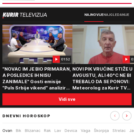
NAJNOVIJE
NAJGLEDANIJE
01:52
0
"NOVAC IM JE BIO PRIMARAN,
NOVI PIK VRUĆINE STIŽE U
A POSLEDICE IH NISU
AVGUSTU, ALI 40°C NE BI
ZANIMALE" Gosti emisije
TREBALO DA SE PONOVI:
"Puls Srbije vikend" analizirali
Meteorolog za Kurir TV
slučajeve koji su potresli
objasnio šta nas čeka: "Š
Vidi sve
Srbiju: Zločin se ne isplati
za ozbiljne padavine su ma
DNEVNI HOROSKOP
Ovan
Bik
Blizanac
Rak
Lav
Devica
Vaga
Škorpija
Strelac
Ja