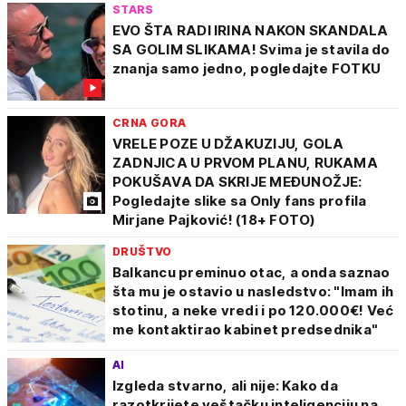
STARS
EVO ŠTA RADI IRINA NAKON SKANDALA
SA GOLIM SLIKAMA! Svima je stavila do
znanja samo jedno, pogledajte FOTKU
CRNA GORA
VRELE POZE U DŽAKUZIJU, GOLA
ZADNJICA U PRVOM PLANU, RUKAMA
POKUŠAVA DA SKRIJE MEĐUNOŽJE:
Pogledajte slike sa Only fans profila
Mirjane Pajković! (18+ FOTO)
DRUŠTVO
Balkancu preminuo otac, a onda saznao
šta mu je ostavio u nasledstvo: "Imam ih
stotinu, a neke vredi i po 120.000€! Već
me kontaktirao kabinet predsednika"
AI
Izgleda stvarno, ali nije: Kako da
razotkrijete veštačku inteligenciju na