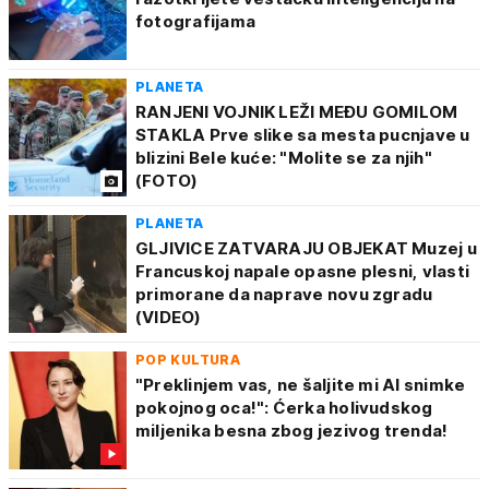
fotografijama
PLANETA
RANJENI VOJNIK LEŽI MEĐU GOMILOM
STAKLA Prve slike sa mesta pucnjave u
blizini Bele kuće: "Molite se za njih"
(FOTO)
PLANETA
GLJIVICE ZATVARAJU OBJEKAT Muzej u
Francuskoj napale opasne plesni, vlasti
primorane da naprave novu zgradu
(VIDEO)
POP KULTURA
"Preklinjem vas, ne šaljite mi AI snimke
pokojnog oca!": Ćerka holivudskog
miljenika besna zbog jezivog trenda!