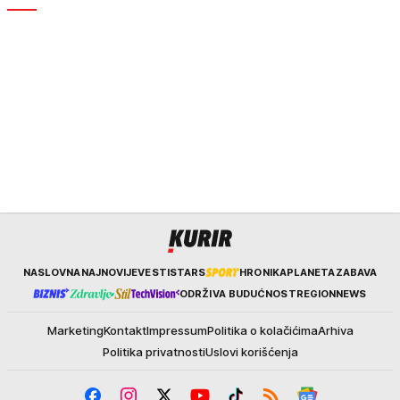
Kurir
NASLOVNA
NAJNOVIJE
VESTI
STARS
HRONIKA
PLANETA
ZABAVA
ODRŽIVA BUDUĆNOST
REGION
NEWS
Marketing
Kontakt
Impressum
Politika o kolačićima
Arhiva
Politika privatnosti
Uslovi korišćenja