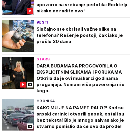
upozorio na vrebanje pedofila: Roditelji
nikako ne radite ovo!
VESTI
Slučajno ste obrisali važne slike sa
telefona? Rešenje postoji, čak iako je
prošlo 30 dana
STARS
DARA BUBAMARA PROGOVORILA O
EKSPLICITNIM SLIKAMA I PORUKAMA
Otkrila da je ovi muškarci godinama
proganjaju: Nemam više poverenja ni u
koga...
HRONIKA
KAKO MU JE NA PAMET PALO?! Kad su
srpski carinici otvorili gepek, ostali su
bez teksta! Bio je mnogo naivan ako je
stvarno pomislio da će ovo da prođe!