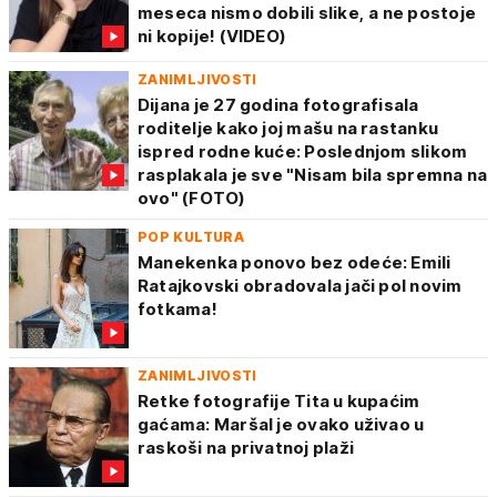
meseca nismo dobili slike, a ne postoje
ni kopije! (VIDEO)
ZANIMLJIVOSTI
Dijana je 27 godina fotografisala
roditelje kako joj mašu na rastanku
ispred rodne kuće: Poslednjom slikom
rasplakala je sve "Nisam bila spremna na
ovo" (FOTO)
POP KULTURA
Manekenka ponovo bez odeće: Emili
Ratajkovski obradovala jači pol novim
fotkama!
ZANIMLJIVOSTI
Retke fotografije Tita u kupaćim
gaćama: Maršal je ovako uživao u
raskoši na privatnoj plaži