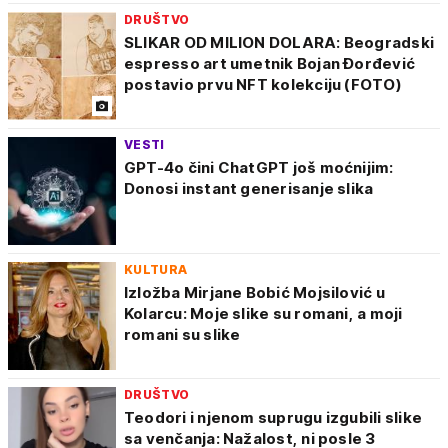
DRUŠTVO
SLIKAR OD MILION DOLARA: Beogradski
espresso art umetnik Bojan Đorđević
postavio prvu NFT kolekciju (FOTO)
VESTI
GPT-4o čini ChatGPT još moćnijim:
Donosi instant generisanje slika
KULTURA
Izložba Mirjane Bobić Mojsilović u
Kolarcu: Moje slike su romani, a moji
romani su slike
DRUŠTVO
Teodori i njenom suprugu izgubili slike
sa venčanja: Nažalost, ni posle 3