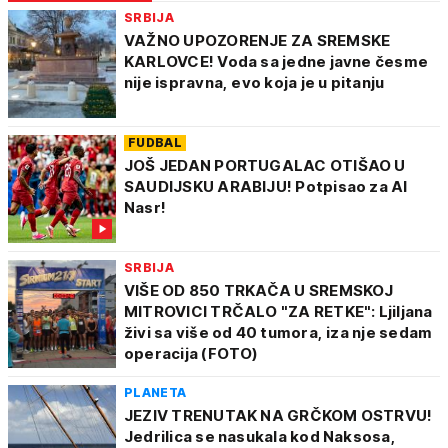
SRBIJA
VAŽNO UPOZORENJE ZA SREMSKE
KARLOVCE! Voda sa jedne javne česme
nije ispravna, evo koja je u pitanju
FUDBAL
JOŠ JEDAN PORTUGALAC OTIŠAO U
SAUDIJSKU ARABIJU! Potpisao za Al
Nasr!
SRBIJA
VIŠE OD 850 TRKAČA U SREMSKOJ
MITROVICI TRČALO "ZA RETKE": Ljiljana
živi sa više od 40 tumora, iza nje sedam
operacija (FOTO)
PLANETA
JEZIV TRENUTAK NA GRČKOM OSTRVU!
Jedrilica se nasukala kod Naksosa,