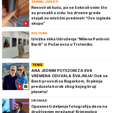
ZANIMLJIVOSTI
Renovirali kuću, pa se šokirali onim što
su pronašli u zidu: Iza drvene grede
stajali su mistični predmeti “Ovo izgleda
skupo”
KULTURA
Izložba slika Udruženja “Milena Pavlović
Barili” iz Požarevca u Trsteniku
TENIS
ANA JEDNIM POTEZOM ZA SVA
VREMENA ODUVALA ŠVAJNIJA! Dok se
Basti provodi sa Bugarkom, Srpkinja
preduzela korak zbog kojeg bruji
planeta!
HRONIKA
Opasnosti deljenja fotografija dece na
društvenim mrežama! Kriminolog