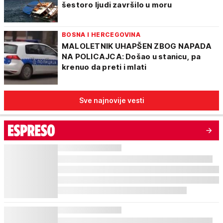
šestoro ljudi završilo u moru
BOSNA I HERCEGOVINA
MALOLETNIK UHAPŠEN ZBOG NAPADA
NA POLICAJCA: Došao u stanicu, pa
krenuo da preti i mlati
Sve najnovije vesti