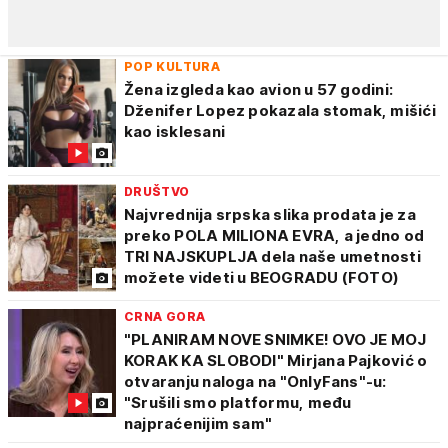
POP KULTURA
Žena izgleda kao avion u 57 godini:
Dženifer Lopez pokazala stomak, mišići
kao isklesani
DRUŠTVO
Najvrednija srpska slika prodata je za
preko POLA MILIONA EVRA, a jedno od
TRI NAJSKUPLJA dela naše umetnosti
možete videti u BEOGRADU (FOTO)
CRNA GORA
"PLANIRAM NOVE SNIMKE! OVO JE MOJ
KORAK KA SLOBODI" Mirjana Pajković o
otvaranju naloga na "OnlyFans"-u:
"Srušili smo platformu, među
najpraćenijim sam"