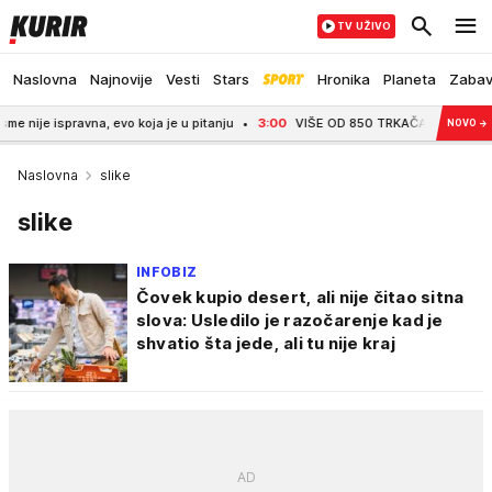
TV UŽIVO
Naslovna
Najnovije
Vesti
Stars
Hronika
Planeta
Zaba
ravna, evo koja je u pitanju
3:00
VIŠE OD 850 TRKAČA U SREMSKOJ MITROVI
NOVO
→
Naslovna
slike
slike
INFOBIZ
Čovek kupio desert, ali nije čitao sitna
slova: Usledilo je razočarenje kad je
shvatio šta jede, ali tu nije kraj