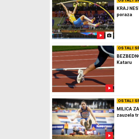
OSTALI S
KRAJ NEST
poraza
OSTALI S
BEZBEDNOS
Kataru
OSTALI S
MILICA ZA
zauzela t