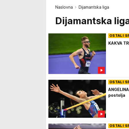
Naslovna
Dijamantska liga
Dijamantska lig
OSTALI S
KAKVA TRK
OSTALI S
ANGELINA 
postolja
OSTALI S