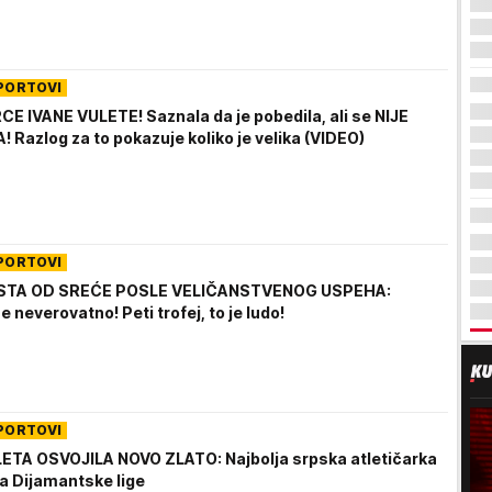
PORTOVI
CE IVANE VULETE! Saznala da je pobedila, ali se NIJE
 Razlog za to pokazuje koliko je velika (VIDEO)
PORTOVI
ISTA OD SREĆE POSLE VELIČANSTVENOG USPEHA:
neverovatno! Peti trofej, to je ludo!
PORTOVI
ETA OSVOJILA NOVO ZLATO: Najbolja srpska atletičarka
 Dijamantske lige