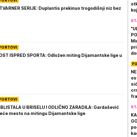
PORTOVI
ot
VARNER SERIJE: Duplantis prekinuo trogodišnji niz bez
ko
ST
"U
PO
Mi
pr
PORTOVI
dom
T ISPRED SPORTA: Odložen miting Dijamantske lige u
Fi
F
pl
NE
os
si
cr
fr
PORTOVI
ce
BLISTALA U BRISELU I ODLIČNO ZARADILA: Gardašević
ST
reće mesto na mitingu Dijamantske lige
KA
GO
pod
ka