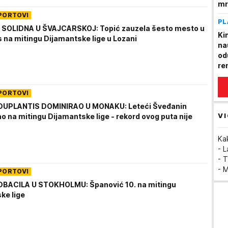
mr
je
PORTOVI
PL
(V
 SOLIDNA U ŠVAJCARSKOJ: Topić zauzela šesto mesto u
Ki
s na mitingu Dijamantske lige u Lozani
nau
od
re
PORTOVI
UPLANTIS DOMINIRAO U MONAKU: Leteći Šveđanin
VI
o na mitingu Dijamantske lige - rekord ovog puta nije
Ka
- 
- T
- 
PORTOVI
DBACILA U STOKHOLMU: Španović 10. na mitingu
ke lige