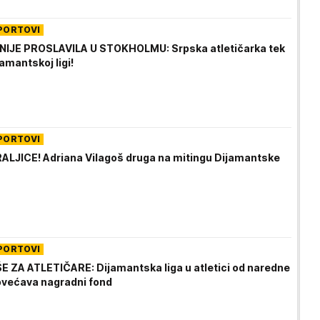
PORTOVI
NIJE PROSLAVILA U STOKHOLMU: Srpska atletičarka tek
amantskoj ligi!
PORTOVI
ALJICE! Adriana Vilagoš druga na mitingu Dijamantske
PORTOVI
E ZA ATLETIČARE: Dijamantska liga u atletici od naredne
većava nagradni fond