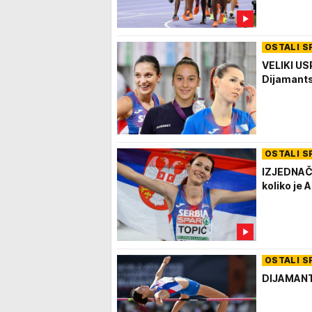
OSTALI S
VELIKI USP
Dijamants
OSTALI S
IZJEDNAČ
koliko je 
OSTALI S
DIJAMANTS