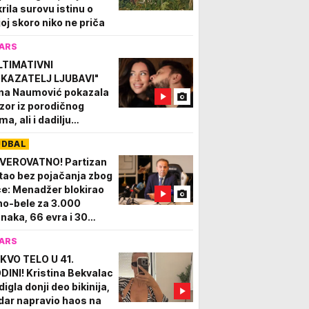
krila surovu istinu o
joj skoro niko ne priča
ARS
LTIMATIVNI
KAZATELJ LJUBAVI"
na Naumović pokazala
izor iz porodičnog
a, ali i dadilju
lipinku, dečica u prvom
UDBAL
anu (FOTO)
VEROVATNO! Partizan
tao bez pojačanja zbog
će: Menadžer blokirao
no-bele za 3.000
anaka, 66 evra i 30
nti
ARS
KVO TELO U 41.
DINI! Kristina Bekvalac
igla donji deo bikinija,
dar napravio haos na