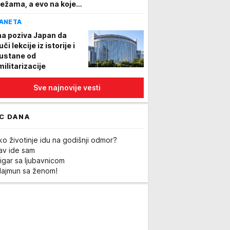
ežama, a evo na kojem
 režimu godinama
ANETA
IDEO)
na poziva Japan da
či lekcije iz istorije i
ustane od
militarizacije
Sve najnovije vesti
C DANA
ko životinje idu na godišnji odmor?
Lav ide sam
igar sa ljubavnicom
Majmun sa ženom!