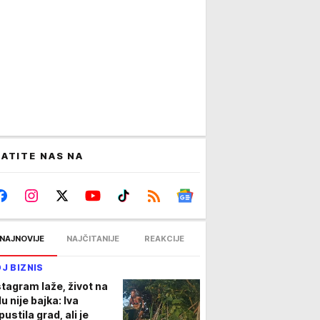
ATITE NAS NA
NAJNOVIJE
NAJČITANIJE
REAKCIJE
J BIZNIS
stagram laže, život na
u nije bajka: Iva
ustila grad, ali je