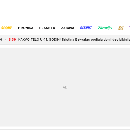
HRONIKA
PLANETA
ZABAVA
LO U 41. GODINI! Kristina Bekvalac podigla donji deo bikinija, kadar napravio h
IZBOR UREDNIKA