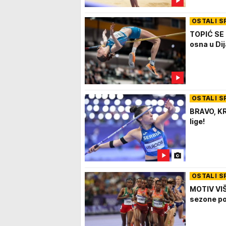
OSTALI S
TOPIĆ SE 
osna u Dij
OSTALI S
BRAVO, KR
lige!
OSTALI S
MOTIV VIŠ
sezone po