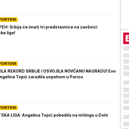
PORTOVI
EH: Srbija će imati tri predstavnice na zavšnici
ke lige!
PORTOVI
ILA REKORD SRBIJE I OSVOJILA NOVČANU NAGRADU! Evo
Angelina Topić zaradila uspehom u Parizu
PORTOVI
KA LIGA: Angelina Topić pobedila na mitingu u Dohi