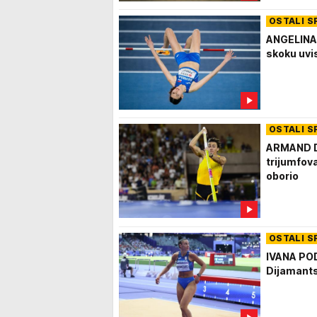
OSTALI S
ANGELINA
skoku uvi
OSTALI S
ARMAND D
trijumfova
oborio
OSTALI S
IVANA PO
Dijamants