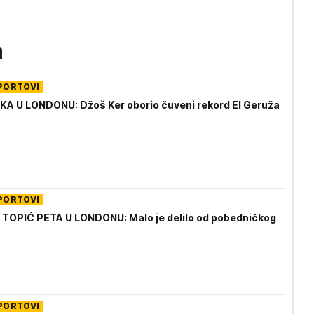
a
PORTOVI
A U LONDONU: Džoš Ker oborio čuveni rekord El Geruža
PORTOVI
TOPIĆ PETA U LONDONU: Malo je delilo od pobedničkog
PORTOVI