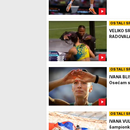
OSTALI S
VELIKO SR
RADOVALA!
OSTALI S
IVANA BL
Osećam se 
OSTALI S
IVANA VUL
šampionka