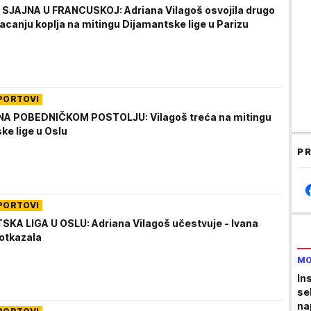
SJAJNA U FRANCUSKOJ: Adriana Vilagoš osvojila drugo
acanju koplja na mitingu Dijamantske lige u Parizu
PORTOVI
NA POBEDNIČKOM POSTOLJU: Vilagoš treća na mitingu
ke lige u Oslu
PR
PORTOVI
KA LIGA U OSLU: Adriana Vilagoš učestvuje - Ivana
otkazala
MO
In
sel
nap