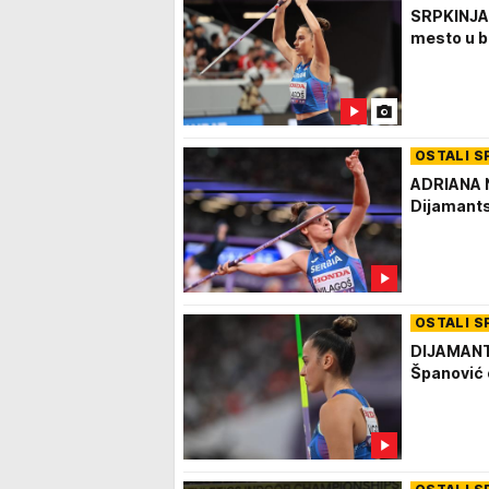
SRPKINJA 
mesto u b
OSTALI S
ADRIANA 
Dijamants
OSTALI S
DIJAMANTS
Španović 