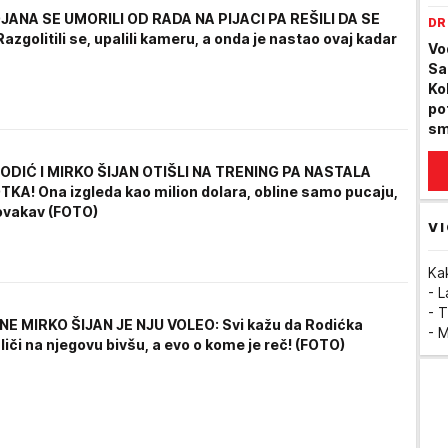
pr
OJANA SE UMORILI OD RADA NA PIJACI PA REŠILI DA SE
DR
zgolitili se, upalili kameru, a onda je nastao ovaj kadar
Vo
Sa
Ko
po
sm
ODIĆ I MIRKO ŠIJAN OTIŠLI NA TRENING PA NASTALA
KA! Ona izgleda kao milion dolara, obline samo pucaju,
 ovakav (FOTO)
VI
Ka
- 
- T
E MIRKO ŠIJAN JE NJU VOLEO: Svi kažu da Rodićka
- 
liči na njegovu bivšu, a evo o kome je reč! (FOTO)