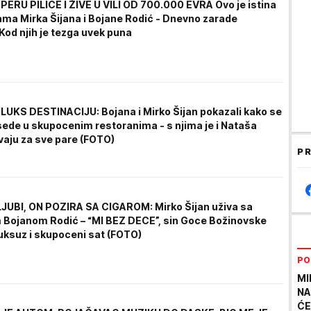
 PERU PILIĆE I ŽIVE U VILI OD 700.000 EVRA Ovo je istina
jama Mirka Šijana i Bojane Rodić - Dnevno zarade
Kod njih je tezga uvek puna
 LUKS DESTINACIJU: Bojana i Mirko Šijan pokazali kako se
sede u skupocenim restoranima - s njima je i Nataša
vaju za sve pare (FOTO)
PR
JUBI, ON POZIRA SA CIGAROM: Mirko Šijan uživa sa
Bojanom Rodić – “MI BEZ DECE”, sin Goce Božinovske
uksuz i skupoceni sat (FOTO)
PO
MI
NA
ĆE