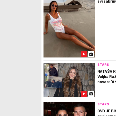
svi zabrin
STARS
NATAŠA R
Veljka Ra
novac: "A
STARS
OVO JE BI