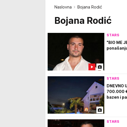
Naslovna
Bojana Rodić
Bojana Rodić
STARS
"BIO ME J
ponašanju
STARS
DNEVNO UZ
700.000 €!
bazen i p
STARS