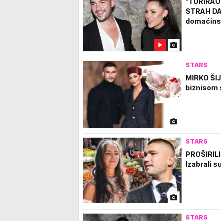
"TURIRAO
STRAH DA 
domaćins
STARS
MIRKO ŠIJ
biznisom s
STARS
PROŠIRILI 
Izabrali 
STARS