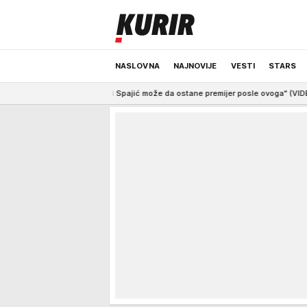
NASLOVNA
NAJNOVIJE
VESTI
STARS
e da li Spajić može da ostane premijer posle ovoga" (VIDEO)
10:41
"Tužn
ODRŽIVA BUDUĆNOST
REGION
NEWS