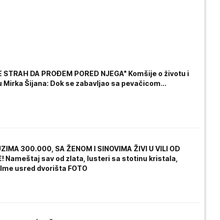
E STRAH DA PROĐEM PORED NJEGA" Komšije o životu i
 Mirka Šijana: Dok se zabavljao sa pevačicom...
IMA 300.000, SA ŽENOM I SINOVIMA ŽIVI U VILI OD
 Nameštaj sav od zlata, lusteri sa stotinu kristala,
alme usred dvorišta FOTO