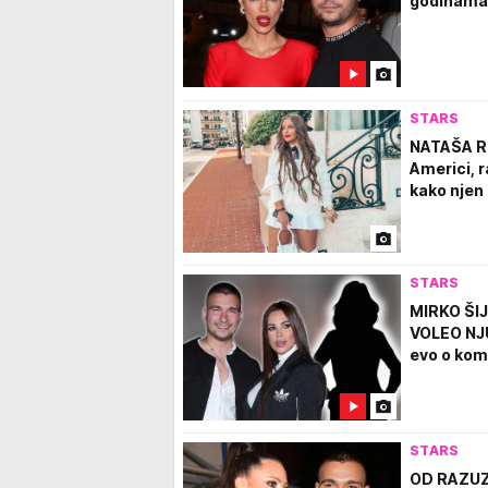
godinama 
STARS
NATAŠA R
Americi, r
kako njen 
STARS
MIRKO ŠI
VOLEO NJU!
evo o kom
STARS
OD RAZUZ