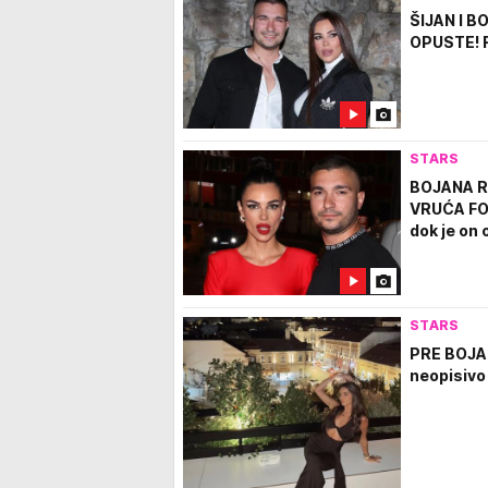
ŠIJAN I B
OPUSTE! Ra
STARS
BOJANA R
VRUĆA FOT
dok je on
STARS
PRE BOJAN
neopisivo 