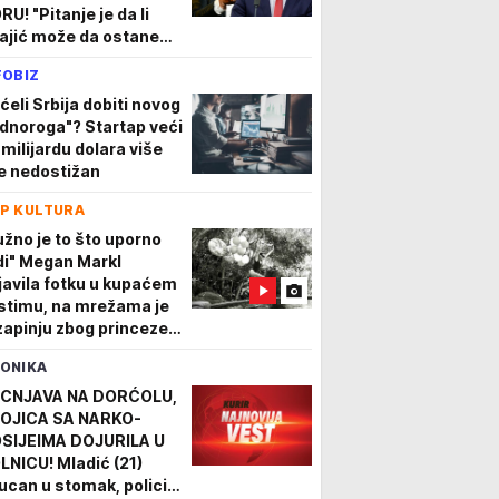
RU! "Pitanje je da li
ajić može da ostane
emijer posle ovoga"
FOBIZ
IDEO)
ćeli Srbija dobiti novog
ednoroga"? Startap veći
 milijardu dolara više
je nedostižan
P KULTURA
užno je to što uporno
di" Megan Markl
javila fotku u kupaćem
stimu, na mrežama je
zapinju zbog princeze
jane
ONIKA
CNJAVA NA DORĆOLU,
OJICA SA NARKO-
SIJEIMA DOJURILA U
LNICU! Mladić (21)
ucan u stomak, policija