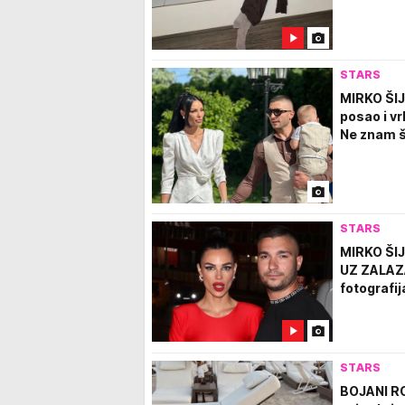
STARS
MIRKO ŠI
posao i vr
Ne znam št
STARS
MIRKO ŠI
UZ ZALAZA
fotografi
STARS
BOJANI RO