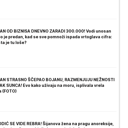
JAN OD BIZNISA DNEVNO ZARADI 300.000! Vodi unosan
lo je predan, kad se sve pomnoži ispada vrtoglava cifra:
a je tu loše?
JAN STRASNO ŠČEPAO BOJANU, RAZMENJUJU NEŽNOSTI
K SUNCA! Evo kako uživaju na moru, isplivala vrela
ja (FOTO)
DIĆ SE VIDE REBRA! Šijanova žena na pragu anoreksije,