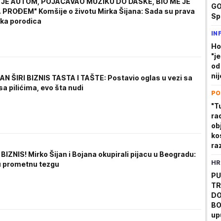
 JE AUTOM, POJAČAVAO MUZIKU DO DASKE, BIO ME JE
GO
PROĐEM" Komšije o životu Mirka Šijana: Sada su prava
Sp
ka porodica
pr
IN
(V
Ho
"j
od
ni
AN ŠIRI BIZNIS TASTA I TAŠTE: Postavio oglas u vezi sa
a pilićima, evo šta nudi
PO
"T
ra
ob
ko
ra
BIZNIS! Mirko Šijan i Bojana okupirali pijacu u Beogradu:
Da
HR
su prometnu tezgu
PU
TR
DO
BO
up