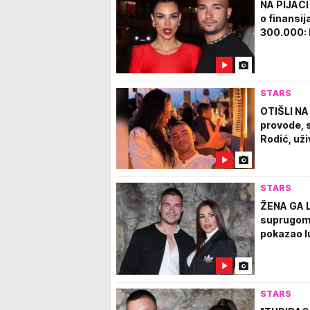
NA PIJACI
o finansi
300.000: 
STARS
OTIŠLI NA
provode, 
Rodić, uži
STARS
ŽENA GA L
suprugom 
pokazao l
STARS