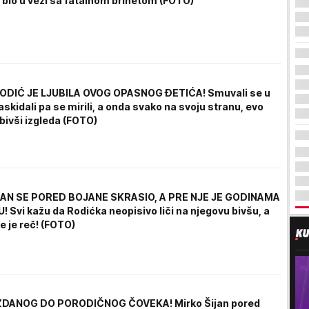
bio u vezi sa fatalnom brinetom (FOTO)
ODIĆ JE LJUBILA OVOG OPASNOG ĐETIĆA! Smuvali se u
askidali pa se mirili, a onda svako na svoju stranu, evo
bivši izgleda (FOTO)
JAN SE PORED BOJANE SKRASIO, A PRE NJE JE GODINAMA
 Svi kažu da Rodićka neopisivo liči na njegovu bivšu, a
e je reč! (FOTO)
DANOG DO PORODIČNOG ČOVEKA! Mirko Šijan pored