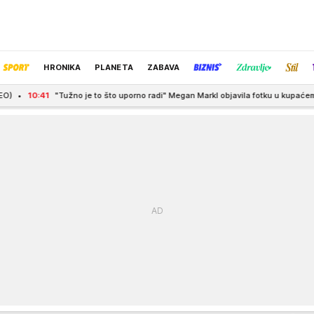
HRONIKA
PLANETA
ZABAVA
o je to što uporno radi" Megan Markl objavila fotku u kupaćem kostimu, na mrež
IZBOR UREDNIKA