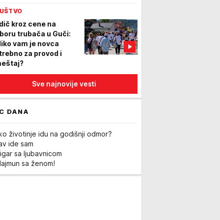
onašla čauru i metak
UŠTVO
dič kroz cene na
boru trubača u Guči:
liko vam je novca
trebno za provod i
eštaj?
Sve najnovije vesti
C DANA
ko životinje idu na godišnji odmor?
Lav ide sam
igar sa ljubavnicom
Majmun sa ženom!