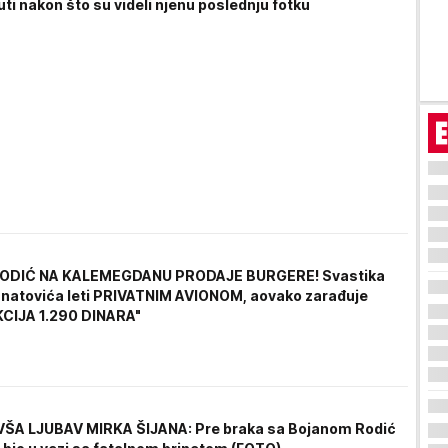
uti nakon što su videli njenu poslednju fotku
ODIĆ NA KALEMEGDANU PRODAJE BURGERE! Svastika
žnatovića leti PRIVATNIM AVIONOM, aovako zarađuje
KCIJA 1.290 DINARA"
VŠA LJUBAV MIRKA ŠIJANA: Pre braka sa Bojanom Rodić