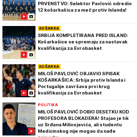
PRVENSTVO: Selektor Pavlović odredio
12 košarkašica za meč protiv Islanda!
KOŠARKA
SRBIJA KOMPLETIRANA PRED ISLAND:
Košarkašice se spremaju za nastavak
kvalifikacija za Evrobasket
KOŠARKA
MILOŠ PAVLOVIĆ OBJAVIO SPISAK
KOŠARKAŠICA: Srbija protiv Islanda i
Portugalije završava prvi krug
kvalifikacija za Evrobasket
POLITIKA
MILOŠ PAVLOVIĆ DOBIO DESETKU KOD
PROFESORA BLOKADERA! Stajao je tik
uz Srđana Milivojevića, ali studentu
Medicinskog nije mogao da nađe