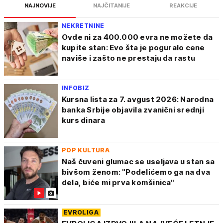
NAJNOVIJE
NAJČITANIJE
REAKCIJE
NEKRETNINE
Ovde ni za 400.000 evra ne možete da
kupite stan: Evo šta je poguralo cene
naviše i zašto ne prestaju da rastu
INFOBIZ
Kursna lista za 7. avgust 2026: Narodna
banka Srbije objavila zvanični srednji
kurs dinara
POP KULTURA
Naš čuveni glumac se useljava u stan sa
bivšom ženom: "Podelićemo ga na dva
dela, biće mi prva komšinica"
EVROLIGA