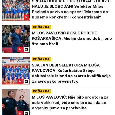
SRBIJA DOČEKUJE PORTUGAL - ULAZ U
HALU JE SLOBODAN! Selektor Miloš
Pavlović poziva na oprez: "Moramo da
budemo konkretni i koncentrisani"
KOŠARKA
MILOŠ PAVLOVIĆ POSLE POBEDE
KOŠARKAŠICA: Mislim da smo dobili ono
što smo hteli
KOŠARKA
SJAJAN DEBI SELEKTORA MILOŠA
PAVLOVIĆA: Košarkašice Srbije
deklasirale Island na startu kvalifikacija
za Evropsko prvenstvo
KOŠARKA
MILOŠ PAVLOVIĆ: Nije bilo prostora za
neki veliki rad, više smo probali da se
organizujemo za protivnika