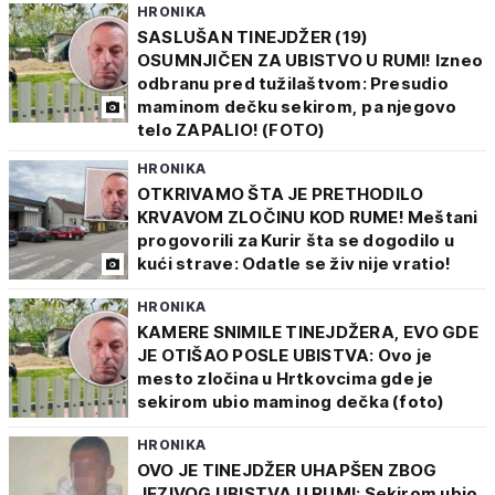
HRONIKA
SASLUŠAN TINEJDŽER (19)
OSUMNJIČEN ZA UBISTVO U RUMI! Izneo
odbranu pred tužilaštvom: Presudio
maminom dečku sekirom, pa njegovo
telo ZAPALIO! (FOTO)
HRONIKA
OTKRIVAMO ŠTA JE PRETHODILO
KRVAVOM ZLOČINU KOD RUME! Meštani
progovorili za Kurir šta se dogodilo u
kući strave: Odatle se živ nije vratio!
HRONIKA
KAMERE SNIMILE TINEJDŽERA, EVO GDE
JE OTIŠAO POSLE UBISTVA: Ovo je
mesto zločina u Hrtkovcima gde je
sekirom ubio maminog dečka (foto)
HRONIKA
OVO JE TINEJDŽER UHAPŠEN ZBOG
JEZIVOG UBISTVA U RUMI: Sekirom ubio,