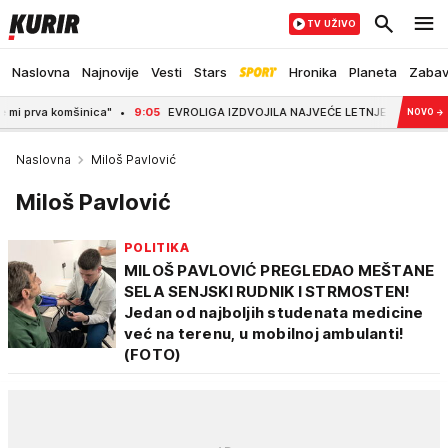
TV UŽIVO
Naslovna
Najnovije
Vesti
Stars
Hronika
Planeta
Zaba
komšinica"
9:05
EVROLIGA IZDVOJILA NAJVEĆE LETNJE BOMBE Zvezdin motor i P
NOVO
→
Naslovna
Miloš Pavlović
Miloš Pavlović
POLITIKA
MILOŠ PAVLOVIĆ PREGLEDAO MEŠTANE
SELA SENJSKI RUDNIK I STRMOSTEN!
Jedan od najboljih studenata medicine
već na terenu, u mobilnoj ambulanti!
(FOTO)