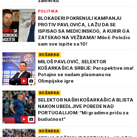
zamerku
POLITIKA
BLOKADERI POKRENULI KAMPANJU
PROTIV PAVLOVIĆA, LAŽU DA SE
ISPISAO SA MEDICINSKOG, A KURIR GA
ZATEKAO NA VEŽBAMA! Miloš: Položio
sam sve ispite sa 10!
KOŠARKA
MILOŠ PAVLOVIĆ, SELEKTOR
KOŠARKAŠICA SRBIJE: Perspektive ima!
Potajno se nadam plasmanu na
Olimpijske igre
KOŠARKA
SELEKTOR NAŠIH KOŠARKAŠICA BLISTA
NAKON UBEDLJIVE POBEDE NAD
PORTUGALIJOM: "Mi gradimo priču za
budućnost"
KOŠARKA