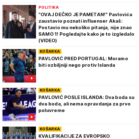
POLITIKA
"OVAJ DEČKO JE PAMETAN!" Pavlovića
zaustavio poznati influenser Akaš:
Postavio mu nekoliko pitanja, nije znao
SAMO 1! Pogledajte kako je to izgledalo
(VIDEO)
KOŠARKA
PAVLOVIĆ PRED PORTUGAL: Moramo
biti ozbiljniji nego protiv Islanda
KOŠARKA
PAVLOVIĆ POSLE ISLANDA: Dva boda su
dva boda, ali nema opravdanja za prvo
poluvreme
KOŠARKA
KVALIFIKACIJE ZA EVROPSKO