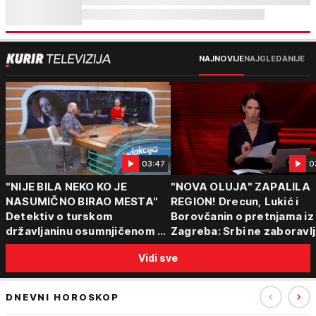
NAJNOVIJE
NAJGLEDANIJE
03:47
0
"NIJE BILA NEKO KO JE
"NOVA OLUJA" ZAPALILA
NASUMIČNO BIRAO MESTA"
REGION! Drecun, Lukić i
Detektiv o turskom
Borovčanin o pretnjama iz
državljaninu osumnjičenom za
Zagreba: Srbi ne zaboravlj
ubistvo Ruskinje (28): "Mogao
progon
Vidi sve
je da se predstavi kao
umetnik"
DNEVNI HOROSKOP