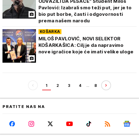
ODVAŽILI DA PEŠAČE" Student Miloš
Pavlović: Izabrali smo teži put, jer je to
bio put borbe, časti i odgovornosti
prema našem narodu
KOŠARKA
MILOŠ PAVLOVIĆ, NOVI SELEKTOR
KOŠARKAŠICA: Cilj je da napravimo
nove igračice koje će imati velike uloge
1
2
3
4
…
8
PRATITE NAS NA