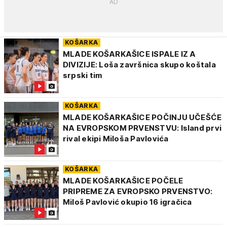
KOŠARKA
MLADE KOŠARKAŠICE ISPALE IZ A
DIVIZIJE: Loša završnica skupo koštala
srpski tim
KOŠARKA
MLADE KOŠARKAŠICE POČINJU UČEŠĆE
NA EVROPSKOM PRVENSTVU: Island prvi
rival ekipi Miloša Pavlovića
KOŠARKA
MLADE KOŠARKAŠICE POČELE
PRIPREME ZA EVROPSKO PRVENSTVO:
Miloš Pavlović okupio 16 igračica