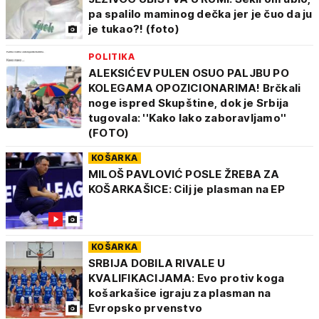
pa spalilo maminog dečka jer je čuo da ju
je tukao?! (foto)
POLITIKA
ALEKSIĆEV PULEN OSUO PALJBU PO
KOLEGAMA OPOZICIONARIMA! Brčkali
noge ispred Skupštine, dok je Srbija
tugovala: ''Kako lako zaboravljamo''
(FOTO)
KOŠARKA
MILOŠ PAVLOVIĆ POSLE ŽREBA ZA
KOŠARKAŠICE: Cilj je plasman na EP
KOŠARKA
SRBIJA DOBILA RIVALE U
KVALIFIKACIJAMA: Evo protiv koga
košarkašice igraju za plasman na
Evropsko prvenstvo