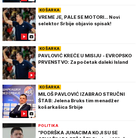
KOŠARKA
VREME JE, PALE SE MOTORI... Novi
selektor Srbije objavio spisak!
KOŠARKA
PAVLOVIĆ KREĆE U MISIJU - EVROPSKO
PRVENSTVO: Za početak daleki Island
KOŠARKA
MILOŠ PAVLOVIĆ IZABRAO STRUČNI
ŠTAB: Jelena Bruks tim menadžer
košarkašica Srbije
POLITIKA
"PODRŠKA JUNACIMA KOJI SU SE