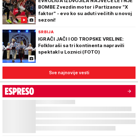
EVROLIGA IZDVOJILA NAJVEĆE LETNJE
BOMBE Zvezdin motor i Partizanov "X
faktor" - evo ko su aduti večitih u novoj
sezoni!
SRBIJA
IGRAČI JAČI I OD TROPSKE VRELINE:
Folkloraši sa tri kontinenta napravili
spektakl u Loznici (FOTO)
Sve najnovije vesti