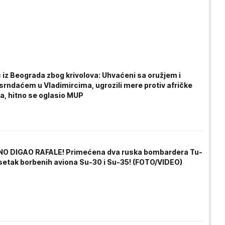
 iz Beograda zbog krivolova: Uhvaćeni sa oružjem i
 srndaćem u Vladimircima, ugrozili mere protiv afričke
ja, hitno se oglasio MUP
NO DIGAO RAFALE! Primećena dva ruska bombardera Tu-
setak borbenih aviona Su-30 i Su-35! (FOTO/VIDEO)