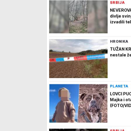
SRBIJA
NEVEROVA
divlje svi
izvadili t
HRONIKA
TUŽAN KRA
nestale ž
PLANETA
LOVCI PUC
Majka i o
(FOTO/VI
SRBIJA