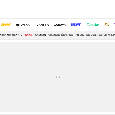
HRONIKA
PLANETA
ZABAVA
45
KAMION POKOSIO ČOVEKA, ON OSTAO ZAGLAVLJEN ISPOD KABINE! Jeziva saob
IZBOR UREDNIKA