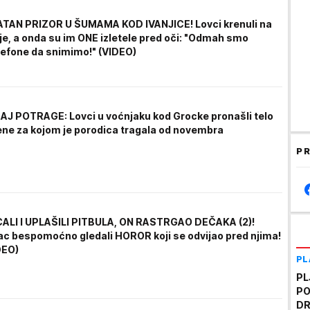
TAN PRIZOR U ŠUMAMA KOD IVANJICE! Lovci krenuli na
nje, a onda su im ONE izletele pred oči: "Odmah smo
elefone da snimimo!" (VIDEO)
J POTRAGE: Lovci u voćnjaku kod Grocke pronašli telo
ene za kojom je porodica tragala od novembra
PR
ALI I UPLAŠILI PITBULA, ON RASTRGAO DEČAKA (2)!
tac bespomoćno gledali HOROR koji se odvijao pred njima!
DEO)
PL
PL
PO
DR