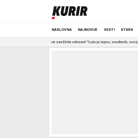
NASLOVNA
NAJNOVIJE
VESTI
STARS
žave zaoštrile odnose! "Lula je lopov, osuđenik, socijalistički ološ"
12:
ODRŽIVA BUDUĆNOST
REGION
NEWS