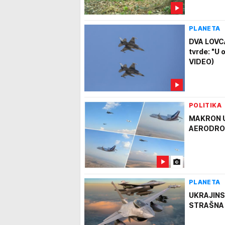
PLANETA
DVA LOVC
tvrde: "U
VIDEO)
POLITIKA
MAKRON U
AERODROM:
PLANETA
UKRAJINS
STRAŠNA p