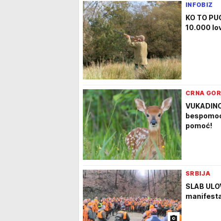
INFOBIZ
KO TO PUC
10.000 lov
CRNA GO
VUKADINO
bespomoćne
pomoć!
SRBIJA
SLAB ULOV
manifesta