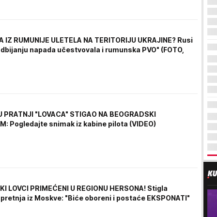
A IZ RUMUNIJE ULETELA NA TERITORIJU UKRAJINE? Rusi
 odbijanju napada učestvovala i rumunska PVO" (FOTO,
 PRATNJI "LOVACA" STIGAO NA BEOGRADSKI
 Pogledajte snimak iz kabine pilota (VIDEO)
KI LOVCI PRIMEĆENI U REGIONU HERSONA! Stigla
retnja iz Moskve: "Biće oboreni i postaće EKSPONATI"