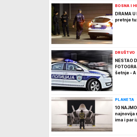
BOSNA I 
DRAMA U B
pretnje tu
DRUŠTVO
NESTAO D
FOTOGRAFI
šetnje - 
PLANETA
10 NAJMO
najnovija 
ima i par 