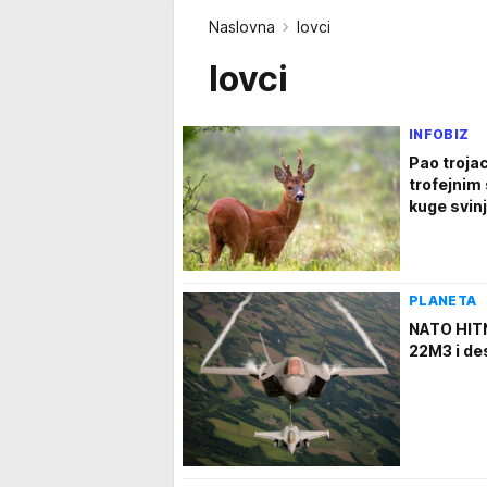
Naslovna
lovci
lovci
INFOBIZ
Pao trojac
trofejnim
kuge svin
PLANETA
NATO HIT
22M3 i de