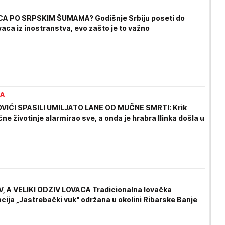
A PO SRPSKIM ŠUMAMA? Godišnje Srbiju poseti do
aca iz inostranstva, evo zašto je to važno
RA
VIĆI SPASILI UMILJATO LANE OD MUČNE SMRTI: Krik
 životinje alarmirao sve, a onda je hrabra Ilinka došla u
, A VELIKI ODZIV LOVACA Tradicionalna lovačka
cija „Jastrebački vuk“ održana u okolini Ribarske Banje