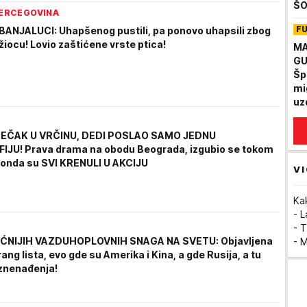
ŠO
HERCEGOVINA
na
F
ANJALUCI: Uhapšenog pustili, pa ponovo uhapsili zbog
ov
žiocu! Lovio zaštićene vrste ptica!
MA
GU
Šp
mi
uz
Mu
EČAK U VRČINU, DEDI POSLAO SAMO JEDNU
JU! Prava drama na obodu Beograda, izgubio se tokom
A onda su SVI KRENULI U AKCIJU
VI
Ka
- 
- T
ĆNIJIH VAZDUHOPLOVNIH SNAGA NA SVETU: Objavljena
- 
rang lista, evo gde su Amerika i Kina, a gde Rusija, a tu
iznenađenja!