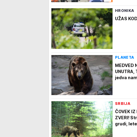
HRONIKA
UŽAS KOD P
PLANETA
MEDVED N
UNUTRA, T
jedva nam
SRBIJA
ČOVEK IZ
ZVERI! Str
grudi, le