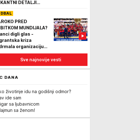
KANTNI DETALJI
jveće transfer sage
UDBAL
og leta!
ROKO PRED
BITKOM MUNDIJALA?
anci digli glas -
grantska kriza
drmala organizaciju
ndijala 2030!
Sve najnovije vesti
C DANA
ko životinje idu na godišnji odmor?
Lav ide sam
igar sa ljubavnicom
Majmun sa ženom!