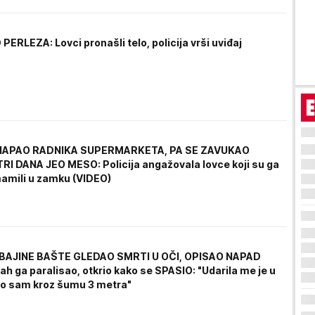
ERLEZA: Lovci pronašli telo, policija vrši uviđaj
APAO RADNIKA SUPERMARKETA, PA SE ZAVUKAO
RI DANA JEO MESO: Policija angažovala lovce koji su ga
amili u zamku (VIDEO)
 BAJINE BAŠTE GLEDAO SMRTI U OČI, OPISAO NAPAD
ah ga paralisao, otkrio kako se SPASIO: "Udarila me je u
teo sam kroz šumu 3 metra"