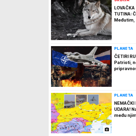
LOVAČKA 
TUTINA: Č
Međutim, 
PLANETA
ČETIRI RU
Patrioti,
pripravno
PLANETA
NEMAČKI 
UDARA! Na
među njim