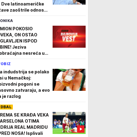
! Dve latinoameričke
žave zaoštrile odnose!
ula je lopov, osuđenik,
ONIKA
ijalistički ološ"
MION POKOSIO
VEKA, ON OSTAO
GLAVLJEN ISPOD
BINE! Jeziva
obraćajna nesreća u
munu, nesrećnom
FOBIZ
škarcu nije bilo spasa
a indudstrija se polako
si u Nemačkoj:
oizvodni pogoni se
sovno zatvaraju, a evo
a je razlog
UDBAL
REMA SE KRAĐA VEKA
BARSELONA OTIMA
DRIJA REAL MADRIDU
PRED NOSA! Isplivali