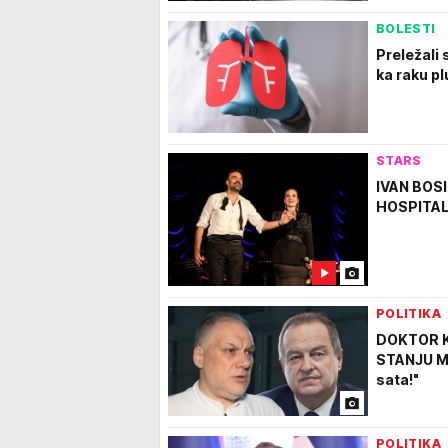
BOLESTI
Preležali 
ka raku p
STARS
IVAN BOS
HOSPITALI
POLITIKA
DOKTOR K
STANJU MI
sata!"
POLITIKA