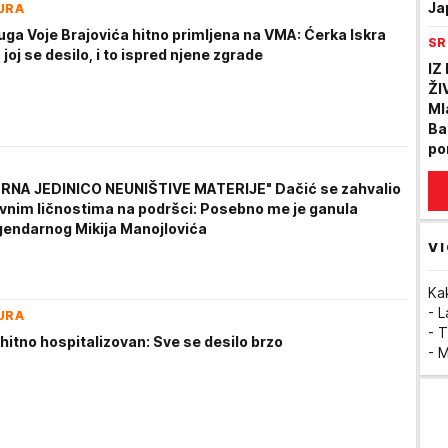
Ja
URA
uga Voje Brajovića hitno primljena na VMA: Ćerka Iskra
SR
a joj se desilo, i to ispred njene zgrade
IZ
ŽI
Ml
Ba
po
je
ERNA JEDINICO NEUNIŠTIVE MATERIJE" Dačić se zahvalio
ve
avnim ličnostima na podršci: Posebno me je ganula
gendarnog Mikija Manojlovića
VI
Ka
- 
URA
- T
hitno hospitalizovan: Sve se desilo brzo
- 