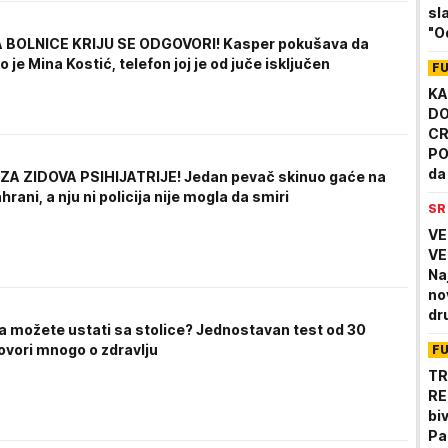
sl
"O
A BOLNICE KRIJU SE ODGOVORI! Kasper pokušava da
na
 je Mina Kostić, telefon joj je od juče isključen
F
KA
DO
CR
PO
da
IZA ZIDOVA PSIHIJATRIJE! Jedan pevač skinuo gaće na
Pa
hrani, a nju ni policija nije mogla da smiri
SR
VE
VE
Na
nov
dr
ta možete ustati sa stolice? Jednostavan test od 30
ovori mnogo o zdravlju
F
TR
RE
bi
Pa