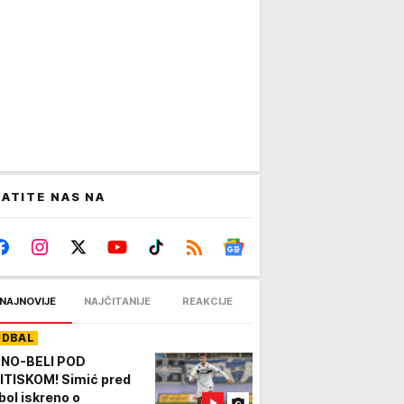
ATITE NAS NA
NAJNOVIJE
NAJČITANIJE
REAKCIJE
UDBAL
NO-BELI POD
ITISKOM! Simić pred
bol iskreno o