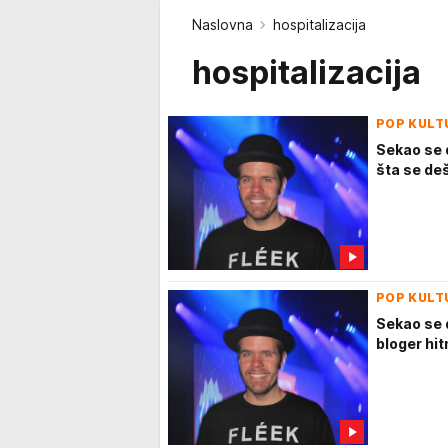
Naslovna
hospitalizacija
hospitalizacija
POP KULT
Sekao se d
šta se de
POP KULT
Sekao se d
bloger hit