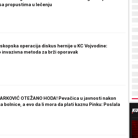
sa propustima u lečenju
skopska operacija diskus hernije u KC Vojvodine:
 invazivna metoda za brži oporavak
ARKOVIĆ OTEŽANO HODA! Pevačica u javnosti nakon
 bolnice, a evo da li mora da plati kaznu Pinku: Poslala