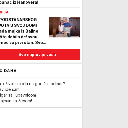
panac iz Hanovera!
BIJA
 PODSTANARSKOG
VOTA U SVOJ DOM!
ada majka iz Bajine
šte dobila državnu
moć za prvi stan: Sve
 proteklo brzo i bez
ćih poteškoća (FOTO)
Sve najnovije vesti
C DANA
ko životinje idu na godišnji odmor?
Lav ide sam
igar sa ljubavnicom
Majmun sa ženom!