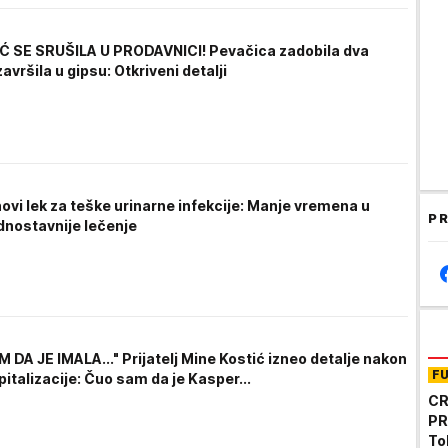
Ć SE SRUŠILA U PRODAVNICI! Pevačica zadobila dva
avršila u gipsu: Otkriveni detalji
ovi lek za teške urinarne infekcije: Manje vremena u
PR
ednostavnije lečenje
DA JE IMALA..." Prijatelj Mine Kostić izneo detalje nakon
F
italizacije: Čuo sam da je Kasper...
CR
PR
To