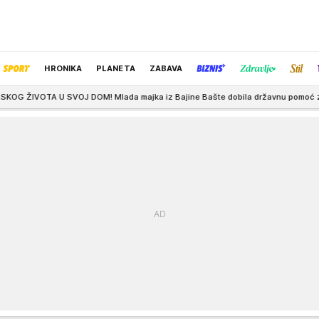
HRONIKA
PLANETA
ZABAVA
M! Mlada majka iz Bajine Bašte dobila državnu pomoć za prvi stan: Sve je pr
IZBOR UREDNIKA