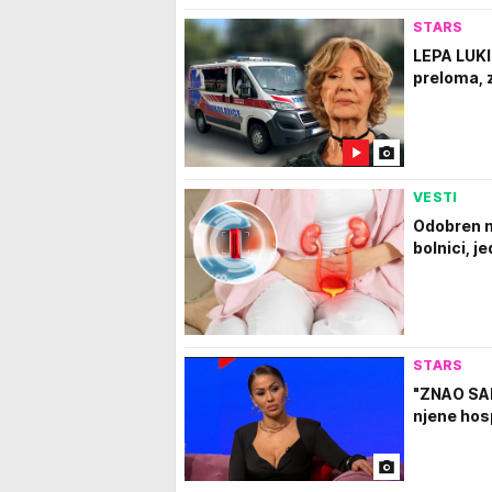
STARS
LEPA LUKI
preloma, z
VESTI
Odobren n
bolnici, j
STARS
"ZNAO SAM 
njene hosp