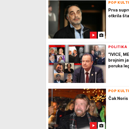
POP KULT
Prva supr
otkrila št
POLITIKA
"IVICE, M
brojnim j
poruka le
POP KULT
Čak Noris 