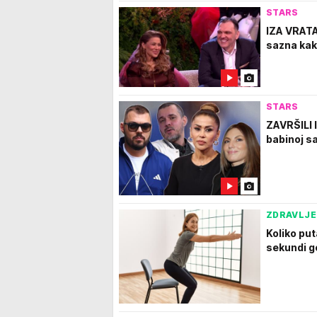
STARS
IZA VRAT
sazna kako
STARS
ZAVRŠILI 
babinoj sa
ZDRAVLJE
Koliko pu
sekundi g