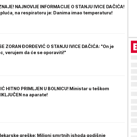
ZNAJE! NAJNOVIJE INFORMACIJE O STANJU IVICE DAČIĆA!
 pluća, na respiratoru je: Danima imao temperaturu!
SE ZORAN ĐORĐEVIĆ O STANJU IVICE DAČIĆA: "On je
ac, verujem da će se oporaviti!"
IĆ HITNO PRIMLJEN U BOLNICU! Ministar u teškom
RIKLJUČEN na aparate!
lekarske greške: Milioni smrtnih ishoda godišnje