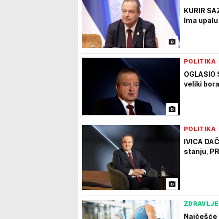
KURIR SA
Ima upalu
POLITIKA
OGLASIO 
veliki bor
POLITIKA
IVICA DAČ
stanju, P
ZDRAVLJE
Najčešće 