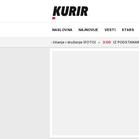
NASLOVNA
NAJNOVIJE
VESTI
STARS
kutak za čitanje i druženje (FOTO)
3:00
IZ PODSTANARSKOG ŽIVOTA U SVOJ DO
ODRŽIVA BUDUĆNOST
REGION
NEWS