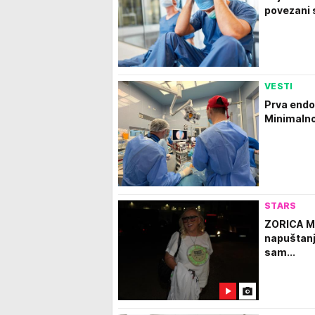
povezani 
VESTI
Prva endo
Minimalno
STARS
ZORICA M
napuštanja
sam...