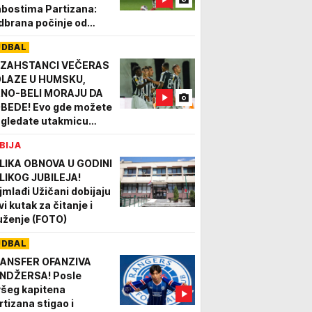
abostima Partizana:
dbrana počinje od
pada!"
UDBAL
ZAHSTANCI VEČERAS
LAZE U HUMSKU,
NO-BELI MORAJU DA
BEDE! Evo gde možete
 gledate utakmicu
rtizan - Tobol!
BIJA
LIKA OBNOVA U GODINI
LIKOG JUBILEJA!
jmlađi Užičani dobijaju
i kutak za čitanje i
uženje (FOTO)
UDBAL
ANSFER OFANZIVA
NDŽERSA! Posle
všeg kapitena
rtizana stigao i