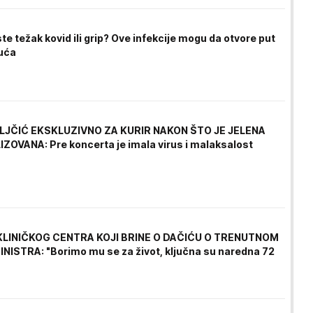
ste težak kovid ili grip? Ove infekcije mogu da otvore put
luća
ILJČIĆ EKSKLUZIVNO ZA KURIR NAKON ŠTO JE JELENA
ZOVANA: Pre koncerta je imala virus i malaksalost
LINIČKOG CENTRA KOJI BRINE O DAČIĆU O TRENUTNOM
NISTRA: "Borimo mu se za život, ključna su naredna 72