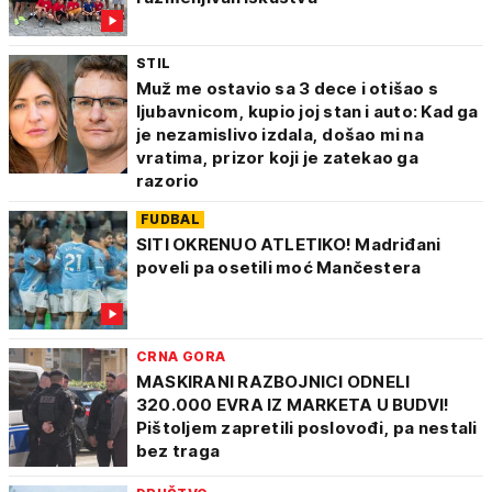
STIL
Muž me ostavio sa 3 dece i otišao s
ljubavnicom, kupio joj stan i auto: Kad ga
je nezamislivo izdala, došao mi na
vratima, prizor koji je zatekao ga
razorio
FUDBAL
SITI OKRENUO ATLETIKO! Madriđani
poveli pa osetili moć Mančestera
CRNA GORA
MASKIRANI RAZBOJNICI ODNELI
320.000 EVRA IZ MARKETA U BUDVI!
Pištoljem zapretili poslovođi, pa nestali
bez traga