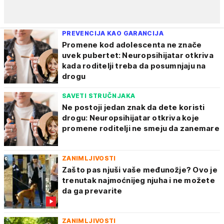
PREVENCIJA KAO GARANCIJA
Promene kod adolescenta ne znače
uvek pubertet: Neuropsihijatar otkriva
kada roditelji treba da posumnjaju na
drogu
SAVETI STRUČNJAKA
Ne postoji jedan znak da dete koristi
drogu: Neuropsihijatar otkriva koje
promene roditelji ne smeju da zanemare
ZANIMLJIVOSTI
Zašto pas njuši vaše međunožje? Ovo je
trenutak najmoćnijeg njuha i ne možete
da ga prevarite
ZANIMLJIVOSTI