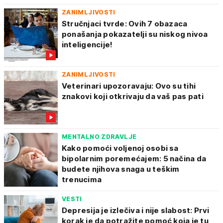
ZANIMLJIVOSTI
Stručnjaci tvrde: Ovih 7 obazaca
ponašanja pokazatelji su niskog nivoa
inteligencije!
ZANIMLJIVOSTI
Veterinari upozoravaju: Ovo su tihi
znakovi koji otkrivaju da vaš pas pati
MENTALNO ZDRAVLJE
Kako pomoći voljenoj osobi sa
bipolarnim poremećajem: 5 načina da
budete njihova snaga u teškim
trenucima
VESTI
Depresija je izlečiva i nije slabost: Prvi
korak je da potražite pomoć koja je tu,