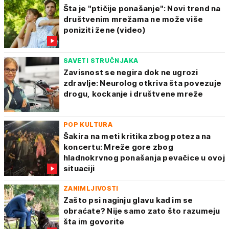
Šta je "ptičije ponašanje": Novi trend na
društvenim mrežama ne može više
poniziti žene (video)
SAVETI STRUČNJAKA
Zavisnost se negira dok ne ugrozi
zdravlje: Neurolog otkriva šta povezuje
drogu, kockanje i društvene mreže
POP KULTURA
Šakira na meti kritika zbog poteza na
koncertu: Mreže gore zbog
hladnokrvnog ponašanja pevačice u ovoj
situaciji
ZANIMLJIVOSTI
Zašto psi naginju glavu kad im se
obraćate? Nije samo zato što razumeju
šta im govorite