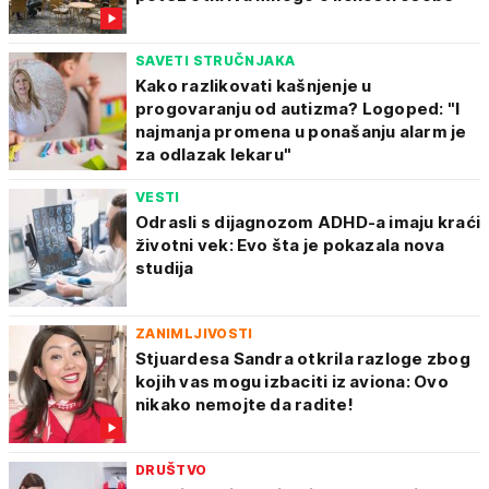
SAVETI STRUČNJAKA
Kako razlikovati kašnjenje u
progovaranju od autizma? Logoped: "I
najmanja promena u ponašanju alarm je
za odlazak lekaru"
VESTI
Odrasli s dijagnozom ADHD-a imaju kraći
životni vek: Evo šta je pokazala nova
studija
ZANIMLJIVOSTI
Stjuardesa Sandra otkrila razloge zbog
kojih vas mogu izbaciti iz aviona: Ovo
nikako nemojte da radite!
DRUŠTVO