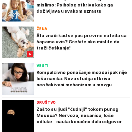
mislimo: Psiholog otkriva kako ga
doživljava u svakom uzrastu
ŽENA
Šta znači kad se pas prevrne na leđa sa
šapama uvis? Grešite ako mislite da
traži češkanje!
VESTI
Kompulzivno ponašanje možda ipak nije
loša navika: Nova studija otkriva
neočekivani mehanizam u mozgu
DRUŠTVO
Zašto su ljudi "čudniji" tokom punog
Meseca? Nervoza, nesanica, loše
odluke - nauka konačno dala odgovor