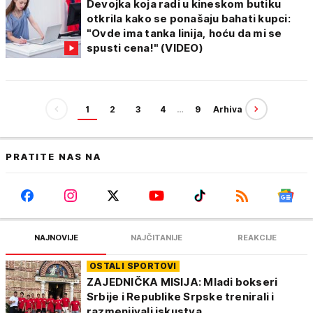
Devojka koja radi u kineskom butiku
otkrila kako se ponašaju bahati kupci:
"Ovde ima tanka linija, hoću da mi se
spusti cena!" (VIDEO)
1
2
3
4
…
9
Arhiva
PRATITE NAS NA
NAJNOVIJE
NAJČITANIJE
REAKCIJE
OSTALI SPORTOVI
ZAJEDNIČKA MISIJA: Mladi bokseri
Srbije i Republike Srpske trenirali i
razmenjivali iskustva