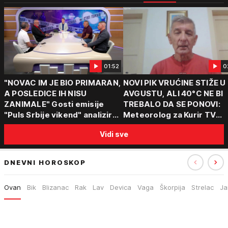
01:52
0
"NOVAC IM JE BIO PRIMARAN,
NOVI PIK VRUĆINE STIŽE U
A POSLEDICE IH NISU
AVGUSTU, ALI 40°C NE BI
ZANIMALE" Gosti emisije
TREBALO DA SE PONOVI:
"Puls Srbije vikend" analizirali
Meteorolog za Kurir TV
slučajeve koji su potresli
objasnio šta nas čeka: "Š
Vidi sve
Srbiju: Zločin se ne isplati
za ozbiljne padavine su ma
DNEVNI HOROSKOP
Ovan
Bik
Blizanac
Rak
Lav
Devica
Vaga
Škorpija
Strelac
Ja