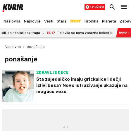
TV UŽIVO
Naslovna
Najnovije
Vesti
Stars
Hronika
Planeta
Zaba
ali bez traga
15:17
Pojavila se nova zarazna bolest koja se sa stoke prenosi
NOVO
→
Naslovna
ponašanje
ponašanje
ZDRAVLJE DECE
Šta zajedničko imaju grickalice i dečji
izlivi besa? Novo istraživanje ukazuje na
moguću vezu