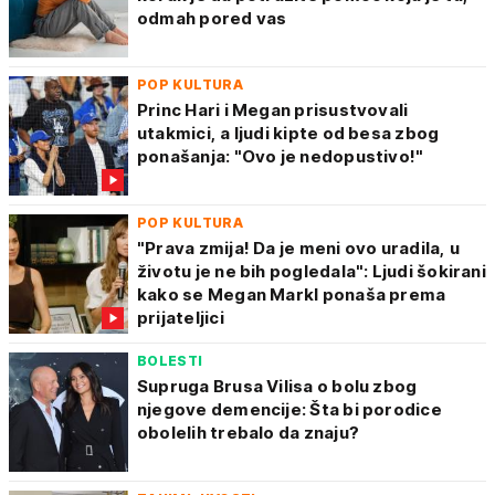
odmah pored vas
POP KULTURA
Princ Hari i Megan prisustvovali
utakmici, a ljudi kipte od besa zbog
ponašanja: "Ovo je nedopustivo!"
POP KULTURA
"Prava zmija! Da je meni ovo uradila, u
životu je ne bih pogledala": Ljudi šokirani
kako se Megan Markl ponaša prema
prijateljici
BOLESTI
Supruga Brusa Vilisa o bolu zbog
njegove demencije: Šta bi porodice
obolelih trebalo da znaju?