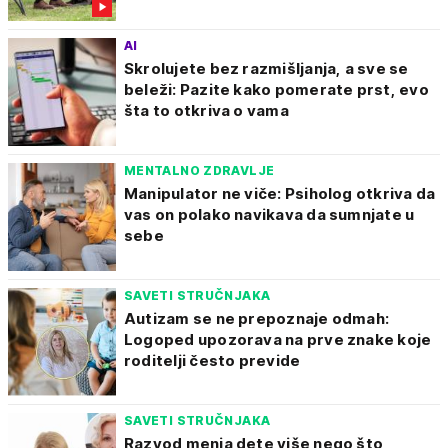
AI
Skrolujete bez razmišljanja, a sve se
beleži: Pazite kako pomerate prst, evo
šta to otkriva o vama
MENTALNO ZDRAVLJE
Manipulator ne viče: Psiholog otkriva da
vas on polako navikava da sumnjate u
sebe
SAVETI STRUČNJAKA
Autizam se ne prepoznaje odmah:
Logoped upozorava na prve znake koje
roditelji često previde
SAVETI STRUČNJAKA
Razvod menja dete više nego što