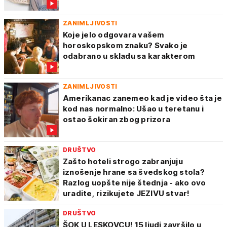
ZANIMLJIVOSTI
Koje jelo odgovara vašem
horoskopskom znaku? Svako je
odabrano u skladu sa karakterom
ZANIMLJIVOSTI
Amerikanac zanemeo kad je video šta je
kod nas normalno: Ušao u teretanu i
ostao šokiran zbog prizora
DRUŠTVO
Zašto hoteli strogo zabranjuju
iznošenje hrane sa švedskog stola?
Razlog uopšte nije štednja - ako ovo
uradite, rizikujete JEZIVU stvar!
DRUŠTVO
ŠOK U LESKOVCU! 15 ljudi završilo u