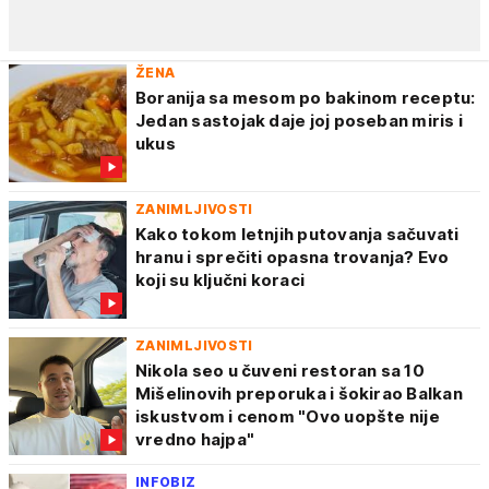
ŽENA
Boranija sa mesom po bakinom receptu:
Jedan sastojak daje joj poseban miris i
ukus
ZANIMLJIVOSTI
Kako tokom letnjih putovanja sačuvati
hranu i sprečiti opasna trovanja? Evo
koji su ključni koraci
ZANIMLJIVOSTI
Nikola seo u čuveni restoran sa 10
Mišelinovih preporuka i šokirao Balkan
iskustvom i cenom "Ovo uopšte nije
vredno hajpa"
INFOBIZ