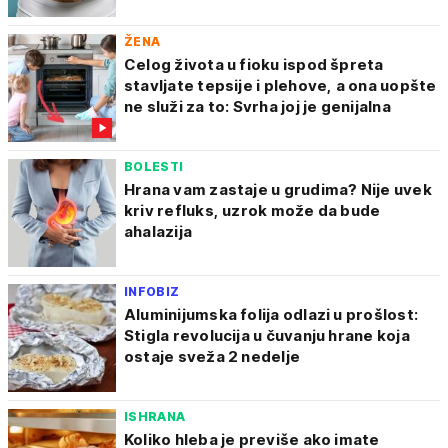
ŽENA
Celog života u fioku ispod špreta
stavljate tepsije i plehove, a ona uopšte
ne služi za to: Svrha joj je genijalna
BOLESTI
Hrana vam zastaje u grudima? Nije uvek
kriv refluks, uzrok može da bude
ahalazija
INFOBIZ
Aluminijumska folija odlazi u prošlost:
Stigla revolucija u čuvanju hrane koja
ostaje sveža 2 nedelje
ISHRANA
Koliko hleba je previše ako imate