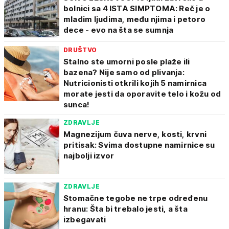
bolnici sa 4 ISTA SIMPTOMA: Reč je o
mladim ljudima, među njima i petoro
dece - evo na šta se sumnja
DRUŠTVO
Stalno ste umorni posle plaže ili
bazena? Nije samo od plivanja:
Nutricionisti otkrili kojih 5 namirnica
morate jesti da oporavite telo i kožu od
sunca!
ZDRAVLJE
Magnezijum čuva nerve, kosti, krvni
pritisak: Svima dostupne namirnice su
najbolji izvor
ZDRAVLJE
Stomačne tegobe ne trpe određenu
hranu: Šta bi trebalo jesti, a šta
izbegavati