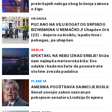
prekršajnih naloga zbog kršenja zakona
o žigu
HRONIKA
PUCANO NA VILU BOGATOG SRPSKOG
BIZNISMENA U NEMAČKOJ! Uhapšen Grk
(22) - dojurio na biciklu, ispalio hice i
pobegao, pa uhapšen
SRBIJA
SPEKTAKL NA NEBU IZNAD SRBIJE! Stiže
nam najlepša meteorska kiša: Evo
odakle i kada možete da posmatrate
stotine zvezda padalica
PLANETA
AMERIKA POOŠTRAVA SANKCIJE RUSIJI:
Senat usvojio zakon nazvan po
pokojnom senatoru Lindziju Grejemu