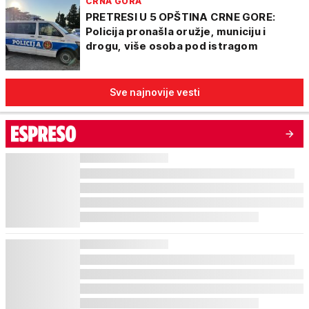
CRNA GORA
PRETRESI U 5 OPŠTINA CRNE GORE:
Policija pronašla oružje, municiju i
drogu, više osoba pod istragom
Sve najnovije vesti