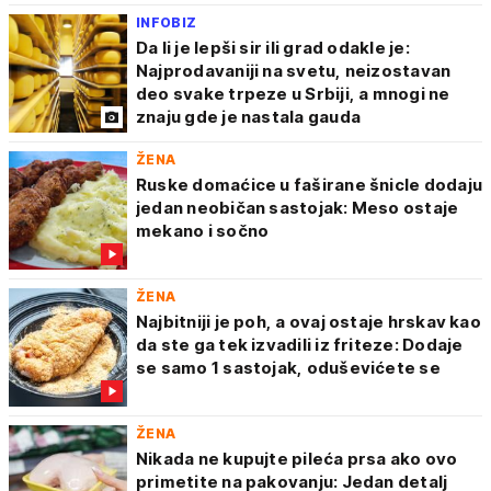
INFOBIZ
Da li je lepši sir ili grad odakle je:
Najprodavaniji na svetu, neizostavan
deo svake trpeze u Srbiji, a mnogi ne
znaju gde je nastala gauda
ŽENA
Ruske domaćice u faširane šnicle dodaju
jedan neobičan sastojak: Meso ostaje
mekano i sočno
ŽENA
Najbitniji je poh, a ovaj ostaje hrskav kao
da ste ga tek izvadili iz friteze: Dodaje
se samo 1 sastojak, oduševićete se
ŽENA
Nikada ne kupujte pileća prsa ako ovo
primetite na pakovanju: Jedan detalj