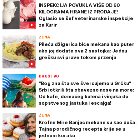
INSPEKCIJA POVUKLA VIŠE OD 60
KILOGRAMA HRANE IZ PRODAJE!
Oglasio se šef veterinarske inspekcije
za Kurir
ŽENA
Pileća džigerica biće mekana kao puter
ako joj dodate ova 2 sastojka: Jednu
grešku svi prave tokom prženja
DRUŠTVO
"Bog zna šta sve švercujemo u Grčku"
Srbi otkrili šta obavezno nose na more:
Od kafe, domaćeg kulena i vinjaka do
sopstvenog jastuka i escajga!
ŽENA
Krofne Mire Banjac mekane su kao duša:
Tajna porodičnog recepta krije se u
jednom koraku