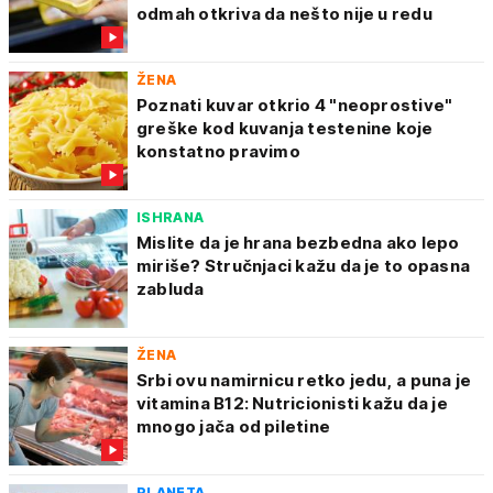
odmah otkriva da nešto nije u redu
ŽENA
Poznati kuvar otkrio 4 "neoprostive"
greške kod kuvanja testenine koje
konstatno pravimo
ISHRANA
Mislite da je hrana bezbedna ako lepo
miriše? Stručnjaci kažu da je to opasna
zabluda
ŽENA
Srbi ovu namirnicu retko jedu, a puna je
vitamina B12: Nutricionisti kažu da je
mnogo jača od piletine
PLANETA