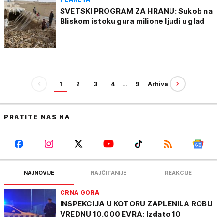
SVETSKI PROGRAM ZA HRANU: Sukob na
Bliskom istoku gura milione ljudi u glad
1
2
3
4
…
9
Arhiva
PRATITE NAS NA
NAJNOVIJE
NAJČITANIJE
REAKCIJE
CRNA GORA
INSPEKCIJA U KOTORU ZAPLENILA ROBU
VREDNU 10.000 EVRA: Izdato 10