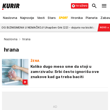
TV UŽIVO
Naslovna
Najnovije
Vesti
Stars
Hronika
Planeta
Zaba
NA U NEMAČKOJ! Uhapšen Grk (22) - dojurio na biciklu, ispalio hice i pobeg
NOVO
→
Naslovna
hrana
hrana
ŽENA
Koliko dugo meso sme da stoji u
zamrzivaču: Srbi često ignorišu ove
znakove kad ga treba baciti