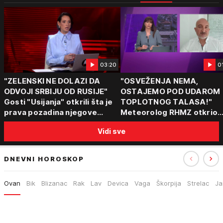
03:20
0
"ZELENSKI NE DOLAZI DA
"OSVEŽENJA NEMA,
ODVOJI SRBIJU OD RUSIJE"
OSTAJEMO POD UDAROM
Gosti "Usijanja" otkrili šta je
TOPLOTNOG TALASA!"
prava pozadina njegove
Meteorolog RHMZ otkrio
posete Beogradu
kakvo vreme nas čeka do
Vidi sve
kraja avgusta
DNEVNI HOROSKOP
Ovan
Bik
Blizanac
Rak
Lav
Devica
Vaga
Škorpija
Strelac
Ja