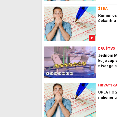
ŽENA
Rumun osvo
šokantnu 
DRUŠTVO
Jednom Mir
ko je zapr
stvar ga 
HRVATSK
UPLATIO 2
milioner u