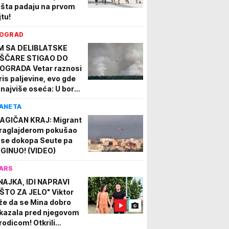
 šta padaju na prvom
jtu!
OGRAD
M SA DELIBLATSKE
ŠČARE STIGAO DO
OGRADA Vetar raznosi
ris paljevine, evo gde
 najviše oseća: U borbi
 stihijom 80
ANETA
trogasaca i helikopteri
DEO
AGIČAN KRAJ: Migrant
raglajderom pokušao
 se dokopa Seute pa
GINUO! (VIDEO)
ARS
NAJKA, IDI NAPRAVI
ŠTO ZA JELO" Viktor
že da se Mina dobro
kazala pred njegovom
rodicom! Otkrili