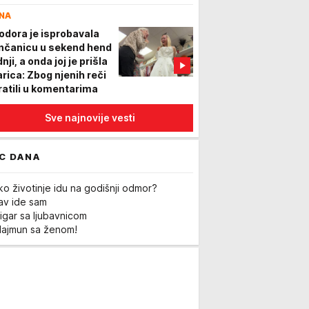
anove o zajedničkom
NA
votu
odora je isprobavala
nčanicu u sekend hend
nji, a onda joj je prišla
arica: Zbog njenih reči
ratili u komentarima
Sve najnovije vesti
C DANA
ko životinje idu na godišnji odmor?
Lav ide sam
igar sa ljubavnicom
Majmun sa ženom!