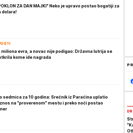
OKLON ZA DAN MAJKI" Neko je upravo postao bogatiji za
 dolara!
VOSTI
 miliona evra, a novac nije podigao: Državna lutrija se
 otkrila kome ide nagrada
PR
o sedmica za 10 godina: Srećnik iz Paraćina uplatio
znos na "proverenom" mestu i preko noći postao
oner
DR
St
"K
Otk