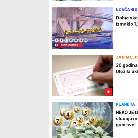
NOVČANIK
Dobio sko
izmaklo 1,
ZANIMLJI
30 godina 
Uložila uk
PLANETA
NEKO JE D
slučaju mi
gubi sve!