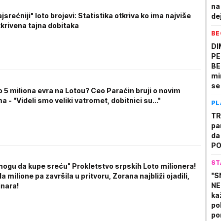
na
jsrećniji" loto brojevi: Statistika otkriva ko ima najviše
de
tkrivena tajna dobitaka
BE
DI
PE
BE
mi
se
o 5 miliona evra na Lotou? Ceo Paraćin bruji o novim
sa
a - "Videli smo veliki vatromet, dobitnici su..."
PL
va
VI
TR
pa
da
PO
ST
mogu da kupe sreću" Prokletstvo srpskih Loto milionera!
"S
la milione pa završila u pritvoru, Zorana najbliži ojadili,
NE
inara!
ka
po
po