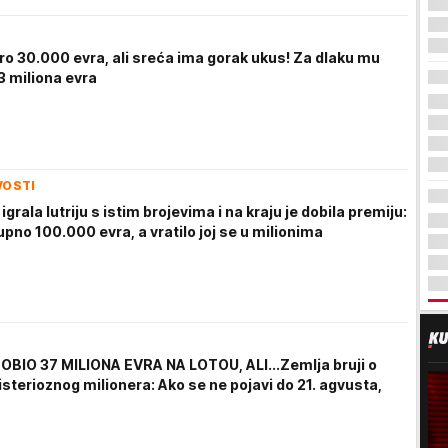
ro 30.000 evra, ali sreća ima gorak ukus! Za dlaku mu
3 miliona evra
VOSTI
igrala lutriju s istim brojevima i na kraju je dobila premiju:
upno 100.000 evra, a vratilo joj se u milionima
OBIO 37 MILIONA EVRA NA LOTOU, ALI...Zemlja bruji o
sterioznog milionera: Ako se ne pojavi do 21. agvusta,