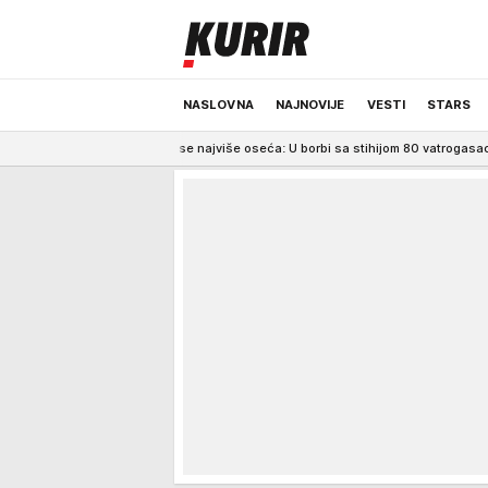
NASLOVNA
NAJNOVIJE
VESTI
STARS
 gde se najviše oseća: U borbi sa stihijom 80 vatrogasaca i helikopteri VIDE
ODRŽIVA BUDUĆNOST
REGION
NEWS