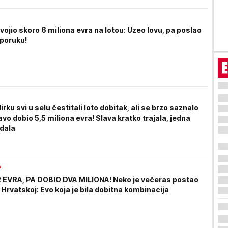
jio skoro 6 miliona evra na lotou: Uzeo lovu, pa poslao
poruku!
ku svi u selu čestitali loto dobitak, ali se brzo saznalo
avo dobio 5,5 miliona evra! Slava kratko trajala, jedna
odala
A
 EVRA, PA DOBIO DVA MILIONA! Neko je večeras postao
 Hrvatskoj: Evo koja je bila dobitna kombinacija