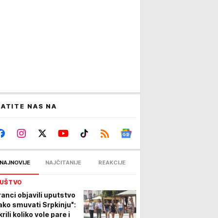
ATITE NAS NA
NAJNOVIJE
NAJČITANIJE
REAKCIJE
UŠTVO
ranci objavili uputstvo
ako smuvati Srpkinju":
rili koliko vole pare i