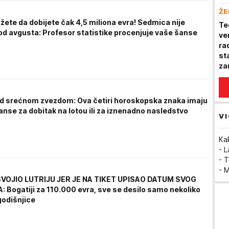
pl
ŽE
ži
ete da dobijete čak 4,5 miliona evra! Sedmica nije
Te
od avgusta: Profesor statistike procenjuje vaše šanse
ve
rad
st
za
d srećnom zvezdom: Ova četiri horoskopska znaka imaju
anse za dobitak na lotou ili za iznenadno nasledstvo
VI
Ka
- 
- T
- 
VOJIO LUTRIJU JER JE NA TIKET UPISAO DATUM SVOG
 Bogatiji za 110.000 evra, sve se desilo samo nekoliko
godišnjice