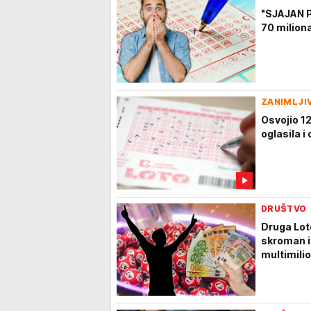
"SJAJAN P
70 miliona
ZANIMLJI
Osvojio 12
oglasila i
DRUŠTVO
Druga Lot
skroman i
multimili