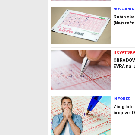
NOVČANIK
Dobio sko
(Ne)srećni
HRVATSK
OBRADOVAO
EVRA na lut
INFOBIZ
Zbog loto 
brojeve: 