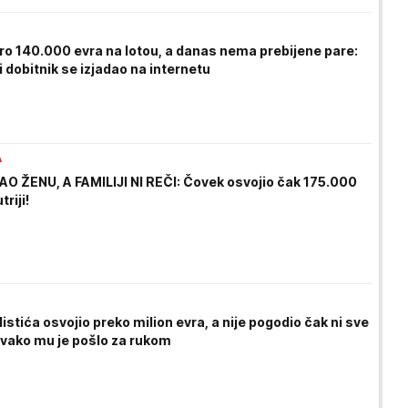
ro 140.000 evra na lotou, a danas nema prebijene pare:
 dobitnik se izjadao na internetu
A
 ŽENU, A FAMILIJI NI REČI: Čovek osvojio čak 175.000
riji!
listića osvojio preko milion evra, a nije pogodio čak ni sve
Ovako mu je pošlo za rukom