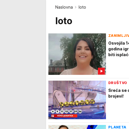
Naslovna
loto
loto
ZANIMLJI
Osvojila 1
godina igr
biti ispla
DRUŠTVO
Sreća se 
brojevi!
PLANETA