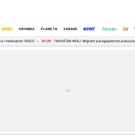
HRONIKA
PLANETA
ZABAVA
O
20:39
TRAGIČAN KRAJ: Migrant paraglajderom pokušao da se dokopa Seut
IZBOR UREDNIKA