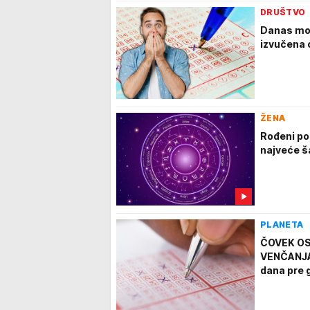
DRUŠTVO
Danas mož
izvučena 
ŽENA
Rođeni po
najveće š
PLANETA
ČOVEK OS
VENČANJA:
dana pre 