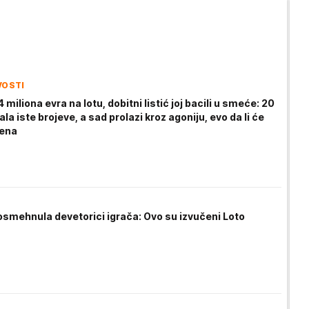
VOSTI
4 miliona evra na lotu, dobitni listić joj bacili u smeće: 20
ala iste brojeve, a sad prolazi kroz agoniju, evo da li će
ćena
osmehnula devetorici igrača: Ovo su izvučeni Loto