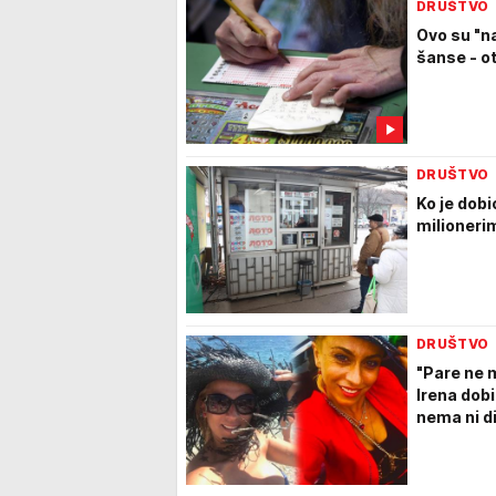
DRUŠTVO
Ovo su "na
šanse - o
DRUŠTVO
Ko je dobi
milionerim
DRUŠTVO
"Pare ne 
Irena dobi
nema ni d